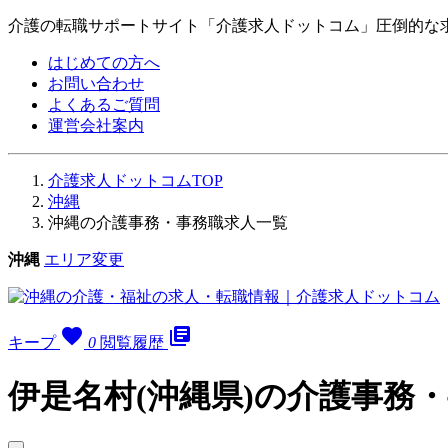
介護の転職サポートサイト「介護求人ドットコム」圧倒的な
はじめての方へ
お問い合わせ
よくあるご質問
運営会社案内
介護求人ドットコムTOP
沖縄
沖縄の介護事務・事務職求人一覧
沖縄
エリア変更
favorite
library_books
キープ
0
閲覧履歴
伊是名村(沖縄県)の介護事務