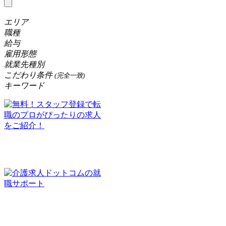
エリア
職種
給与
雇用形態
就業先種別
こだわり条件
(完全一致)
キーワード