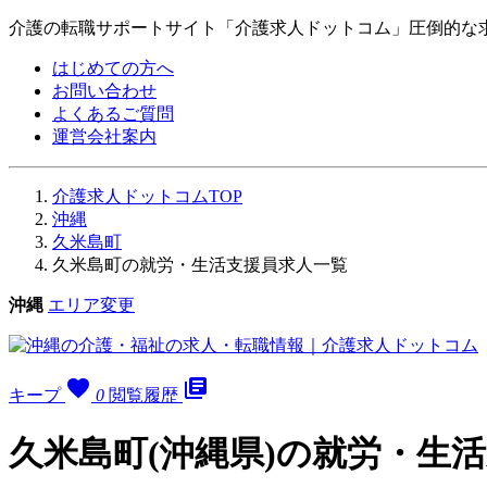
介護の転職サポートサイト「介護求人ドットコム」圧倒的な
はじめての方へ
お問い合わせ
よくあるご質問
運営会社案内
介護求人ドットコムTOP
沖縄
久米島町
久米島町の就労・生活支援員求人一覧
沖縄
エリア変更
favorite
library_books
キープ
0
閲覧履歴
久米島町(沖縄県)の就労・生