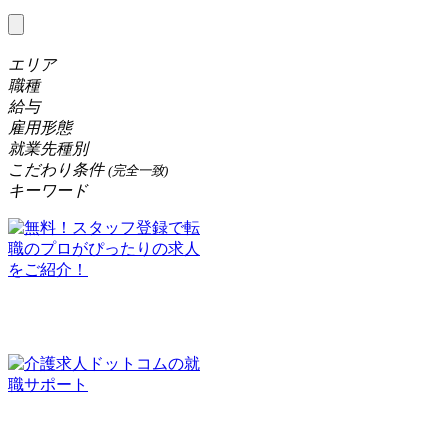
エリア
職種
給与
雇用形態
就業先種別
こだわり条件
(完全一致)
キーワード