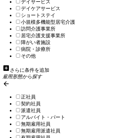
デイサービス
デイケアサービス
ショートステイ
小規模多機能型居宅介護
訪問介護事業所
居宅介護支援事業所
障がい者施設
病院・診療所
その他
add_box
さらに条件を追加
雇用形態から探す

正社員
契約社員
派遣社員
アルバイト・パート
無期雇用社員
無期雇用派遣社員
有期雇用社員