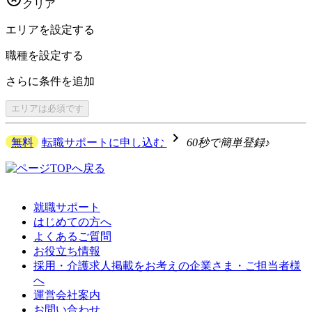
クリア
エリアを
設定する
職種を
設定する
さらに
条件を追加
エリアは
必須です
navigate_next
無料
転職サポートに申し込む
60秒で簡単登録♪
就職サポート
はじめての方へ
よくあるご質問
お役立ち情報
採用・介護求人掲載をお考えの企業さま・ご担当者様
へ
運営会社案内
お問い合わせ