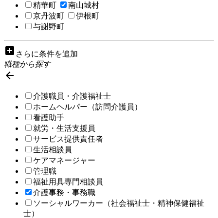
精華町
南山城村
京丹波町
伊根町
与謝野町
add_box
さらに条件を追加
職種から探す

介護職員・介護福祉士
ホームヘルパー（訪問介護員）
看護助手
就労・生活支援員
サービス提供責任者
生活相談員
ケアマネージャー
管理職
福祉用具専門相談員
介護事務・事務職
ソーシャルワーカー（社会福祉士・精神保健福祉
士）