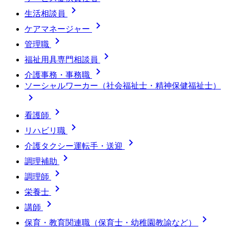

生活相談員

ケアマネージャー

管理職

福祉用具専門相談員

介護事務・事務職
ソーシャルワーカー（社会福祉士・精神保健福祉士）


看護師

リハビリ職

介護タクシー運転手・送迎

調理補助

調理師

栄養士

講師

保育・教育関連職（保育士・幼稚園教諭など）