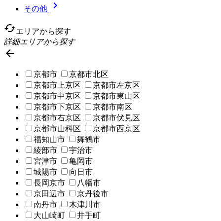

その他
cached
エリアから探す
詳細エリアから探す

京都市
京都市北区
京都市上京区
京都市左京区
京都市中京区
京都市東山区
京都市下京区
京都市南区
京都市右京区
京都市伏見区
京都市山科区
京都市西京区
福知山市
舞鶴市
綾部市
宇治市
宮津市
亀岡市
城陽市
向日市
長岡京市
八幡市
京田辺市
京丹後市
南丹市
木津川市
大山崎町
井手町