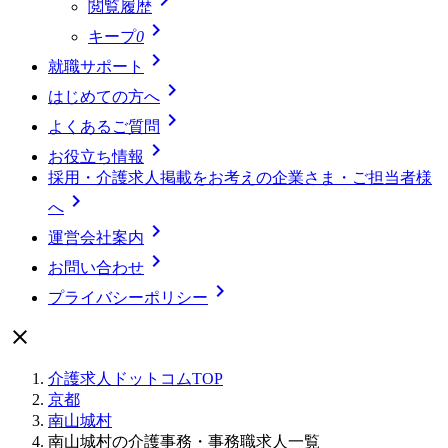
閲覧履歴

キープ
0

就職サポート

はじめての方へ

よくあるご質問

お役立ち情報
採用・介護求人掲載をお考えの企業さま・ご担当者様

へ

運営会社案内

お問い合わせ

プライバシーポリシー

介護求人ドットコムTOP
京都
南山城村
南山城村の介護事務・事務職求人一覧