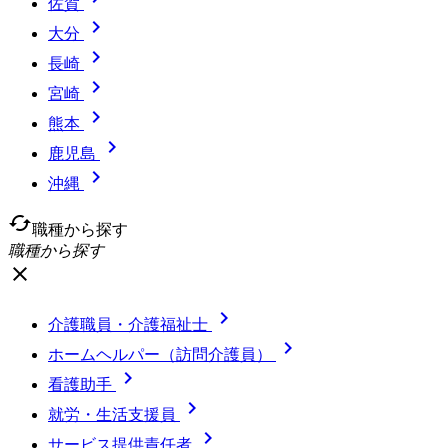
佐賀

大分

長崎

宮崎

熊本

鹿児島

沖縄
cached
職種から探す
職種から探す
close

介護職員・介護福祉士

ホームヘルパー（訪問介護員）

看護助手

就労・生活支援員

サービス提供責任者