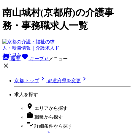
南山城村(京都府)の介護事
務・事務職求人一覧
library_books
favorite
履歴
キープ
0
メニュー



京都 トップ
都道府県を変更
求人を探す

エリア
から探す

職種
から探す
playlist_add_check
詳細条件
から探す
