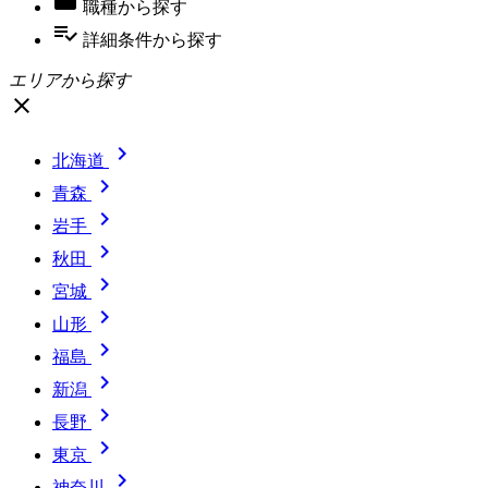
職種
から探す
playlist_add_check
詳細条件
から探す
エリアから探す
close

北海道

青森

岩手

秋田

宮城

山形

福島

新潟

長野

東京

神奈川