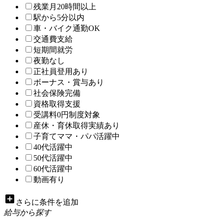
残業月20時間以上
駅から5分以内
車・バイク通勤OK
交通費支給
短期間就労
夜勤なし
正社員登用あり
ボーナス・賞与あり
社会保険完備
資格取得支援
受講料0円制度対象
産休・育休取得実績あり
子育てママ・パパ活躍中
40代活躍中
50代活躍中
60代活躍中
動画有り
add_box
さらに条件を追加
給与から探す