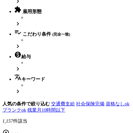


雇用形態


こだわり条件
(完全一致)


給与

translate
キーワード

人気の条件で絞り込む
交通費支給
社会保険完備
資格なしok
ブランクok
残業月10時間以下
1,157
件該当
