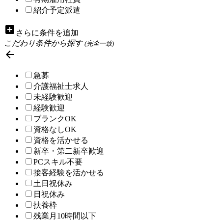
紹介予定派遣
add_box
さらに条件を追加
こだわり条件から探す
(完全一致)

急募
介護福祉士求人
未経験歓迎
経験歓迎
ブランクOK
資格なしOK
資格を活かせる
新卒・第二新卒歓迎
PCスキル不要
接客経験を活かせる
土日祝休み
日祝休み
扶養枠
残業月10時間以下