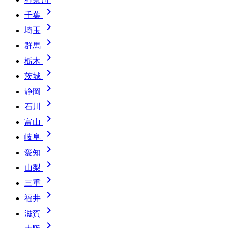

千葉

埼玉

群馬

栃木

茨城

静岡

石川

富山

岐阜

愛知

山梨

三重

福井

滋賀
