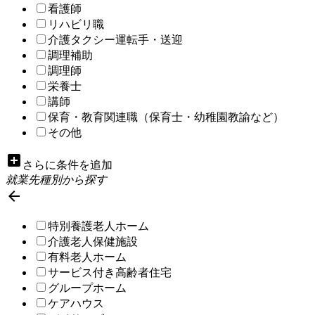
看護師
リハビリ職
介護タクシー運転手・送迎
調理補助
調理師
栄養士
講師
保育・教育関連職（保育士・幼稚園教諭など）
その他
add_box
さらに条件を追加
就業先種別から探す

特別養護老人ホーム
介護老人保健施設
有料老人ホーム
サービス付き高齢者住宅
グループホーム
ケアハウス