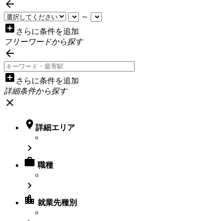

～
add_box
さらに条件を追加
フリーワードから探す

add_box
さらに条件を追加
詳細条件から探す
close

詳細エリア


職種

location_city
就業先種別