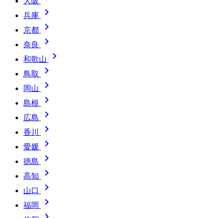
大阪

兵庫

京都

奈良

和歌山

鳥取

岡山

島根

広島

香川

愛媛

徳島

高知

山口

福岡
