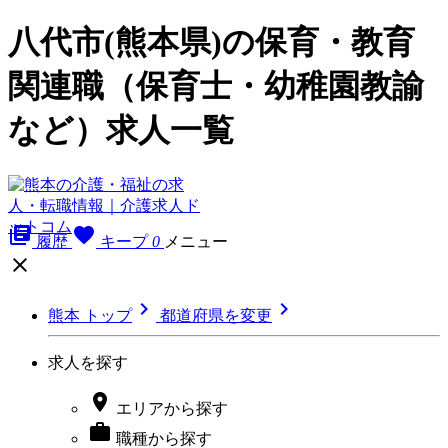
八代市(熊本県)の保育・教育
関連職（保育士・幼稚園教諭
など）求人一覧
library_books
favorite
履歴
キープ
0
メニュー



熊本 トップ
都道府県を変更
求人を探す

エリア
から探す

職種
から探す