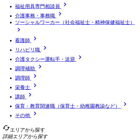

福祉用具専門相談員

介護事務・事務職
ソーシャルワーカー（社会福祉士・精神保健福祉士）


看護師

リハビリ職

介護タクシー運転手・送迎

調理補助

調理師

栄養士

講師

保育・教育関連職（保育士・幼稚園教諭など）

その他
cached
エリアから探す
詳細エリアから探す