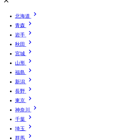
close

北海道

青森

岩手

秋田

宮城

山形

福島

新潟

長野

東京

神奈川

千葉

埼玉

群馬