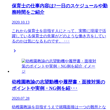
保育士の仕事内容は?一日のスケジュールや勤
務時間をご紹介
2020.10.13
これから保育士を目指す人にとって、実際に現場で活
躍している保育士の先輩がどのような働き方をしてい
るのかは気になるものです。 ･･･

幼稚園教諭の志望動機や履歴書・面接対策の
ポイントや実例・NG例を紹･･･
2020.07.28
幼稚園教諭を目指すうえで就職面接は一つの難所とな