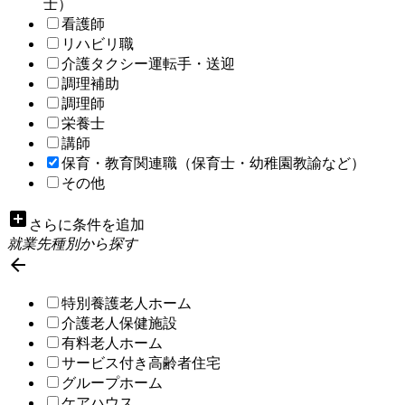
士）
看護師
リハビリ職
介護タクシー運転手・送迎
調理補助
調理師
栄養士
講師
保育・教育関連職（保育士・幼稚園教諭など）
その他
add_box
さらに条件を追加
就業先種別から探す

特別養護老人ホーム
介護老人保健施設
有料老人ホーム
サービス付き高齢者住宅
グループホーム
ケアハウス