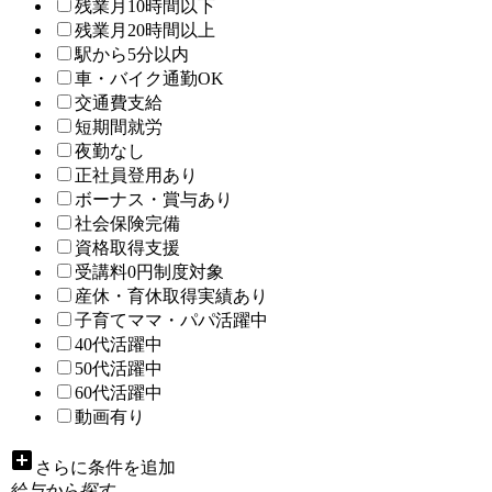
残業月10時間以下
残業月20時間以上
駅から5分以内
車・バイク通勤OK
交通費支給
短期間就労
夜勤なし
正社員登用あり
ボーナス・賞与あり
社会保険完備
資格取得支援
受講料0円制度対象
産休・育休取得実績あり
子育てママ・パパ活躍中
40代活躍中
50代活躍中
60代活躍中
動画有り
add_box
さらに条件を追加
給与から探す