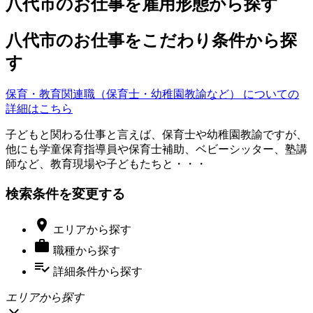
八代市のお仕事を雇用形態から探す
八代市のお仕事をこだわり条件から探
す
保育・教育関連職（保育士・幼稚園教諭など） についての
詳細はこちら
子どもと関わる仕事と言えば、保育士や幼稚園教諭ですが、
他にも学童保育指導員や保育士補助、ベビーシッター、塾講
師など、教育現場や子どもたちと・・・
検索条件を変更する

エリア
から探す

職種
から探す
playlist_add_check
詳細条件
から探す
エリアから探す