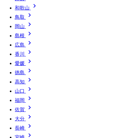

和歌山

鳥取

岡山

島根

広島

香川

愛媛

徳島

高知

山口

福岡

佐賀

大分

長崎

宮崎