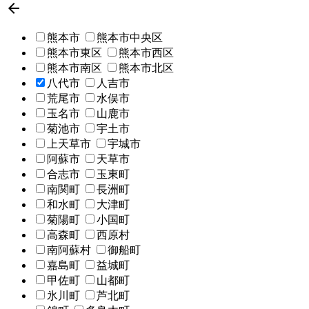

熊本市
熊本市中央区
熊本市東区
熊本市西区
熊本市南区
熊本市北区
八代市
人吉市
荒尾市
水俣市
玉名市
山鹿市
菊池市
宇土市
上天草市
宇城市
阿蘇市
天草市
合志市
玉東町
南関町
長洲町
和水町
大津町
菊陽町
小国町
高森町
西原村
南阿蘇村
御船町
嘉島町
益城町
甲佐町
山都町
氷川町
芦北町