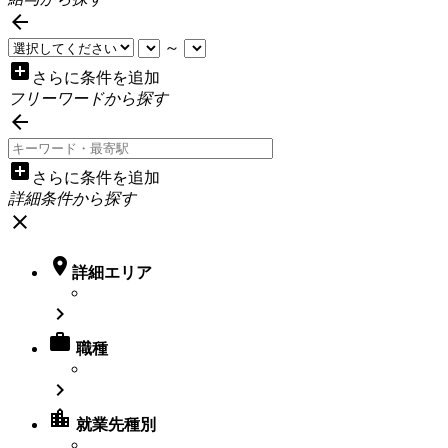

～
add_box
さらに条件を追加
フリーワードから探す

add_box
さらに条件を追加
詳細条件から探す
close

詳細エリア


職種

location_city
就業先種別