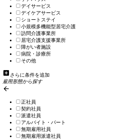
デイサービス
デイケアサービス
ショートステイ
小規模多機能型居宅介護
訪問介護事業所
居宅介護支援事業所
障がい者施設
病院・診療所
その他
add_box
さらに条件を追加
雇用形態から探す

正社員
契約社員
派遣社員
アルバイト・パート
無期雇用社員
無期雇用派遣社員