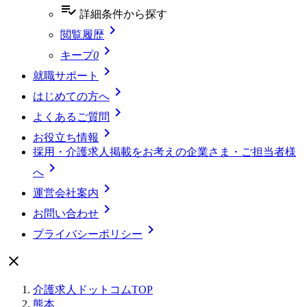
playlist_add_check
詳細条件
から探す

閲覧履歴

キープ
0

就職サポート

はじめての方へ

よくあるご質問

お役立ち情報
採用・介護求人掲載をお考えの企業さま・ご担当者様

へ

運営会社案内

お問い合わせ

プライバシーポリシー

介護求人ドットコムTOP
熊本