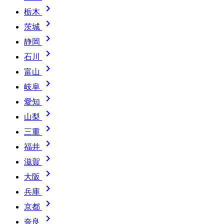

栃木

茨城

静岡

石川

富山

岐阜

愛知

山梨

三重

福井

滋賀

大阪

兵庫

京都

奈良