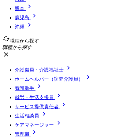

熊本

鹿児島

沖縄
cached
職種から探す
職種から探す
close

介護職員・介護福祉士

ホームヘルパー（訪問介護員）

看護助手

就労・生活支援員

サービス提供責任者

生活相談員

ケアマネージャー

管理職