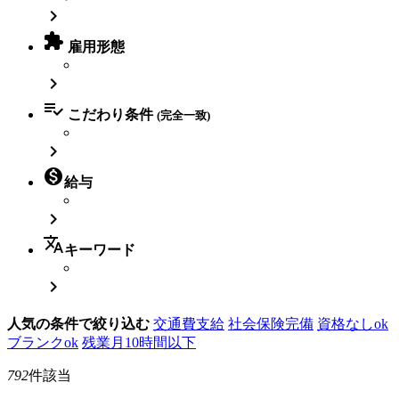


雇用形態


こだわり条件
(完全一致)


給与

translate
キーワード

人気の条件で絞り込む
交通費支給
社会保険完備
資格なしok
ブランクok
残業月10時間以下
792
件該当