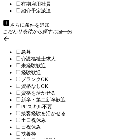
有期雇用社員
紹介予定派遣
add_box
さらに条件を追加
こだわり条件から探す
(完全一致)

急募
介護福祉士求人
未経験歓迎
経験歓迎
ブランクOK
資格なしOK
資格を活かせる
新卒・第二新卒歓迎
PCスキル不要
接客経験を活かせる
土日祝休み
日祝休み
扶養枠