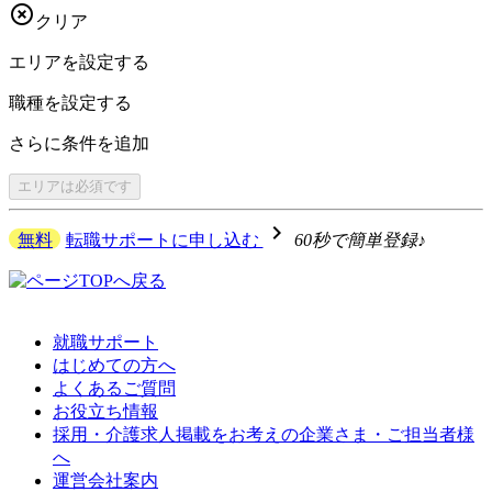

クリア
エリアを
設定する
職種を
設定する
さらに
条件を追加
エリアは
必須です
navigate_next
無料
転職サポートに申し込む
60秒で簡単登録♪
就職サポート
はじめての方へ
よくあるご質問
お役立ち情報
採用・介護求人掲載をお考えの企業さま・ご担当者様
へ
運営会社案内