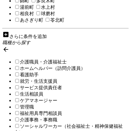
錦町
多良木町
湯前町
水上村
相良村
球磨村
あさぎり町
苓北町
add_box
さらに条件を追加
職種から探す

介護職員・介護福祉士
ホームヘルパー（訪問介護員）
看護助手
就労・生活支援員
サービス提供責任者
生活相談員
ケアマネージャー
管理職
福祉用具専門相談員
介護事務・事務職
ソーシャルワーカー（社会福祉士・精神保健福祉