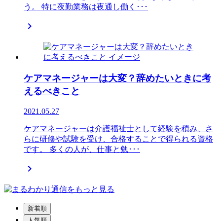
う。 特に夜勤業務は夜通し働く･･･

ケアマネージャーは大変？辞めたいときに考
えるべきこと
2021.05.27
ケアマネージャーは介護福祉士として経験を積み、さ
らに研修や試験を受け、合格することで得られる資格
です。 多くの人が、仕事と勉･･･

新着順
人気順