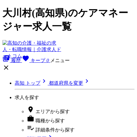
大川村(高知県)のケアマネー
ジャー求人一覧
library_books
favorite
履歴
キープ
0
メニュー



高知 トップ
都道府県を変更
求人を探す

エリア
から探す

職種
から探す
playlist_add_check
詳細条件
から探す
