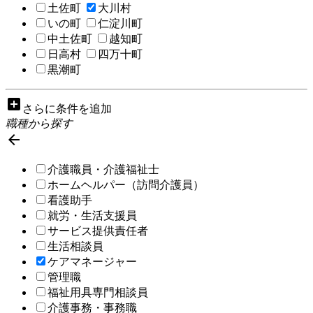
土佐町
大川村
いの町
仁淀川町
中土佐町
越知町
日高村
四万十町
黒潮町
add_box
さらに条件を追加
職種から探す

介護職員・介護福祉士
ホームヘルパー（訪問介護員）
看護助手
就労・生活支援員
サービス提供責任者
生活相談員
ケアマネージャー
管理職
福祉用具専門相談員
介護事務・事務職