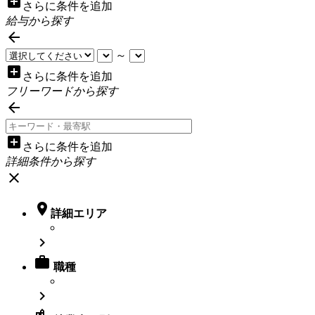
add_box
さらに条件を追加
給与から探す

～
add_box
さらに条件を追加
フリーワードから探す

add_box
さらに条件を追加
詳細条件から探す
close

詳細エリア


職種
