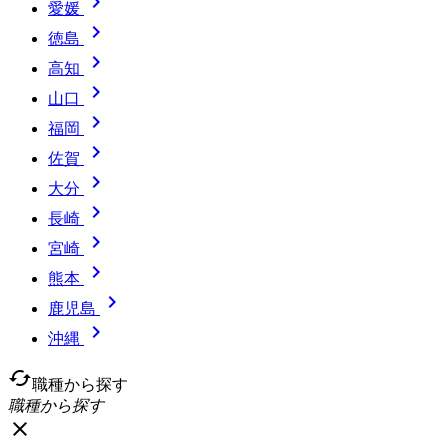

愛媛

徳島

高知

山口

福岡

佐賀

大分

長崎

宮崎

熊本

鹿児島

沖縄
cached
職種から探す
職種から探す
close