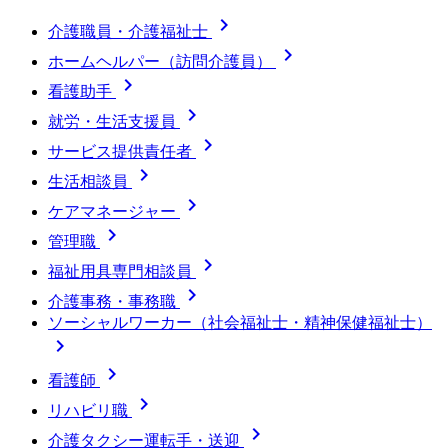

介護職員・介護福祉士

ホームヘルパー（訪問介護員）

看護助手

就労・生活支援員

サービス提供責任者

生活相談員

ケアマネージャー

管理職

福祉用具専門相談員

介護事務・事務職
ソーシャルワーカー（社会福祉士・精神保健福祉士）


看護師

リハビリ職

介護タクシー運転手・送迎