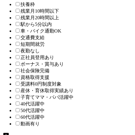
扶養枠
残業月10時間以下
残業月20時間以上
駅から5分以内
車・バイク通勤OK
交通費支給
短期間就労
夜勤なし
正社員登用あり
ボーナス・賞与あり
社会保険完備
資格取得支援
受講料0円制度対象
産休・育休取得実績あり
子育てママ・パパ活躍中
40代活躍中
50代活躍中
60代活躍中
動画有り