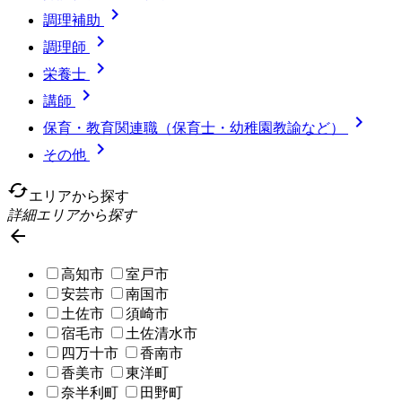

調理補助

調理師

栄養士

講師

保育・教育関連職（保育士・幼稚園教諭など）

その他
cached
エリアから探す
詳細エリアから探す

高知市
室戸市
安芸市
南国市
土佐市
須崎市
宿毛市
土佐清水市
四万十市
香南市
香美市
東洋町
奈半利町
田野町