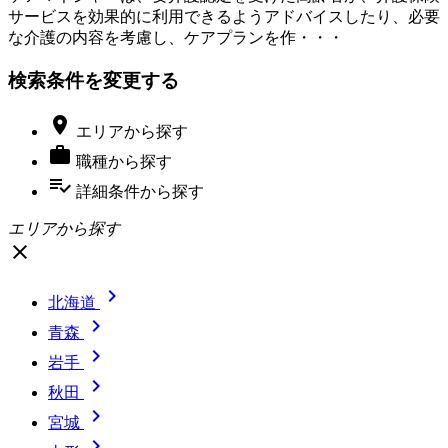
サービスを効果的に利用できるようアドバイスしたり、必要
な介護の内容を考慮し、ケアプランを作・・・
検索条件を変更する

エリア
から探す

職種
から探す
playlist_add_check
詳細条件
から探す
エリアから探す
close

北海道

青森

岩手

秋田

宮城
