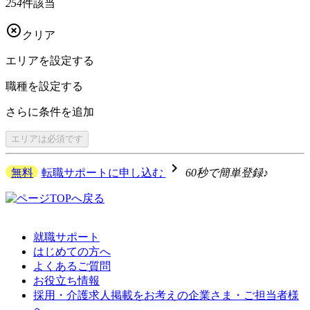
254
件該当

クリア
エリアを
設定する
職種を
設定する
さらに
条件を追加
エリアは
必須です
navigate_next
無料
転職サポートに申し込む
60秒で簡単登録♪
就職サポート
はじめての方へ
よくあるご質問
お役立ち情報
採用・介護求人掲載をお考えの企業さま・ご担当者様
へ