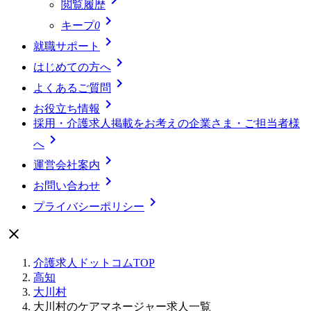
閲覧履歴

キープ
0

就職サポート

はじめての方へ

よくあるご質問

お役立ち情報
採用・介護求人掲載をお考えの企業さま・ご担当者様

へ

運営会社案内

お問い合わせ

プライバシーポリシー

介護求人ドットコムTOP
高知
大川村
大川村のケアマネージャー求人一覧