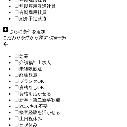
無期雇用派遣社員
有期雇用社員
紹介予定派遣
add_box
さらに条件を追加
こだわり条件から探す
(完全一致)

急募
介護福祉士求人
未経験歓迎
経験歓迎
ブランクOK
資格なしOK
資格を活かせる
新卒・第二新卒歓迎
PCスキル不要
接客経験を活かせる
土日祝休み
日祝休み