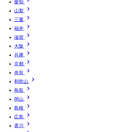
愛知

山梨

三重

福井

滋賀

大阪

兵庫

京都

奈良

和歌山

鳥取

岡山

島根

広島

香川