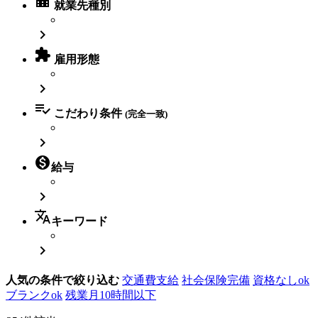
location_city
就業先種別


雇用形態


こだわり条件
(完全一致)


給与

translate
キーワード

人気の条件で絞り込む
交通費支給
社会保険完備
資格なしok
ブランクok
残業月10時間以下