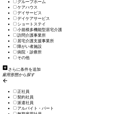
グループホーム
ケアハウス
デイサービス
デイケアサービス
ショートステイ
小規模多機能型居宅介護
訪問介護事業所
居宅介護支援事業所
障がい者施設
病院・診療所
その他
add_box
さらに条件を追加
雇用形態から探す

正社員
契約社員
派遣社員
アルバイト・パート
無期雇用社員