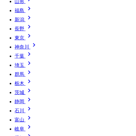
山形

福島

新潟

長野

東京

神奈川

千葉

埼玉

群馬

栃木

茨城

静岡

石川

富山

岐阜
