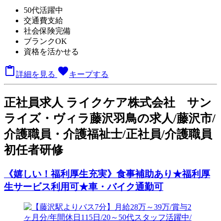
50代活躍中
交通費支給
社会保険完備
ブランクOK
資格を活かせる

favorite
詳細を見る
キープする
正
社員求人
ライクケア株式会社 サン
ライズ・ヴィラ藤沢羽鳥の求人/藤沢市/
介護職員・介護福祉士/正社員/介護職員
初任者研修
《嬉しい！福利厚生充実》食事補助あり★福利厚
生サービス利用可★車・バイク通勤可