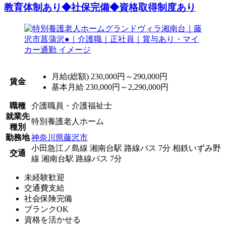
教育体制あり◆社保完備◆資格取得制度あり
月給(総額)
230,000円～290,000円
賃金
基本月給 230,000円～2,290,000円
職種
介護職員・介護福祉士
就業先
特別養護老人ホーム
種別
勤務地
神奈川県藤沢市
小田急江ノ島線 湘南台駅 路線バス 7分
相鉄いずみ野
交通
線 湘南台駅 路線バス 7分
未経験歓迎
交通費支給
社会保険完備
ブランクOK
資格を活かせる