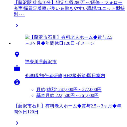
【藤沢駅 徒歩10分】想定年収280万～/研修・フォロー
充実/職員定着率が良い＆働きやすい職場/ユニット型特
別･･･


神奈川県藤沢市

介護職/初任者研修|HH2級必須/即日案内

月給(総額)
247,000円～277,000円
基本月給 222,500円～261,000円
【藤沢市石川】有料老人ホーム◆賞与2.5～3ヶ月◆年
間休日120日
