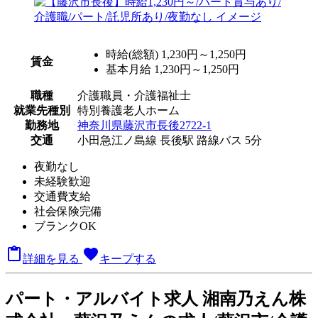
時給(総額)
1,230円～1,250円
賃金
基本月給 1,230円～1,250円
職種
介護職員・介護福祉士
就業先種別
特別養護老人ホーム
勤務地
神奈川県藤沢市長後2722-1
交通
小田急江ノ島線 長後駅 路線バス 5分
夜勤なし
未経験歓迎
交通費支給
社会保険完備
ブランクOK

favorite
詳細を見る
キープする
パート
・アルバイト求人
湘南乃えん株