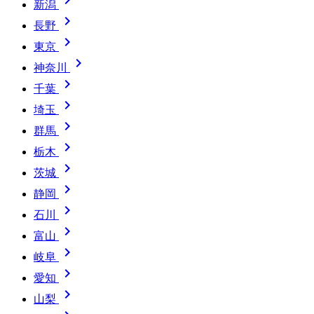
新潟

長野

東京

神奈川

千葉

埼玉

群馬

栃木

茨城

静岡

石川

富山

岐阜

愛知

山梨