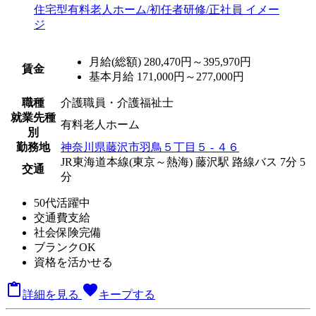
月給(総額)
280,470円～395,970円
賃金
基本月給 171,000円～277,000円
職種
介護職員・介護福祉士
就業先種
有料老人ホーム
別
勤務地
神奈川県藤沢市羽鳥５丁目５ - ４６
JR東海道本線(東京～熱海) 藤沢駅 路線バス 7分
5
交通
分
50代活躍中
交通費支給
社会保険完備
ブランクOK
資格を活かせる

favorite
詳細を見る
キープする