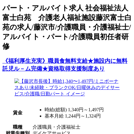
パート
・アルバイト求人
社会福祉法人
富士白苑 介護老人福祉施設藤沢富士白
苑の求人/藤沢市/介護職員・介護福祉士/
アルバイト・パート/介護職員初任者研
修
《福利厚生充実》職員食無料支給★施設内に無料
託児ル－ム完備★資格取得支援制度あり
時給(総額)
1,340円～1,497円
賃金
基本月給 1,244円～1,324円
職種
介護職員・介護福祉士
就業先種別
デイケアサービス