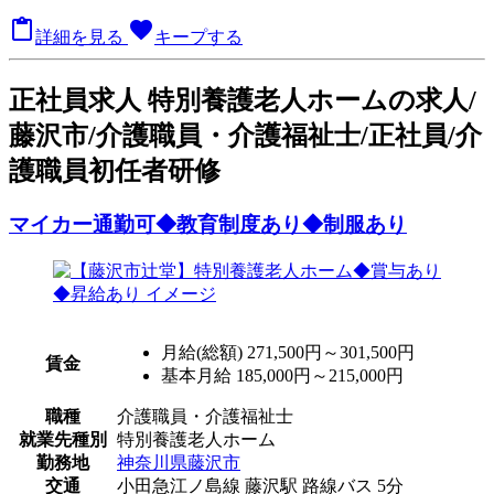

favorite
詳細を見る
キープする
正
社員求人
特別養護老人ホームの求人/
藤沢市/介護職員・介護福祉士/正社員/介
護職員初任者研修
マイカー通勤可◆教育制度あり◆制服あり
月給(総額)
271,500円～301,500円
賃金
基本月給 185,000円～215,000円
職種
介護職員・介護福祉士
就業先種別
特別養護老人ホーム
勤務地
神奈川県藤沢市
交通
小田急江ノ島線 藤沢駅 路線バス 5分