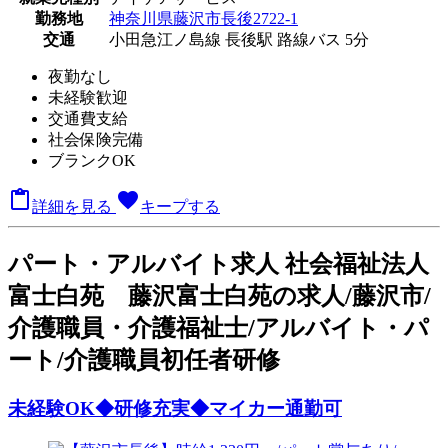
勤務地
神奈川県藤沢市長後2722-1
交通
小田急江ノ島線 長後駅 路線バス 5分
夜勤なし
未経験歓迎
交通費支給
社会保険完備
ブランクOK

favorite
詳細を見る
キープする
パート
・アルバイト求人
社会福祉法人
富士白苑 藤沢富士白苑の求人/藤沢市/
介護職員・介護福祉士/アルバイト・パ
ート/介護職員初任者研修
未経験OK◆研修充実◆マイカー通勤可