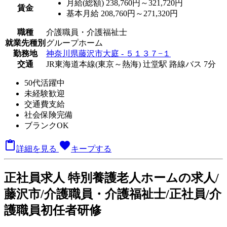
月給(総額)
238,760円～321,720円
賃金
基本月給 208,760円～271,320円
職種
介護職員・介護福祉士
就業先種別
グループホーム
勤務地
神奈川県藤沢市大庭 - ５１３７−１
交通
JR東海道本線(東京～熱海) 辻堂駅 路線バス 7分
50代活躍中
未経験歓迎
交通費支給
社会保険完備
ブランクOK

favorite
詳細を見る
キープする
正
社員求人
特別養護老人ホームの求人/
藤沢市/介護職員・介護福祉士/正社員/介
護職員初任者研修