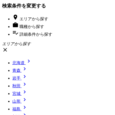
検索条件を変更する

エリア
から探す

職種
から探す
playlist_add_check
詳細条件
から探す
エリアから探す
close

北海道

青森

岩手

秋田

宮城

山形

福島
