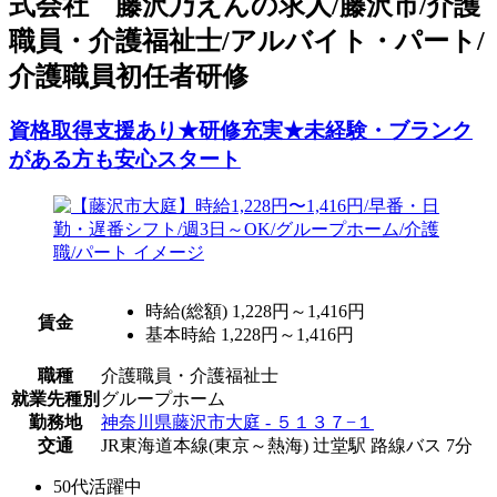
式会社 藤沢乃えんの求人/藤沢市/介護
職員・介護福祉士/アルバイト・パート/
介護職員初任者研修
資格取得支援あり★研修充実★未経験・ブランク
がある方も安心スタート
時給(総額)
1,228円～1,416円
賃金
基本時給 1,228円～1,416円
職種
介護職員・介護福祉士
就業先種別
グループホーム
勤務地
神奈川県藤沢市大庭 - ５１３７−１
交通
JR東海道本線(東京～熱海) 辻堂駅 路線バス 7分
50代活躍中