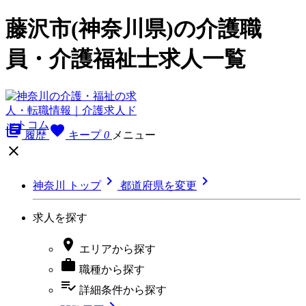
藤沢市(神奈川県)の介護職
員・介護福祉士求人一覧
library_books
favorite
履歴
キープ
0
メニュー



神奈川 トップ
都道府県を変更
求人を探す

エリア
から探す

職種
から探す
playlist_add_check
詳細条件
から探す
