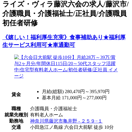
ライズ・ヴィラ藤沢六会の求人/藤沢市/
介護職員・介護福祉士/正社員/介護職員
初任者研修
《嬉しい！福利厚生充実》食事補助あり★福利厚
生サービス利用可★車通勤可
月給(総額)
280,470円～395,970円
賃金
基本月給 171,000円～277,000円
職種
介護職員・介護福祉士
就業先種別
有料老人ホーム
勤務地
神奈川県藤沢市亀井野 - ２５９−１
交通
小田急江ノ島線 六会日大前駅 徒歩 10分