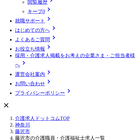
閲覧履歴

キープ
0

就職サポート

はじめての方へ

よくあるご質問

お役立ち情報
採用・介護求人掲載をお考えの企業さま・ご担当者様

へ

運営会社案内

お問い合わせ

プライバシーポリシー

介護求人ドットコムTOP
神奈川
藤沢市
藤沢市の介護職員・介護福祉士求人一覧