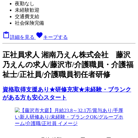
夜勤なし
未経験歓迎
交通費支給
社会保険完備

favorite
詳細を見る
キープする
正
社員求人
湘南乃えん株式会社 藤沢
乃えんの求人/藤沢市/介護職員・介護福
祉士/正社員/介護職員初任者研修
資格取得支援あり★研修充実★未経験・ブランク
がある方も安心スタート