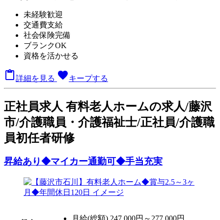
未経験歓迎
交通費支給
社会保険完備
ブランクOK
資格を活かせる

favorite
詳細を見る
キープする
正
社員求人
有料老人ホームの求人/藤沢
市/介護職員・介護福祉士/正社員/介護職
員初任者研修
昇給あり◆マイカー通勤可◆手当充実
月給(総額)
247,000円～277,000円