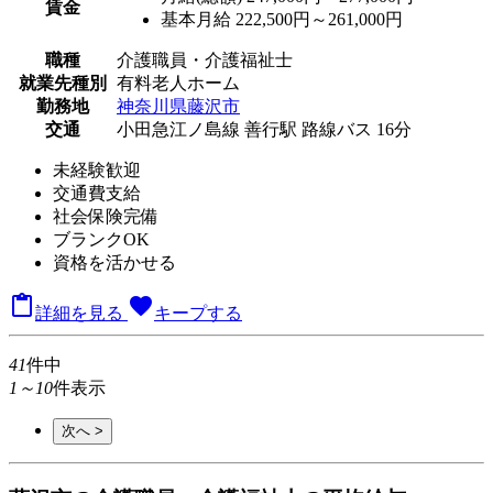
賃金
基本月給 222,500円～261,000円
職種
介護職員・介護福祉士
就業先種別
有料老人ホーム
勤務地
神奈川県藤沢市
交通
小田急江ノ島線 善行駅 路線バス 16分
未経験歓迎
交通費支給
社会保険完備
ブランクOK
資格を活かせる

favorite
詳細を見る
キープする
41
件中
1～10
件表示
次へ >