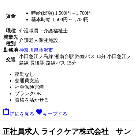
時給(総額)
1,500円～1,700円
賃金
基本時給 1,500円～1,700円
職種
介護職員・介護福祉士
就業先
介護老人保健施設
種別
勤務地
神奈川県藤沢市
小田急江ノ島線 湘南台駅 路線バス 14分
小田急江ノ
交通
島線 長後駅 路線バス 15分
夜勤なし
交通費支給
社会保険完備
ブランクOK
資格を活かせる

favorite
詳細を見る
キープする
正
社員求人
ライクケア株式会社 サン