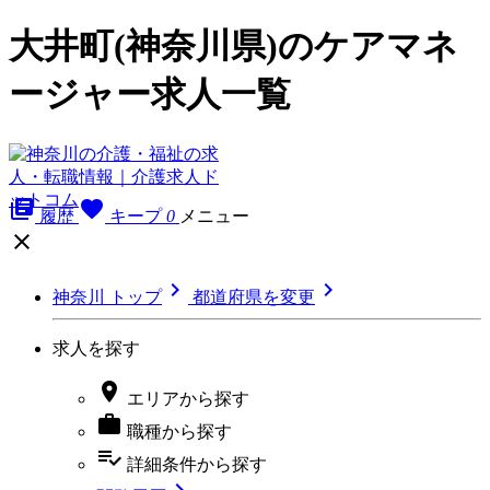
大井町(神奈川県)のケアマネ
ージャー求人一覧
library_books
favorite
履歴
キープ
0
メニュー



神奈川 トップ
都道府県を変更
求人を探す

エリア
から探す

職種
から探す
playlist_add_check
詳細条件
から探す
