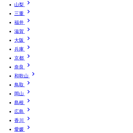

山梨

三重

福井

滋賀

大阪

兵庫

京都

奈良

和歌山

鳥取

岡山

島根

広島

香川

愛媛