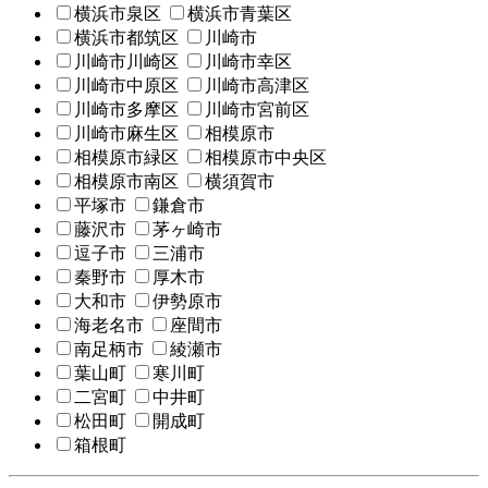
横浜市泉区
横浜市青葉区
横浜市都筑区
川崎市
川崎市川崎区
川崎市幸区
川崎市中原区
川崎市高津区
川崎市多摩区
川崎市宮前区
川崎市麻生区
相模原市
相模原市緑区
相模原市中央区
相模原市南区
横須賀市
平塚市
鎌倉市
藤沢市
茅ヶ崎市
逗子市
三浦市
秦野市
厚木市
大和市
伊勢原市
海老名市
座間市
南足柄市
綾瀬市
葉山町
寒川町
二宮町
中井町
松田町
開成町
箱根町