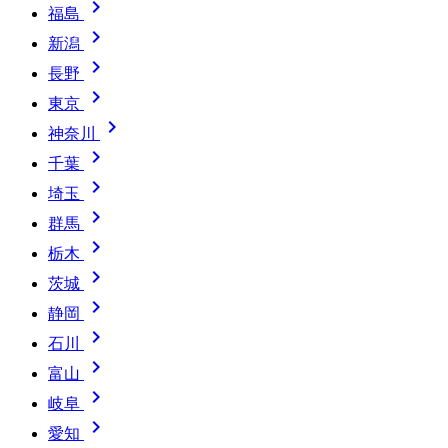

福島

新潟

長野

東京

神奈川

千葉

埼玉

群馬

栃木

茨城

静岡

石川

富山

岐阜

愛知