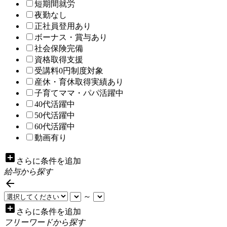
短期間就労
夜勤なし
正社員登用あり
ボーナス・賞与あり
社会保険完備
資格取得支援
受講料0円制度対象
産休・育休取得実績あり
子育てママ・パパ活躍中
40代活躍中
50代活躍中
60代活躍中
動画有り
add_box
さらに条件を追加
給与から探す

～
add_box
さらに条件を追加
フリーワードから探す