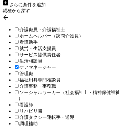
add_box
さらに条件を追加
職種から探す

介護職員・介護福祉士
ホームヘルパー（訪問介護員）
看護助手
就労・生活支援員
サービス提供責任者
生活相談員
ケアマネージャー
管理職
福祉用具専門相談員
介護事務・事務職
ソーシャルワーカー（社会福祉士・精神保健福祉
士）
看護師
リハビリ職
介護タクシー運転手・送迎
調理補助