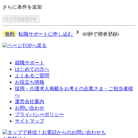
さらに
条件を追加
エリアは
必須です
navigate_next
無料
転職サポートに申し込む
60秒で簡単登録♪
就職サポート
はじめての方へ
よくあるご質問
お役立ち情報
採用・介護求人掲載をお考えの企業さま・ご担当者様
へ
運営会社案内
お問い合わせ
プライバシーポリシー
サイトマップ