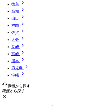

徳島

高知

山口

福岡

佐賀

大分

長崎

宮崎

熊本

鹿児島

沖縄
cached
職種から探す
職種から探す
close