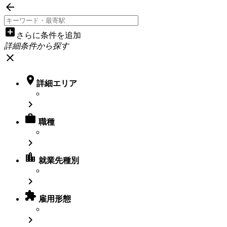

add_box
さらに条件を追加
詳細条件から探す
close

詳細エリア


職種

location_city
就業先種別


雇用形態
