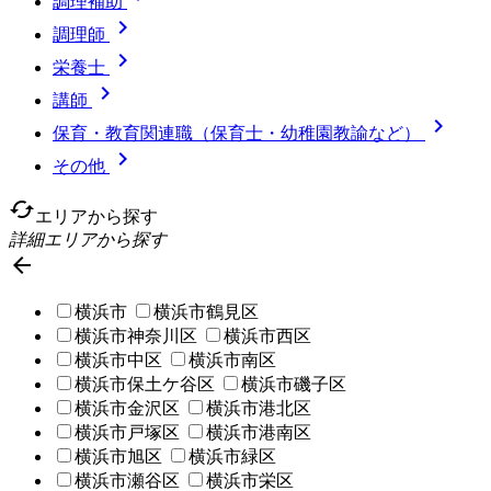
調理補助

調理師

栄養士

講師

保育・教育関連職（保育士・幼稚園教諭など）

その他
cached
エリアから探す
詳細エリアから探す

横浜市
横浜市鶴見区
横浜市神奈川区
横浜市西区
横浜市中区
横浜市南区
横浜市保土ケ谷区
横浜市磯子区
横浜市金沢区
横浜市港北区
横浜市戸塚区
横浜市港南区
横浜市旭区
横浜市緑区
横浜市瀬谷区
横浜市栄区