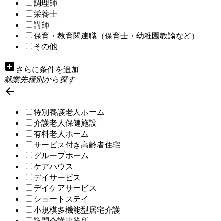
調理師
栄養士
講師
保育・教育関連職（保育士・幼稚園教諭など）
その他
add_box
さらに条件を追加
就業先種別から探す

特別養護老人ホーム
介護老人保健施設
有料老人ホーム
サービス付き高齢者住宅
グループホーム
ケアハウス
デイサービス
デイケアサービス
ショートステイ
小規模多機能型居宅介護
訪問介護事業所