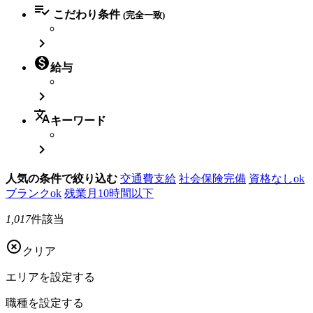

こだわり条件
(完全一致)


給与

translate
キーワード

人気の条件で絞り込む
交通費支給
社会保険完備
資格なしok
ブランクok
残業月10時間以下
1,017
件該当

クリア
エリアを
設定する
職種を
設定する