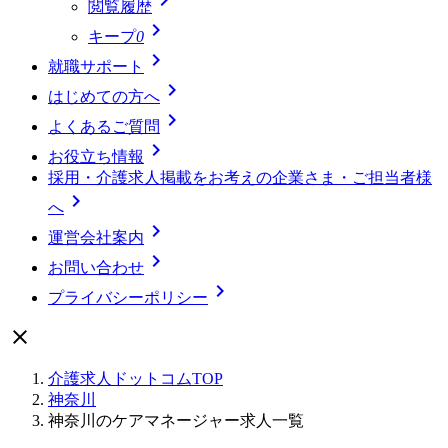
閲覧履歴

キープ
0

就職サポート

はじめての方へ

よくあるご質問

お役立ち情報
採用・介護求人掲載をお考えの企業さま・ご担当者様

へ

運営会社案内

お問い合わせ

プライバシーポリシー

介護求人ドットコムTOP
神奈川
神奈川のケアマネージャー求人一覧