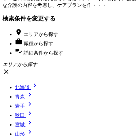
な介護の内容を考慮し、ケアプランを作・・・
検索条件を変更する

エリア
から探す

職種
から探す
playlist_add_check
詳細条件
から探す
エリアから探す
close

北海道

青森

岩手

秋田

宮城

山形