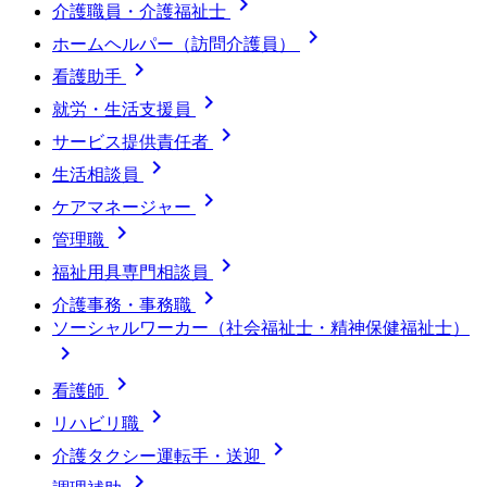

介護職員・介護福祉士

ホームヘルパー（訪問介護員）

看護助手

就労・生活支援員

サービス提供責任者

生活相談員

ケアマネージャー

管理職

福祉用具専門相談員

介護事務・事務職
ソーシャルワーカー（社会福祉士・精神保健福祉士）


看護師

リハビリ職

介護タクシー運転手・送迎
