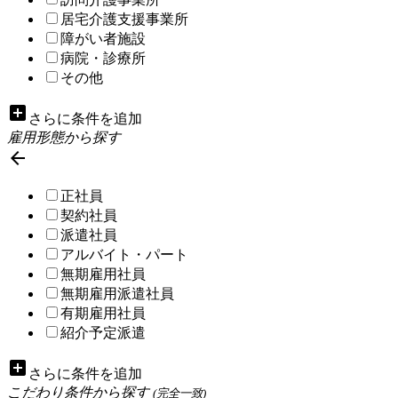
居宅介護支援事業所
障がい者施設
病院・診療所
その他
add_box
さらに条件を追加
雇用形態から探す

正社員
契約社員
派遣社員
アルバイト・パート
無期雇用社員
無期雇用派遣社員
有期雇用社員
紹介予定派遣
add_box
さらに条件を追加
こだわり条件から探す
(完全一致)