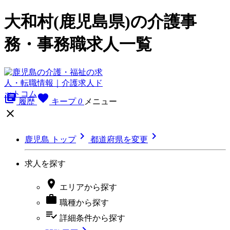
大和村(鹿児島県)の介護事
務・事務職求人一覧
library_books
favorite
履歴
キープ
0
メニュー



鹿児島 トップ
都道府県を変更
求人を探す

エリア
から探す

職種
から探す
playlist_add_check
詳細条件
から探す
