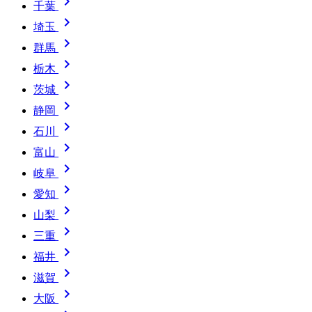

千葉

埼玉

群馬

栃木

茨城

静岡

石川

富山

岐阜

愛知

山梨

三重

福井

滋賀

大阪