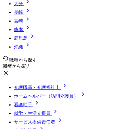

大分

長崎

宮崎

熊本

鹿児島

沖縄
cached
職種から探す
職種から探す
close

介護職員・介護福祉士

ホームヘルパー（訪問介護員）

看護助手

就労・生活支援員

サービス提供責任者
