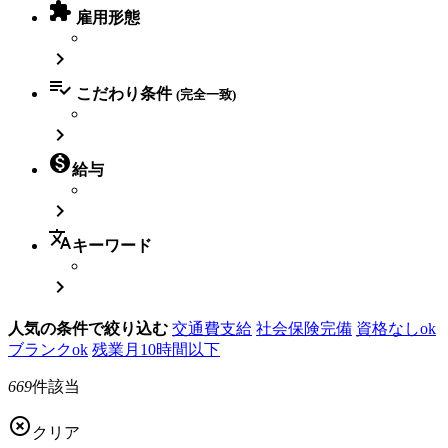

雇用形態


こだわり条件
(完全一致)


給与

translate
キーワード

人気の条件で絞り込む
交通費支給
社会保険完備
資格なしok
ブランクok
残業月10時間以下
669
件該当

クリア