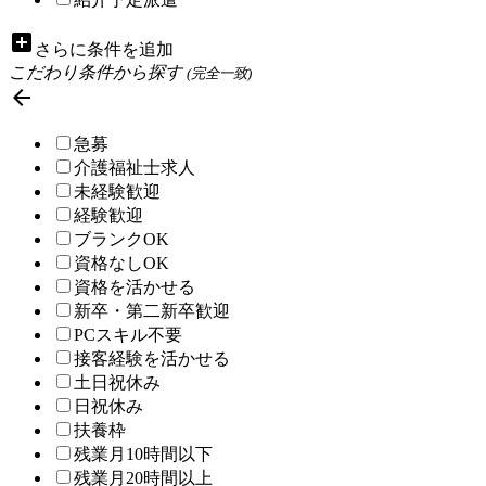
add_box
さらに条件を追加
こだわり条件から探す
(完全一致)

急募
介護福祉士求人
未経験歓迎
経験歓迎
ブランクOK
資格なしOK
資格を活かせる
新卒・第二新卒歓迎
PCスキル不要
接客経験を活かせる
土日祝休み
日祝休み
扶養枠
残業月10時間以下
残業月20時間以上