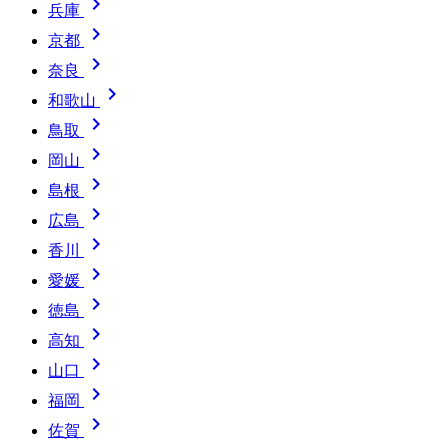

兵庫

京都

奈良

和歌山

鳥取

岡山

島根

広島

香川

愛媛

徳島

高知

山口

福岡

佐賀