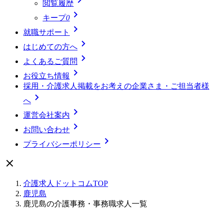
閲覧履歴

キープ
0

就職サポート

はじめての方へ

よくあるご質問

お役立ち情報
採用・介護求人掲載をお考えの企業さま・ご担当者様

へ

運営会社案内

お問い合わせ

プライバシーポリシー

介護求人ドットコムTOP
鹿児島
鹿児島の介護事務・事務職求人一覧