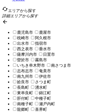
cached
エリアから探す
詳細エリアから探す

鹿児島市
鹿屋市
枕崎市
阿久根市
出水市
指宿市
西之表市
垂水市
薩摩川内市
日置市
曽於市
霧島市
いちき串木野市
南さつま市
志布志市
奄美市
南九州市
伊佐市
姶良市
さつま町
長島町
湧水町
東串良町
錦江町
肝付町
中種子町
南種子町
瀬戸内町
龍郷町
喜界町