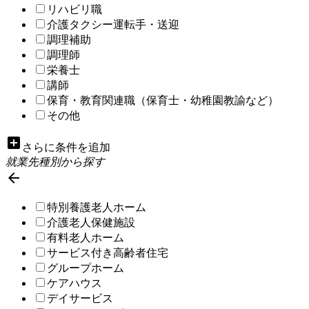
リハビリ職
介護タクシー運転手・送迎
調理補助
調理師
栄養士
講師
保育・教育関連職（保育士・幼稚園教諭など）
その他
add_box
さらに条件を追加
就業先種別から探す

特別養護老人ホーム
介護老人保健施設
有料老人ホーム
サービス付き高齢者住宅
グループホーム
ケアハウス
デイサービス