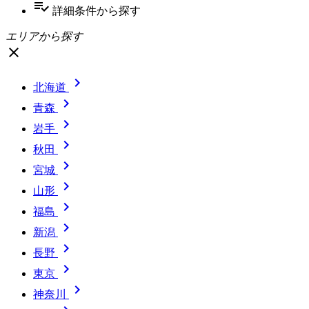
playlist_add_check
詳細条件
から探す
エリアから探す
close

北海道

青森

岩手

秋田

宮城

山形

福島

新潟

長野

東京

神奈川