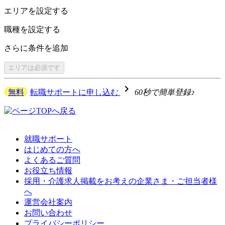
エリアを
設定する
職種を
設定する
さらに
条件を追加
エリアは
必須です
navigate_next
無料
転職サポートに申し込む
60秒で簡単登録♪
就職サポート
はじめての方へ
よくあるご質問
お役立ち情報
採用・介護求人掲載をお考えの企業さま・ご担当者様
へ
運営会社案内
お問い合わせ
プライバシーポリシー