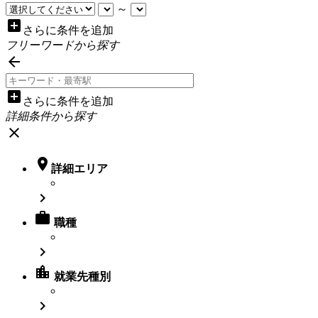
～
add_box
さらに条件を追加
フリーワードから探す

add_box
さらに条件を追加
詳細条件から探す
close

詳細エリア


職種

location_city
就業先種別
