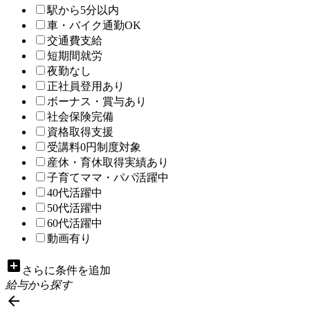
駅から5分以内
車・バイク通勤OK
交通費支給
短期間就労
夜勤なし
正社員登用あり
ボーナス・賞与あり
社会保険完備
資格取得支援
受講料0円制度対象
産休・育休取得実績あり
子育てママ・パパ活躍中
40代活躍中
50代活躍中
60代活躍中
動画有り
add_box
さらに条件を追加
給与から探す
