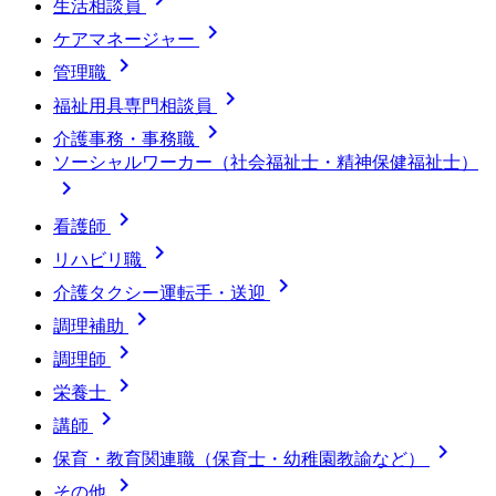
生活相談員

ケアマネージャー

管理職

福祉用具専門相談員

介護事務・事務職
ソーシャルワーカー（社会福祉士・精神保健福祉士）


看護師

リハビリ職

介護タクシー運転手・送迎

調理補助

調理師

栄養士

講師

保育・教育関連職（保育士・幼稚園教諭など）

その他