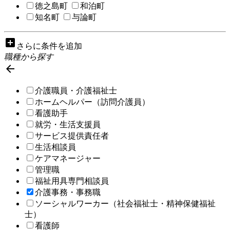
徳之島町
和泊町
知名町
与論町
add_box
さらに条件を追加
職種から探す

介護職員・介護福祉士
ホームヘルパー（訪問介護員）
看護助手
就労・生活支援員
サービス提供責任者
生活相談員
ケアマネージャー
管理職
福祉用具専門相談員
介護事務・事務職
ソーシャルワーカー（社会福祉士・精神保健福祉
士）
看護師