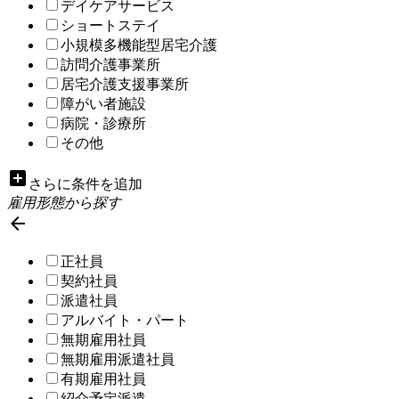
デイケアサービス
ショートステイ
小規模多機能型居宅介護
訪問介護事業所
居宅介護支援事業所
障がい者施設
病院・診療所
その他
add_box
さらに条件を追加
雇用形態から探す

正社員
契約社員
派遣社員
アルバイト・パート
無期雇用社員
無期雇用派遣社員
有期雇用社員
紹介予定派遣