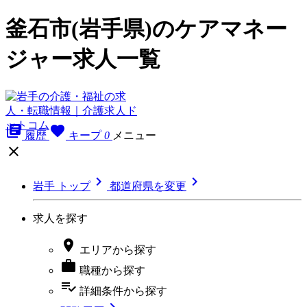
釜石市(岩手県)のケアマネー
ジャー求人一覧
library_books
favorite
履歴
キープ
0
メニュー



岩手 トップ
都道府県を変更
求人を探す

エリア
から探す

職種
から探す
playlist_add_check
詳細条件
から探す
