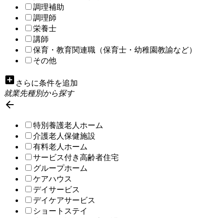
調理補助
調理師
栄養士
講師
保育・教育関連職（保育士・幼稚園教諭など）
その他
add_box
さらに条件を追加
就業先種別から探す

特別養護老人ホーム
介護老人保健施設
有料老人ホーム
サービス付き高齢者住宅
グループホーム
ケアハウス
デイサービス
デイケアサービス
ショートステイ