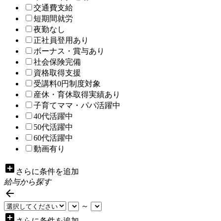
交通費支給
短期間就労
夜勤なし
正社員登用あり
ボーナス・賞与あり
社会保険完備
資格取得支援
受講料0円制度対象
産休・育休取得実績あり
子育てママ・パパ活躍中
40代活躍中
50代活躍中
60代活躍中
動画有り
add_box
さらに条件を追加
給与から探す

～
add_box
さらに条件を追加