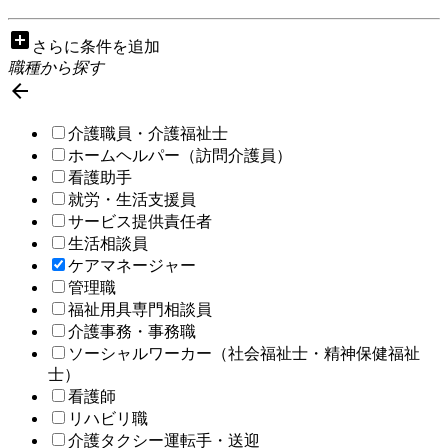
add_box
さらに条件を追加
職種から探す

介護職員・介護福祉士
ホームヘルパー（訪問介護員）
看護助手
就労・生活支援員
サービス提供責任者
生活相談員
ケアマネージャー
管理職
福祉用具専門相談員
介護事務・事務職
ソーシャルワーカー（社会福祉士・精神保健福祉
士）
看護師
リハビリ職
介護タクシー運転手・送迎