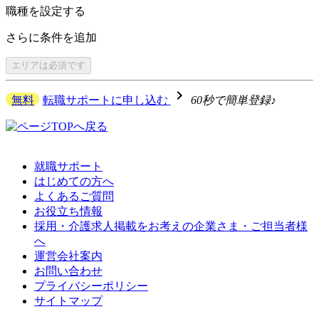
職種を
設定する
さらに
条件を追加
エリアは
必須です
navigate_next
無料
転職サポートに申し込む
60秒で簡単登録♪
就職サポート
はじめての方へ
よくあるご質問
お役立ち情報
採用・介護求人掲載をお考えの企業さま・ご担当者様
へ
運営会社案内
お問い合わせ
プライバシーポリシー
サイトマップ