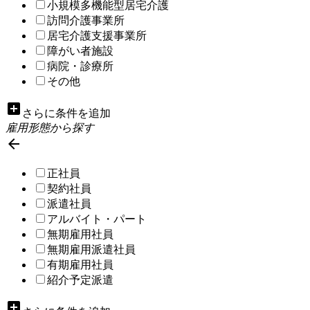
小規模多機能型居宅介護
訪問介護事業所
居宅介護支援事業所
障がい者施設
病院・診療所
その他
add_box
さらに条件を追加
雇用形態から探す

正社員
契約社員
派遣社員
アルバイト・パート
無期雇用社員
無期雇用派遣社員
有期雇用社員
紹介予定派遣
add_box