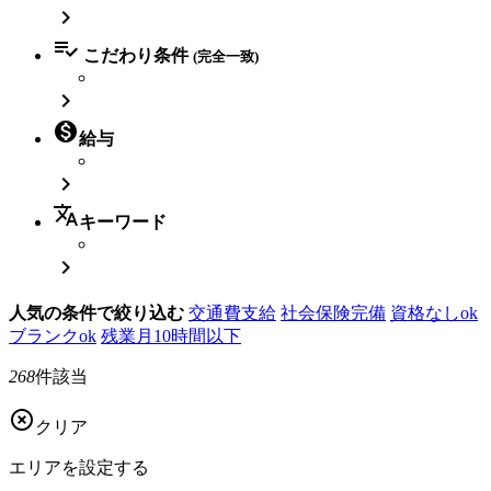


こだわり条件
(完全一致)


給与

translate
キーワード

人気の条件で絞り込む
交通費支給
社会保険完備
資格なしok
ブランクok
残業月10時間以下
268
件該当

クリア
エリアを
設定する