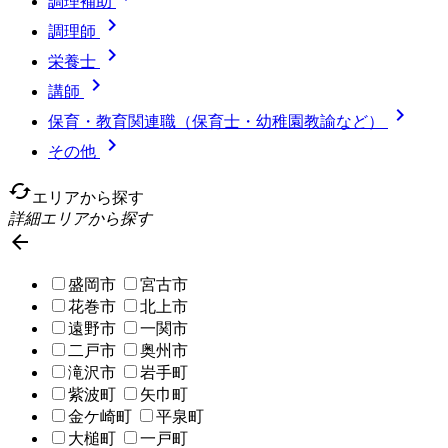
調理補助

調理師

栄養士

講師

保育・教育関連職（保育士・幼稚園教諭など）

その他
cached
エリアから探す
詳細エリアから探す

盛岡市
宮古市
花巻市
北上市
遠野市
一関市
二戸市
奥州市
滝沢市
岩手町
紫波町
矢巾町
金ケ崎町
平泉町
大槌町
一戸町