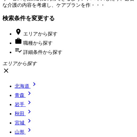
な介護の内容を考慮し、ケアプランを作・・・
検索条件を変更する

エリア
から探す

職種
から探す
playlist_add_check
詳細条件
から探す
エリアから探す
close

北海道

青森

岩手

秋田

宮城

山形