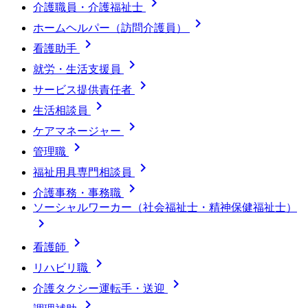

介護職員・介護福祉士

ホームヘルパー（訪問介護員）

看護助手

就労・生活支援員

サービス提供責任者

生活相談員

ケアマネージャー

管理職

福祉用具専門相談員

介護事務・事務職
ソーシャルワーカー（社会福祉士・精神保健福祉士）


看護師

リハビリ職

介護タクシー運転手・送迎
