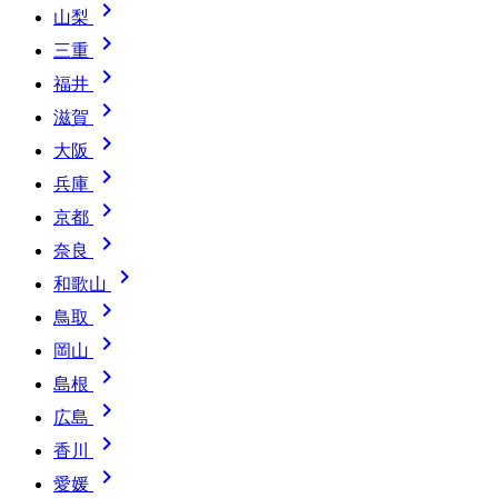

山梨

三重

福井

滋賀

大阪

兵庫

京都

奈良

和歌山

鳥取

岡山

島根

広島

香川

愛媛