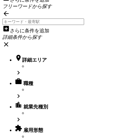
フリーワードから探す

add_box
さらに条件を追加
詳細条件から探す
close

詳細エリア


職種

location_city
就業先種別


雇用形態