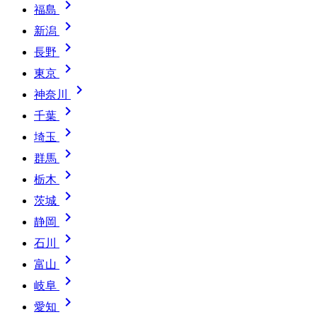

福島

新潟

長野

東京

神奈川

千葉

埼玉

群馬

栃木

茨城

静岡

石川

富山

岐阜

愛知