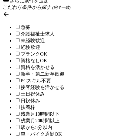
さらに条件を追加
こだわり条件から探す
(完全一致)

急募
介護福祉士求人
未経験歓迎
経験歓迎
ブランクOK
資格なしOK
資格を活かせる
新卒・第二新卒歓迎
PCスキル不要
接客経験を活かせる
土日祝休み
日祝休み
扶養枠
残業月10時間以下
残業月20時間以上
駅から5分以内
車・バイク通勤OK