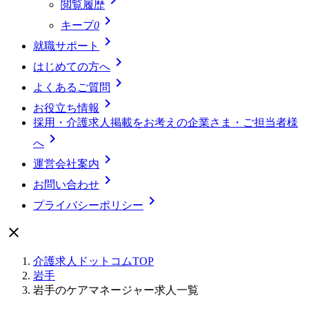
閲覧履歴

キープ
0

就職サポート

はじめての方へ

よくあるご質問

お役立ち情報
採用・介護求人掲載をお考えの企業さま・ご担当者様

へ

運営会社案内

お問い合わせ

プライバシーポリシー

介護求人ドットコムTOP
岩手
岩手のケアマネージャー求人一覧