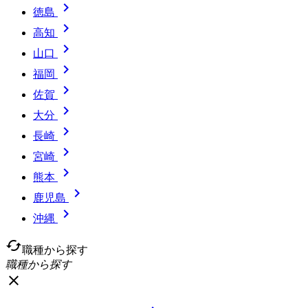

徳島

高知

山口

福岡

佐賀

大分

長崎

宮崎

熊本

鹿児島

沖縄
cached
職種から探す
職種から探す
close