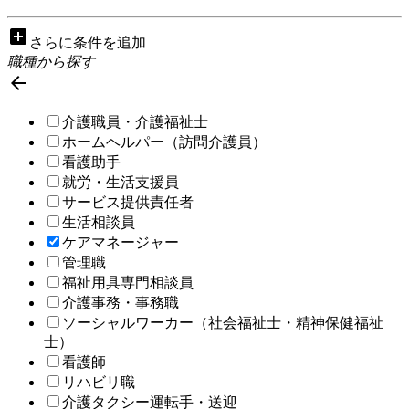
add_box
さらに条件を追加
職種から探す

介護職員・介護福祉士
ホームヘルパー（訪問介護員）
看護助手
就労・生活支援員
サービス提供責任者
生活相談員
ケアマネージャー
管理職
福祉用具専門相談員
介護事務・事務職
ソーシャルワーカー（社会福祉士・精神保健福祉
士）
看護師
リハビリ職
介護タクシー運転手・送迎