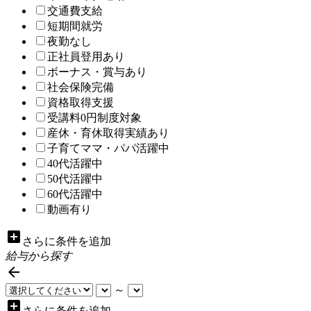
交通費支給
短期間就労
夜勤なし
正社員登用あり
ボーナス・賞与あり
社会保険完備
資格取得支援
受講料0円制度対象
産休・育休取得実績あり
子育てママ・パパ活躍中
40代活躍中
50代活躍中
60代活躍中
動画有り
add_box
さらに条件を追加
給与から探す

～
add_box
さらに条件を追加