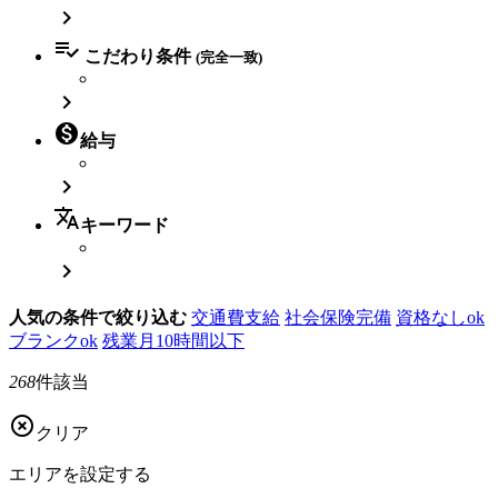


こだわり条件
(完全一致)


給与

translate
キーワード

人気の条件で絞り込む
交通費支給
社会保険完備
資格なしok
ブランクok
残業月10時間以下
268
件該当

クリア
エリアを
設定する