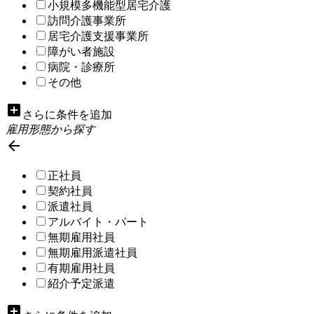
小規模多機能型居宅介護
訪問介護事業所
居宅介護支援事業所
障がい者施設
病院・診療所
その他
add_box
さらに条件を追加
雇用形態から探す

正社員
契約社員
派遣社員
アルバイト・パート
無期雇用社員
無期雇用派遣社員
有期雇用社員
紹介予定派遣
add_box