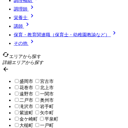
調理補助

調理師

栄養士

講師

保育・教育関連職（保育士・幼稚園教諭など）

その他
cached
エリアから探す
詳細エリアから探す

盛岡市
宮古市
花巻市
北上市
遠野市
一関市
二戸市
奥州市
滝沢市
岩手町
紫波町
矢巾町
金ケ崎町
平泉町
大槌町
一戸町