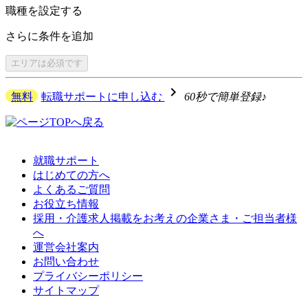
職種を
設定する
さらに
条件を追加
エリアは
必須です
navigate_next
無料
転職サポートに申し込む
60秒で簡単登録♪
就職サポート
はじめての方へ
よくあるご質問
お役立ち情報
採用・介護求人掲載をお考えの企業さま・ご担当者様
へ
運営会社案内
お問い合わせ
プライバシーポリシー
サイトマップ