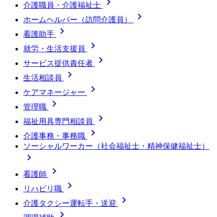

介護職員・介護福祉士

ホームヘルパー（訪問介護員）

看護助手

就労・生活支援員

サービス提供責任者

生活相談員

ケアマネージャー

管理職

福祉用具専門相談員

介護事務・事務職
ソーシャルワーカー（社会福祉士・精神保健福祉士）


看護師

リハビリ職

介護タクシー運転手・送迎
