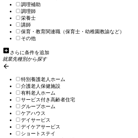
調理補助
調理師
栄養士
講師
保育・教育関連職（保育士・幼稚園教諭など）
その他
add_box
さらに条件を追加
就業先種別から探す

特別養護老人ホーム
介護老人保健施設
有料老人ホーム
サービス付き高齢者住宅
グループホーム
ケアハウス
デイサービス
デイケアサービス
ショートステイ