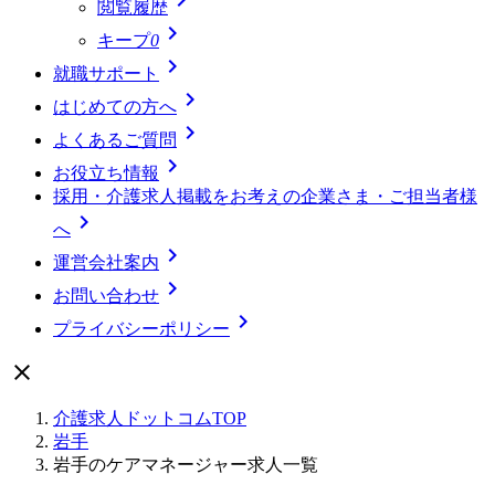
閲覧履歴

キープ
0

就職サポート

はじめての方へ

よくあるご質問

お役立ち情報
採用・介護求人掲載をお考えの企業さま・ご担当者様

へ

運営会社案内

お問い合わせ

プライバシーポリシー

介護求人ドットコムTOP
岩手
岩手のケアマネージャー求人一覧