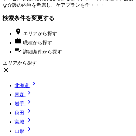
な介護の内容を考慮し、ケアプランを作・・・
検索条件を変更する

エリア
から探す

職種
から探す
playlist_add_check
詳細条件
から探す
エリアから探す
close

北海道

青森

岩手

秋田

宮城

山形