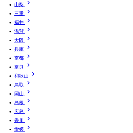

山梨

三重

福井

滋賀

大阪

兵庫

京都

奈良

和歌山

鳥取

岡山

島根

広島

香川

愛媛