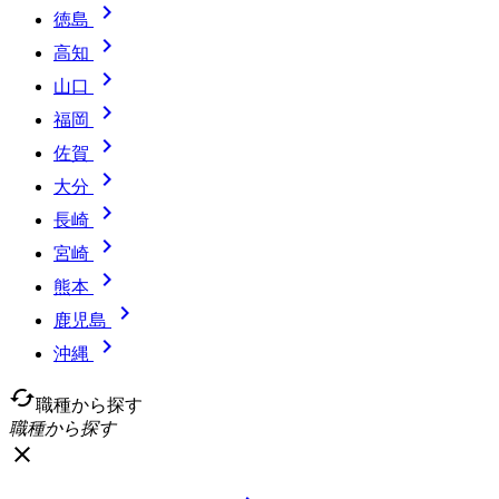

徳島

高知

山口

福岡

佐賀

大分

長崎

宮崎

熊本

鹿児島

沖縄
cached
職種から探す
職種から探す
close