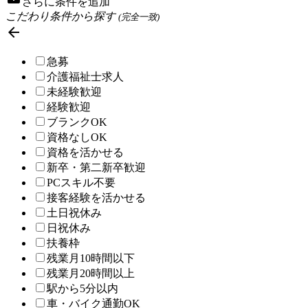
さらに条件を追加
こだわり条件から探す
(完全一致)

急募
介護福祉士求人
未経験歓迎
経験歓迎
ブランクOK
資格なしOK
資格を活かせる
新卒・第二新卒歓迎
PCスキル不要
接客経験を活かせる
土日祝休み
日祝休み
扶養枠
残業月10時間以下
残業月20時間以上
駅から5分以内
車・バイク通勤OK