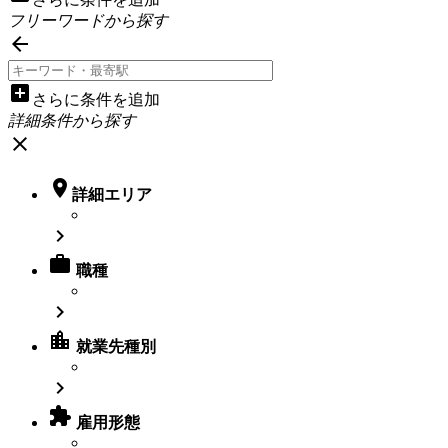
フリーワードから探す

add_box
さらに条件を追加
詳細条件から探す
close

詳細エリア


職種

location_city
就業先種別


雇用形態