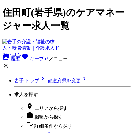
住田町(岩手県)のケアマネー
ジャー求人一覧
library_books
favorite
履歴
キープ
0
メニュー



岩手 トップ
都道府県を変更
求人を探す

エリア
から探す

職種
から探す
playlist_add_check
詳細条件
から探す
