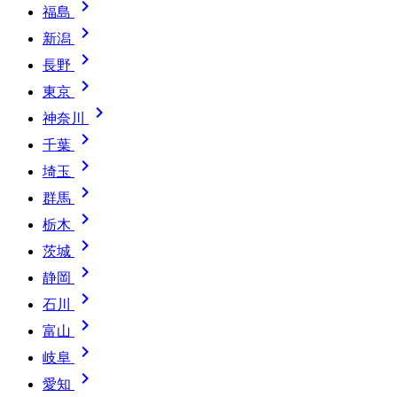

福島

新潟

長野

東京

神奈川

千葉

埼玉

群馬

栃木

茨城

静岡

石川

富山

岐阜

愛知