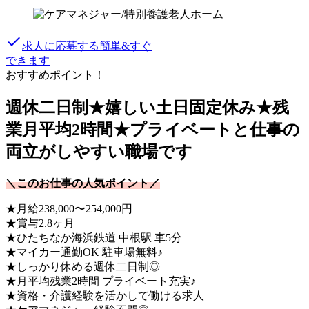
done
求人に応募する
簡単&すぐ
できます
おすすめポイント！
週休二日制★嬉しい土日固定休み★残
業月平均2時間★プライベートと仕事の
両立がしやすい職場です
＼このお仕事の人気ポイント／
★月給238,000〜254,000円
★賞与2.8ヶ月
★ひたちなか海浜鉄道 中根駅 車5分
★マイカー通勤OK 駐車場無料♪
★しっかり休める週休二日制◎
★月平均残業2時間 プライベート充実♪
★資格・介護経験を活かして働ける求人