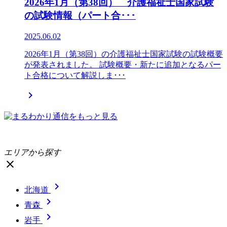
2026年1月（第38回） 介護福祉士国家試験
の試験情報（パート合･･･
2025.06.02
2026年1月（第38回）の介護福祉士国家試験の試験概要
が発表されました。 試験概要・新たに追加となるパー
ト合格について解説しま･･･

エリアから探す
close

北海道

青森

岩手