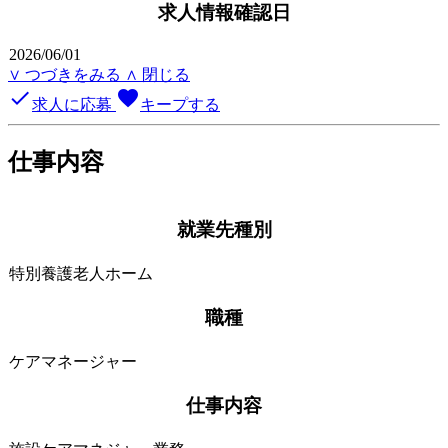
求人情報確認日
2026/06/01
∨ つづきをみる
∧ 閉じる
done
favorite
求人に応募
キープする
仕事内容
就業先種別
特別養護老人ホーム
職種
ケアマネージャー
仕事内容