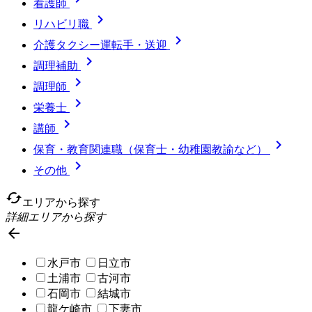
看護師

リハビリ職

介護タクシー運転手・送迎

調理補助

調理師

栄養士

講師

保育・教育関連職（保育士・幼稚園教諭など）

その他
cached
エリアから探す
詳細エリアから探す

水戸市
日立市
土浦市
古河市
石岡市
結城市
龍ケ崎市
下妻市