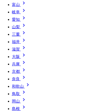

富山

岐阜

愛知

山梨

三重

福井

滋賀

大阪

兵庫

京都

奈良

和歌山

鳥取

岡山

島根