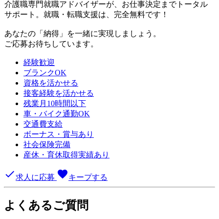
介護職専門就職アドバイザーが、お仕事決定までトータル
サポート。就職・転職支援は、完全無料です！
あなたの「納得」を一緒に実現しましょう。
ご応募お待ちしています。
経験歓迎
ブランクOK
資格を活かせる
接客経験を活かせる
残業月10時間以下
車・バイク通勤OK
交通費支給
ボーナス・賞与あり
社会保険完備
産休・育休取得実績あり
done
favorite
求人に応募
キープする
よくあるご質問