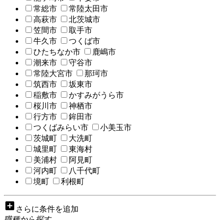
常総市
常陸太田市
高萩市
北茨城市
笠間市
取手市
牛久市
つくば市
ひたちなか市
鹿嶋市
潮来市
守谷市
常陸大宮市
那珂市
筑西市
坂東市
稲敷市
かすみがうら市
桜川市
神栖市
行方市
鉾田市
つくばみらい市
小美玉市
茨城町
大洗町
城里町
東海村
美浦村
阿見町
河内町
八千代町
境町
利根町
add_box
さらに条件を追加
職種から探す