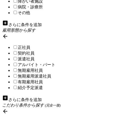
障がい者施設
病院・診療所
その他
add_box
さらに条件を追加
雇用形態から探す

正社員
契約社員
派遣社員
アルバイト・パート
無期雇用社員
無期雇用派遣社員
有期雇用社員
紹介予定派遣
add_box
さらに条件を追加
こだわり条件から探す
(完全一致)
