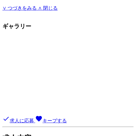
∨ つづきをみる
∧ 閉じる
ギャラリー
done
favorite
求人に応募
キープする