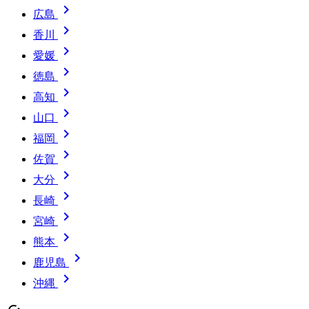

広島

香川

愛媛

徳島

高知

山口

福岡

佐賀

大分

長崎

宮崎

熊本

鹿児島

沖縄