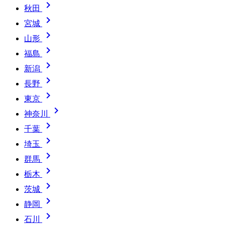

秋田

宮城

山形

福島

新潟

長野

東京

神奈川

千葉

埼玉

群馬

栃木

茨城

静岡

石川