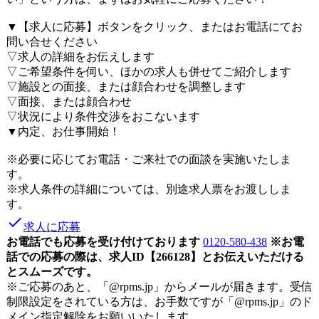
▼【求人に応募】ボタンをクリック、またはお電話にてお
問い合せください
▽求人の詳細をお伝えします
▽ご希望条件を伺い、ほかの求人も併せてご紹介します
▽施設との面接、または顔合わせを調整します
▽面接、または顔合わせ
▽状況により条件交渉をおこないます
▼内定、お仕事開始！
※必要に応じてお電話・ご来社での面談を実施いたしま
す。
※求人条件の詳細については、別途求人票をお渡ししま
す。
done
求人に応募
お電話でも応募を受け付けております
0120-580-438
※お電
話での応募の際は、求人ID【266128】とお伝えいただける
とスムーズです。
※ご応募のあと、「@rpms.jp」からメールが届きます。受信
制限設定をされている方は、お手数ですが「@rpms.jp」のド
メイン指定解除をお願いいたします。