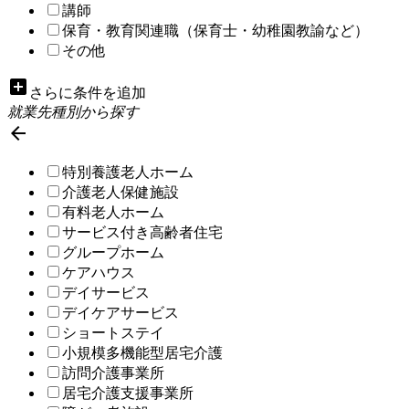
講師
保育・教育関連職（保育士・幼稚園教諭など）
その他
add_box
さらに条件を追加
就業先種別から探す

特別養護老人ホーム
介護老人保健施設
有料老人ホーム
サービス付き高齢者住宅
グループホーム
ケアハウス
デイサービス
デイケアサービス
ショートステイ
小規模多機能型居宅介護
訪問介護事業所
居宅介護支援事業所