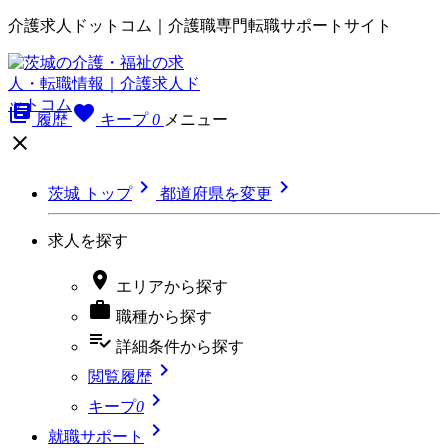
介護求人ドットコム｜介護職専門転職サポートサイト
library_books
favorite
履歴
キープ
0
メニュー



茨城 トップ
都道府県を変更
求人を探す

エリア
から探す

職種
から探す
playlist_add_check
詳細条件
から探す

閲覧履歴

キープ
0

就職サポート