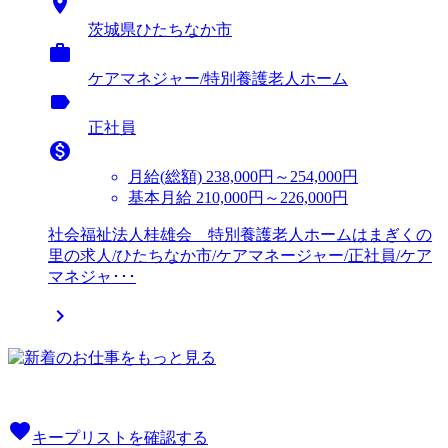

茨城県ひたちなか市

ケアマネジャー/特別養護老人ホーム
label
正社員

月給(総額)
238,000円～254,000円
基本月給 210,000円～226,000円
社会福祉法人桂雄会 特別養護老人ホームはまぎくの
里の求人/ひたちなか市/ケアマネージャー/正社員/ケア
マネジャ･･･

favorite
キープリストを確認する