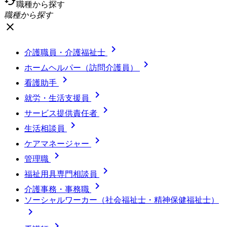
cached
職種から探す
職種から探す
close

介護職員・介護福祉士

ホームヘルパー（訪問介護員）

看護助手

就労・生活支援員

サービス提供責任者

生活相談員

ケアマネージャー

管理職

福祉用具専門相談員

介護事務・事務職
ソーシャルワーカー（社会福祉士・精神保健福祉士）

