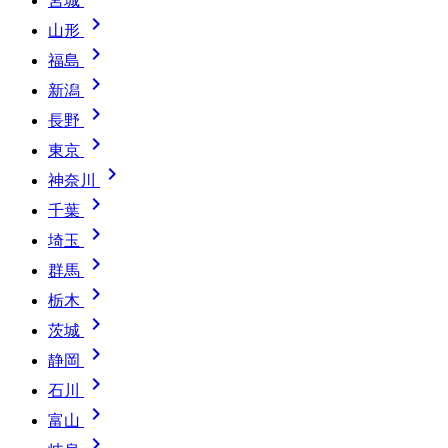
宮城

山形

福島

新潟

長野

東京

神奈川

千葉

埼玉

群馬

栃木

茨城

静岡

石川

富山
