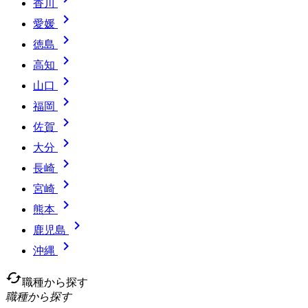
香川

愛媛

徳島

高知

山口

福岡

佐賀

大分

長崎

宮崎

熊本

鹿児島

沖縄
cached
職種から探す
職種から探す