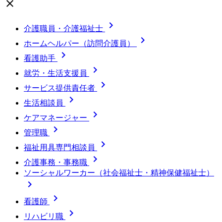
close

介護職員・介護福祉士

ホームヘルパー（訪問介護員）

看護助手

就労・生活支援員

サービス提供責任者

生活相談員

ケアマネージャー

管理職

福祉用具専門相談員

介護事務・事務職
ソーシャルワーカー（社会福祉士・精神保健福祉士）


看護師

リハビリ職