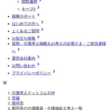
閲覧履歴

キープ
0

就職サポート

はじめての方へ

よくあるご質問

お役立ち情報
採用・介護求人掲載をお考えの企業さま・ご担当者様

へ

運営会社案内

お問い合わせ

プライバシーポリシー

介護求人ドットコムTOP
茨城
那珂市
那珂市の介護職員・介護福祉士求人一覧