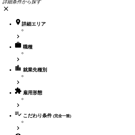
詳細条件から探す
close

詳細エリア


職種

location_city
就業先種別


雇用形態


こだわり条件
(完全一致)
