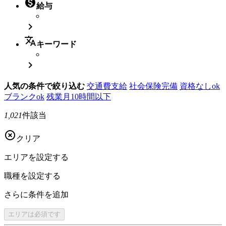

給与

translate
キーワード

人気の条件で絞り込む
交通費支給
社会保険完備
資格なしok
ブランクok
残業月10時間以下
1,021
件該当

クリア
エリアを
設定する
職種を
設定する
さらに
条件を追加
エリアは
必須です