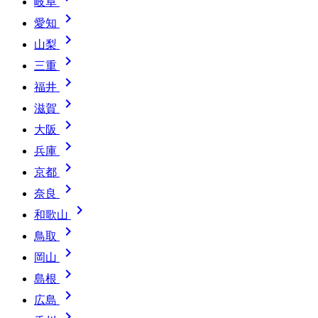
岐阜

愛知

山梨

三重

福井

滋賀

大阪

兵庫

京都

奈良

和歌山

鳥取

岡山

島根

広島
