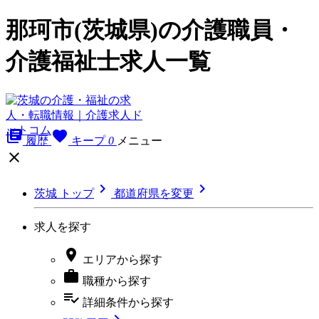
那珂市(茨城県)の介護職員・
介護福祉士求人一覧
library_books
favorite
履歴
キープ
0
メニュー



茨城 トップ
都道府県を変更
求人を探す

エリア
から探す

職種
から探す
playlist_add_check
詳細条件
から探す
