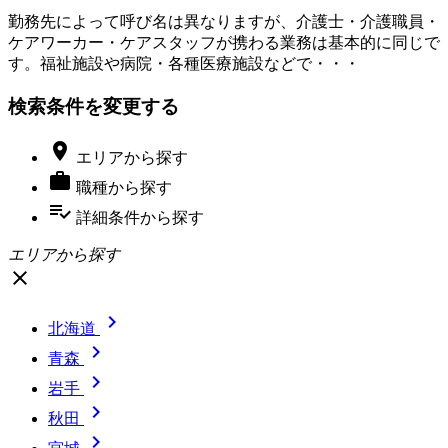
勤務先によって呼び名は異なりますが、介護士・介護職員・
ケアワーカー・ケアスタッフが携わる業務は基本的に同じで
す。福祉施設や病院・各種医療施設などで・・・
検索条件を変更する

エリア
から探す

職種
から探す
playlist_add_check
詳細条件
から探す
エリアから探す
close

北海道

青森

岩手

秋田
