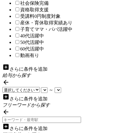
社会保険完備
資格取得支援
受講料0円制度対象
産休・育休取得実績あり
子育てママ・パパ活躍中
40代活躍中
50代活躍中
60代活躍中
動画有り
add_box
さらに条件を追加
給与から探す

～
add_box
さらに条件を追加
フリーワードから探す

add_box
さらに条件を追加