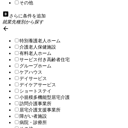
その他
add_box
さらに条件を追加
就業先種別から探す

特別養護老人ホーム
介護老人保健施設
有料老人ホーム
サービス付き高齢者住宅
グループホーム
ケアハウス
デイサービス
デイケアサービス
ショートステイ
小規模多機能型居宅介護
訪問介護事業所
居宅介護支援事業所
障がい者施設
病院・診療所