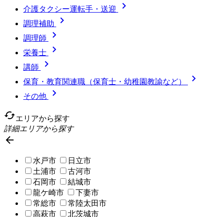

介護タクシー運転手・送迎

調理補助

調理師

栄養士

講師

保育・教育関連職（保育士・幼稚園教諭など）

その他
cached
エリアから探す
詳細エリアから探す

水戸市
日立市
土浦市
古河市
石岡市
結城市
龍ケ崎市
下妻市
常総市
常陸太田市
高萩市
北茨城市