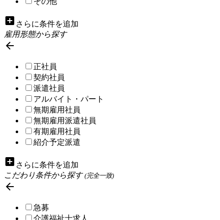
その他
add_box
さらに条件を追加
雇用形態から探す

正社員
契約社員
派遣社員
アルバイト・パート
無期雇用社員
無期雇用派遣社員
有期雇用社員
紹介予定派遣
add_box
さらに条件を追加
こだわり条件から探す
(完全一致)

急募
介護福祉士求人