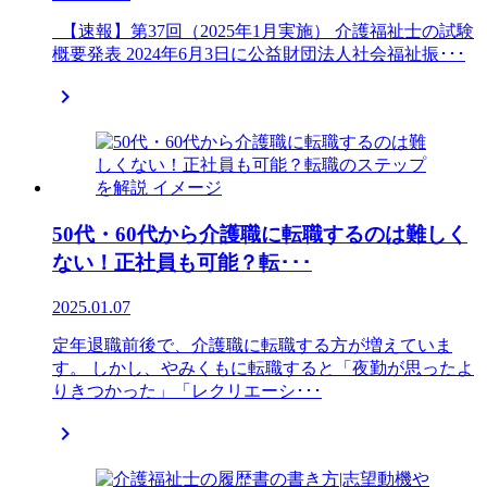
【速報】第37回（2025年1月実施） 介護福祉士の試験
概要発表 2024年6月3日に公益財団法人社会福祉振･･･

50代・60代から介護職に転職するのは難しく
ない！正社員も可能？転･･･
2025.01.07
定年退職前後で、介護職に転職する方が増えていま
す。 しかし、やみくもに転職すると「夜勤が思ったよ
りきつかった」「レクリエーシ･･･
