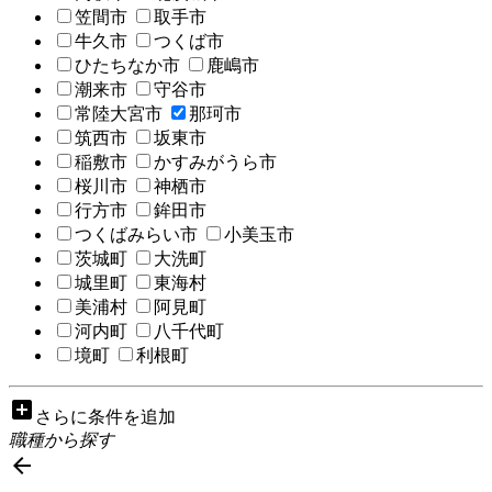
笠間市
取手市
牛久市
つくば市
ひたちなか市
鹿嶋市
潮来市
守谷市
常陸大宮市
那珂市
筑西市
坂東市
稲敷市
かすみがうら市
桜川市
神栖市
行方市
鉾田市
つくばみらい市
小美玉市
茨城町
大洗町
城里町
東海村
美浦村
阿見町
河内町
八千代町
境町
利根町
add_box
さらに条件を追加
職種から探す
