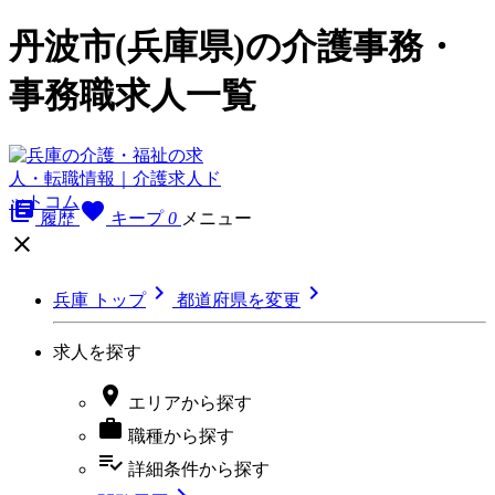
丹波市(兵庫県)の介護事務・
事務職求人一覧
library_books
favorite
履歴
キープ
0
メニュー



兵庫 トップ
都道府県を変更
求人を探す

エリア
から探す

職種
から探す
playlist_add_check
詳細条件
から探す
