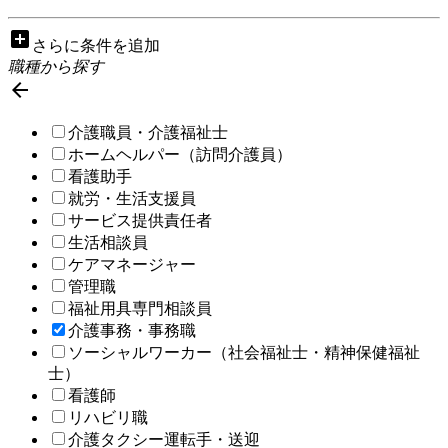
add_box
さらに条件を追加
職種から探す

介護職員・介護福祉士
ホームヘルパー（訪問介護員）
看護助手
就労・生活支援員
サービス提供責任者
生活相談員
ケアマネージャー
管理職
福祉用具専門相談員
介護事務・事務職
ソーシャルワーカー（社会福祉士・精神保健福祉
士）
看護師
リハビリ職
介護タクシー運転手・送迎