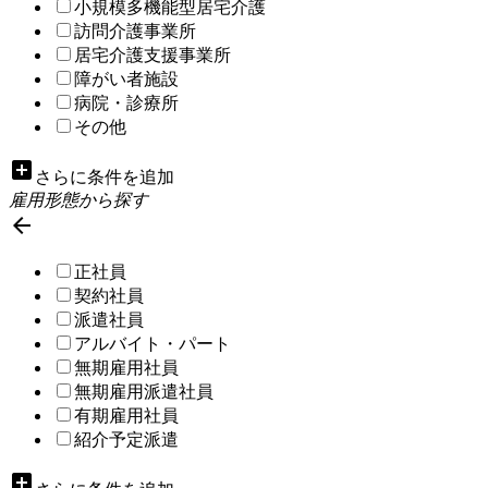
小規模多機能型居宅介護
訪問介護事業所
居宅介護支援事業所
障がい者施設
病院・診療所
その他
add_box
さらに条件を追加
雇用形態から探す

正社員
契約社員
派遣社員
アルバイト・パート
無期雇用社員
無期雇用派遣社員
有期雇用社員
紹介予定派遣
add_box