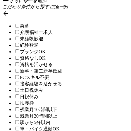
さらに条件を追加
こだわり条件から探す
(完全一致)

急募
介護福祉士求人
未経験歓迎
経験歓迎
ブランクOK
資格なしOK
資格を活かせる
新卒・第二新卒歓迎
PCスキル不要
接客経験を活かせる
土日祝休み
日祝休み
扶養枠
残業月10時間以下
残業月20時間以上
駅から5分以内
車・バイク通勤OK