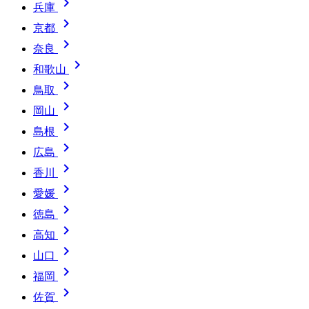

兵庫

京都

奈良

和歌山

鳥取

岡山

島根

広島

香川

愛媛

徳島

高知

山口

福岡

佐賀