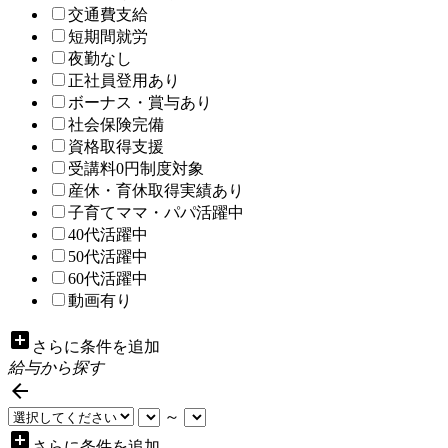
交通費支給
短期間就労
夜勤なし
正社員登用あり
ボーナス・賞与あり
社会保険完備
資格取得支援
受講料0円制度対象
産休・育休取得実績あり
子育てママ・パパ活躍中
40代活躍中
50代活躍中
60代活躍中
動画有り
add_box
さらに条件を追加
給与から探す

～
add_box
さらに条件を追加