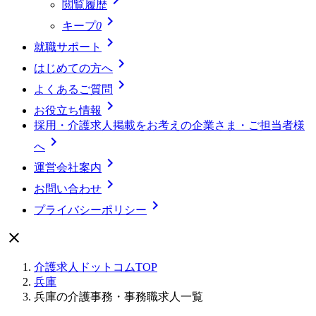
閲覧履歴

キープ
0

就職サポート

はじめての方へ

よくあるご質問

お役立ち情報
採用・介護求人掲載をお考えの企業さま・ご担当者様

へ

運営会社案内

お問い合わせ

プライバシーポリシー

介護求人ドットコムTOP
兵庫
兵庫の介護事務・事務職求人一覧