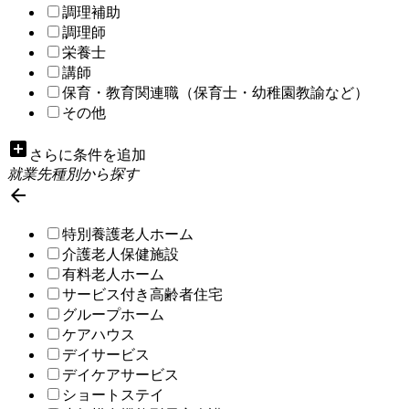
調理補助
調理師
栄養士
講師
保育・教育関連職（保育士・幼稚園教諭など）
その他
add_box
さらに条件を追加
就業先種別から探す

特別養護老人ホーム
介護老人保健施設
有料老人ホーム
サービス付き高齢者住宅
グループホーム
ケアハウス
デイサービス
デイケアサービス
ショートステイ