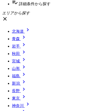
playlist_add_check
詳細条件
から探す
エリアから探す
close

北海道

青森

岩手

秋田

宮城

山形

福島

新潟

長野

東京

神奈川