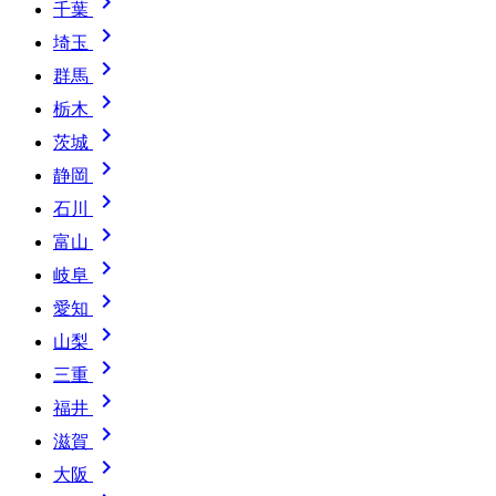

千葉

埼玉

群馬

栃木

茨城

静岡

石川

富山

岐阜

愛知

山梨

三重

福井

滋賀

大阪