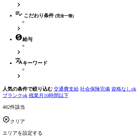


こだわり条件
(完全一致)


給与

translate
キーワード

人気の条件で絞り込む
交通費支給
社会保険完備
資格なしok
ブランクok
残業月10時間以下
482
件該当

クリア
エリアを
設定する