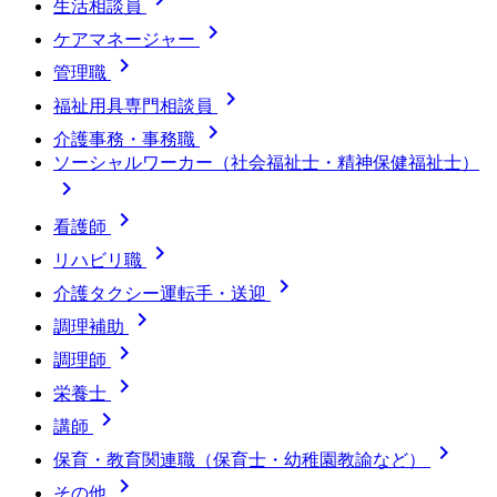
生活相談員

ケアマネージャー

管理職

福祉用具専門相談員

介護事務・事務職
ソーシャルワーカー（社会福祉士・精神保健福祉士）


看護師

リハビリ職

介護タクシー運転手・送迎

調理補助

調理師

栄養士

講師

保育・教育関連職（保育士・幼稚園教諭など）

その他