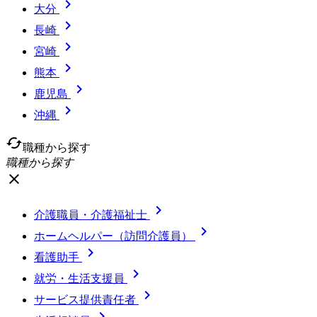

大分

長崎

宮崎

熊本

鹿児島

沖縄
cached
職種から探す
職種から探す
close

介護職員・介護福祉士

ホームヘルパー（訪問介護員）

看護助手

就労・生活支援員

サービス提供責任者
