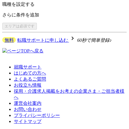
職種を
設定する
さらに
条件を追加
エリアは
必須です
navigate_next
無料
転職サポートに申し込む
60秒で簡単登録♪
就職サポート
はじめての方へ
よくあるご質問
お役立ち情報
採用・介護求人掲載をお考えの企業さま・ご担当者様
へ
運営会社案内
お問い合わせ
プライバシーポリシー
サイトマップ