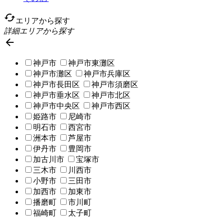
cached
エリアから探す
詳細エリアから探す

神戸市
神戸市東灘区
神戸市灘区
神戸市兵庫区
神戸市長田区
神戸市須磨区
神戸市垂水区
神戸市北区
神戸市中央区
神戸市西区
姫路市
尼崎市
明石市
西宮市
洲本市
芦屋市
伊丹市
豊岡市
加古川市
宝塚市
三木市
川西市
小野市
三田市
加西市
加東市
播磨町
市川町
福崎町
太子町