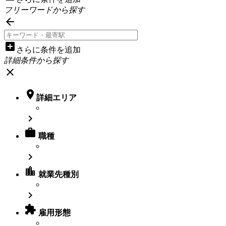
フリーワードから探す

add_box
さらに条件を追加
詳細条件から探す
close

詳細エリア


職種

location_city
就業先種別


雇用形態