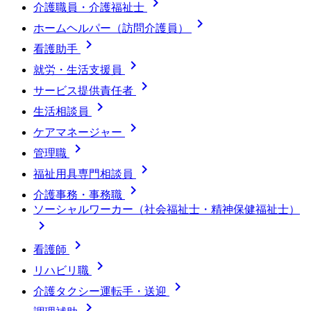

介護職員・介護福祉士

ホームヘルパー（訪問介護員）

看護助手

就労・生活支援員

サービス提供責任者

生活相談員

ケアマネージャー

管理職

福祉用具専門相談員

介護事務・事務職
ソーシャルワーカー（社会福祉士・精神保健福祉士）


看護師

リハビリ職

介護タクシー運転手・送迎
