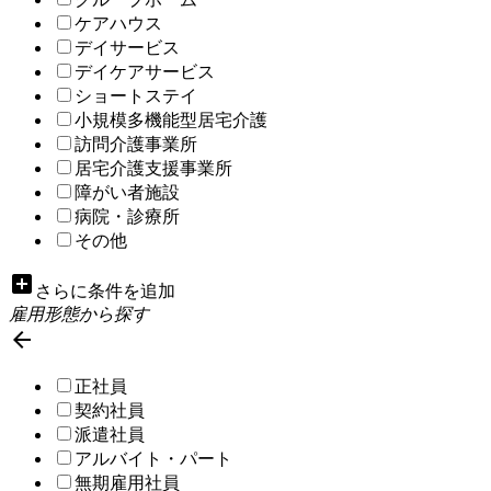
ケアハウス
デイサービス
デイケアサービス
ショートステイ
小規模多機能型居宅介護
訪問介護事業所
居宅介護支援事業所
障がい者施設
病院・診療所
その他
add_box
さらに条件を追加
雇用形態から探す

正社員
契約社員
派遣社員
アルバイト・パート
無期雇用社員