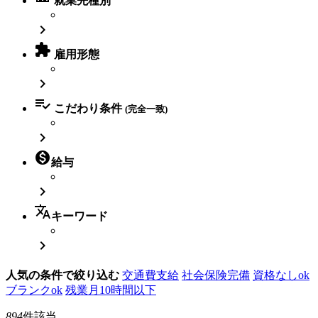
就業先種別


雇用形態


こだわり条件
(完全一致)


給与

translate
キーワード

人気の条件で絞り込む
交通費支給
社会保険完備
資格なしok
ブランクok
残業月10時間以下
894
件該当