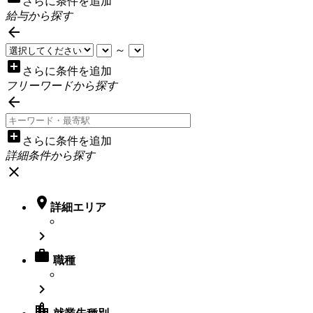
さらに条件を追加
給与から探す

～
add_box
さらに条件を追加
フリーワードから探す

add_box
さらに条件を追加
詳細条件から探す
close

詳細エリア


職種

location_city