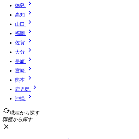

徳島

高知

山口

福岡

佐賀

大分

長崎

宮崎

熊本

鹿児島

沖縄
cached
職種から探す
職種から探す
close