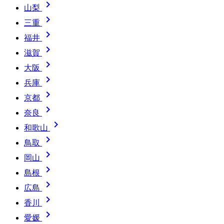

山梨

三重

福井

滋賀

大阪

兵庫

京都

奈良

和歌山

鳥取

岡山

島根

広島

香川

愛媛