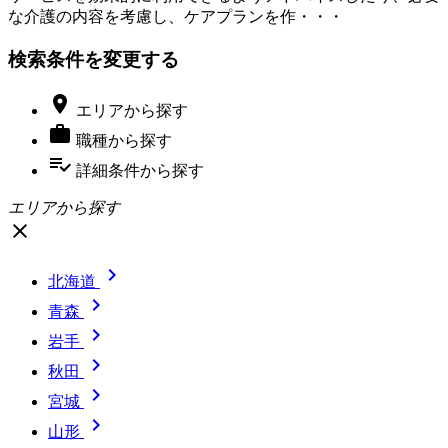
な介護の内容を考慮し、ケアプランを作・・・
検索条件を変更する

エリア
から探す

職種
から探す
playlist_add_check
詳細条件
から探す
エリアから探す
close

北海道

青森

岩手

秋田

宮城

山形