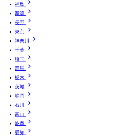

福島

新潟

長野

東京

神奈川

千葉

埼玉

群馬

栃木

茨城

静岡

石川

富山

岐阜

愛知