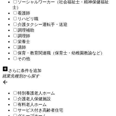
ソーシャルワーカー（社会福祉士・精神保健福祉
士）
看護師
リハビリ職
介護タクシー運転手・送迎
調理補助
調理師
栄養士
講師
保育・教育関連職（保育士・幼稚園教諭など）
その他
add_box
さらに条件を追加
就業先種別から探す

特別養護老人ホーム
介護老人保健施設
有料老人ホーム
サービス付き高齢者住宅
グループホーム