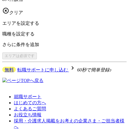

クリア
エリアを
設定する
職種を
設定する
さらに
条件を追加
エリアは
必須です
navigate_next
無料
転職サポートに申し込む
60秒で簡単登録♪
就職サポート
はじめての方へ
よくあるご質問
お役立ち情報
採用・介護求人掲載をお考えの企業さま・ご担当者様
へ