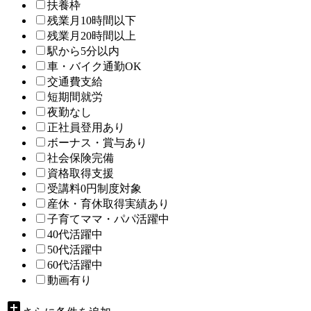
扶養枠
残業月10時間以下
残業月20時間以上
駅から5分以内
車・バイク通勤OK
交通費支給
短期間就労
夜勤なし
正社員登用あり
ボーナス・賞与あり
社会保険完備
資格取得支援
受講料0円制度対象
産休・育休取得実績あり
子育てママ・パパ活躍中
40代活躍中
50代活躍中
60代活躍中
動画有り
add_box