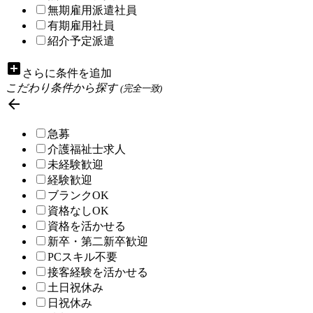
無期雇用派遣社員
有期雇用社員
紹介予定派遣
add_box
さらに条件を追加
こだわり条件から探す
(完全一致)

急募
介護福祉士求人
未経験歓迎
経験歓迎
ブランクOK
資格なしOK
資格を活かせる
新卒・第二新卒歓迎
PCスキル不要
接客経験を活かせる
土日祝休み
日祝休み