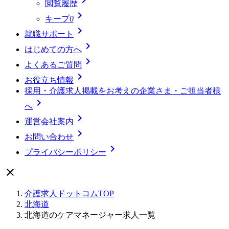
閲覧履歴

キープ
0

就職サポート

はじめての方へ

よくあるご質問

お役立ち情報
採用・介護求人掲載をお考えの企業さま・ご担当者様

へ

運営会社案内

お問い合わせ

プライバシーポリシー

介護求人ドットコムTOP
北海道
北海道のケアマネージャー求人一覧