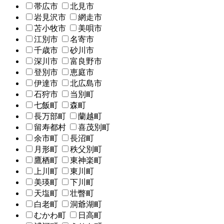
帯広市
北見市
岩見沢市
網走市
苫小牧市
美唄市
江別市
名寄市
千歳市
砂川市
深川市
富良野市
登別市
恵庭市
伊達市
北広島市
石狩市
当別町
七飯町
森町
長万部町
蘭越町
留寿都村
喜茂別町
余市町
長沼町
月形町
秩父別町
鷹栖町
東神楽町
上川町
東川町
美瑛町
下川町
天塩町
壮瞥町
白老町
洞爺湖町
むかわ町
日高町