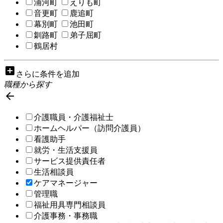
浦河町
えりも町
音更町
鹿追町
幕別町
池田町
釧路町
弟子屈町
鶴居村
add_box
さらに条件を追加
職種から探す

介護職員・介護福祉士
ホームヘルパー（訪問介護員）
看護助手
就労・生活支援員
サービス提供責任者
生活相談員
ケアマネージャー
管理職
福祉用具専門相談員
介護事務・事務職