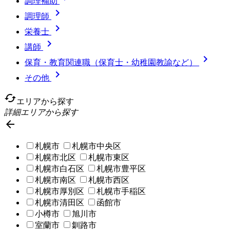
調理補助

調理師

栄養士

講師

保育・教育関連職（保育士・幼稚園教諭など）

その他
cached
エリアから探す
詳細エリアから探す

札幌市
札幌市中央区
札幌市北区
札幌市東区
札幌市白石区
札幌市豊平区
札幌市南区
札幌市西区
札幌市厚別区
札幌市手稲区
札幌市清田区
函館市
小樽市
旭川市
室蘭市
釧路市