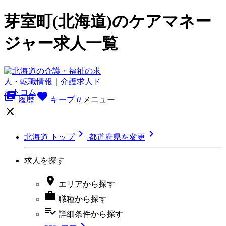
芽室町(北海道)のケアマネー
ジャー求人一覧
library_books
favorite
履歴
キープ
0
メニュー



北海道 トップ
都道府県を変更
求人を探す

エリア
から探す

職種
から探す
playlist_add_check
詳細条件
から探す
