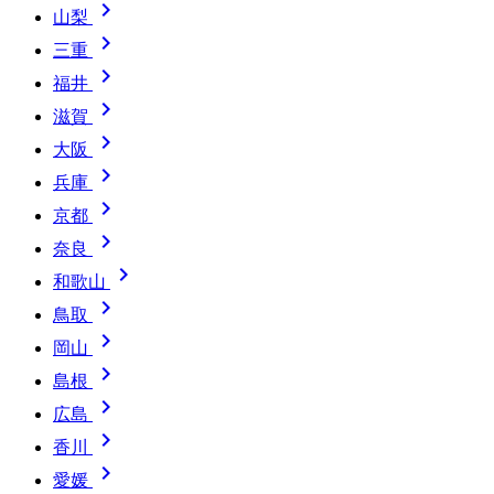

山梨

三重

福井

滋賀

大阪

兵庫

京都

奈良

和歌山

鳥取

岡山

島根

広島

香川

愛媛