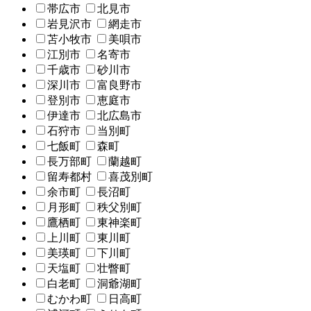
帯広市
北見市
岩見沢市
網走市
苫小牧市
美唄市
江別市
名寄市
千歳市
砂川市
深川市
富良野市
登別市
恵庭市
伊達市
北広島市
石狩市
当別町
七飯町
森町
長万部町
蘭越町
留寿都村
喜茂別町
余市町
長沼町
月形町
秩父別町
鷹栖町
東神楽町
上川町
東川町
美瑛町
下川町
天塩町
壮瞥町
白老町
洞爺湖町
むかわ町
日高町