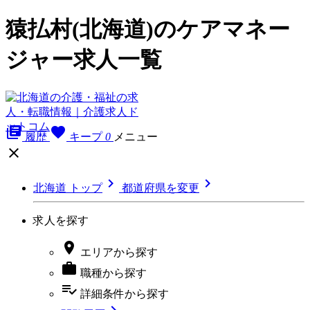
猿払村(北海道)のケアマネー
ジャー求人一覧
library_books
favorite
履歴
キープ
0
メニュー



北海道 トップ
都道府県を変更
求人を探す

エリア
から探す

職種
から探す
playlist_add_check
詳細条件
から探す
