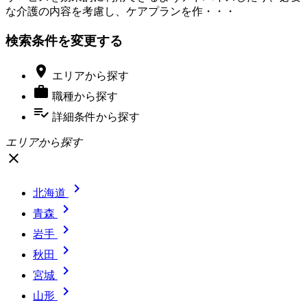
な介護の内容を考慮し、ケアプランを作・・・
検索条件を変更する

エリア
から探す

職種
から探す
playlist_add_check
詳細条件
から探す
エリアから探す
close

北海道

青森

岩手

秋田

宮城

山形