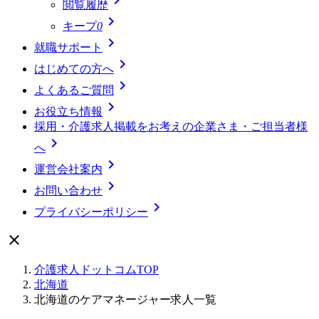
閲覧履歴

キープ
0

就職サポート

はじめての方へ

よくあるご質問

お役立ち情報
採用・介護求人掲載をお考えの企業さま・ご担当者様

へ

運営会社案内

お問い合わせ

プライバシーポリシー

介護求人ドットコムTOP
北海道
北海道のケアマネージャー求人一覧