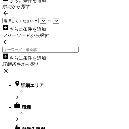
さらに条件を追加
給与から探す

～
add_box
さらに条件を追加
フリーワードから探す

add_box
さらに条件を追加
詳細条件から探す
close

詳細エリア


職種

location_city