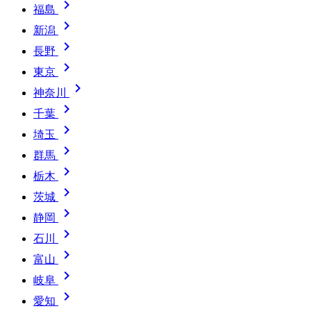

福島

新潟

長野

東京

神奈川

千葉

埼玉

群馬

栃木

茨城

静岡

石川

富山

岐阜

愛知