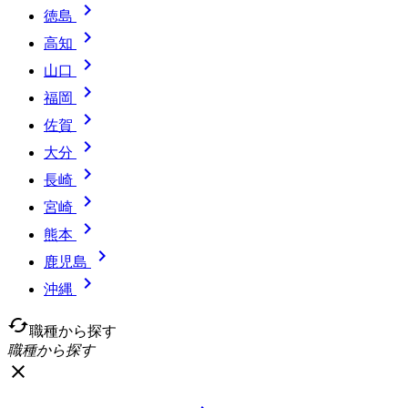

徳島

高知

山口

福岡

佐賀

大分

長崎

宮崎

熊本

鹿児島

沖縄
cached
職種から探す
職種から探す
close