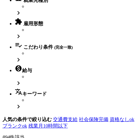
就業先種別


雇用形態


こだわり条件
(完全一致)


給与

translate
キーワード

人気の条件で絞り込む
交通費支給
社会保険完備
資格なしok
ブランクok
残業月10時間以下
894
件該当