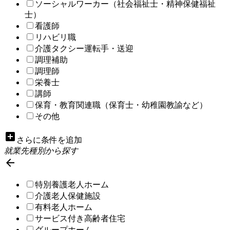
ソーシャルワーカー（社会福祉士・精神保健福祉
士）
看護師
リハビリ職
介護タクシー運転手・送迎
調理補助
調理師
栄養士
講師
保育・教育関連職（保育士・幼稚園教諭など）
その他
add_box
さらに条件を追加
就業先種別から探す

特別養護老人ホーム
介護老人保健施設
有料老人ホーム
サービス付き高齢者住宅
グループホーム