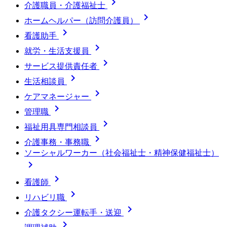

介護職員・介護福祉士

ホームヘルパー（訪問介護員）

看護助手

就労・生活支援員

サービス提供責任者

生活相談員

ケアマネージャー

管理職

福祉用具専門相談員

介護事務・事務職
ソーシャルワーカー（社会福祉士・精神保健福祉士）


看護師

リハビリ職

介護タクシー運転手・送迎
