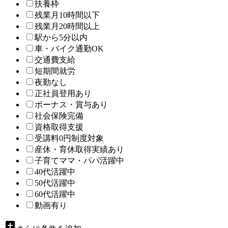
扶養枠
残業月10時間以下
残業月20時間以上
駅から5分以内
車・バイク通勤OK
交通費支給
短期間就労
夜勤なし
正社員登用あり
ボーナス・賞与あり
社会保険完備
資格取得支援
受講料0円制度対象
産休・育休取得実績あり
子育てママ・パパ活躍中
40代活躍中
50代活躍中
60代活躍中
動画有り
add_box