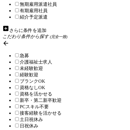
無期雇用派遣社員
有期雇用社員
紹介予定派遣
add_box
さらに条件を追加
こだわり条件から探す
(完全一致)

急募
介護福祉士求人
未経験歓迎
経験歓迎
ブランクOK
資格なしOK
資格を活かせる
新卒・第二新卒歓迎
PCスキル不要
接客経験を活かせる
土日祝休み
日祝休み