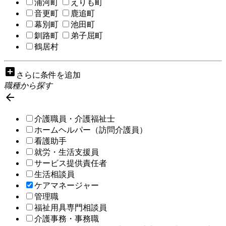
浦河町
えりも町
音更町
鹿追町
幕別町
池田町
釧路町
弟子屈町
鶴居村
add_box
さらに条件を追加
職種から探す

介護職員・介護福祉士
ホームヘルパー（訪問介護員）
看護助手
就労・生活支援員
サービス提供責任者
生活相談員
ケアマネージャー
管理職
福祉用具専門相談員
介護事務・事務職