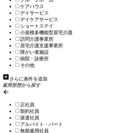
ケアハウス
デイサービス
デイケアサービス
ショートステイ
小規模多機能型居宅介護
訪問介護事業所
居宅介護支援事業所
障がい者施設
病院・診療所
その他
add_box
さらに条件を追加
雇用形態から探す

正社員
契約社員
派遣社員
アルバイト・パート
無期雇用社員