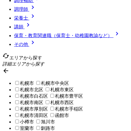
調理補助

調理師

栄養士

講師

保育・教育関連職（保育士・幼稚園教諭など）

その他
cached
エリアから探す
詳細エリアから探す

札幌市
札幌市中央区
札幌市北区
札幌市東区
札幌市白石区
札幌市豊平区
札幌市南区
札幌市西区
札幌市厚別区
札幌市手稲区
札幌市清田区
函館市
小樽市
旭川市
室蘭市
釧路市