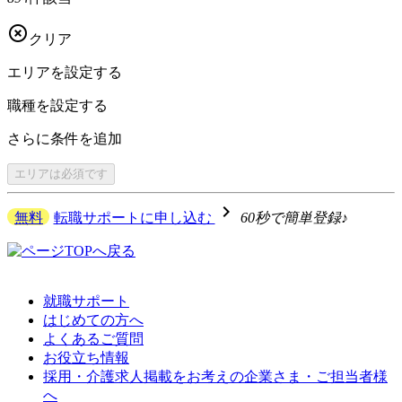

クリア
エリアを
設定する
職種を
設定する
さらに
条件を追加
エリアは
必須です
navigate_next
無料
転職サポートに申し込む
60秒で簡単登録♪
就職サポート
はじめての方へ
よくあるご質問
お役立ち情報
採用・介護求人掲載をお考えの企業さま・ご担当者様
へ