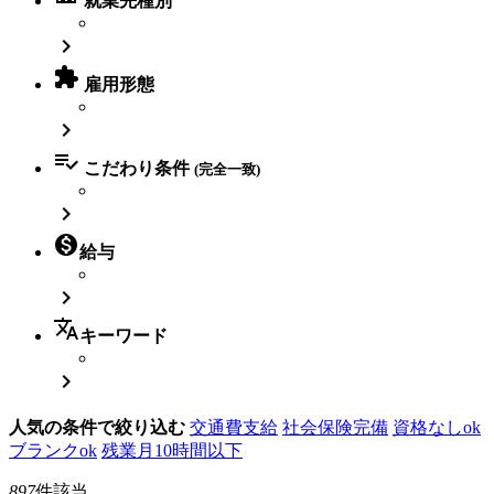
就業先種別


雇用形態


こだわり条件
(完全一致)


給与

translate
キーワード

人気の条件で絞り込む
交通費支給
社会保険完備
資格なしok
ブランクok
残業月10時間以下
897
件該当