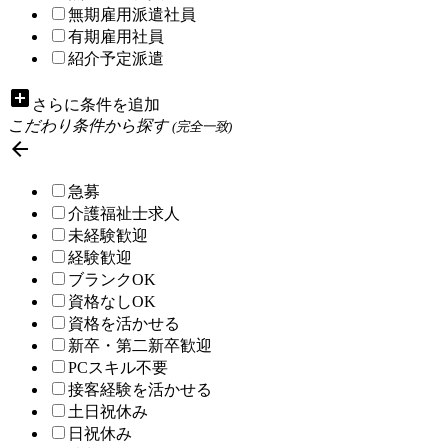
無期雇用派遣社員
有期雇用社員
紹介予定派遣
add_box
さらに条件を追加
こだわり条件から探す
(完全一致)

急募
介護福祉士求人
未経験歓迎
経験歓迎
ブランクOK
資格なしOK
資格を活かせる
新卒・第二新卒歓迎
PCスキル不要
接客経験を活かせる
土日祝休み
日祝休み