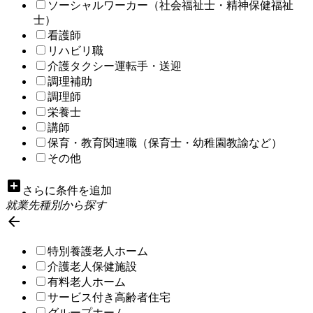
ソーシャルワーカー（社会福祉士・精神保健福祉
士）
看護師
リハビリ職
介護タクシー運転手・送迎
調理補助
調理師
栄養士
講師
保育・教育関連職（保育士・幼稚園教諭など）
その他
add_box
さらに条件を追加
就業先種別から探す

特別養護老人ホーム
介護老人保健施設
有料老人ホーム
サービス付き高齢者住宅
グループホーム