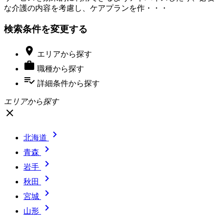
な介護の内容を考慮し、ケアプランを作・・・
検索条件を変更する

エリア
から探す

職種
から探す
playlist_add_check
詳細条件
から探す
エリアから探す
close

北海道

青森

岩手

秋田

宮城

山形