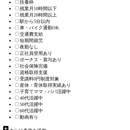
扶養枠
残業月10時間以下
残業月20時間以上
駅から5分以内
車・バイク通勤OK
交通費支給
短期間就労
夜勤なし
正社員登用あり
ボーナス・賞与あり
社会保険完備
資格取得支援
受講料0円制度対象
産休・育休取得実績あり
子育てママ・パパ活躍中
40代活躍中
50代活躍中
60代活躍中
動画有り
add_box