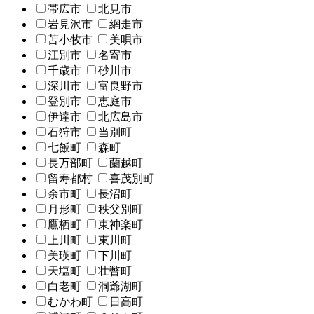
帯広市
北見市
岩見沢市
網走市
苫小牧市
美唄市
江別市
名寄市
千歳市
砂川市
深川市
富良野市
登別市
恵庭市
伊達市
北広島市
石狩市
当別町
七飯町
森町
長万部町
蘭越町
留寿都村
喜茂別町
余市町
長沼町
月形町
秩父別町
鷹栖町
東神楽町
上川町
東川町
美瑛町
下川町
天塩町
壮瞥町
白老町
洞爺湖町
むかわ町
日高町