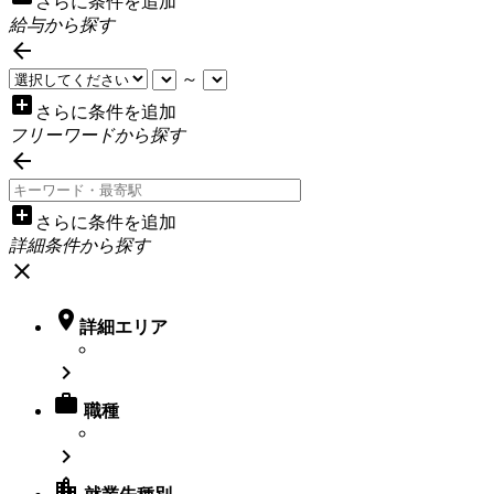
さらに条件を追加
給与から探す

～
add_box
さらに条件を追加
フリーワードから探す

add_box
さらに条件を追加
詳細条件から探す
close

詳細エリア


職種

location_city