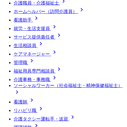

介護職員・介護福祉士

ホームヘルパー（訪問介護員）

看護助手

就労・生活支援員

サービス提供責任者

生活相談員

ケアマネージャー

管理職

福祉用具専門相談員

介護事務・事務職
ソーシャルワーカー（社会福祉士・精神保健福祉士）


看護師

リハビリ職

介護タクシー運転手・送迎
