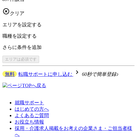

クリア
エリアを
設定する
職種を
設定する
さらに
条件を追加
エリアは
必須です
navigate_next
無料
転職サポートに申し込む
60秒で簡単登録♪
就職サポート
はじめての方へ
よくあるご質問
お役立ち情報
採用・介護求人掲載をお考えの企業さま・ご担当者様
へ