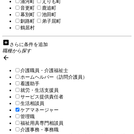
浦河町
えりも町
音更町
鹿追町
幕別町
池田町
釧路町
弟子屈町
鶴居村
add_box
さらに条件を追加
職種から探す

介護職員・介護福祉士
ホームヘルパー（訪問介護員）
看護助手
就労・生活支援員
サービス提供責任者
生活相談員
ケアマネージャー
管理職
福祉用具専門相談員
介護事務・事務職