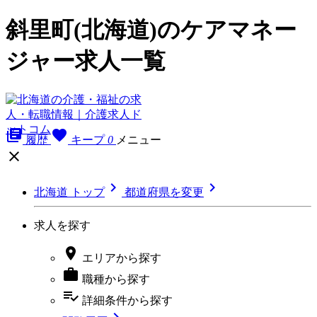
斜里町(北海道)のケアマネー
ジャー求人一覧
library_books
favorite
履歴
キープ
0
メニュー



北海道 トップ
都道府県を変更
求人を探す

エリア
から探す

職種
から探す
playlist_add_check
詳細条件
から探す
