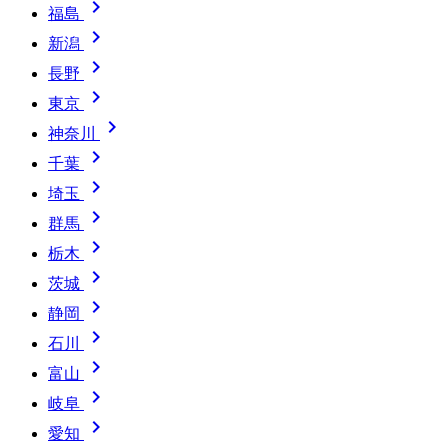

福島

新潟

長野

東京

神奈川

千葉

埼玉

群馬

栃木

茨城

静岡

石川

富山

岐阜

愛知