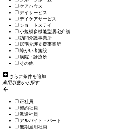
ケアハウス
デイサービス
デイケアサービス
ショートステイ
小規模多機能型居宅介護
訪問介護事業所
居宅介護支援事業所
障がい者施設
病院・診療所
その他
add_box
さらに条件を追加
雇用形態から探す

正社員
契約社員
派遣社員
アルバイト・パート
無期雇用社員