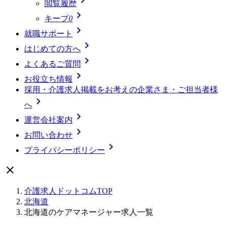
閲覧履歴

キープ
0

就職サポート

はじめての方へ

よくあるご質問

お役立ち情報
採用・介護求人掲載をお考えの企業さま・ご担当者様

へ

運営会社案内

お問い合わせ

プライバシーポリシー

介護求人ドットコムTOP
北海道
北海道のケアマネージャー求人一覧