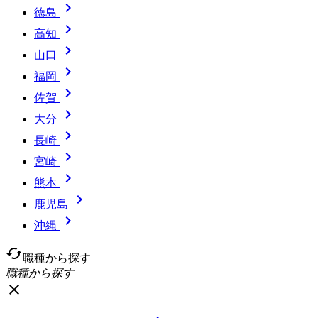

徳島

高知

山口

福岡

佐賀

大分

長崎

宮崎

熊本

鹿児島

沖縄
cached
職種から探す
職種から探す
close