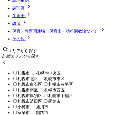
調理補助

調理師

栄養士

講師

保育・教育関連職（保育士・幼稚園教諭など）

その他
cached
エリアから探す
詳細エリアから探す

札幌市
札幌市中央区
札幌市北区
札幌市東区
札幌市白石区
札幌市豊平区
札幌市南区
札幌市西区
札幌市厚別区
札幌市手稲区
札幌市清田区
函館市
小樽市
旭川市
室蘭市
釧路市