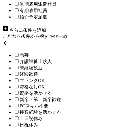
無期雇用派遣社員
有期雇用社員
紹介予定派遣
add_box
さらに条件を追加
こだわり条件から探す
(完全一致)

急募
介護福祉士求人
未経験歓迎
経験歓迎
ブランクOK
資格なしOK
資格を活かせる
新卒・第二新卒歓迎
PCスキル不要
接客経験を活かせる
土日祝休み
日祝休み