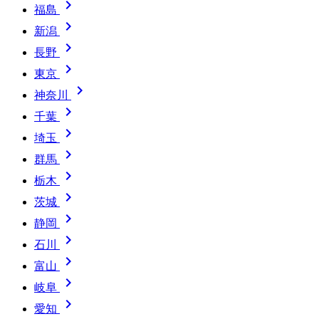

福島

新潟

長野

東京

神奈川

千葉

埼玉

群馬

栃木

茨城

静岡

石川

富山

岐阜

愛知