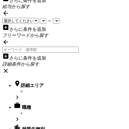
さらに条件を追加
給与から探す

～
add_box
さらに条件を追加
フリーワードから探す

add_box
さらに条件を追加
詳細条件から探す
close

詳細エリア


職種

location_city