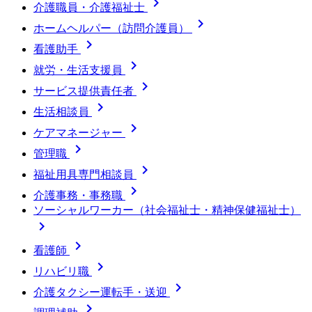

介護職員・介護福祉士

ホームヘルパー（訪問介護員）

看護助手

就労・生活支援員

サービス提供責任者

生活相談員

ケアマネージャー

管理職

福祉用具専門相談員

介護事務・事務職
ソーシャルワーカー（社会福祉士・精神保健福祉士）


看護師

リハビリ職

介護タクシー運転手・送迎
