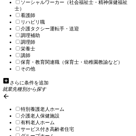
ソーシャルワーカー（社会福祉士・精神保健福祉
士）
看護師
リハビリ職
介護タクシー運転手・送迎
調理補助
調理師
栄養士
講師
保育・教育関連職（保育士・幼稚園教諭など）
その他
add_box
さらに条件を追加
就業先種別から探す

特別養護老人ホーム
介護老人保健施設
有料老人ホーム
サービス付き高齢者住宅
グループホーム