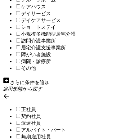
ケアハウス
デイサービス
デイケアサービス
ショートステイ
小規模多機能型居宅介護
訪問介護事業所
居宅介護支援事業所
障がい者施設
病院・診療所
その他
add_box
さらに条件を追加
雇用形態から探す

正社員
契約社員
派遣社員
アルバイト・パート
無期雇用社員