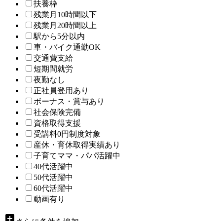
扶養枠
残業月10時間以下
残業月20時間以上
駅から5分以内
車・バイク通勤OK
交通費支給
短期間就労
夜勤なし
正社員登用あり
ボーナス・賞与あり
社会保険完備
資格取得支援
受講料0円制度対象
産休・育休取得実績あり
子育てママ・パパ活躍中
40代活躍中
50代活躍中
60代活躍中
動画有り
add_box