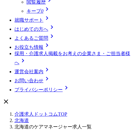
閲覧履歴

キープ
0

就職サポート

はじめての方へ

よくあるご質問

お役立ち情報
採用・介護求人掲載をお考えの企業さま・ご担当者様

へ

運営会社案内

お問い合わせ

プライバシーポリシー

介護求人ドットコムTOP
北海道
北海道のケアマネージャー求人一覧