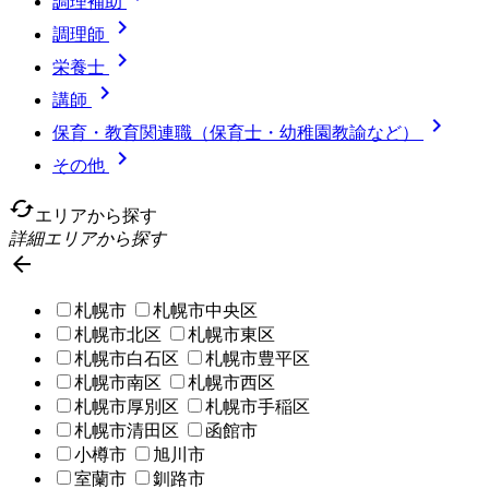
調理補助

調理師

栄養士

講師

保育・教育関連職（保育士・幼稚園教諭など）

その他
cached
エリアから探す
詳細エリアから探す

札幌市
札幌市中央区
札幌市北区
札幌市東区
札幌市白石区
札幌市豊平区
札幌市南区
札幌市西区
札幌市厚別区
札幌市手稲区
札幌市清田区
函館市
小樽市
旭川市
室蘭市
釧路市