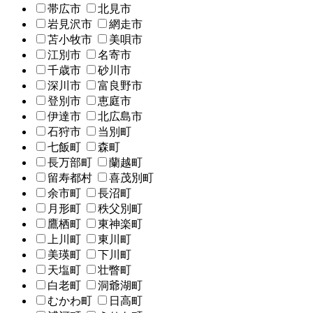
帯広市
北見市
岩見沢市
網走市
苫小牧市
美唄市
江別市
名寄市
千歳市
砂川市
深川市
富良野市
登別市
恵庭市
伊達市
北広島市
石狩市
当別町
七飯町
森町
長万部町
蘭越町
留寿都村
喜茂別町
余市町
長沼町
月形町
秩父別町
鷹栖町
東神楽町
上川町
東川町
美瑛町
下川町
天塩町
壮瞥町
白老町
洞爺湖町
むかわ町
日高町