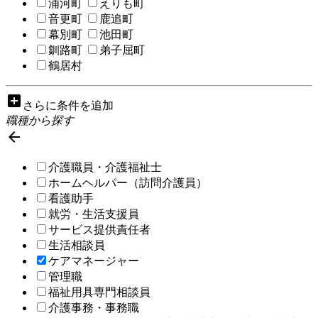
浦河町
えりも町
音更町
鹿追町
幕別町
池田町
釧路町
弟子屈町
鶴居村
add_box
さらに条件を追加
職種から探す

介護職員・介護福祉士
ホームヘルパー（訪問介護員）
看護助手
就労・生活支援員
サービス提供責任者
生活相談員
ケアマネージャー
管理職
福祉用具専門相談員
介護事務・事務職