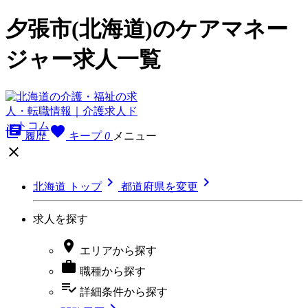
夕張市(北海道)のケアマネー
ジャー求人一覧
library_books
favorite
履歴
キープ
0
メニュー



北海道 トップ
都道府県を変更
求人を探す

エリア
から探す

職種
から探す
playlist_add_check
詳細条件
から探す
