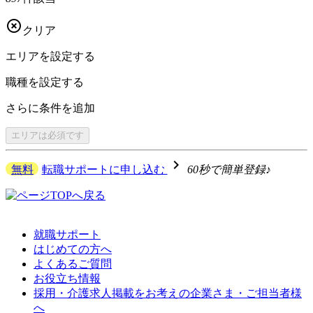

クリア
エリアを
設定する
職種を
設定する
さらに
条件を追加
エリアは
必須です
navigate_next
無料
転職サポートに申し込む
60秒で簡単登録♪
就職サポート
はじめての方へ
よくあるご質問
お役立ち情報
採用・介護求人掲載をお考えの企業さま・ご担当者様
へ