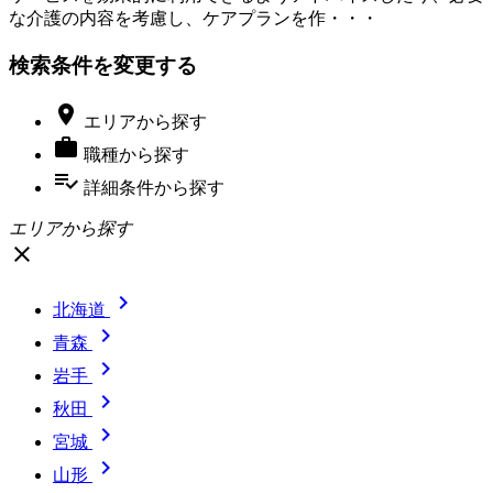
な介護の内容を考慮し、ケアプランを作・・・
検索条件を変更する

エリア
から探す

職種
から探す
playlist_add_check
詳細条件
から探す
エリアから探す
close

北海道

青森

岩手

秋田

宮城

山形