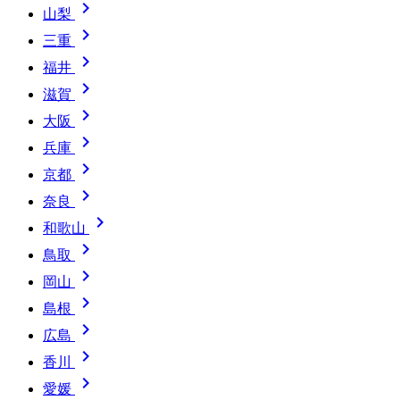

山梨

三重

福井

滋賀

大阪

兵庫

京都

奈良

和歌山

鳥取

岡山

島根

広島

香川

愛媛