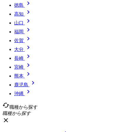

徳島

高知

山口

福岡

佐賀

大分

長崎

宮崎

熊本

鹿児島

沖縄
cached
職種から探す
職種から探す
close