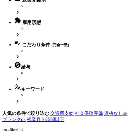
就業先種別


雇用形態


こだわり条件
(完全一致)


給与

translate
キーワード

人気の条件で絞り込む
交通費支給
社会保険完備
資格なしok
ブランクok
残業月10時間以下
897
件該当