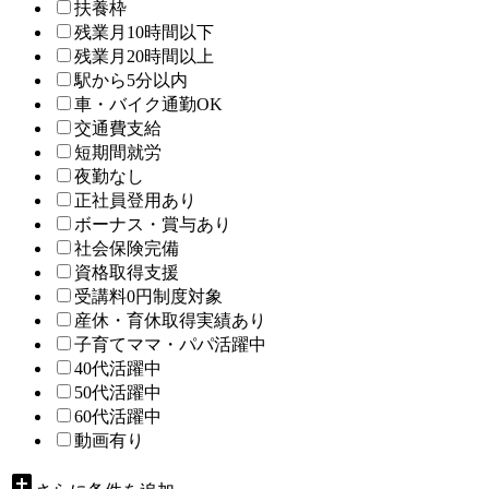
扶養枠
残業月10時間以下
残業月20時間以上
駅から5分以内
車・バイク通勤OK
交通費支給
短期間就労
夜勤なし
正社員登用あり
ボーナス・賞与あり
社会保険完備
資格取得支援
受講料0円制度対象
産休・育休取得実績あり
子育てママ・パパ活躍中
40代活躍中
50代活躍中
60代活躍中
動画有り
add_box