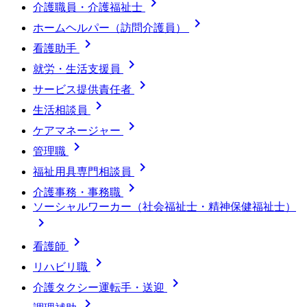

介護職員・介護福祉士

ホームヘルパー（訪問介護員）

看護助手

就労・生活支援員

サービス提供責任者

生活相談員

ケアマネージャー

管理職

福祉用具専門相談員

介護事務・事務職
ソーシャルワーカー（社会福祉士・精神保健福祉士）


看護師

リハビリ職

介護タクシー運転手・送迎
