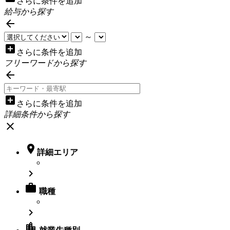
さらに条件を追加
給与から探す

～
add_box
さらに条件を追加
フリーワードから探す

add_box
さらに条件を追加
詳細条件から探す
close

詳細エリア


職種

location_city