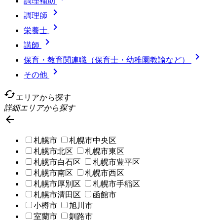
調理補助

調理師

栄養士

講師

保育・教育関連職（保育士・幼稚園教諭など）

その他
cached
エリアから探す
詳細エリアから探す

札幌市
札幌市中央区
札幌市北区
札幌市東区
札幌市白石区
札幌市豊平区
札幌市南区
札幌市西区
札幌市厚別区
札幌市手稲区
札幌市清田区
函館市
小樽市
旭川市
室蘭市
釧路市