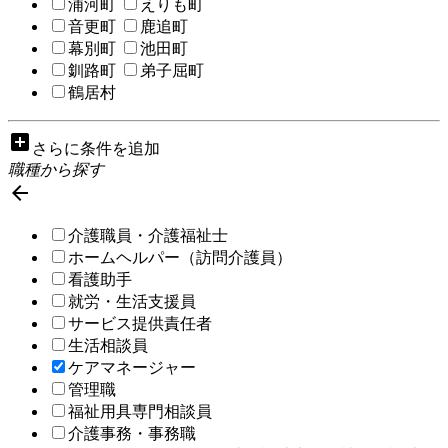
浦河町
えりも町
音更町
鹿追町
幕別町
池田町
釧路町
弟子屈町
鶴居村
add_box
さらに条件を追加
職種から探す

介護職員・介護福祉士
ホームヘルパー（訪問介護員）
看護助手
就労・生活支援員
サービス提供責任者
生活相談員
ケアマネージャー
管理職
福祉用具専門相談員
介護事務・事務職