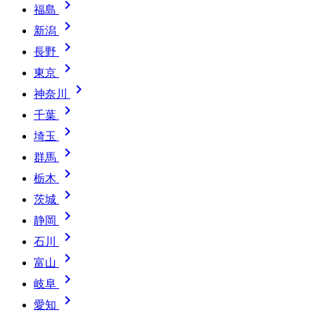

福島

新潟

長野

東京

神奈川

千葉

埼玉

群馬

栃木

茨城

静岡

石川

富山

岐阜

愛知