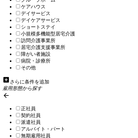
ケアハウス
デイサービス
デイケアサービス
ショートステイ
小規模多機能型居宅介護
訪問介護事業所
居宅介護支援事業所
障がい者施設
病院・診療所
その他
add_box
さらに条件を追加
雇用形態から探す

正社員
契約社員
派遣社員
アルバイト・パート
無期雇用社員