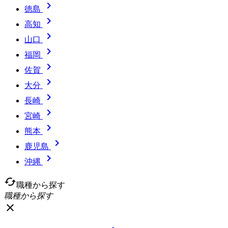

徳島

高知

山口

福岡

佐賀

大分

長崎

宮崎

熊本

鹿児島

沖縄
cached
職種から探す
職種から探す
close