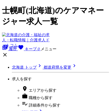
士幌町(北海道)のケアマネー
ジャー求人一覧
library_books
favorite
履歴
キープ
0
メニュー



北海道 トップ
都道府県を変更
求人を探す

エリア
から探す

職種
から探す
playlist_add_check
詳細条件
から探す
