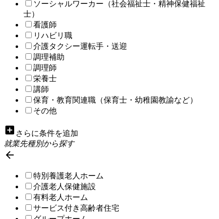
ソーシャルワーカー（社会福祉士・精神保健福祉
士）
看護師
リハビリ職
介護タクシー運転手・送迎
調理補助
調理師
栄養士
講師
保育・教育関連職（保育士・幼稚園教諭など）
その他
add_box
さらに条件を追加
就業先種別から探す

特別養護老人ホーム
介護老人保健施設
有料老人ホーム
サービス付き高齢者住宅
グループホーム