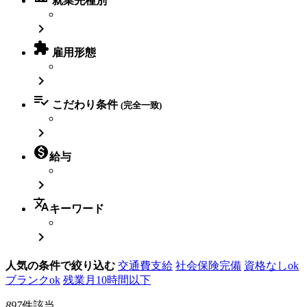
就業先種別


雇用形態


こだわり条件
(完全一致)


給与

translate
キーワード

人気の条件で絞り込む
交通費支給
社会保険完備
資格なしok
ブランクok
残業月10時間以下
897
件該当