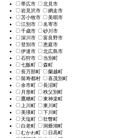
帯広市
北見市
岩見沢市
網走市
苫小牧市
美唄市
江別市
名寄市
千歳市
砂川市
深川市
富良野市
登別市
恵庭市
伊達市
北広島市
石狩市
当別町
七飯町
森町
長万部町
蘭越町
留寿都村
喜茂別町
余市町
長沼町
月形町
秩父別町
鷹栖町
東神楽町
上川町
東川町
美瑛町
下川町
天塩町
壮瞥町
白老町
洞爺湖町
むかわ町
日高町