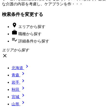
な介護の内容を考慮し、ケアプランを作・・・
検索条件を変更する

エリア
から探す

職種
から探す
playlist_add_check
詳細条件
から探す
エリアから探す
close

北海道

青森

岩手

秋田

宮城

山形