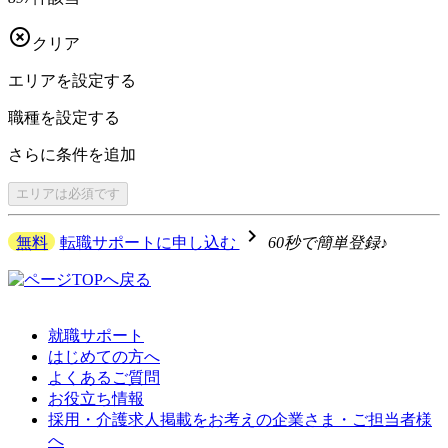

クリア
エリアを
設定する
職種を
設定する
さらに
条件を追加
エリアは
必須です
navigate_next
無料
転職サポートに申し込む
60秒で簡単登録♪
就職サポート
はじめての方へ
よくあるご質問
お役立ち情報
採用・介護求人掲載をお考えの企業さま・ご担当者様
へ