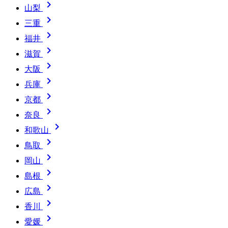

山梨

三重

福井

滋賀

大阪

兵庫

京都

奈良

和歌山

鳥取

岡山

島根

広島

香川

愛媛