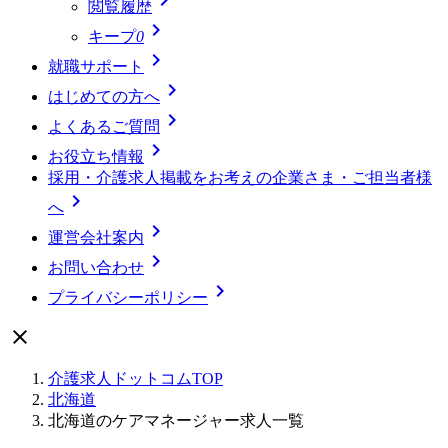
閲覧履歴

キープ
0

就職サポート

はじめての方へ

よくあるご質問

お役立ち情報
採用・介護求人掲載をお考えの企業さま・ご担当者様

へ

運営会社案内

お問い合わせ

プライバシーポリシー

介護求人ドットコムTOP
北海道
北海道のケアマネージャー求人一覧