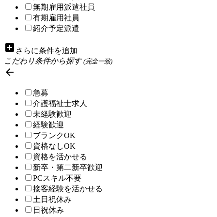
無期雇用派遣社員
有期雇用社員
紹介予定派遣
add_box
さらに条件を追加
こだわり条件から探す
(完全一致)

急募
介護福祉士求人
未経験歓迎
経験歓迎
ブランクOK
資格なしOK
資格を活かせる
新卒・第二新卒歓迎
PCスキル不要
接客経験を活かせる
土日祝休み
日祝休み