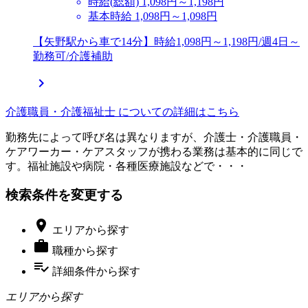
時給(総額)
1,098円～1,198円
基本時給 1,098円～1,098円
【矢野駅から車で14分】時給1,098円～1,198円/週4日～
勤務可/介護補助

介護職員・介護福祉士 についての詳細はこちら
勤務先によって呼び名は異なりますが、介護士・介護職員・
ケアワーカー・ケアスタッフが携わる業務は基本的に同じで
す。福祉施設や病院・各種医療施設などで・・・
検索条件を変更する

エリア
から探す

職種
から探す
playlist_add_check
詳細条件
から探す
エリアから探す