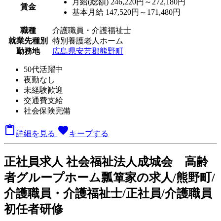
月給(総額)
246,220円～272,180円
賃金
基本月給 147,520円～171,480円
職種
介護職員・介護福祉士
就業先種別
特別養護老人ホーム
勤務地
広島県安芸郡熊野町
50代活躍中
夜勤なし
未経験歓迎
交通費支給
社会保険完備

favorite
詳細を見る
キープする
正
社員求人
社会福祉法人成城会 高齢
者グループホーム瓢箪家の求人/熊野町/
介護職員・介護福祉士/正社員/介護職員
初任者研修