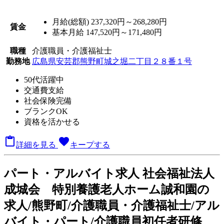
月給(総額)
237,320円～268,280円
賃金
基本月給 147,520円～171,480円
職種
介護職員・介護福祉士
勤務地
広島県安芸郡熊野町城之堀二丁目２８番１号
50代活躍中
交通費支給
社会保険完備
ブランクOK
資格を活かせる

favorite
詳細を見る
キープする
パート
・アルバイト求人
社会福祉法人
成城会 特別養護老人ホーム誠和園の
求人/熊野町/介護職員・介護福祉士/アル
バイト・パート/介護職員初任者研修