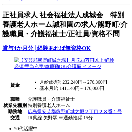
正
社員求人
社会福祉法人成城会 特別
養護老人ホーム誠和園の求人/熊野町/介
護職員・介護福祉士/正社員/資格不問
賞与4か月分│経験あれば無資格OK
月給(総額)
232,240円～276,360円
賃金
基本月給 141,140円～176,060円
職種
介護職員・介護福祉士
就業先種別
特別養護老人ホーム
勤務地
広島県安芸郡熊野町城之堀２丁目２８番１号
交通
JR呉線 矢野駅 車通勤推奨 15分
50代活躍中