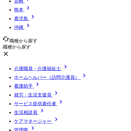
宮崎

熊本

鹿児島

沖縄
cached
職種から探す
職種から探す
close

介護職員・介護福祉士

ホームヘルパー（訪問介護員）

看護助手

就労・生活支援員

サービス提供責任者

生活相談員

ケアマネージャー

管理職