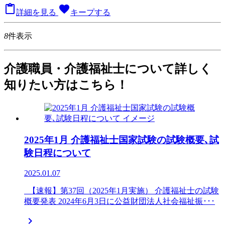

favorite
詳細を見る
キープする
8
件表示
介護職員・介護福祉士について詳しく
知りたい方はこちら！
2025年1月 介護福祉士国家試験の試験概要､試
験日程について
2025.01.07
【速報】第37回（2025年1月実施） 介護福祉士の試験
概要発表 2024年6月3日に公益財団法人社会福祉振･･･
