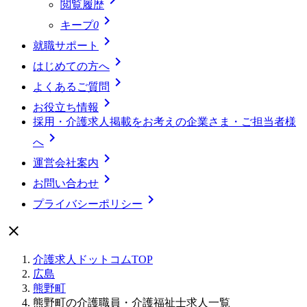
閲覧履歴

キープ
0

就職サポート

はじめての方へ

よくあるご質問

お役立ち情報
採用・介護求人掲載をお考えの企業さま・ご担当者様

へ

運営会社案内

お問い合わせ

プライバシーポリシー

介護求人ドットコムTOP
広島
熊野町
熊野町の介護職員・介護福祉士求人一覧