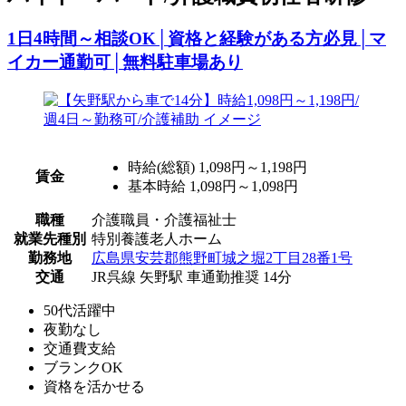
1日4時間～相談OK│資格と経験がある方必見│マ
イカー通勤可│無料駐車場あり
時給(総額)
1,098円～1,198円
賃金
基本時給 1,098円～1,098円
職種
介護職員・介護福祉士
就業先種別
特別養護老人ホーム
勤務地
広島県安芸郡熊野町城之堀2丁目28番1号
交通
JR呉線 矢野駅 車通勤推奨 14分
50代活躍中
夜勤なし
交通費支給
ブランクOK
資格を活かせる