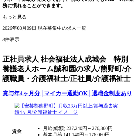
務に慣れることができます。
もっと見る
2026年08月09日
現在募集中の求人一覧
8
件表示
正
社員求人
社会福祉法人成城会 特別
養護老人ホーム誠和園の求人/熊野町/介
護職員・介護福祉士/正社員/介護福祉士
賞与年4ヶ月分│マイカー通勤OK│退職金制度あり
月給(総額)
237,240円～276,360円
賃金
基本月給 141,140円～176,060円