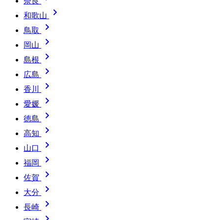
奈良

和歌山

鳥取

岡山

島根

広島

香川

愛媛

徳島

高知

山口

福岡

佐賀

大分

長崎
