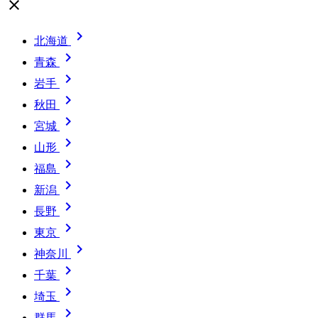
close

北海道

青森

岩手

秋田

宮城

山形

福島

新潟

長野

東京

神奈川

千葉

埼玉

群馬