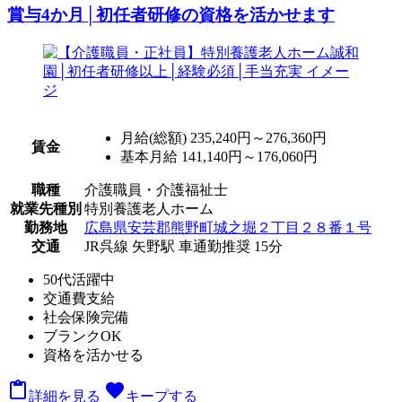
賞与4か月│初任者研修の資格を活かせます
月給(総額)
235,240円～276,360円
賃金
基本月給 141,140円～176,060円
職種
介護職員・介護福祉士
就業先種別
特別養護老人ホーム
勤務地
広島県安芸郡熊野町城之堀２丁目２８番１号
交通
JR呉線 矢野駅 車通勤推奨 15分
50代活躍中
交通費支給
社会保険完備
ブランクOK
資格を活かせる

favorite
詳細を見る
キープする