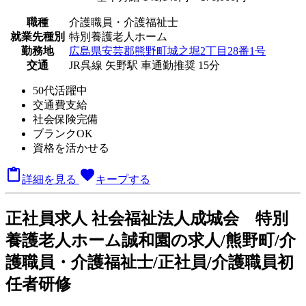
職種
介護職員・介護福祉士
就業先種別
特別養護老人ホーム
勤務地
広島県安芸郡熊野町城之堀2丁目28番1号
交通
JR呉線 矢野駅 車通勤推奨 15分
50代活躍中
交通費支給
社会保険完備
ブランクOK
資格を活かせる

favorite
詳細を見る
キープする
正
社員求人
社会福祉法人成城会 特別
養護老人ホーム誠和園の求人/熊野町/介
護職員・介護福祉士/正社員/介護職員初
任者研修