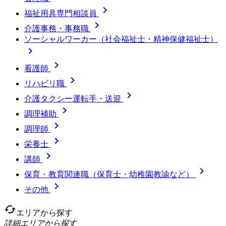

福祉用具専門相談員

介護事務・事務職
ソーシャルワーカー（社会福祉士・精神保健福祉士）


看護師

リハビリ職

介護タクシー運転手・送迎

調理補助

調理師

栄養士

講師

保育・教育関連職（保育士・幼稚園教諭など）

その他
cached
エリアから探す
詳細エリアから探す