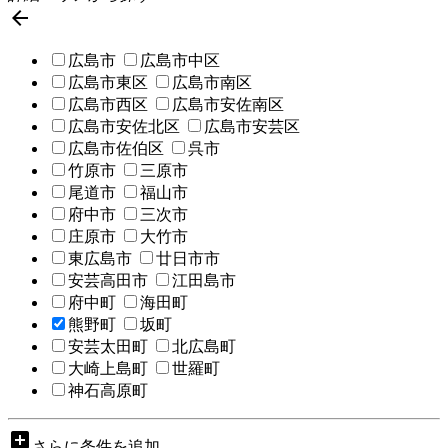

広島市
広島市中区
広島市東区
広島市南区
広島市西区
広島市安佐南区
広島市安佐北区
広島市安芸区
広島市佐伯区
呉市
竹原市
三原市
尾道市
福山市
府中市
三次市
庄原市
大竹市
東広島市
廿日市市
安芸高田市
江田島市
府中町
海田町
熊野町
坂町
安芸太田町
北広島町
大崎上島町
世羅町
神石高原町
add_box
さらに条件を追加