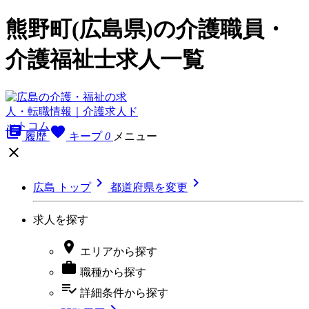
熊野町(広島県)の介護職員・
介護福祉士求人一覧
library_books
favorite
履歴
キープ
0
メニュー



広島 トップ
都道府県を変更
求人を探す

エリア
から探す

職種
から探す
playlist_add_check
詳細条件
から探す
