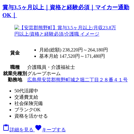
賞与3.5ヶ月以上｜資格と経験必須｜マイカー通勤
OK｜
月給(総額)
238,220円～264,180円
賃金
基本月給 147,520円～171,480円
職種
介護職員・介護福祉士
就業先種別
グループホーム
勤務地
広島県安芸郡熊野町城之堀二丁目２８番４１号
50代活躍中
交通費支給
社会保険完備
ブランクOK
資格を活かせる

favorite
詳細を見る
キープする