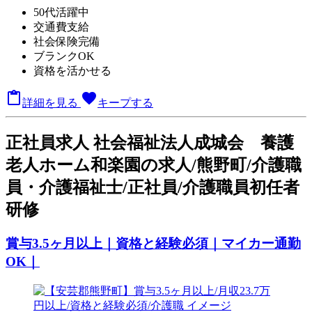
50代活躍中
交通費支給
社会保険完備
ブランクOK
資格を活かせる

favorite
詳細を見る
キープする
正
社員求人
社会福祉法人成城会 養護
老人ホーム和楽園の求人/熊野町/介護職
員・介護福祉士/正社員/介護職員初任者
研修
賞与3.5ヶ月以上｜資格と経験必須｜マイカー通勤
OK｜