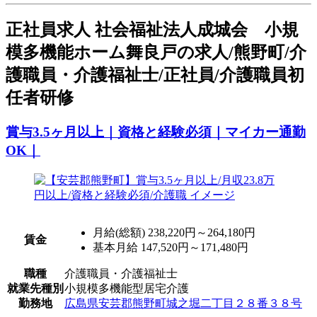
正
社員求人
社会福祉法人成城会 小規
模多機能ホーム舞良戸の求人/熊野町/介
護職員・介護福祉士/正社員/介護職員初
任者研修
賞与3.5ヶ月以上｜資格と経験必須｜マイカー通勤
OK｜
月給(総額)
238,220円～264,180円
賃金
基本月給 147,520円～171,480円
職種
介護職員・介護福祉士
就業先種別
小規模多機能型居宅介護
勤務地
広島県安芸郡熊野町城之堀二丁目２８番３８号