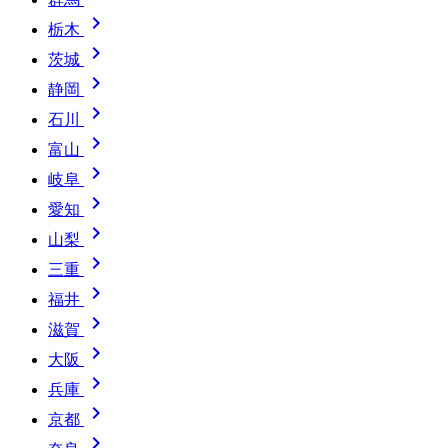

栃木

茨城

静岡

石川

富山

岐阜

愛知

山梨

三重

福井

滋賀

大阪

兵庫

京都
