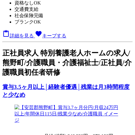
資格なしOK
交通費支給
社会保険完備
ブランクOK

favorite
詳細を見る
キープする
正
社員求人
特別養護老人ホームの求人/
熊野町/介護職員・介護福祉士/正社員/介
護職員初任者研修
賞与3.5ヶ月以上│経験者優遇│残業は月3時間程度
と少なめ