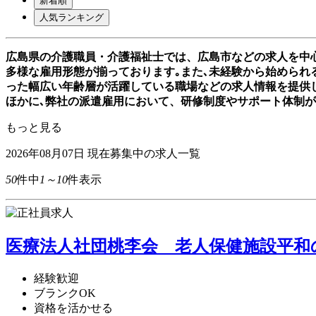
新着順
人気ランキング
広島県の介護職員・介護福祉士では、広島市などの求人を中
多様な雇用形態が揃っております｡また､未経験から始められる
った幅広い年齢層が活躍している職場などの求人情報を提供
ほかに､弊社の派遣雇用において、研修制度やサポート体制
もっと見る
2026年08月07日
現在募集中の求人一覧
50
件中
1～10
件表示
医療法人社団桃李会 老人保健施設平和の
経験歓迎
ブランクOK
資格を活かせる