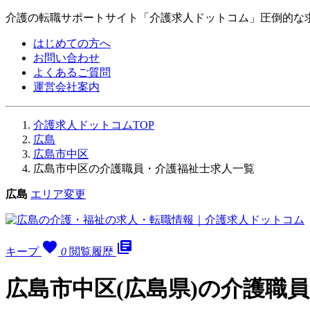
介護の転職サポートサイト「介護求人ドットコム」圧倒的な
はじめての方へ
お問い合わせ
よくあるご質問
運営会社案内
介護求人ドットコムTOP
広島
広島市中区
広島市中区の介護職員・介護福祉士求人一覧
広島
エリア変更
favorite
library_books
キープ
0
閲覧履歴
広島市中区(広島県)の介護職