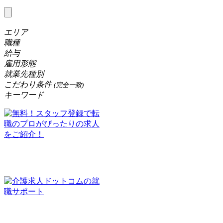
エリア
職種
給与
雇用形態
就業先種別
こだわり条件
(完全一致)
キーワード