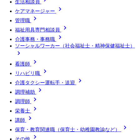
生活相談員

ケアマネージャー

管理職

福祉用具専門相談員

介護事務・事務職
ソーシャルワーカー（社会福祉士・精神保健福祉士）


看護師

リハビリ職

介護タクシー運転手・送迎

調理補助

調理師

栄養士

講師

保育・教育関連職（保育士・幼稚園教諭など）

その他