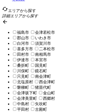
cached
エリアから探す
詳細エリアから探す

福島市
会津若松市
郡山市
いわき市
白河市
須賀川市
喜多方市
二本松市
田村市
南相馬市
伊達市
本宮市
桑折町
国見町
川俣町
鏡石町
只見町
南会津町
北塩原村
西会津町
磐梯町
猪苗代町
会津坂下町
金山町
会津美里町
西郷村
中島村
矢吹町
平田村
古殿町