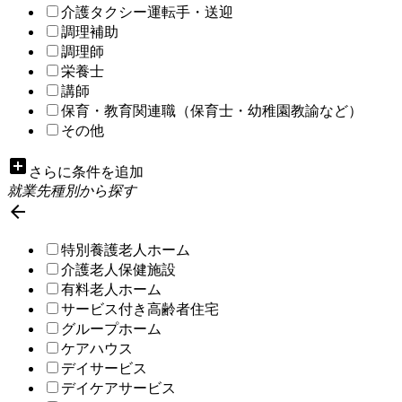
介護タクシー運転手・送迎
調理補助
調理師
栄養士
講師
保育・教育関連職（保育士・幼稚園教諭など）
その他
add_box
さらに条件を追加
就業先種別から探す

特別養護老人ホーム
介護老人保健施設
有料老人ホーム
サービス付き高齢者住宅
グループホーム
ケアハウス
デイサービス
デイケアサービス