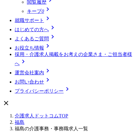
閲覧履歴

キープ
0

就職サポート

はじめての方へ

よくあるご質問

お役立ち情報
採用・介護求人掲載をお考えの企業さま・ご担当者様

へ

運営会社案内

お問い合わせ

プライバシーポリシー

介護求人ドットコムTOP
福島
福島の介護事務・事務職求人一覧