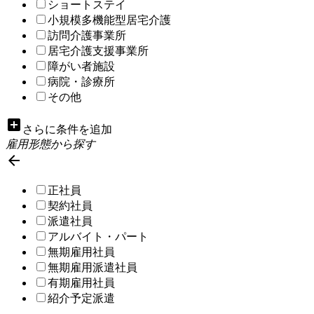
ショートステイ
小規模多機能型居宅介護
訪問介護事業所
居宅介護支援事業所
障がい者施設
病院・診療所
その他
add_box
さらに条件を追加
雇用形態から探す

正社員
契約社員
派遣社員
アルバイト・パート
無期雇用社員
無期雇用派遣社員
有期雇用社員
紹介予定派遣