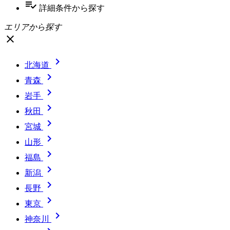
playlist_add_check
詳細条件
から探す
エリアから探す
close

北海道

青森

岩手

秋田

宮城

山形

福島

新潟

長野

東京

神奈川