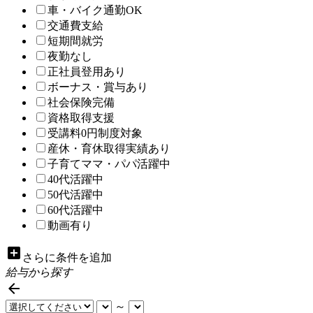
車・バイク通勤OK
交通費支給
短期間就労
夜勤なし
正社員登用あり
ボーナス・賞与あり
社会保険完備
資格取得支援
受講料0円制度対象
産休・育休取得実績あり
子育てママ・パパ活躍中
40代活躍中
50代活躍中
60代活躍中
動画有り
add_box
さらに条件を追加
給与から探す

～