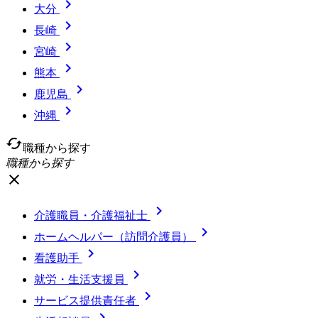

大分

長崎

宮崎

熊本

鹿児島

沖縄
cached
職種から探す
職種から探す
close

介護職員・介護福祉士

ホームヘルパー（訪問介護員）

看護助手

就労・生活支援員

サービス提供責任者
