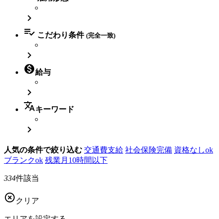


こだわり条件
(完全一致)


給与

translate
キーワード

人気の条件で絞り込む
交通費支給
社会保険完備
資格なしok
ブランクok
残業月10時間以下
334
件該当

クリア
エリアを
設定する