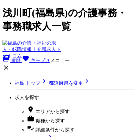
浅川町(福島県)の介護事務・
事務職求人一覧
library_books
favorite
履歴
キープ
0
メニュー



福島 トップ
都道府県を変更
求人を探す

エリア
から探す

職種
から探す
playlist_add_check
詳細条件
から探す
