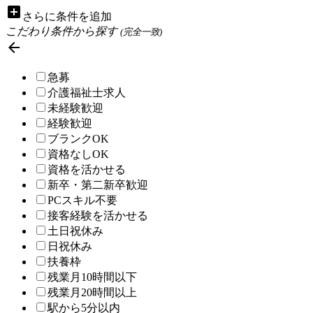
add_box
さらに条件を追加
こだわり条件から探す
(完全一致)

急募
介護福祉士求人
未経験歓迎
経験歓迎
ブランクOK
資格なしOK
資格を活かせる
新卒・第二新卒歓迎
PCスキル不要
接客経験を活かせる
土日祝休み
日祝休み
扶養枠
残業月10時間以下
残業月20時間以上
駅から5分以内