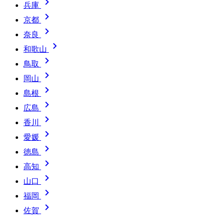

兵庫

京都

奈良

和歌山

鳥取

岡山

島根

広島

香川

愛媛

徳島

高知

山口

福岡

佐賀