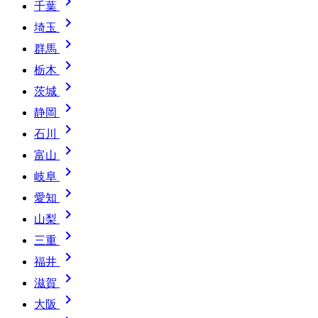

千葉

埼玉

群馬

栃木

茨城

静岡

石川

富山

岐阜

愛知

山梨

三重

福井

滋賀

大阪