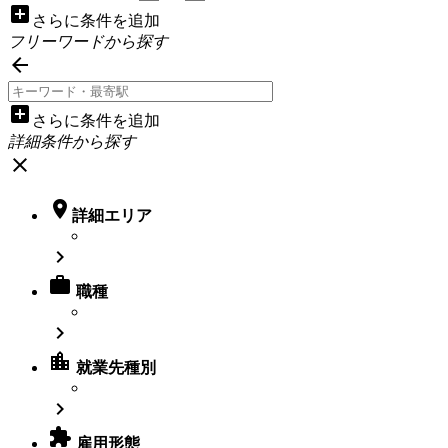
add_box
さらに条件を追加
フリーワードから探す

add_box
さらに条件を追加
詳細条件から探す
close

詳細エリア


職種

location_city
就業先種別


雇用形態