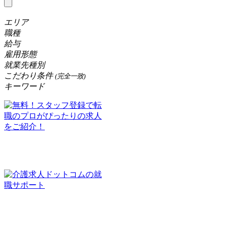
エリア
職種
給与
雇用形態
就業先種別
こだわり条件
(完全一致)
キーワード