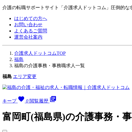
介護の転職サポートサイト「介護求人ドットコム」圧倒的な
はじめての方へ
お問い合わせ
よくあるご質問
運営会社案内
介護求人ドットコムTOP
福島
福島の介護事務・事務職求人一覧
福島
エリア変更
favorite
library_books
キープ
0
閲覧履歴
富岡町(福島県)の介護事務・