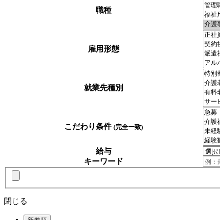
職種
雇用形態
就業先種別
こだわり条件
(完全一致)
給与
キーワード
閉じる