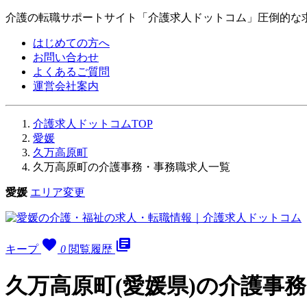
介護の転職サポートサイト「介護求人ドットコム」圧倒的な
はじめての方へ
お問い合わせ
よくあるご質問
運営会社案内
介護求人ドットコムTOP
愛媛
久万高原町
久万高原町の介護事務・事務職求人一覧
愛媛
エリア変更
favorite
library_books
キープ
0
閲覧履歴
久万高原町(愛媛県)の介護事