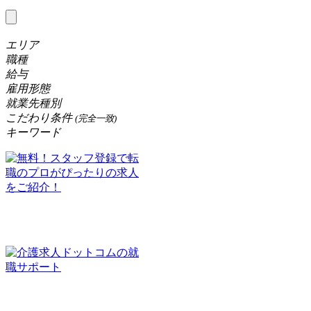
エリア
職種
給与
雇用形態
就業先種別
こだわり条件
(完全一致)
キーワード