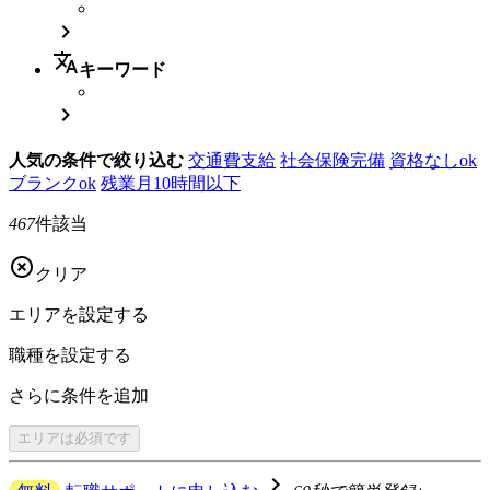

translate
キーワード

人気の条件で絞り込む
交通費支給
社会保険完備
資格なしok
ブランクok
残業月10時間以下
467
件該当

クリア
エリアを
設定する
職種を
設定する
さらに
条件を追加
エリアは
必須です
navigate_next