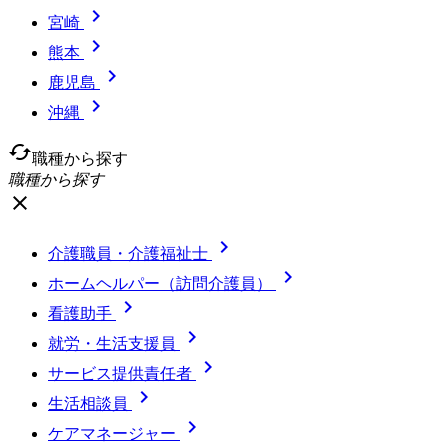

宮崎

熊本

鹿児島

沖縄
cached
職種から探す
職種から探す
close

介護職員・介護福祉士

ホームヘルパー（訪問介護員）

看護助手

就労・生活支援員

サービス提供責任者

生活相談員

ケアマネージャー