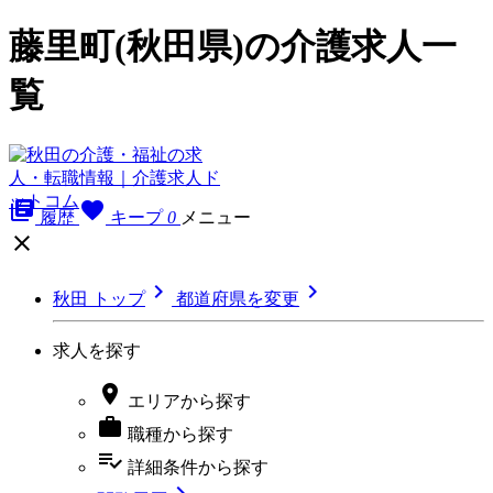
藤里町(秋田県)の介護求人一
覧
library_books
favorite
履歴
キープ
0
メニュー



秋田 トップ
都道府県を変更
求人を探す

エリア
から探す

職種
から探す
playlist_add_check
詳細条件
から探す
