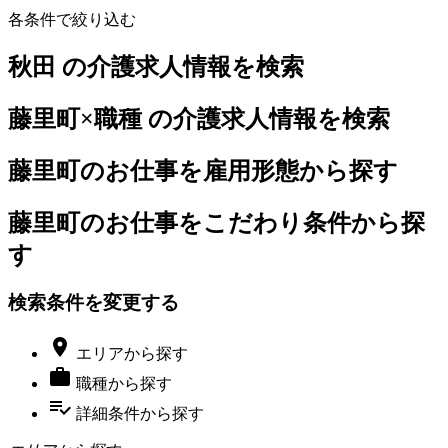
各条件で絞り込む
秋田 の介護求人情報を検索
藤里町×職種 の介護求人情報を検索
藤里町のお仕事を雇用形態から探す
藤里町のお仕事をこだわり条件から探
す
検索条件を変更する

エリア
から探す

職種
から探す
playlist_add_check
詳細条件
から探す