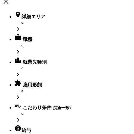
close

詳細エリア


職種

location_city
就業先種別


雇用形態


こだわり条件
(完全一致)


給与