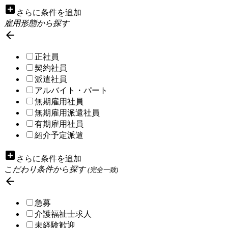
add_box
さらに条件を追加
雇用形態から探す

正社員
契約社員
派遣社員
アルバイト・パート
無期雇用社員
無期雇用派遣社員
有期雇用社員
紹介予定派遣
add_box
さらに条件を追加
こだわり条件から探す
(完全一致)

急募
介護福祉士求人
未経験歓迎