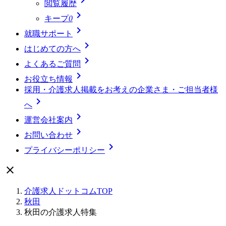
閲覧履歴

キープ
0

就職サポート

はじめての方へ

よくあるご質問

お役立ち情報
採用・介護求人掲載をお考えの企業さま・ご担当者様

へ

運営会社案内

お問い合わせ

プライバシーポリシー

介護求人ドットコムTOP
秋田
秋田の介護求人特集