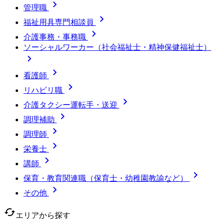

管理職

福祉用具専門相談員

介護事務・事務職
ソーシャルワーカー（社会福祉士・精神保健福祉士）


看護師

リハビリ職

介護タクシー運転手・送迎

調理補助

調理師

栄養士

講師

保育・教育関連職（保育士・幼稚園教諭など）

その他
cached
エリアから探す