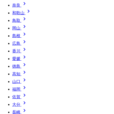

奈良

和歌山

鳥取

岡山

島根

広島

香川

愛媛

徳島

高知

山口

福岡

佐賀

大分

長崎