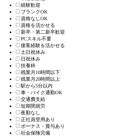
経験歓迎
ブランクOK
資格なしOK
資格を活かせる
新卒・第二新卒歓迎
PCスキル不要
接客経験を活かせる
土日祝休み
日祝休み
扶養枠
残業月10時間以下
残業月20時間以上
駅から5分以内
車・バイク通勤OK
交通費支給
短期間就労
夜勤なし
正社員登用あり
ボーナス・賞与あり
社会保険完備