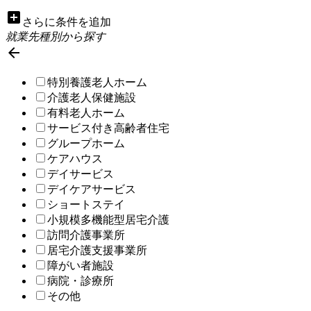
add_box
さらに条件を追加
就業先種別から探す

特別養護老人ホーム
介護老人保健施設
有料老人ホーム
サービス付き高齢者住宅
グループホーム
ケアハウス
デイサービス
デイケアサービス
ショートステイ
小規模多機能型居宅介護
訪問介護事業所
居宅介護支援事業所
障がい者施設
病院・診療所
その他