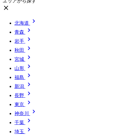
エリアから探す
close

北海道

青森

岩手

秋田

宮城

山形

福島

新潟

長野

東京

神奈川

千葉

埼玉