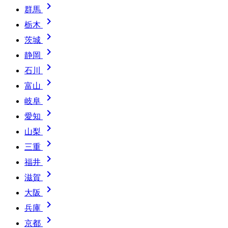

群馬

栃木

茨城

静岡

石川

富山

岐阜

愛知

山梨

三重

福井

滋賀

大阪

兵庫

京都