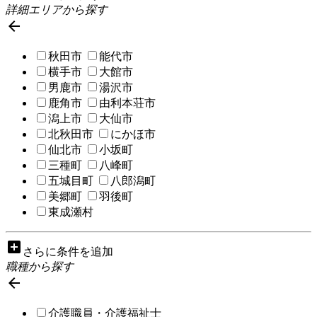
詳細エリアから探す

秋田市
能代市
横手市
大館市
男鹿市
湯沢市
鹿角市
由利本荘市
潟上市
大仙市
北秋田市
にかほ市
仙北市
小坂町
三種町
八峰町
五城目町
八郎潟町
美郷町
羽後町
東成瀬村
add_box
さらに条件を追加
職種から探す

介護職員・介護福祉士