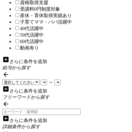
資格取得支援
受講料0円制度対象
産休・育休取得実績あり
子育てママ・パパ活躍中
40代活躍中
50代活躍中
60代活躍中
動画有り
add_box
さらに条件を追加
給与から探す

～
add_box
さらに条件を追加
フリーワードから探す

add_box
さらに条件を追加
詳細条件から探す