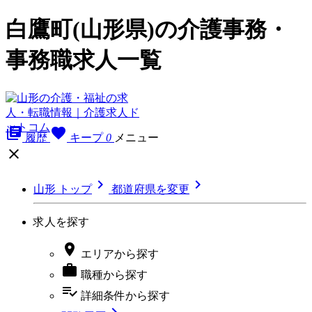
白鷹町(山形県)の介護事務・
事務職求人一覧
library_books
favorite
履歴
キープ
0
メニュー



山形 トップ
都道府県を変更
求人を探す

エリア
から探す

職種
から探す
playlist_add_check
詳細条件
から探す
