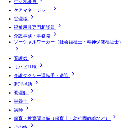
生活相談員

ケアマネージャー

管理職

福祉用具専門相談員

介護事務・事務職
ソーシャルワーカー（社会福祉士・精神保健福祉士）


看護師

リハビリ職

介護タクシー運転手・送迎

調理補助

調理師

栄養士

講師

保育・教育関連職（保育士・幼稚園教諭など）

その他