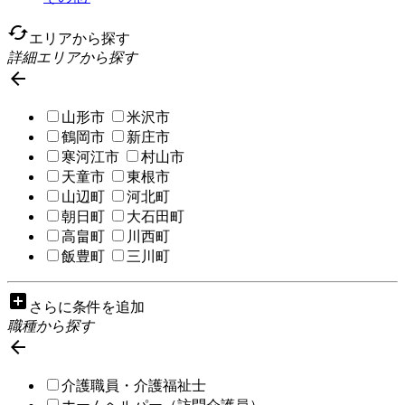
cached
エリアから探す
詳細エリアから探す

山形市
米沢市
鶴岡市
新庄市
寒河江市
村山市
天童市
東根市
山辺町
河北町
朝日町
大石田町
高畠町
川西町
飯豊町
三川町
add_box
さらに条件を追加
職種から探す

介護職員・介護福祉士