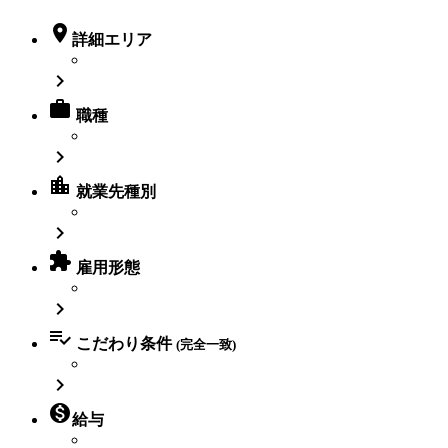

詳細エリア


職種

location_city
就業先種別


雇用形態


こだわり条件
(完全一致)


給与