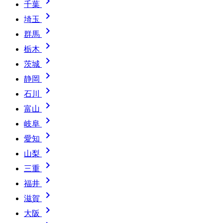

千葉

埼玉

群馬

栃木

茨城

静岡

石川

富山

岐阜

愛知

山梨

三重

福井

滋賀

大阪