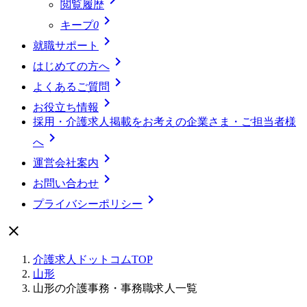
閲覧履歴

キープ
0

就職サポート

はじめての方へ

よくあるご質問

お役立ち情報
採用・介護求人掲載をお考えの企業さま・ご担当者様

へ

運営会社案内

お問い合わせ

プライバシーポリシー

介護求人ドットコムTOP
山形
山形の介護事務・事務職求人一覧