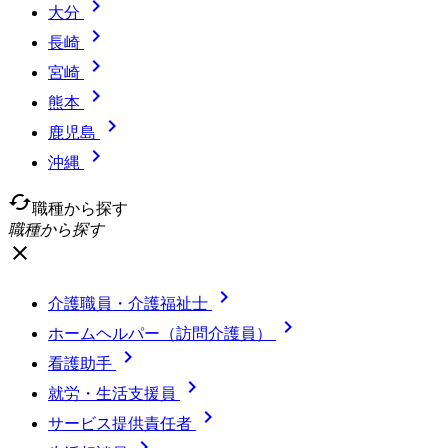

大分

長崎

宮崎

熊本

鹿児島

沖縄
cached
職種から探す
職種から探す
close

介護職員・介護福祉士

ホームヘルパー（訪問介護員）

看護助手

就労・生活支援員

サービス提供責任者
