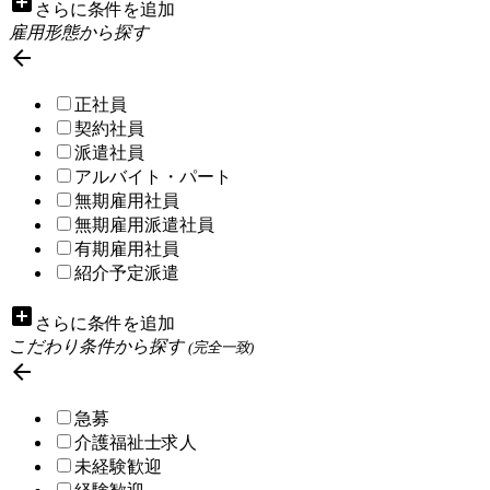
add_box
さらに条件を追加
雇用形態から探す

正社員
契約社員
派遣社員
アルバイト・パート
無期雇用社員
無期雇用派遣社員
有期雇用社員
紹介予定派遣
add_box
さらに条件を追加
こだわり条件から探す
(完全一致)

急募
介護福祉士求人
未経験歓迎