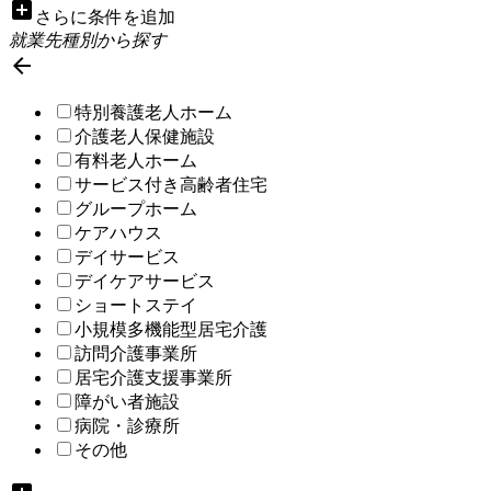
add_box
さらに条件を追加
就業先種別から探す

特別養護老人ホーム
介護老人保健施設
有料老人ホーム
サービス付き高齢者住宅
グループホーム
ケアハウス
デイサービス
デイケアサービス
ショートステイ
小規模多機能型居宅介護
訪問介護事業所
居宅介護支援事業所
障がい者施設
病院・診療所
その他