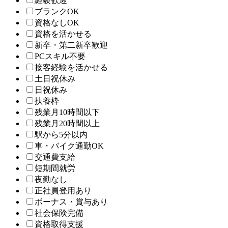
経験歓迎
ブランクOK
資格なしOK
資格を活かせる
新卒・第二新卒歓迎
PCスキル不要
接客経験を活かせる
土日祝休み
日祝休み
扶養枠
残業月10時間以下
残業月20時間以上
駅から5分以内
車・バイク通勤OK
交通費支給
短期間就労
夜勤なし
正社員登用あり
ボーナス・賞与あり
社会保険完備
資格取得支援