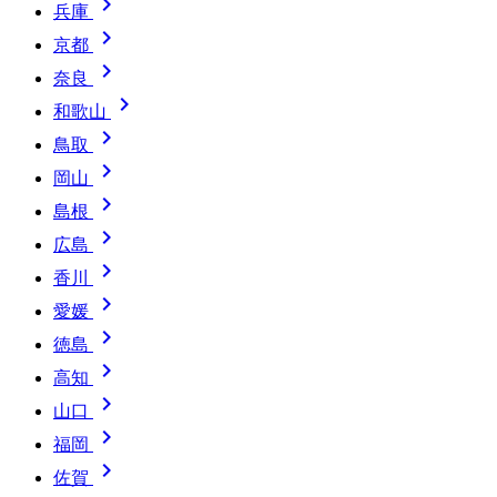

兵庫

京都

奈良

和歌山

鳥取

岡山

島根

広島

香川

愛媛

徳島

高知

山口

福岡

佐賀