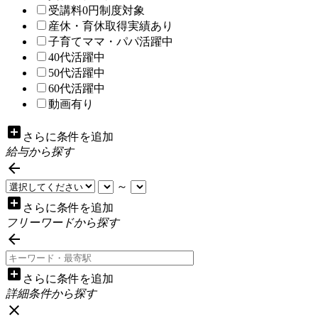
受講料0円制度対象
産休・育休取得実績あり
子育てママ・パパ活躍中
40代活躍中
50代活躍中
60代活躍中
動画有り
add_box
さらに条件を追加
給与から探す

～
add_box
さらに条件を追加
フリーワードから探す

add_box
さらに条件を追加
詳細条件から探す
close