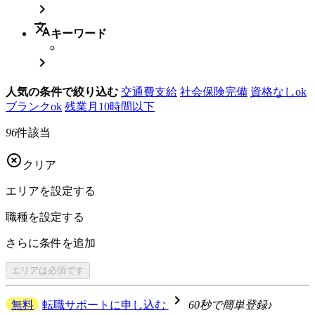

translate
キーワード

人気の条件で絞り込む
交通費支給
社会保険完備
資格なしok
ブランクok
残業月10時間以下
96
件該当

クリア
エリアを
設定する
職種を
設定する
さらに
条件を追加
エリアは
必須です
navigate_next
無料
転職サポートに申し込む
60秒で簡単登録♪