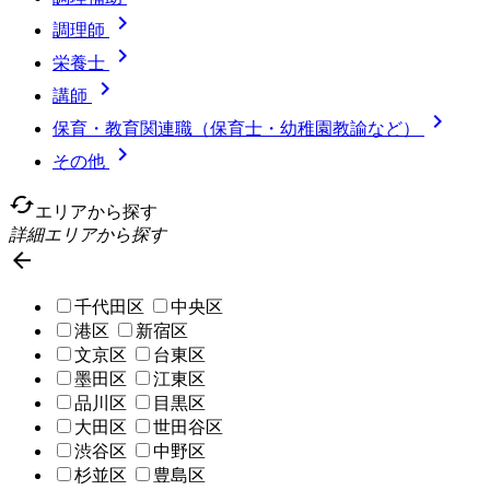

調理師

栄養士

講師

保育・教育関連職（保育士・幼稚園教諭など）

その他
cached
エリアから探す
詳細エリアから探す

千代田区
中央区
港区
新宿区
文京区
台東区
墨田区
江東区
品川区
目黒区
大田区
世田谷区
渋谷区
中野区
杉並区
豊島区