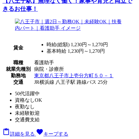
【八王子駅】無理なく働く！家事や育児と両立で
きるお仕事！
時給(総額)
1,230円～1,270円
賃金
基本時給 1,230円～1,270円
職種
看護助手
就業先種別
病院・診療所
勤務地
東京都八王子市上壱分方町５０－１
交通
JR横浜線 八王子駅 路線バス 25分
50代活躍中
資格なしOK
夜勤なし
未経験歓迎
交通費支給

favorite
詳細を見る
キープする