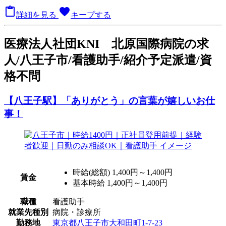

favorite
詳細を見る
キープする
医療法人社団KNI 北原国際病院の求
人/八王子市/看護助手/紹介予定派遣/資
格不問
【八王子駅】「ありがとう」の言葉が嬉しいお仕
事！
時給(総額)
1,400円～1,400円
賃金
基本時給 1,400円～1,400円
職種
看護助手
就業先種別
病院・診療所
勤務地
東京都八王子市大和田町1-7-23