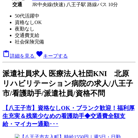
交通
JR中央線(快速) 八王子駅 路線バス 10分
50代活躍中
資格なしOK
夜勤なし
交通費支給
社会保険完備

favorite
詳細を見る
キープする
派
遣社員求人
医療法人社団KNI 北原
リハビリテーション病院の求人/八王子
市/看護助手/派遣社員/資格不問
【八王子市】資格なしOK・ブランク歓迎！福利厚
生充実＆残業少なめの看護助手◆交通費全額支
給・マイカー通勤･･･