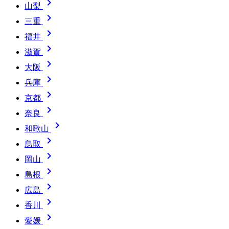

山梨

三重

福井

滋賀

大阪

兵庫

京都

奈良

和歌山

鳥取

岡山

島根

広島

香川

愛媛