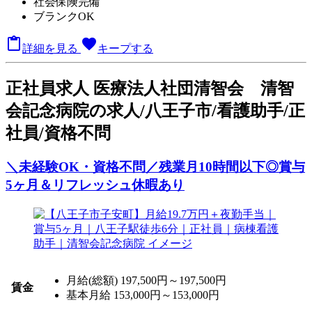
社会保険完備
ブランクOK

favorite
詳細を見る
キープする
正
社員求人
医療法人社団清智会 清智
会記念病院の求人/八王子市/看護助手/正
社員/資格不問
＼未経験OK・資格不問／残業月10時間以下◎賞与
5ヶ月＆リフレッシュ休暇あり
月給(総額)
197,500円～197,500円
賃金
基本月給 153,000円～153,000円