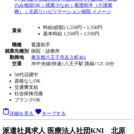
時給(総額)
1,550円～1,550円
賃金
基本時給 1,550円～1,550円
職種
看護助手
就業先種別
病院・診療所
勤務地
東京都八王子市左入町461
交通
JR中央線(快速) 八王子駅 路線バス 10分
50代活躍中
資格なしOK
交通費支給
社会保険完備
ブランクOK

favorite
詳細を見る
キープする
派
遣社員求人
医療法人社団KNI 北原