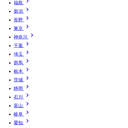

福島

新潟

長野

東京

神奈川

千葉

埼玉

群馬

栃木

茨城

静岡

石川

富山

岐阜

愛知