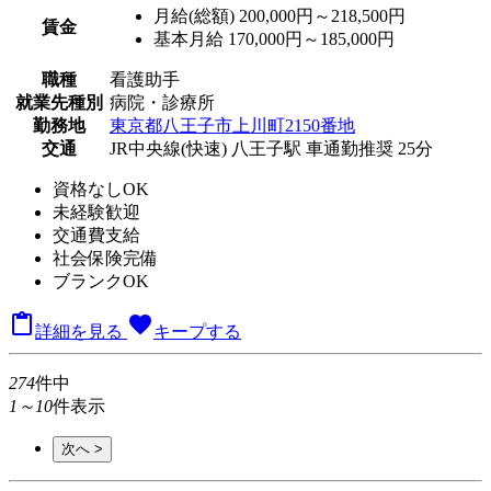
月給(総額)
200,000円～218,500円
賃金
基本月給 170,000円～185,000円
職種
看護助手
就業先種別
病院・診療所
勤務地
東京都八王子市上川町2150番地
交通
JR中央線(快速) 八王子駅 車通勤推奨 25分
資格なしOK
未経験歓迎
交通費支給
社会保険完備
ブランクOK

favorite
詳細を見る
キープする
274
件中
1～10
件表示
次へ >