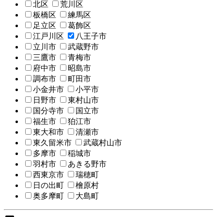
北区
荒川区
板橋区
練馬区
足立区
葛飾区
江戸川区
八王子市
立川市
武蔵野市
三鷹市
青梅市
府中市
昭島市
調布市
町田市
小金井市
小平市
日野市
東村山市
国分寺市
国立市
福生市
狛江市
東大和市
清瀬市
東久留米市
武蔵村山市
多摩市
稲城市
羽村市
あきる野市
西東京市
瑞穂町
日の出町
檜原村
奥多摩町
大島町