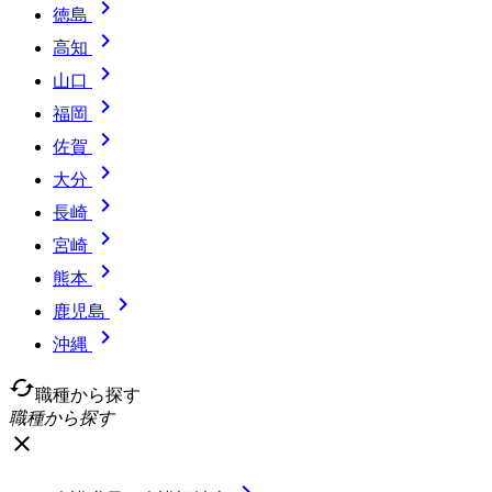

徳島

高知

山口

福岡

佐賀

大分

長崎

宮崎

熊本

鹿児島

沖縄
cached
職種から探す
職種から探す
close