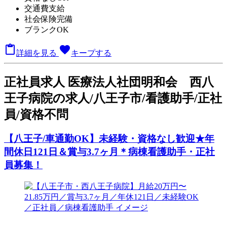
交通費支給
社会保険完備
ブランクOK

favorite
詳細を見る
キープする
正
社員求人
医療法人社団明和会 西八
王子病院の求人/八王子市/看護助手/正社
員/資格不問
【八王子/車通勤OK】未経験・資格なし歓迎★年
間休日121日＆賞与3.7ヶ月＊病棟看護助手・正社
員募集！