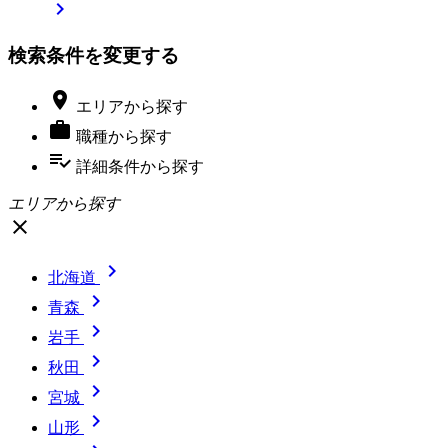

検索条件を変更する

エリア
から探す

職種
から探す
playlist_add_check
詳細条件
から探す
エリアから探す
close

北海道

青森

岩手

秋田

宮城

山形