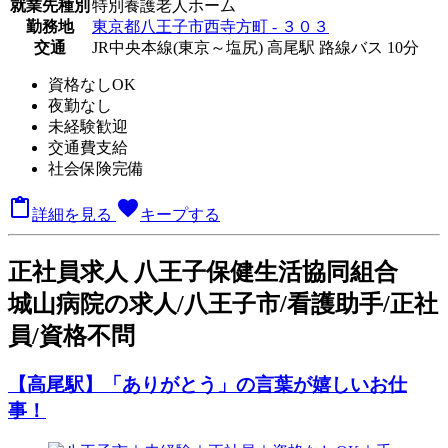
就業先種別
特別養護老人ホーム
勤務地
東京都八王子市西寺方町 - ３０３
交通
JR中央本線(東京～塩尻) 高尾駅 路線バス 10分
資格なしOK
夜勤なし
未経験歓迎
交通費支給
社会保険完備

favorite
詳細を見る
キープする
正
社員求人
八王子保健生活協同組合
城山病院の求人/八王子市/看護助手/正社
員/資格不問
【高尾駅】「ありがとう」の言葉が嬉しいお仕
事！