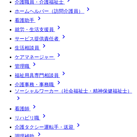

介護職員・介護福祉士

ホームヘルパー（訪問介護員）

看護助手

就労・生活支援員

サービス提供責任者

生活相談員

ケアマネージャー

管理職

福祉用具専門相談員

介護事務・事務職
ソーシャルワーカー（社会福祉士・精神保健福祉士）


看護師

リハビリ職

介護タクシー運転手・送迎

調理補助