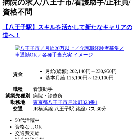
病院の求人/八王子市/看護助手/正社員/
資格不問
【八王子駅】スキルを活かして新たなキャリアの
道へ！
月給(総額)
202,140円～230,950円
賃金
基本月給 115,190円～129,100円
職種
看護助手
就業先種別
病院・診療所
勤務地
東京都八王子市戸吹町323番1
交通
JR横浜線 八王子駅 路線バス 30分
50代活躍中
資格なしOK
交通費支給