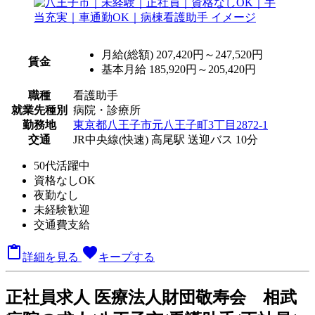
月給(総額)
207,420円～247,520円
賃金
基本月給 185,920円～205,420円
職種
看護助手
就業先種別
病院・診療所
勤務地
東京都八王子市元八王子町3丁目2872-1
交通
JR中央線(快速) 高尾駅 送迎バス 10分
50代活躍中
資格なしOK
夜勤なし
未経験歓迎
交通費支給

favorite
詳細を見る
キープする
正
社員求人
医療法人財団敬寿会 相武