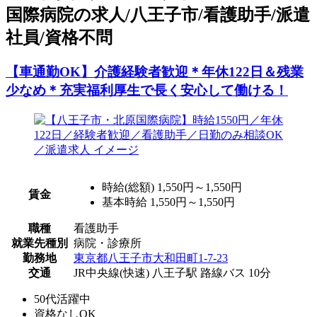
国際病院の求人/八王子市/看護助手/派遣
社員/資格不問
【車通勤OK】介護経験者歓迎＊年休122日＆残業
少なめ＊充実福利厚生で長く安心して働ける！
時給(総額)
1,550円～1,550円
賃金
基本時給 1,550円～1,550円
職種
看護助手
就業先種別
病院・診療所
勤務地
東京都八王子市大和田町1-7-23
交通
JR中央線(快速) 八王子駅 路線バス 10分
50代活躍中
資格なしOK