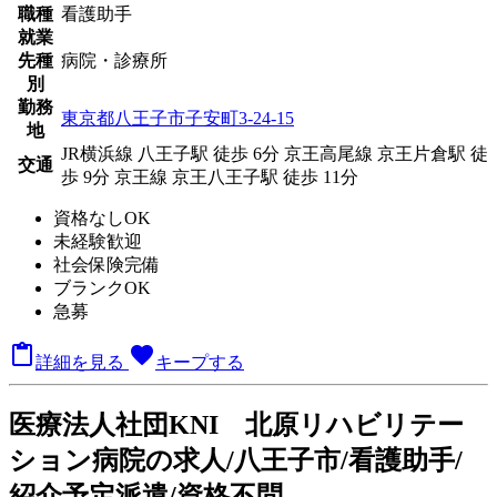
職種
看護助手
就業
先種
病院・診療所
別
勤務
東京都八王子市子安町3-24-15
地
JR横浜線 八王子駅 徒歩 6分
京王高尾線 京王片倉駅 徒
交通
歩 9分
京王線 京王八王子駅 徒歩 11分
資格なしOK
未経験歓迎
社会保険完備
ブランクOK
急募

favorite
詳細を見る
キープする
医療法人社団KNI 北原リハビリテー
ション病院の求人/八王子市/看護助手/
紹介予定派遣/資格不問