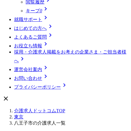
閲覧履歴

キープ
0

就職サポート

はじめての方へ

よくあるご質問

お役立ち情報
採用・介護求人掲載をお考えの企業さま・ご担当者様

へ

運営会社案内

お問い合わせ

プライバシーポリシー

介護求人ドットコムTOP
東京
八王子市の介護求人一覧