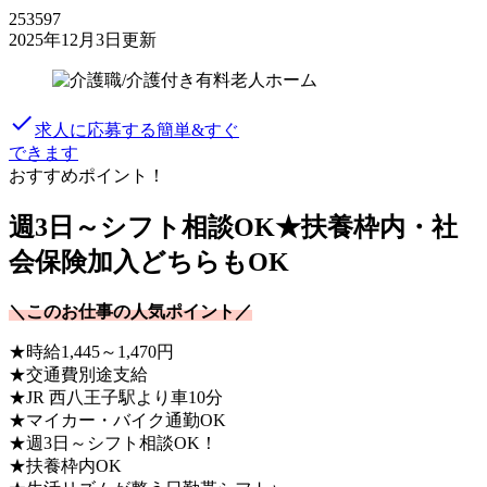
253597
2025年12月3日更新
done
求人に応募する
簡単&すぐ
できます
おすすめポイント！
週3日～シフト相談OK★扶養枠内・社
会保険加入どちらもOK
＼このお仕事の人気ポイント／
★時給1,445～1,470円
★交通費別途支給
★JR 西八王子駅より車10分
★マイカー・バイク通勤OK
★週3日～シフト相談OK！
★扶養枠内OK