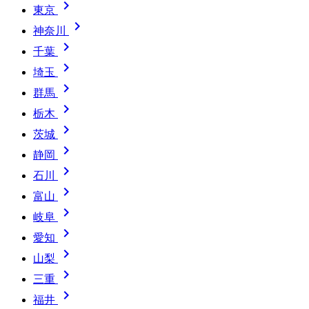

東京

神奈川

千葉

埼玉

群馬

栃木

茨城

静岡

石川

富山

岐阜

愛知

山梨

三重

福井