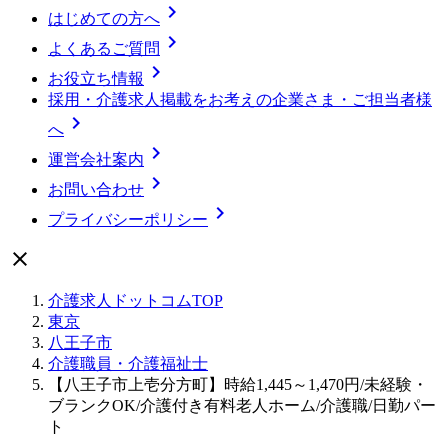

はじめての方へ

よくあるご質問

お役立ち情報
採用・介護求人掲載をお考えの企業さま・ご担当者様

へ

運営会社案内

お問い合わせ

プライバシーポリシー

介護求人ドットコムTOP
東京
八王子市
介護職員・介護福祉士
【八王子市上壱分方町】時給1,445～1,470円/未経験・
ブランクOK/介護付き有料老人ホーム/介護職/日勤パー
ト