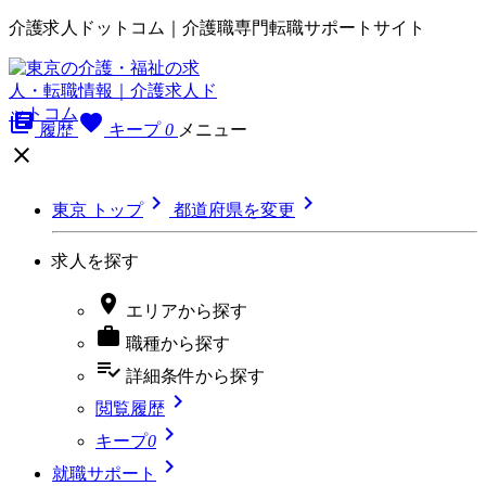
介護求人ドットコム｜介護職専門転職サポートサイト
library_books
favorite
履歴
キープ
0
メニュー



東京 トップ
都道府県を変更
求人を探す

エリア
から探す

職種
から探す
playlist_add_check
詳細条件
から探す

閲覧履歴

キープ
0

就職サポート