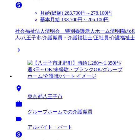

月給(総額)
263,700円～278,100円
基本月給 198,700円～205,100円
社会福祉法人清明会 特別養護老人ホーム清明園の求
人/八王子市/介護職員・介護福祉士/正社員/介護福祉士


東京都八王子市

グループホームでの介護職員
label
アルバイト・パート
