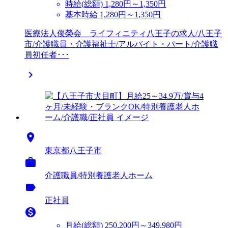
時給(総額)
1,280円～1,350円
基本時給 1,280円～1,350円
医療法人俊榮会 ライフィニティ八王子の求人/八王子
市/介護職員・介護福祉士/アルバイト・パート/介護職
員初任者･･･


東京都八王子市

介護職員/特別養護老人ホーム
label
正社員

月給(総額)
250,200円～349,980円