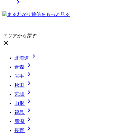

エリアから探す
close

北海道

青森

岩手

秋田

宮城

山形

福島

新潟

長野