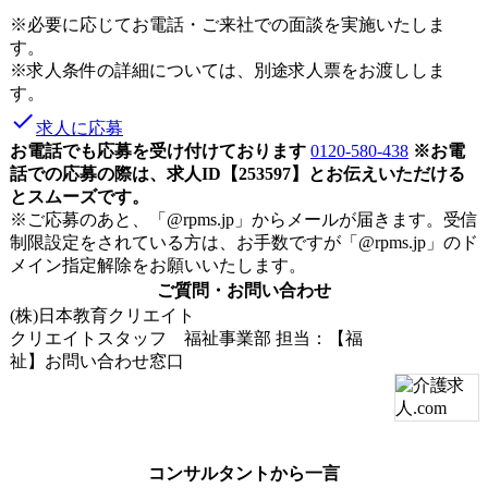
※必要に応じてお電話・ご来社での面談を実施いたしま
す。
※求人条件の詳細については、別途求人票をお渡ししま
す。
done
求人に応募
お電話でも応募を受け付けております
0120-580-438
※お電
話での応募の際は、求人ID【253597】とお伝えいただける
とスムーズです。
※ご応募のあと、「@rpms.jp」からメールが届きます。受信
制限設定をされている方は、お手数ですが「@rpms.jp」のド
メイン指定解除をお願いいたします。
ご質問・お問い合わせ
(株)日本教育クリエイト
クリエイトスタッフ 福祉事業部
担当：【福
祉】お問い合わせ窓口
コンサルタントから一言