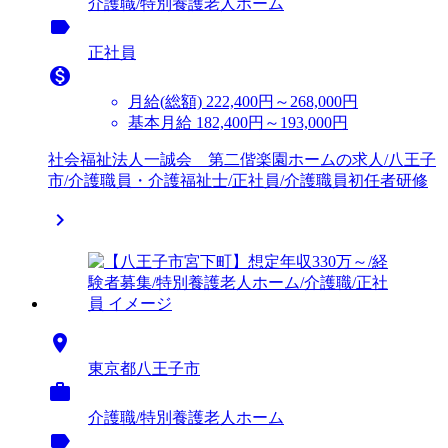
介護職/特別養護老人ホーム
label
正社員

月給(総額)
222,400円～268,000円
基本月給 182,400円～193,000円
社会福祉法人一誠会 第二偕楽園ホームの求人/八王子
市/介護職員・介護福祉士/正社員/介護職員初任者研修


東京都八王子市

介護職/特別養護老人ホーム
label