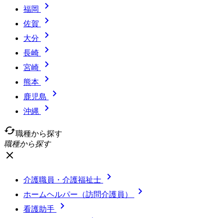

福岡

佐賀

大分

長崎

宮崎

熊本

鹿児島

沖縄
cached
職種から探す
職種から探す
close

介護職員・介護福祉士

ホームヘルパー（訪問介護員）

看護助手