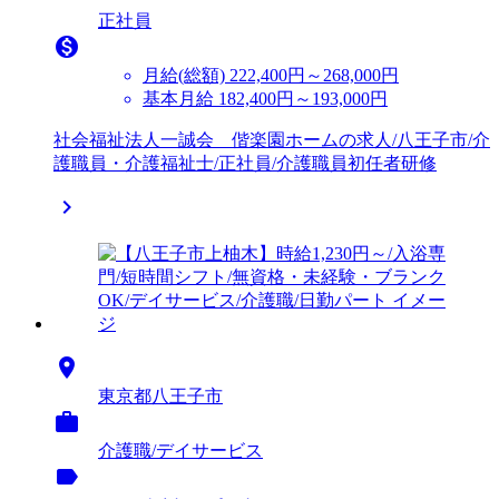
正社員

月給(総額)
222,400円～268,000円
基本月給 182,400円～193,000円
社会福祉法人一誠会 偕楽園ホームの求人/八王子市/介
護職員・介護福祉士/正社員/介護職員初任者研修


東京都八王子市

介護職/デイサービス
label