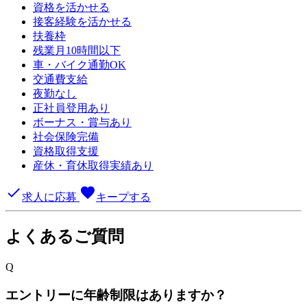
資格を活かせる
接客経験を活かせる
扶養枠
残業月10時間以下
車・バイク通勤OK
交通費支給
夜勤なし
正社員登用あり
ボーナス・賞与あり
社会保険完備
資格取得支援
産休・育休取得実績あり
done
favorite
求人に応募
キープする
よくあるご質問
Q
エントリーに年齢制限はありますか？