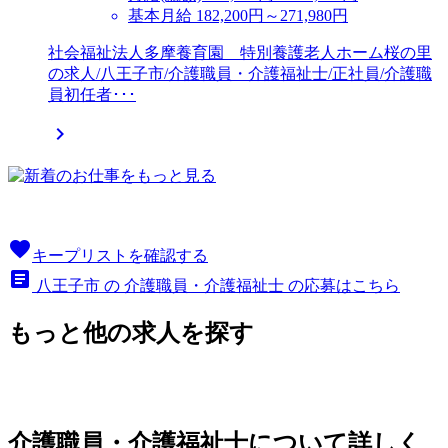
基本月給 182,200円～271,980円
社会福祉法人多摩養育園 特別養護老人ホーム桜の里
の求人/八王子市/介護職員・介護福祉士/正社員/介護職
員初任者･･･

favorite
キープリストを確認する
article
八王子市 の 介護職員・介護福祉士 の応募はこちら
もっと他の求人を探す
介護職員・介護福祉士について詳しく