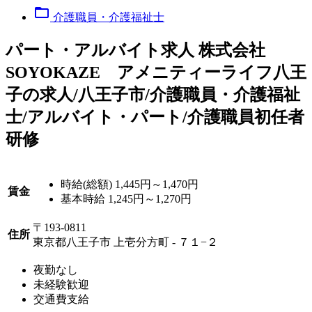
folder_open
介護職員・介護福祉士
パート
・アルバイト求人
株式会社
SOYOKAZE アメニティーライフ八王
子の求人/八王子市/介護職員・介護福祉
士/アルバイト・パート/介護職員初任者
研修
時給(総額)
1,445円～1,470円
賃金
基本時給 1,245円～1,270円
〒193-0811
住所
東京都八王子市 上壱分方町 - ７１−２
夜勤なし
未経験歓迎
交通費支給