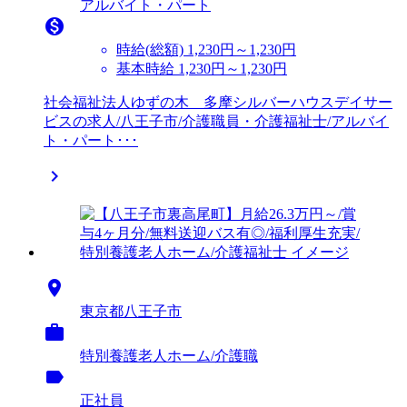
アルバイト・パート

時給(総額)
1,230円～1,230円
基本時給 1,230円～1,230円
社会福祉法人ゆずの木 多摩シルバーハウスデイサー
ビスの求人/八王子市/介護職員・介護福祉士/アルバイ
ト・パート･･･


東京都八王子市

特別養護老人ホーム/介護職
label
正社員