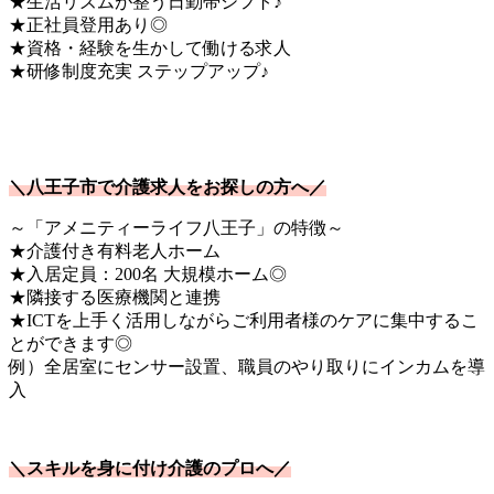
★生活リズムが整う日勤帯シフト♪
★正社員登用あり◎
★資格・経験を生かして働ける求人
★研修制度充実 ステップアップ♪
＼八王子市で介護求人をお探しの方へ／
～「アメニティーライフ八王子」の特徴～
★介護付き有料老人ホーム
★入居定員：200名 大規模ホーム◎
★隣接する医療機関と連携
★ICTを上手く活用しながらご利用者様のケアに集中するこ
とができます◎
例）全居室にセンサー設置、職員のやり取りにインカムを導
入
＼スキルを身に付け介護のプロへ／