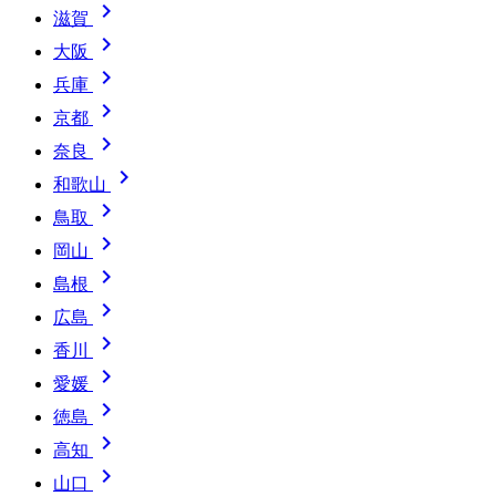

滋賀

大阪

兵庫

京都

奈良

和歌山

鳥取

岡山

島根

広島

香川

愛媛

徳島

高知

山口