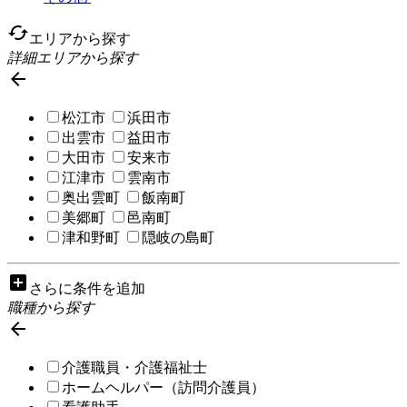
cached
エリアから探す
詳細エリアから探す

松江市
浜田市
出雲市
益田市
大田市
安来市
江津市
雲南市
奥出雲町
飯南町
美郷町
邑南町
津和野町
隠岐の島町
add_box
さらに条件を追加
職種から探す

介護職員・介護福祉士
ホームヘルパー（訪問介護員）