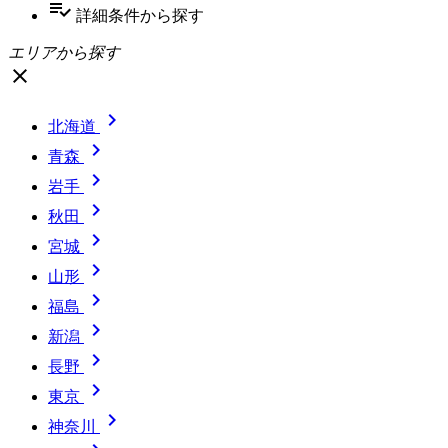
playlist_add_check
詳細条件
から探す
エリアから探す
close

北海道

青森

岩手

秋田

宮城

山形

福島

新潟

長野

東京

神奈川