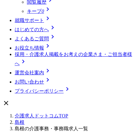
閲覧履歴

キープ
0

就職サポート

はじめての方へ

よくあるご質問

お役立ち情報
採用・介護求人掲載をお考えの企業さま・ご担当者様

へ

運営会社案内

お問い合わせ

プライバシーポリシー

介護求人ドットコムTOP
島根
島根の介護事務・事務職求人一覧