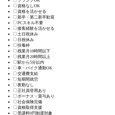
ブランクOK
資格なしOK
資格を活かせる
新卒・第二新卒歓迎
PCスキル不要
接客経験を活かせる
土日祝休み
日祝休み
扶養枠
残業月10時間以下
残業月20時間以上
駅から5分以内
車・バイク通勤OK
交通費支給
短期間就労
夜勤なし
正社員登用あり
ボーナス・賞与あり
社会保険完備
資格取得支援
受講料0円制度対象