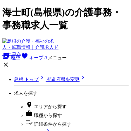
海士町(島根県)の介護事務・
事務職求人一覧
library_books
favorite
履歴
キープ
0
メニュー



島根 トップ
都道府県を変更
求人を探す

エリア
から探す

職種
から探す
playlist_add_check
詳細条件
から探す
