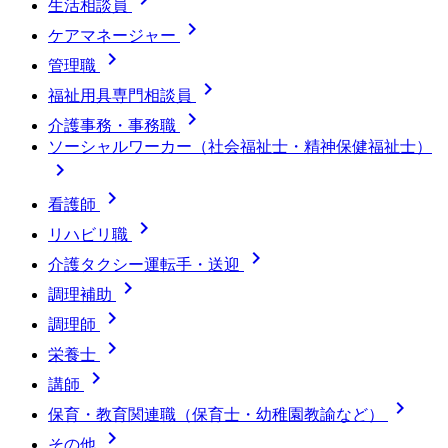
生活相談員

ケアマネージャー

管理職

福祉用具専門相談員

介護事務・事務職
ソーシャルワーカー（社会福祉士・精神保健福祉士）


看護師

リハビリ職

介護タクシー運転手・送迎

調理補助

調理師

栄養士

講師

保育・教育関連職（保育士・幼稚園教諭など）

その他