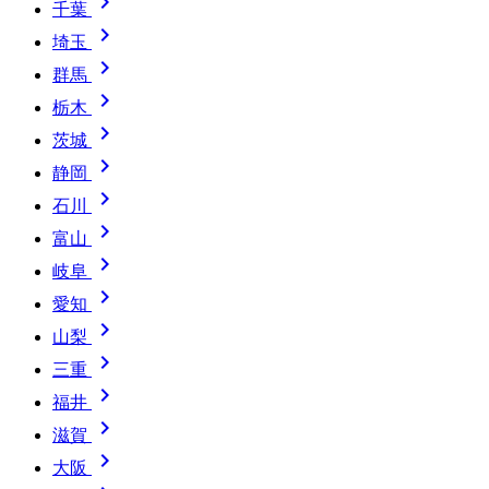

千葉

埼玉

群馬

栃木

茨城

静岡

石川

富山

岐阜

愛知

山梨

三重

福井

滋賀

大阪