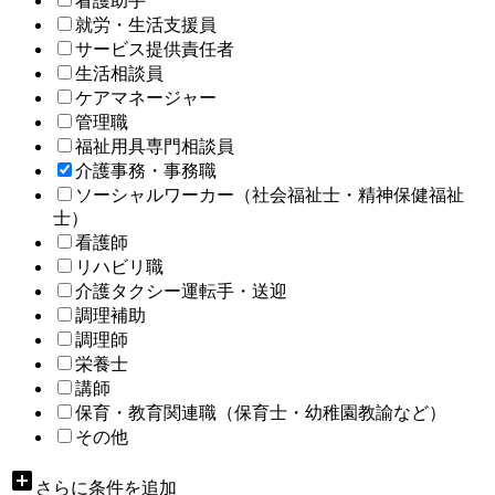
看護助手
就労・生活支援員
サービス提供責任者
生活相談員
ケアマネージャー
管理職
福祉用具専門相談員
介護事務・事務職
ソーシャルワーカー（社会福祉士・精神保健福祉
士）
看護師
リハビリ職
介護タクシー運転手・送迎
調理補助
調理師
栄養士
講師
保育・教育関連職（保育士・幼稚園教諭など）
その他
add_box
さらに条件を追加