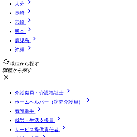

大分

長崎

宮崎

熊本

鹿児島

沖縄
cached
職種から探す
職種から探す
close

介護職員・介護福祉士

ホームヘルパー（訪問介護員）

看護助手

就労・生活支援員

サービス提供責任者
