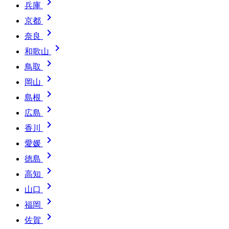

兵庫

京都

奈良

和歌山

鳥取

岡山

島根

広島

香川

愛媛

徳島

高知

山口

福岡

佐賀