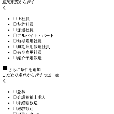
雇用形態から探す

正社員
契約社員
派遣社員
アルバイト・パート
無期雇用社員
無期雇用派遣社員
有期雇用社員
紹介予定派遣
add_box
さらに条件を追加
こだわり条件から探す
(完全一致)

急募
介護福祉士求人
未経験歓迎
経験歓迎