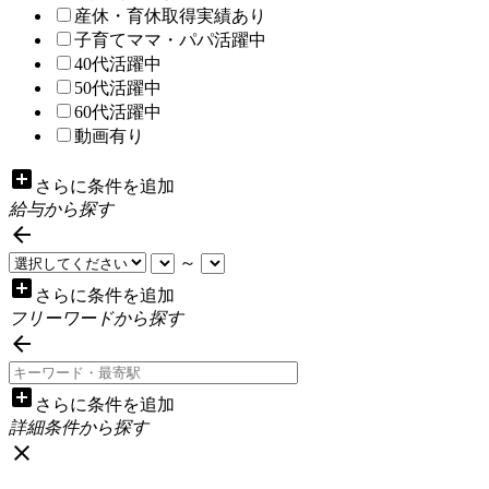
産休・育休取得実績あり
子育てママ・パパ活躍中
40代活躍中
50代活躍中
60代活躍中
動画有り
add_box
さらに条件を追加
給与から探す

～
add_box
さらに条件を追加
フリーワードから探す

add_box
さらに条件を追加
詳細条件から探す
close