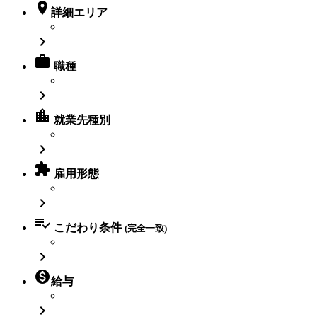

詳細エリア


職種

location_city
就業先種別


雇用形態


こだわり条件
(完全一致)


給与
