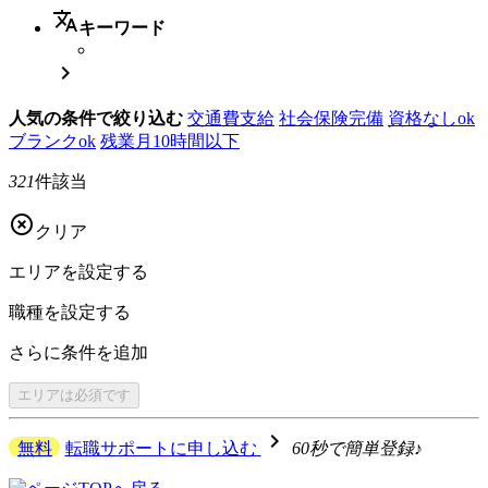
translate
キーワード

人気の条件で絞り込む
交通費支給
社会保険完備
資格なしok
ブランクok
残業月10時間以下
321
件該当

クリア
エリアを
設定する
職種を
設定する
さらに
条件を追加
エリアは
必須です
navigate_next
無料
転職サポートに申し込む
60秒で簡単登録♪