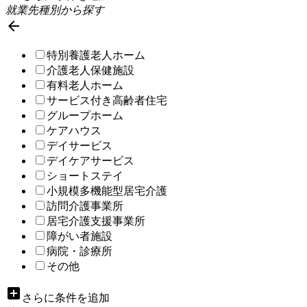
就業先種別から探す

特別養護老人ホーム
介護老人保健施設
有料老人ホーム
サービス付き高齢者住宅
グループホーム
ケアハウス
デイサービス
デイケアサービス
ショートステイ
小規模多機能型居宅介護
訪問介護事業所
居宅介護支援事業所
障がい者施設
病院・診療所
その他
add_box
さらに条件を追加