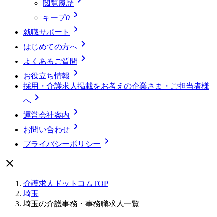
閲覧履歴

キープ
0

就職サポート

はじめての方へ

よくあるご質問

お役立ち情報
採用・介護求人掲載をお考えの企業さま・ご担当者様

へ

運営会社案内

お問い合わせ

プライバシーポリシー

介護求人ドットコムTOP
埼玉
埼玉の介護事務・事務職求人一覧