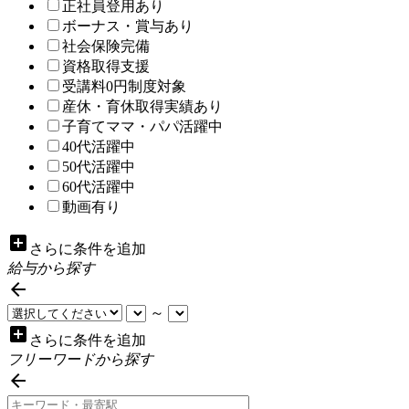
正社員登用あり
ボーナス・賞与あり
社会保険完備
資格取得支援
受講料0円制度対象
産休・育休取得実績あり
子育てママ・パパ活躍中
40代活躍中
50代活躍中
60代活躍中
動画有り
add_box
さらに条件を追加
給与から探す

～
add_box
さらに条件を追加
フリーワードから探す
