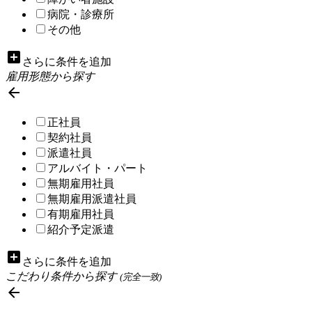
病院・診療所
その他
add_box
さらに条件を追加
雇用形態から探す

正社員
契約社員
派遣社員
アルバイト・パート
無期雇用社員
無期雇用派遣社員
有期雇用社員
紹介予定派遣
add_box
さらに条件を追加
こだわり条件から探す
(完全一致)
