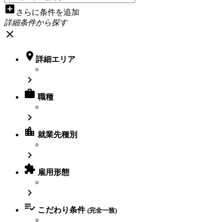
add_box
さらに条件を追加
詳細条件から探す
close

詳細エリア


職種

location_city
就業先種別


雇用形態


こだわり条件
(完全一致)