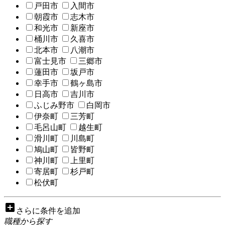
戸田市
入間市
朝霞市
志木市
和光市
新座市
桶川市
久喜市
北本市
八潮市
富士見市
三郷市
蓮田市
坂戸市
幸手市
鶴ヶ島市
日高市
吉川市
ふじみ野市
白岡市
伊奈町
三芳町
毛呂山町
越生町
滑川町
川島町
鳩山町
皆野町
神川町
上里町
寄居町
杉戸町
松伏町
add_box
さらに条件を追加
職種から探す