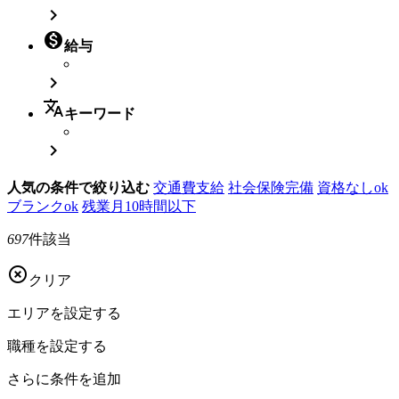


給与

translate
キーワード

人気の条件で絞り込む
交通費支給
社会保険完備
資格なしok
ブランクok
残業月10時間以下
697
件該当

クリア
エリアを
設定する
職種を
設定する
さらに
条件を追加