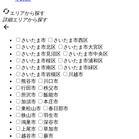
cached
エリアから探す
詳細エリアから探す

さいたま市
さいたま市西区
さいたま市北区
さいたま市大宮区
さいたま市見沼区
さいたま市中央区
さいたま市桜区
さいたま市浦和区
さいたま市南区
さいたま市緑区
さいたま市岩槻区
川越市
熊谷市
川口市
行田市
秩父市
所沢市
飯能市
加須市
本庄市
東松山市
春日部市
狭山市
羽生市
鴻巣市
深谷市
上尾市
草加市
越谷市
蕨市