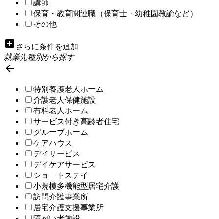
講師
保育・教育関連職（保育士・幼稚園教諭など）
その他
add_box
さらに条件を追加
就業先種別から探す

特別養護老人ホーム
介護老人保健施設
有料老人ホーム
サービス付き高齢者住宅
グループホーム
ケアハウス
デイサービス
デイケアサービス
ショートステイ
小規模多機能型居宅介護
訪問介護事業所
居宅介護支援事業所
障がい者施設