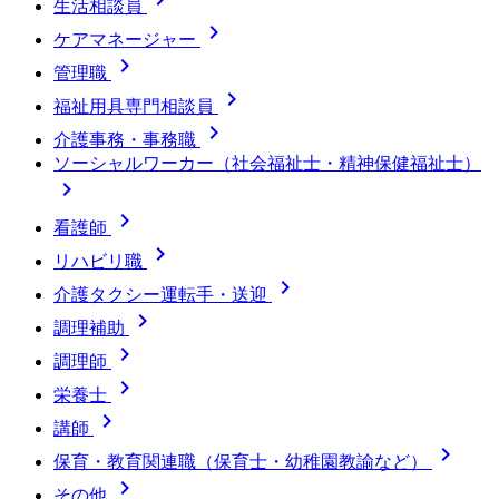
生活相談員

ケアマネージャー

管理職

福祉用具専門相談員

介護事務・事務職
ソーシャルワーカー（社会福祉士・精神保健福祉士）


看護師

リハビリ職

介護タクシー運転手・送迎

調理補助

調理師

栄養士

講師

保育・教育関連職（保育士・幼稚園教諭など）

その他