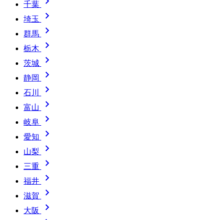

千葉

埼玉

群馬

栃木

茨城

静岡

石川

富山

岐阜

愛知

山梨

三重

福井

滋賀

大阪