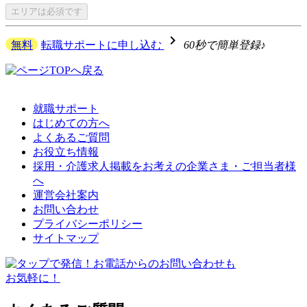
エリアは
必須です
navigate_next
無料
転職サポートに申し込む
60秒で簡単登録♪
就職サポート
はじめての方へ
よくあるご質問
お役立ち情報
採用・介護求人掲載をお考えの企業さま・ご担当者様
へ
運営会社案内
お問い合わせ
プライバシーポリシー
サイトマップ