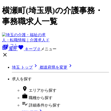
横瀬町(埼玉県)の介護事務・
事務職求人一覧
library_books
favorite
履歴
キープ
0
メニュー



埼玉 トップ
都道府県を変更
求人を探す

エリア
から探す

職種
から探す
playlist_add_check
詳細条件
から探す
