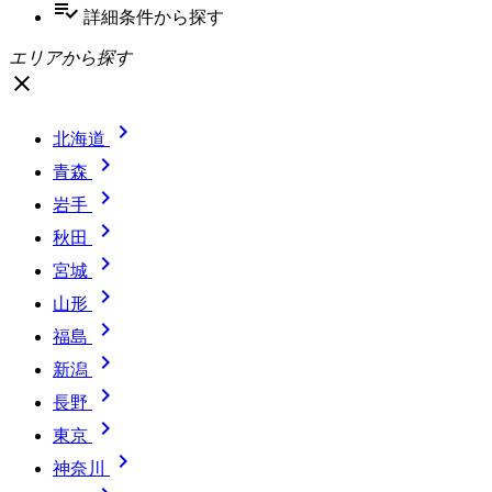
playlist_add_check
詳細条件
から探す
エリアから探す
close

北海道

青森

岩手

秋田

宮城

山形

福島

新潟

長野

東京

神奈川