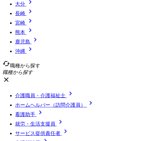

大分

長崎

宮崎

熊本

鹿児島

沖縄
cached
職種から探す
職種から探す
close

介護職員・介護福祉士

ホームヘルパー（訪問介護員）

看護助手

就労・生活支援員

サービス提供責任者
