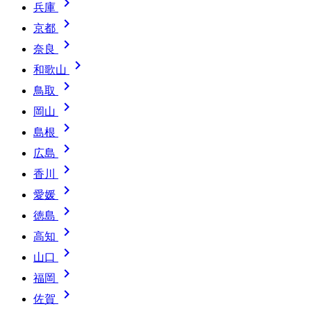

兵庫

京都

奈良

和歌山

鳥取

岡山

島根

広島

香川

愛媛

徳島

高知

山口

福岡

佐賀