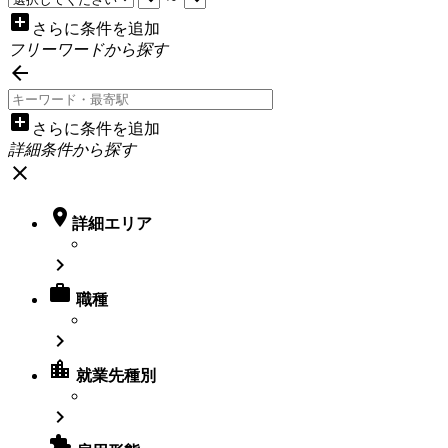
add_box
さらに条件を追加
フリーワードから探す

add_box
さらに条件を追加
詳細条件から探す
close

詳細エリア


職種

location_city
就業先種別

