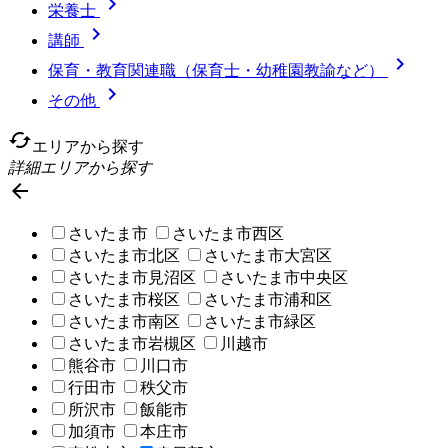

栄養士

講師

保育・教育関連職（保育士・幼稚園教諭など）

その他
cached
エリアから探す
詳細エリアから探す

さいたま市
さいたま市西区
さいたま市北区
さいたま市大宮区
さいたま市見沼区
さいたま市中央区
さいたま市桜区
さいたま市浦和区
さいたま市南区
さいたま市緑区
さいたま市岩槻区
川越市
熊谷市
川口市
行田市
秩父市
所沢市
飯能市
加須市
本庄市