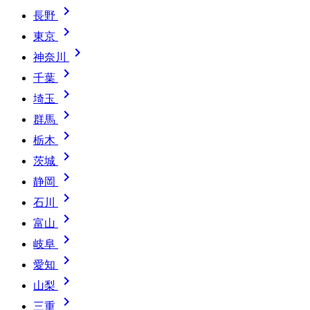

長野

東京

神奈川

千葉

埼玉

群馬

栃木

茨城

静岡

石川

富山

岐阜

愛知

山梨

三重