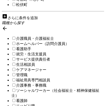
松伏町
add_box
さらに条件を追加
職種から探す

介護職員・介護福祉士
ホームヘルパー（訪問介護員）
看護助手
就労・生活支援員
サービス提供責任者
生活相談員
ケアマネージャー
管理職
福祉用具専門相談員
介護事務・事務職
ソーシャルワーカー（社会福祉士・精神保健福祉
士）
看護師
リハビリ職