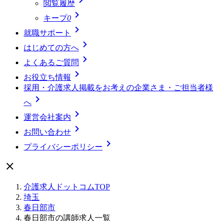
閲覧履歴

キープ
0

就職サポート

はじめての方へ

よくあるご質問

お役立ち情報
採用・介護求人掲載をお考えの企業さま・ご担当者様

へ

運営会社案内

お問い合わせ

プライバシーポリシー

介護求人ドットコムTOP
埼玉
春日部市
春日部市の講師求人一覧