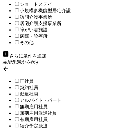
ショートステイ
小規模多機能型居宅介護
訪問介護事業所
居宅介護支援事業所
障がい者施設
病院・診療所
その他
add_box
さらに条件を追加
雇用形態から探す

正社員
契約社員
派遣社員
アルバイト・パート
無期雇用社員
無期雇用派遣社員
有期雇用社員
紹介予定派遣