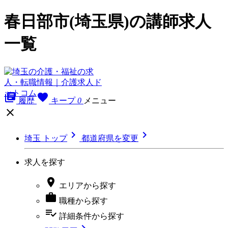
春日部市(埼玉県)の講師求人
一覧
library_books
favorite
履歴
キープ
0
メニュー



埼玉 トップ
都道府県を変更
求人を探す

エリア
から探す

職種
から探す
playlist_add_check
詳細条件
から探す
