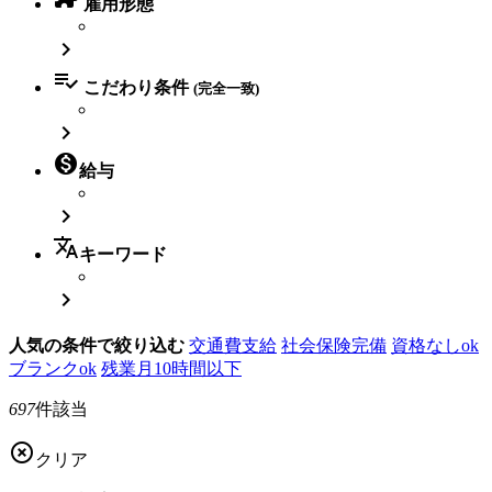
雇用形態


こだわり条件
(完全一致)


給与

translate
キーワード

人気の条件で絞り込む
交通費支給
社会保険完備
資格なしok
ブランクok
残業月10時間以下
697
件該当

クリア