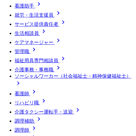

看護助手

就労・生活支援員

サービス提供責任者

生活相談員

ケアマネージャー

管理職

福祉用具専門相談員

介護事務・事務職
ソーシャルワーカー（社会福祉士・精神保健福祉士）


看護師

リハビリ職

介護タクシー運転手・送迎

調理補助

調理師