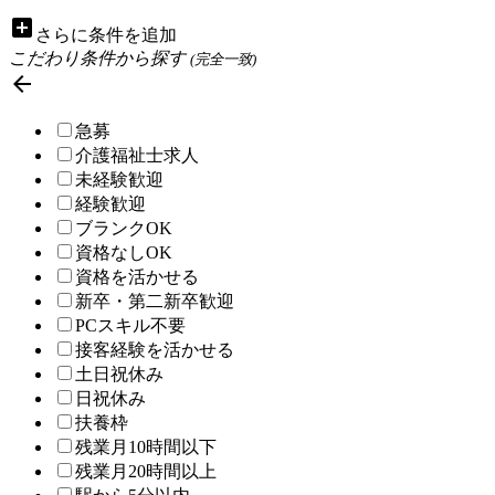
add_box
さらに条件を追加
こだわり条件から探す
(完全一致)

急募
介護福祉士求人
未経験歓迎
経験歓迎
ブランクOK
資格なしOK
資格を活かせる
新卒・第二新卒歓迎
PCスキル不要
接客経験を活かせる
土日祝休み
日祝休み
扶養枠
残業月10時間以下
残業月20時間以上