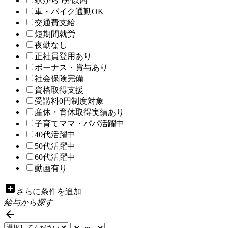
駅から5分以内
車・バイク通勤OK
交通費支給
短期間就労
夜勤なし
正社員登用あり
ボーナス・賞与あり
社会保険完備
資格取得支援
受講料0円制度対象
産休・育休取得実績あり
子育てママ・パパ活躍中
40代活躍中
50代活躍中
60代活躍中
動画有り
add_box
さらに条件を追加
給与から探す

～