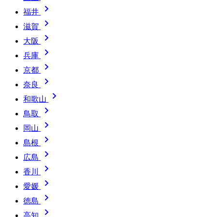

福井

滋賀

大阪

兵庫

京都

奈良

和歌山

鳥取

岡山

島根

広島

香川

愛媛

徳島

高知