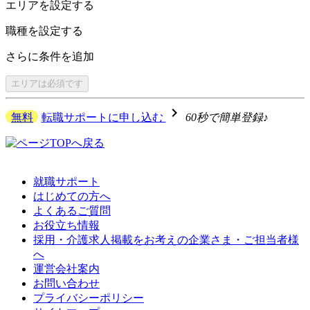
エリアを
設定する
職種を
設定する
さらに
条件を追加
エリアは
必須です
navigate_next
無料
転職サポートに申し込む
60秒で簡単登録♪
就職サポート
はじめての方へ
よくあるご質問
お役立ち情報
採用・介護求人掲載をお考えの企業さま・ご担当者様
へ
運営会社案内
お問い合わせ
プライバシーポリシー