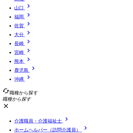

山口

福岡

佐賀

大分

長崎

宮崎

熊本

鹿児島

沖縄
cached
職種から探す
職種から探す
close

介護職員・介護福祉士

ホームヘルパー（訪問介護員）