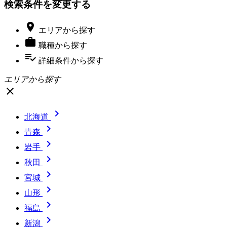
検索条件を変更する

エリア
から探す

職種
から探す
playlist_add_check
詳細条件
から探す
エリアから探す
close

北海道

青森

岩手

秋田

宮城

山形

福島

新潟