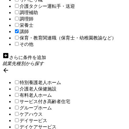
介護タクシー運転手・送迎
調理補助
調理師
栄養士
講師
保育・教育関連職（保育士・幼稚園教諭など）
その他
add_box
さらに条件を追加
就業先種別から探す

特別養護老人ホーム
介護老人保健施設
有料老人ホーム
サービス付き高齢者住宅
グループホーム
ケアハウス
デイサービス
デイケアサービス