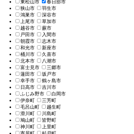
東松山市
春日部市
狭山市
羽生市
鴻巣市
深谷市
上尾市
草加市
越谷市
蕨市
戸田市
入間市
朝霞市
志木市
和光市
新座市
桶川市
久喜市
北本市
八潮市
富士見市
三郷市
蓮田市
坂戸市
幸手市
鶴ヶ島市
日高市
吉川市
ふじみ野市
白岡市
伊奈町
三芳町
毛呂山町
越生町
滑川町
川島町
鳩山町
皆野町
神川町
上里町
寄居町
杉戸町