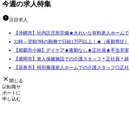
今週の求人特集
new_releases
注目求人
【沖縄市】社内託児所完備★きれいな有料老人ホーム
22時～翌朝7時の勤務で日給1万円以上！★（夜勤専従
【那覇市小禄】デイケア★夜勤なし★正社員★手当充
【盛岡市】老人保健施設での介護スタッフ＊正社員＊
【花巻市】特別養護老人ホームでの介護スタッフ◎正
close
閉じる