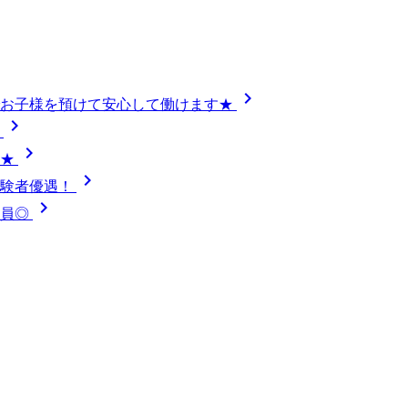
chevron_right
でお子様を預けて安心して働けます★
chevron_right
）
chevron_right
実★
chevron_right
経験者優遇！
chevron_right
社員◎