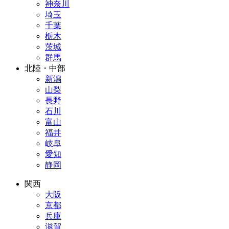
神奈川
埼玉
千葉
栃木
茨城
群馬
北陸・中部
新潟
山梨
長野
石川
富山
福井
岐阜
愛知
静岡
関西
大阪
京都
兵庫
滋賀