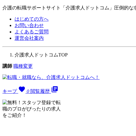
介護の転職サポートサイト「介護求人ドットコム」圧倒的な
はじめての方へ
お問い合わせ
よくあるご質問
運営会社案内
介護求人ドットコムTOP
講師
職種変更
favorite
library_books
キープ
0
閲覧履歴