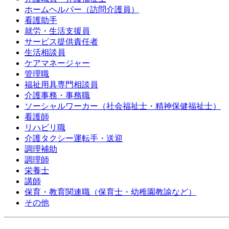
ホームヘルパー（訪問介護員）
看護助手
就労・生活支援員
サービス提供責任者
生活相談員
ケアマネージャー
管理職
福祉用具専門相談員
介護事務・事務職
ソーシャルワーカー（社会福祉士・精神保健福祉士）
看護師
リハビリ職
介護タクシー運転手・送迎
調理補助
調理師
栄養士
講師
保育・教育関連職（保育士・幼稚園教諭など）
その他