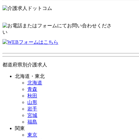
都道府県別介護求人
北海道・東北
北海道
青森
秋田
山形
岩手
宮城
福島
関東
東京