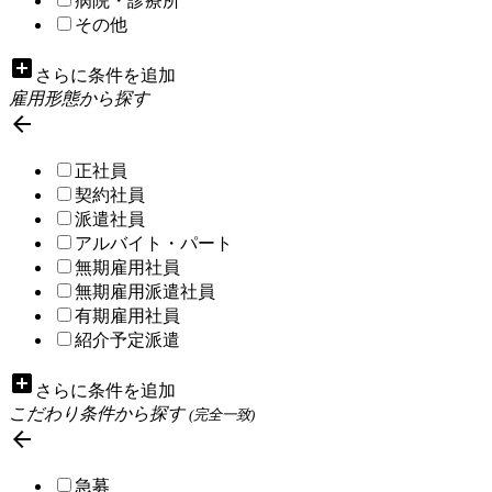
病院・診療所
その他
add_box
さらに条件を追加
雇用形態から探す

正社員
契約社員
派遣社員
アルバイト・パート
無期雇用社員
無期雇用派遣社員
有期雇用社員
紹介予定派遣
add_box
さらに条件を追加
こだわり条件から探す
(完全一致)

急募