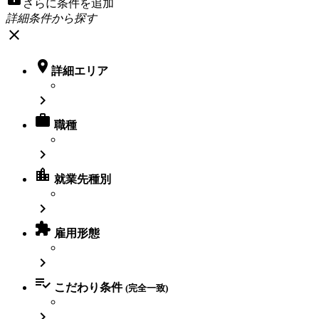
さらに条件を追加
詳細条件から探す
close

詳細エリア


職種

location_city
就業先種別


雇用形態


こだわり条件
(完全一致)
