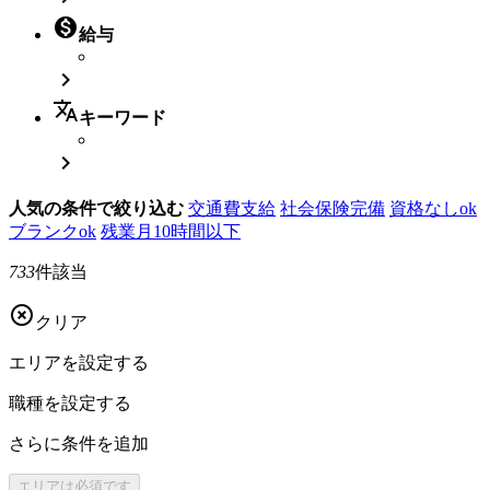

給与

translate
キーワード

人気の条件で絞り込む
交通費支給
社会保険完備
資格なしok
ブランクok
残業月10時間以下
733
件該当

クリア
エリアを
設定する
職種を
設定する
さらに
条件を追加
エリアは
必須です