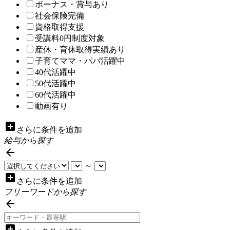
ボーナス・賞与あり
社会保険完備
資格取得支援
受講料0円制度対象
産休・育休取得実績あり
子育てママ・パパ活躍中
40代活躍中
50代活躍中
60代活躍中
動画有り
add_box
さらに条件を追加
給与から探す

～
add_box
さらに条件を追加
フリーワードから探す

add_box