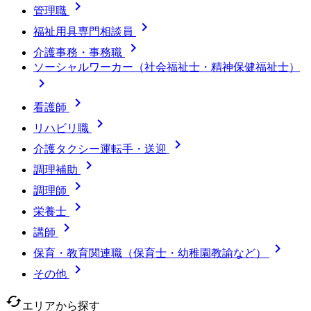

管理職

福祉用具専門相談員

介護事務・事務職
ソーシャルワーカー（社会福祉士・精神保健福祉士）


看護師

リハビリ職

介護タクシー運転手・送迎

調理補助

調理師

栄養士

講師

保育・教育関連職（保育士・幼稚園教諭など）

その他
cached
エリアから探す