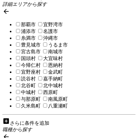
詳細エリアから探す

那覇市
宜野湾市
浦添市
名護市
糸満市
沖縄市
豊見城市
うるま市
宮古島市
南城市
国頭村
大宜味村
今帰仁村
恩納村
宜野座村
金武町
読谷村
嘉手納町
北谷町
北中城村
中城村
西原町
与那原町
南風原町
久米島町
八重瀬町
add_box
さらに条件を追加
職種から探す
