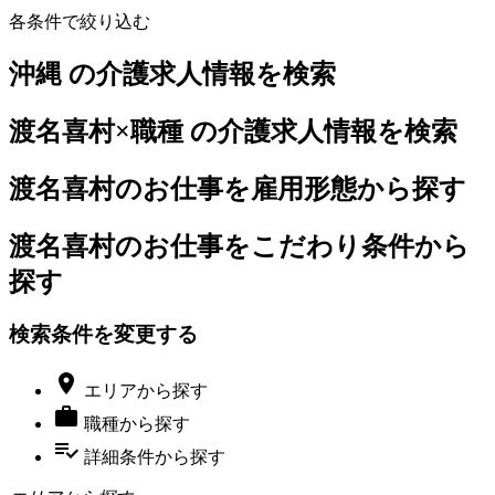
各条件で絞り込む
沖縄 の介護求人情報を検索
渡名喜村×職種 の介護求人情報を検索
渡名喜村のお仕事を雇用形態から探す
渡名喜村のお仕事をこだわり条件から
探す
検索条件を変更する

エリア
から探す

職種
から探す
playlist_add_check
詳細条件
から探す