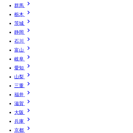

群馬

栃木

茨城

静岡

石川

富山

岐阜

愛知

山梨

三重

福井

滋賀

大阪

兵庫

京都