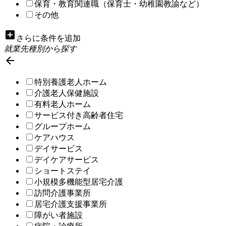
保育・教育関連職（保育士・幼稚園教諭など）
その他
add_box
さらに条件を追加
就業先種別から探す

特別養護老人ホーム
介護老人保健施設
有料老人ホーム
サービス付き高齢者住宅
グループホーム
ケアハウス
デイサービス
デイケアサービス
ショートステイ
小規模多機能型居宅介護
訪問介護事業所
居宅介護支援事業所
障がい者施設