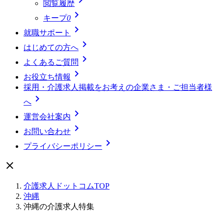
閲覧履歴

キープ
0

就職サポート

はじめての方へ

よくあるご質問

お役立ち情報
採用・介護求人掲載をお考えの企業さま・ご担当者様

へ

運営会社案内

お問い合わせ

プライバシーポリシー

介護求人ドットコムTOP
沖縄
沖縄の介護求人特集