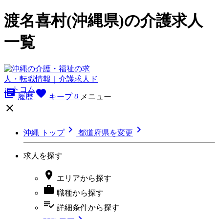
渡名喜村(沖縄県)の介護求人
一覧
library_books
favorite
履歴
キープ
0
メニュー



沖縄 トップ
都道府県を変更
求人を探す

エリア
から探す

職種
から探す
playlist_add_check
詳細条件
から探す
