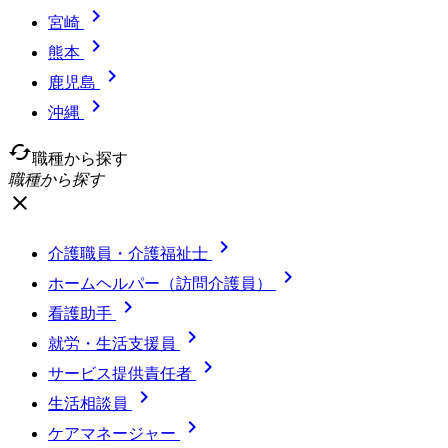

宮崎

熊本

鹿児島

沖縄
cached
職種から探す
職種から探す
close

介護職員・介護福祉士

ホームヘルパー（訪問介護員）

看護助手

就労・生活支援員

サービス提供責任者

生活相談員

ケアマネージャー