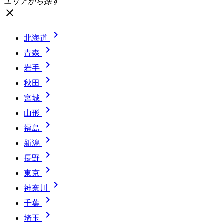
エリアから探す
close

北海道

青森

岩手

秋田

宮城

山形

福島

新潟

長野

東京

神奈川

千葉

埼玉