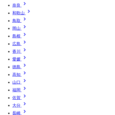

奈良

和歌山

鳥取

岡山

島根

広島

香川

愛媛

徳島

高知

山口

福岡

佐賀

大分

長崎