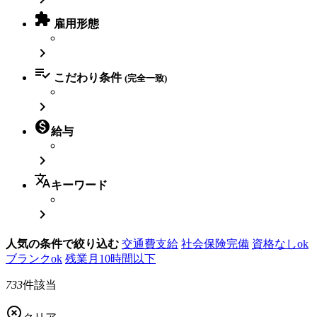

雇用形態


こだわり条件
(完全一致)


給与

translate
キーワード

人気の条件で絞り込む
交通費支給
社会保険完備
資格なしok
ブランクok
残業月10時間以下
733
件該当
