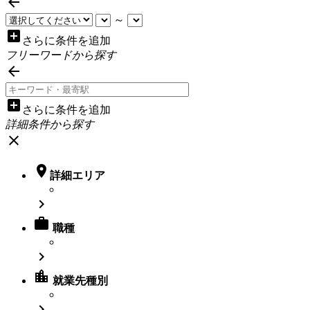

～
add_box
さらに条件を追加
フリーワードから探す

add_box
さらに条件を追加
詳細条件から探す
close

詳細エリア


職種

location_city
就業先種別
