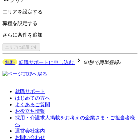
クリア
エリアを
設定する
職種を
設定する
さらに
条件を追加
エリアは
必須です
navigate_next
無料
転職サポートに申し込む
60秒で簡単登録♪
就職サポート
はじめての方へ
よくあるご質問
お役立ち情報
採用・介護求人掲載をお考えの企業さま・ご担当者様
へ
運営会社案内
お問い合わせ