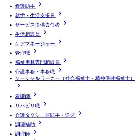

看護助手

就労・生活支援員

サービス提供責任者

生活相談員

ケアマネージャー

管理職

福祉用具専門相談員

介護事務・事務職
ソーシャルワーカー（社会福祉士・精神保健福祉士）


看護師

リハビリ職

介護タクシー運転手・送迎

調理補助

調理師