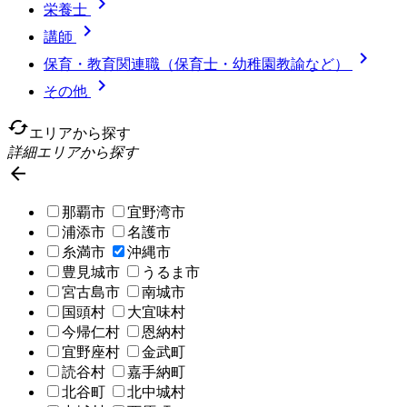

栄養士

講師

保育・教育関連職（保育士・幼稚園教諭など）

その他
cached
エリアから探す
詳細エリアから探す

那覇市
宜野湾市
浦添市
名護市
糸満市
沖縄市
豊見城市
うるま市
宮古島市
南城市
国頭村
大宜味村
今帰仁村
恩納村
宜野座村
金武町
読谷村
嘉手納町
北谷町
北中城村