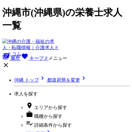
沖縄市(沖縄県)の栄養士求人
一覧
library_books
favorite
履歴
キープ
0
メニュー



沖縄 トップ
都道府県を変更
求人を探す

エリア
から探す

職種
から探す
playlist_add_check
詳細条件
から探す
