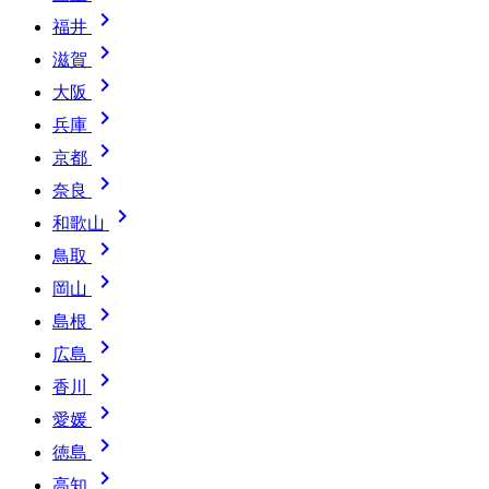

福井

滋賀

大阪

兵庫

京都

奈良

和歌山

鳥取

岡山

島根

広島

香川

愛媛

徳島

高知