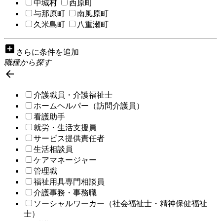
中城村
西原町
与那原町
南風原町
久米島町
八重瀬町
add_box
さらに条件を追加
職種から探す

介護職員・介護福祉士
ホームヘルパー（訪問介護員）
看護助手
就労・生活支援員
サービス提供責任者
生活相談員
ケアマネージャー
管理職
福祉用具専門相談員
介護事務・事務職
ソーシャルワーカー（社会福祉士・精神保健福祉
士）