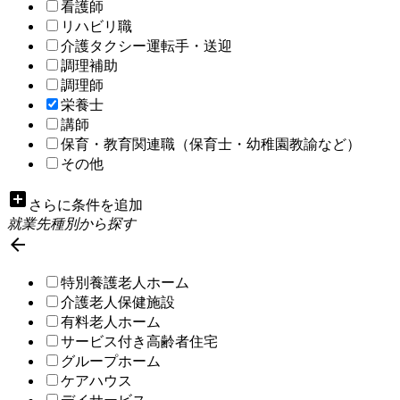
看護師
リハビリ職
介護タクシー運転手・送迎
調理補助
調理師
栄養士
講師
保育・教育関連職（保育士・幼稚園教諭など）
その他
add_box
さらに条件を追加
就業先種別から探す

特別養護老人ホーム
介護老人保健施設
有料老人ホーム
サービス付き高齢者住宅
グループホーム
ケアハウス