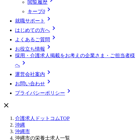
閲覧履歴

キープ
0

就職サポート

はじめての方へ

よくあるご質問

お役立ち情報
採用・介護求人掲載をお考えの企業さま・ご担当者様

へ

運営会社案内

お問い合わせ

プライバシーポリシー

介護求人ドットコムTOP
沖縄
沖縄市
沖縄市の栄養士求人一覧