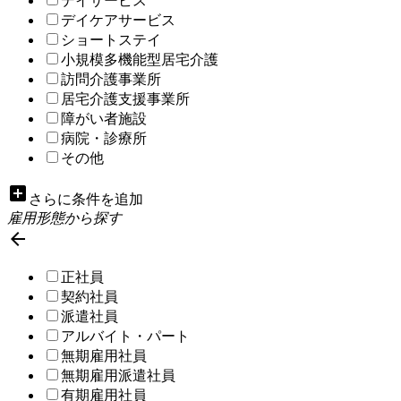
デイサービス
デイケアサービス
ショートステイ
小規模多機能型居宅介護
訪問介護事業所
居宅介護支援事業所
障がい者施設
病院・診療所
その他
add_box
さらに条件を追加
雇用形態から探す

正社員
契約社員
派遣社員
アルバイト・パート
無期雇用社員
無期雇用派遣社員
有期雇用社員