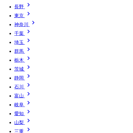

長野

東京

神奈川

千葉

埼玉

群馬

栃木

茨城

静岡

石川

富山

岐阜

愛知

山梨

三重