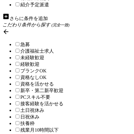
紹介予定派遣
add_box
さらに条件を追加
こだわり条件から探す
(完全一致)

急募
介護福祉士求人
未経験歓迎
経験歓迎
ブランクOK
資格なしOK
資格を活かせる
新卒・第二新卒歓迎
PCスキル不要
接客経験を活かせる
土日祝休み
日祝休み
扶養枠
残業月10時間以下