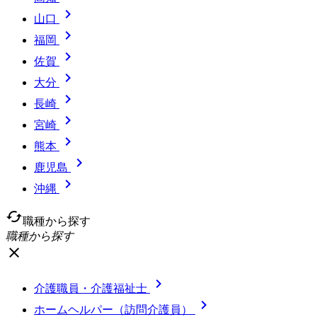

山口

福岡

佐賀

大分

長崎

宮崎

熊本

鹿児島

沖縄
cached
職種から探す
職種から探す
close

介護職員・介護福祉士

ホームヘルパー（訪問介護員）