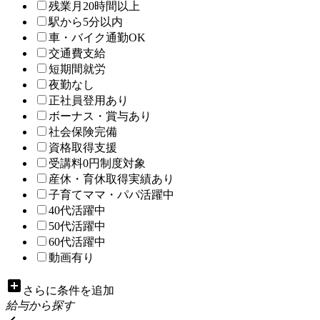
残業月20時間以上
駅から5分以内
車・バイク通勤OK
交通費支給
短期間就労
夜勤なし
正社員登用あり
ボーナス・賞与あり
社会保険完備
資格取得支援
受講料0円制度対象
産休・育休取得実績あり
子育てママ・パパ活躍中
40代活躍中
50代活躍中
60代活躍中
動画有り
add_box
さらに条件を追加
給与から探す