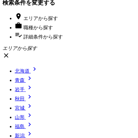
検索条件を変更する

エリア
から探す

職種
から探す
playlist_add_check
詳細条件
から探す
エリアから探す
close

北海道

青森

岩手

秋田

宮城

山形

福島

新潟