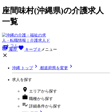
座間味村(沖縄県)の介護求人
一覧
library_books
favorite
履歴
キープ
0
メニュー



沖縄 トップ
都道府県を変更
求人を探す

エリア
から探す

職種
から探す
playlist_add_check
詳細条件
から探す
