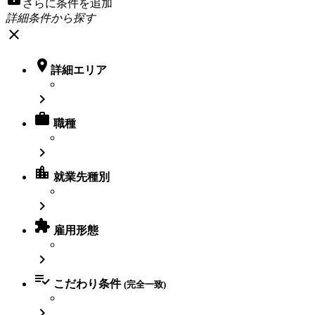
さらに条件を追加
詳細条件から探す
close

詳細エリア


職種

location_city
就業先種別


雇用形態


こだわり条件
(完全一致)
