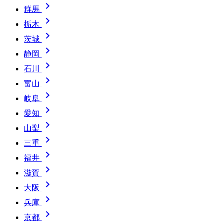

群馬

栃木

茨城

静岡

石川

富山

岐阜

愛知

山梨

三重

福井

滋賀

大阪

兵庫

京都