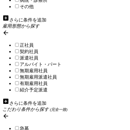
病院・診療所
その他
add_box
さらに条件を追加
雇用形態から探す

正社員
契約社員
派遣社員
アルバイト・パート
無期雇用社員
無期雇用派遣社員
有期雇用社員
紹介予定派遣
add_box
さらに条件を追加
こだわり条件から探す
(完全一致)

急募