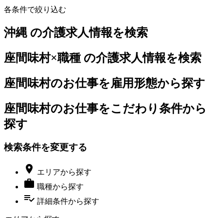
各条件で絞り込む
沖縄 の介護求人情報を検索
座間味村×職種 の介護求人情報を検索
座間味村のお仕事を雇用形態から探す
座間味村のお仕事をこだわり条件から
探す
検索条件を変更する

エリア
から探す

職種
から探す
playlist_add_check
詳細条件
から探す