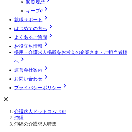
閲覧履歴

キープ
0

就職サポート

はじめての方へ

よくあるご質問

お役立ち情報
採用・介護求人掲載をお考えの企業さま・ご担当者様

へ

運営会社案内

お問い合わせ

プライバシーポリシー

介護求人ドットコムTOP
沖縄
沖縄の介護求人特集