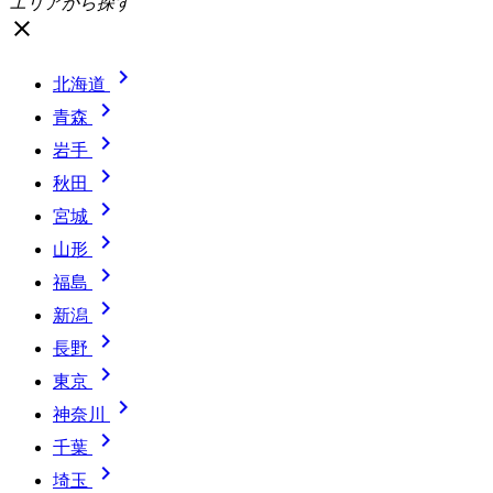
エリアから探す
close

北海道

青森

岩手

秋田

宮城

山形

福島

新潟

長野

東京

神奈川

千葉

埼玉