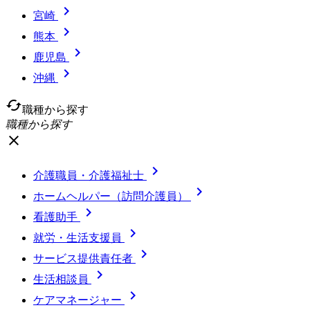

宮崎

熊本

鹿児島

沖縄
cached
職種から探す
職種から探す
close

介護職員・介護福祉士

ホームヘルパー（訪問介護員）

看護助手

就労・生活支援員

サービス提供責任者

生活相談員

ケアマネージャー