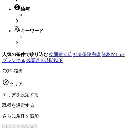

給与

translate
キーワード

人気の条件で絞り込む
交通費支給
社会保険完備
資格なしok
ブランクok
残業月10時間以下
733
件該当

クリア
エリアを
設定する
職種を
設定する
さらに
条件を追加
エリアは
必須です