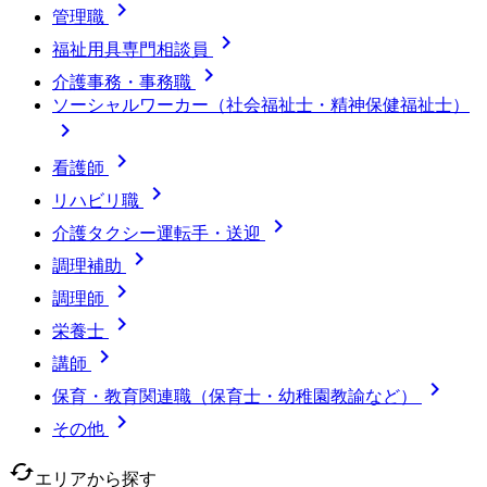

管理職

福祉用具専門相談員

介護事務・事務職
ソーシャルワーカー（社会福祉士・精神保健福祉士）


看護師

リハビリ職

介護タクシー運転手・送迎

調理補助

調理師

栄養士

講師

保育・教育関連職（保育士・幼稚園教諭など）

その他
cached
エリアから探す