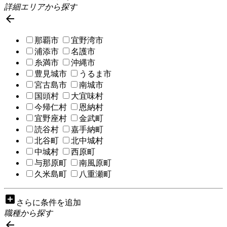
詳細エリアから探す

那覇市
宜野湾市
浦添市
名護市
糸満市
沖縄市
豊見城市
うるま市
宮古島市
南城市
国頭村
大宜味村
今帰仁村
恩納村
宜野座村
金武町
読谷村
嘉手納町
北谷町
北中城村
中城村
西原町
与那原町
南風原町
久米島町
八重瀬町
add_box
さらに条件を追加
職種から探す
