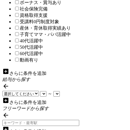
ボーナス・賞与あり
社会保険完備
資格取得支援
受講料0円制度対象
産休・育休取得実績あり
子育てママ・パパ活躍中
40代活躍中
50代活躍中
60代活躍中
動画有り
add_box
さらに条件を追加
給与から探す

～
add_box
さらに条件を追加
フリーワードから探す

add_box