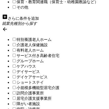
保育・教育関連職（保育士・幼稚園教諭など）
その他
add_box
さらに条件を追加
就業先種別から探す

特別養護老人ホーム
介護老人保健施設
有料老人ホーム
サービス付き高齢者住宅
グループホーム
ケアハウス
デイサービス
デイケアサービス
ショートステイ
小規模多機能型居宅介護
訪問介護事業所
居宅介護支援事業所
障がい者施設