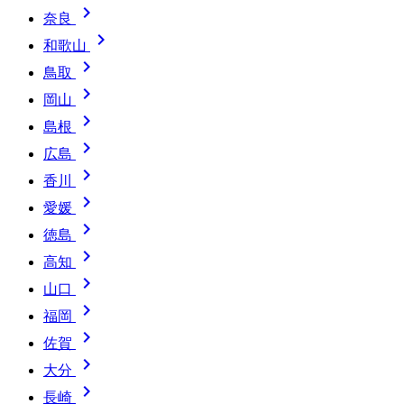

奈良

和歌山

鳥取

岡山

島根

広島

香川

愛媛

徳島

高知

山口

福岡

佐賀

大分

長崎