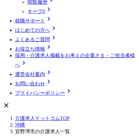
閲覧履歴

キープ
0

就職サポート

はじめての方へ

よくあるご質問

お役立ち情報
採用・介護求人掲載をお考えの企業さま・ご担当者様

へ

運営会社案内

お問い合わせ

プライバシーポリシー

介護求人ドットコムTOP
沖縄
宜野湾市の介護求人一覧