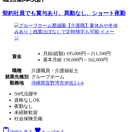
契約社員でも賞与あり、異動なし、ショート夜勤
月給(総額)
195,000円～211,500円
賃金
基本月給 156,000円～162,000円
職種
介護職員・介護福祉士
就業先種別
グループホーム
勤務地
沖縄県宜野湾市伊佐2‐1‐6
50代活躍中
資格なしOK
夜勤なし
未経験歓迎
社会保険完備

favorite