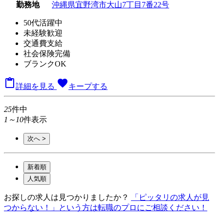
勤務地
沖縄県宜野湾市大山7丁目7番22号
50代活躍中
未経験歓迎
交通費支給
社会保険完備
ブランクOK

favorite
詳細を見る
キープする
25
件中
1～10
件表示
次へ >
新着順
人気順
お探しの求人は見つかりましたか？
「ピッタリの求人が見
つからない！」という方は転職のプロにご相談ください！