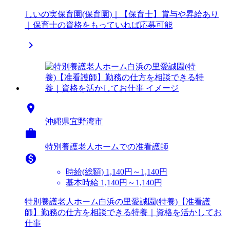
しいの実保育園(保育園)｜【保育士】賞与や昇給あり
｜保育士の資格をもっていれば応募可能


沖縄県宜野湾市

特別養護老人ホームでの准看護師

時給(総額)
1,140円～1,140円
基本時給 1,140円～1,140円
特別養護老人ホーム白浜の里愛誠園(特養)【准看護
師】勤務の仕方を相談できる特養｜資格を活かしてお
仕事