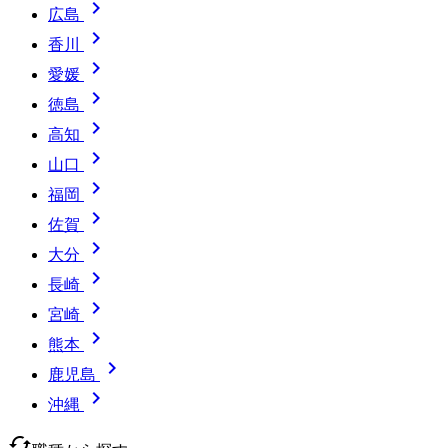

広島

香川

愛媛

徳島

高知

山口

福岡

佐賀

大分

長崎

宮崎

熊本

鹿児島

沖縄
cached