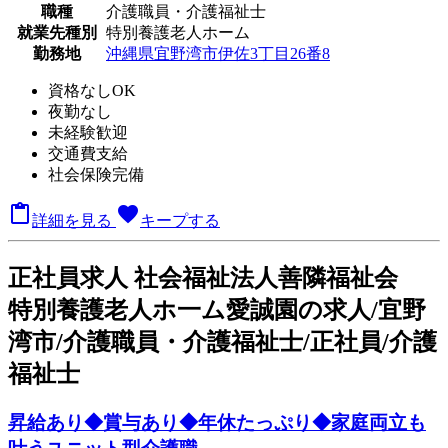
職種
介護職員・介護福祉士
就業先種別
特別養護老人ホーム
勤務地
沖縄県宜野湾市伊佐3丁目26番8
資格なしOK
夜勤なし
未経験歓迎
交通費支給
社会保険完備

favorite
詳細を見る
キープする
正
社員求人
社会福祉法人善隣福祉会
特別養護老人ホ一ム愛誠園の求人/宜野
湾市/介護職員・介護福祉士/正社員/介護
福祉士
昇給あり◆賞与あり◆年休たっぷり◆家庭両立も