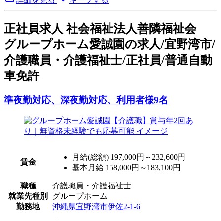
詳細を見る
キープする
正
社員求人
社会福祉法人善隣福祉会
グループホーム愛誠園の求人/宜野湾市/
介護職員・介護福祉士/正社員/普通自動
車免許
準夜勤対応、深夜勤対応、利用者様9名
月給(総額)
197,000円～232,600円
賃金
基本月給 158,000円～183,100円
職種
介護職員・介護福祉士
就業先種別
グループホーム
勤務地
沖縄県宜野湾市伊佐2‐1‐6