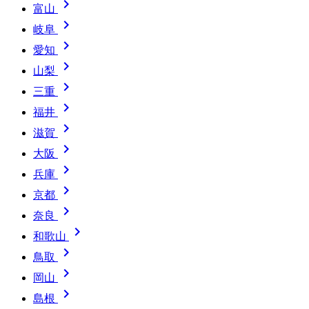

富山

岐阜

愛知

山梨

三重

福井

滋賀

大阪

兵庫

京都

奈良

和歌山

鳥取

岡山

島根