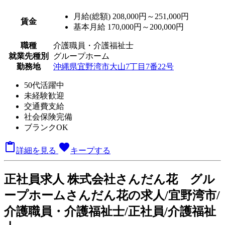
月給(総額)
208,000円～251,000円
賃金
基本月給 170,000円～200,000円
職種
介護職員・介護福祉士
就業先種別
グループホーム
勤務地
沖縄県宜野湾市大山7丁目7番22号
50代活躍中
未経験歓迎
交通費支給
社会保険完備
ブランクOK

favorite
詳細を見る
キープする
正
社員求人
株式会社さんだん花 グル
ープホームさんだん花の求人/宜野湾市/
介護職員・介護福祉士/正社員/介護福祉