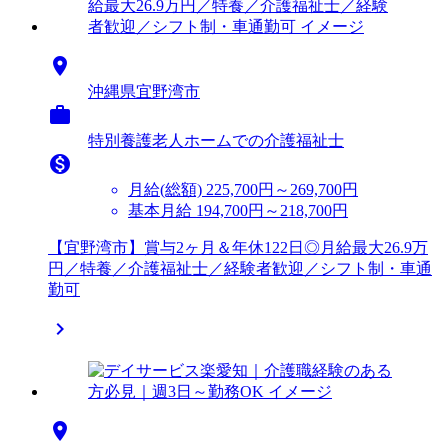

沖縄県宜野湾市

特別養護老人ホームでの介護福祉士

月給(総額)
225,700円～269,700円
基本月給 194,700円～218,700円
【宜野湾市】賞与2ヶ月＆年休122日◎月給最大26.9万
円／特養／介護福祉士／経験者歓迎／シフト制・車通
勤可

