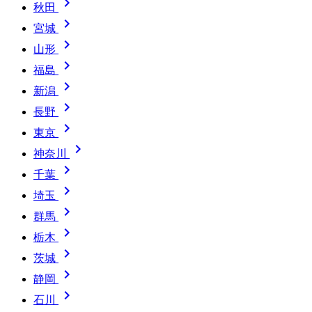

秋田

宮城

山形

福島

新潟

長野

東京

神奈川

千葉

埼玉

群馬

栃木

茨城

静岡

石川