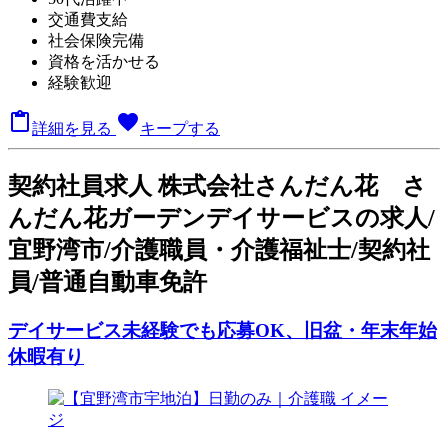
交通費支給
社会保険完備
資格を活かせる
経験歓迎

favorite
詳細を見る
キープする
契
約社員求人
株式会社さんだん花 さ
んだん花ガーデンデイサービスの求人/
宜野湾市/介護職員・介護福祉士/契約社
員/普通自動車免許
デイサービス未経験でも応募OK、旧盆・年末年始
休暇有り