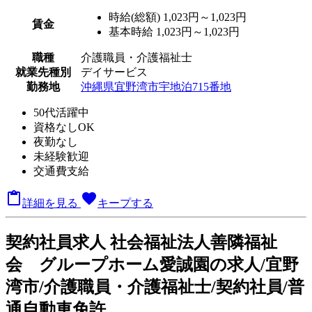
時給(総額)
1,023円～1,023円
賃金
基本時給 1,023円～1,023円
職種
介護職員・介護福祉士
就業先種別
デイサービス
勤務地
沖縄県宜野湾市宇地泊715番地
50代活躍中
資格なしOK
夜勤なし
未経験歓迎
交通費支給

favorite
詳細を見る
キープする
契
約社員求人
社会福祉法人善隣福祉
会 グループホーム愛誠園の求人/宜野
湾市/介護職員・介護福祉士/契約社員/普
通自動車免許