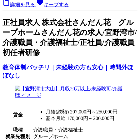

favorite
詳細を見る
キープする
正
社員求人
株式会社さんだん花 グル
ープホームさんだん花の求人/宜野湾市/
介護職員・介護福祉士/正社員/介護職員
初任者研修
教育体制バッチリ｜未経験の方も安心｜時間外ほ
ぼなし
月給(総額)
207,000円～250,000円
賃金
基本月給 170,000円～200,000円
職種
介護職員・介護福祉士
就業先種別
グループホーム