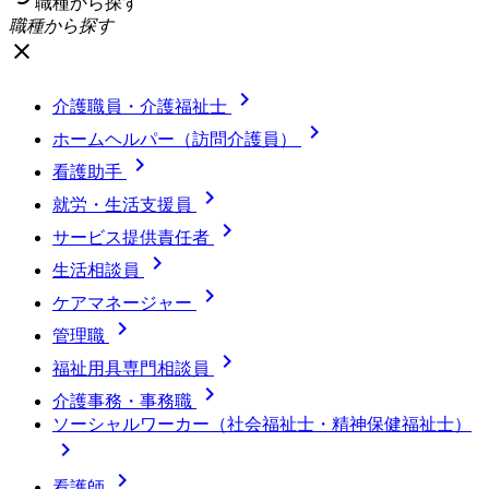
職種から探す
職種から探す
close

介護職員・介護福祉士

ホームヘルパー（訪問介護員）

看護助手

就労・生活支援員

サービス提供責任者

生活相談員

ケアマネージャー

管理職

福祉用具専門相談員

介護事務・事務職
ソーシャルワーカー（社会福祉士・精神保健福祉士）


看護師