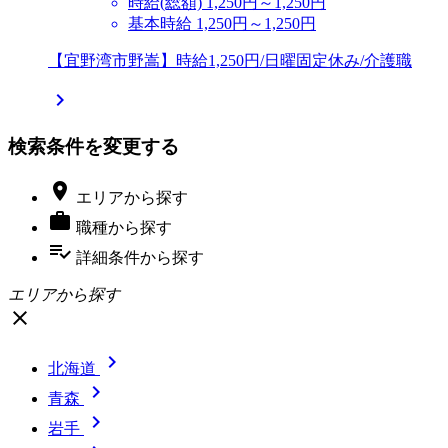
時給(総額)
1,250円～1,250円
基本時給 1,250円～1,250円
【宜野湾市野嵩】時給1,250円/日曜固定休み/介護職

検索条件を変更する

エリア
から探す

職種
から探す
playlist_add_check
詳細条件
から探す
エリアから探す
close

北海道

青森

岩手