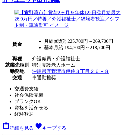
叶うユニット型介護職
月給(総額)
225,700円～269,700円
賃金
基本月給 194,700円～218,700円
職種
介護職員・介護福祉士
就業先種別
特別養護老人ホーム
勤務地
沖縄県宜野湾市伊佐３丁目２６－８
交通
車通勤推奨
交通費支給
社会保険完備
ブランクOK
資格を活かせる
経験歓迎

favorite
詳細を見る
キープする