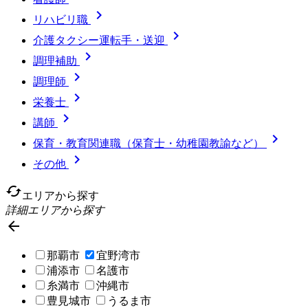

リハビリ職

介護タクシー運転手・送迎

調理補助

調理師

栄養士

講師

保育・教育関連職（保育士・幼稚園教諭など）

その他
cached
エリアから探す
詳細エリアから探す

那覇市
宜野湾市
浦添市
名護市
糸満市
沖縄市
豊見城市
うるま市