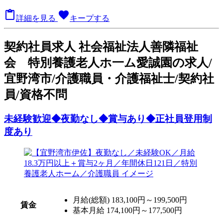

favorite
詳細を見る
キープする
契
約社員求人
社会福祉法人善隣福祉
会 特別養護老人ホ一ム愛誠園の求人/
宜野湾市/介護職員・介護福祉士/契約社
員/資格不問
未経験歓迎◆夜勤なし◆賞与あり◆正社員登用制
度あり
月給(総額)
183,100円～199,500円
賃金
基本月給 174,100円～177,500円