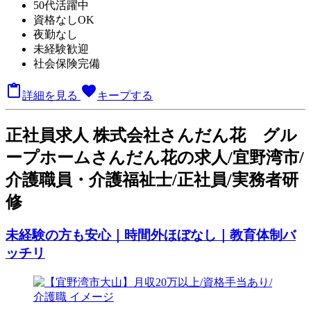
50代活躍中
資格なしOK
夜勤なし
未経験歓迎
社会保険完備

favorite
詳細を見る
キープする
正
社員求人
株式会社さんだん花 グル
ープホームさんだん花の求人/宜野湾市/
介護職員・介護福祉士/正社員/実務者研
修
未経験の方も安心｜時間外ほぼなし｜教育体制バ
ッチリ