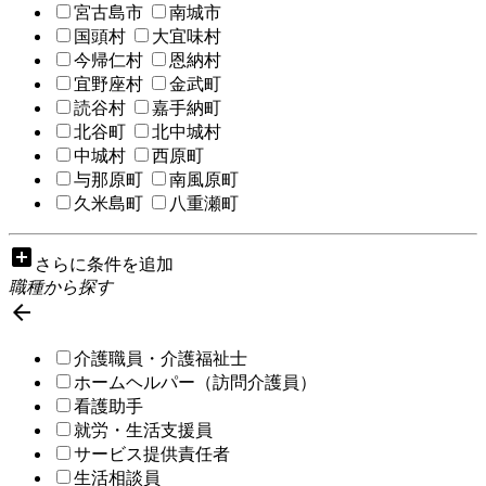
宮古島市
南城市
国頭村
大宜味村
今帰仁村
恩納村
宜野座村
金武町
読谷村
嘉手納町
北谷町
北中城村
中城村
西原町
与那原町
南風原町
久米島町
八重瀬町
add_box
さらに条件を追加
職種から探す

介護職員・介護福祉士
ホームヘルパー（訪問介護員）
看護助手
就労・生活支援員
サービス提供責任者
生活相談員