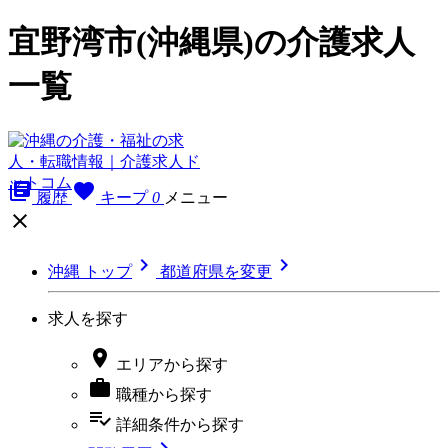
宜野湾市(沖縄県)の介護求人
一覧
library_books
favorite
履歴
キープ
0
メニュー



沖縄 トップ
都道府県を変更
求人を探す

エリア
から探す

職種
から探す
playlist_add_check
詳細条件
から探す
