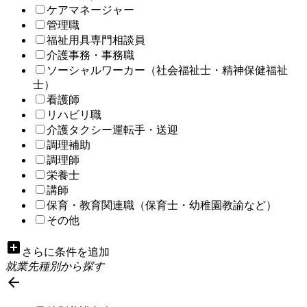
ケアマネージャー
管理職
福祉用具専門相談員
介護事務・事務職
ソーシャルワーカー（社会福祉士・精神保健福祉
士）
看護師
リハビリ職
介護タクシー運転手・送迎
調理補助
調理師
栄養士
講師
保育・教育関連職（保育士・幼稚園教諭など）
その他
add_box
さらに条件を追加
就業先種別から探す
