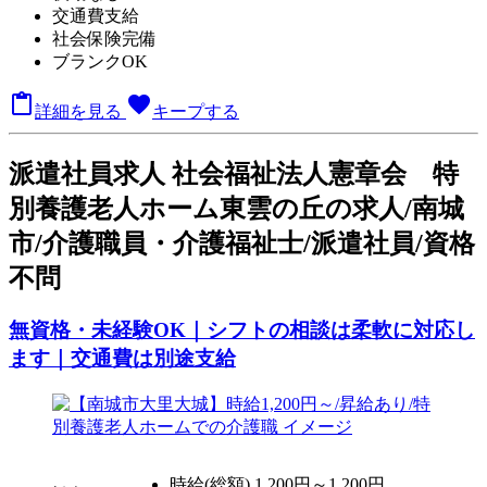
交通費支給
社会保険完備
ブランクOK

favorite
詳細を見る
キープする
派
遣社員求人
社会福祉法人憲章会 特
別養護老人ホーム東雲の丘の求人/南城
市/介護職員・介護福祉士/派遣社員/資格
不問
無資格・未経験OK｜シフトの相談は柔軟に対応し
ます｜交通費は別途支給
時給(総額)
1,200円～1,200円