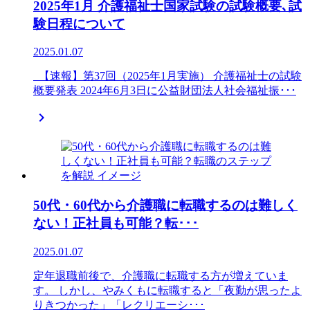
2025年1月 介護福祉士国家試験の試験概要､試
験日程について
2025.01.07
【速報】第37回（2025年1月実施） 介護福祉士の試験
概要発表 2024年6月3日に公益財団法人社会福祉振･･･

50代・60代から介護職に転職するのは難しく
ない！正社員も可能？転･･･
2025.01.07
定年退職前後で、介護職に転職する方が増えていま
す。 しかし、やみくもに転職すると「夜勤が思ったよ
りきつかった」「レクリエーシ･･･