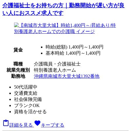
介護福祉士をお持ちの方｜勤務開始が遅い方が良
い人におススメ求人です
時給(総額)
1,400円～1,400円
賃金
基本時給 1,400円～1,400円
職種
介護職員・介護福祉士
就業先種別
特別養護老人ホーム
勤務地
沖縄県南城市大里大城1392番地
50代活躍中
交通費支給
社会保険完備
ブランクOK
資格を活かせる

favorite
詳細を見る
キープする