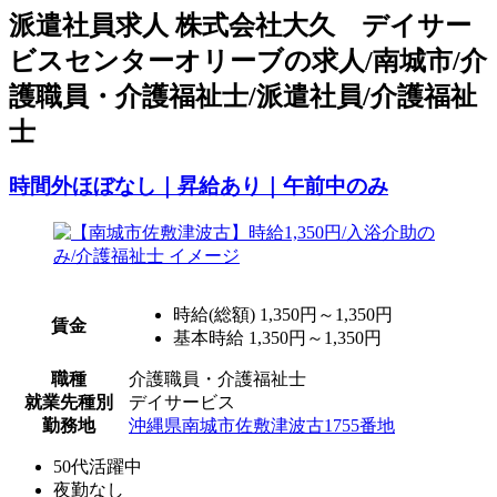
派
遣社員求人
株式会社大久 デイサー
ビスセンターオリーブの求人/南城市/介
護職員・介護福祉士/派遣社員/介護福祉
士
時間外ほぼなし｜昇給あり｜午前中のみ
時給(総額)
1,350円～1,350円
賃金
基本時給 1,350円～1,350円
職種
介護職員・介護福祉士
就業先種別
デイサービス
勤務地
沖縄県南城市佐敷津波古1755番地
50代活躍中
夜勤なし