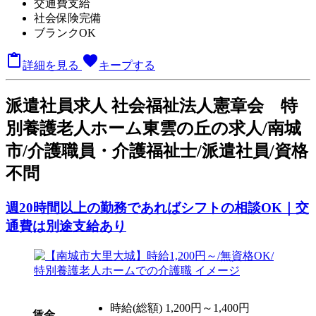
交通費支給
社会保険完備
ブランクOK

favorite
詳細を見る
キープする
派
遣社員求人
社会福祉法人憲章会 特
別養護老人ホーム東雲の丘の求人/南城
市/介護職員・介護福祉士/派遣社員/資格
不問
週20時間以上の勤務であればシフトの相談OK｜交
通費は別途支給あり
時給(総額)
1,200円～1,400円
賃金