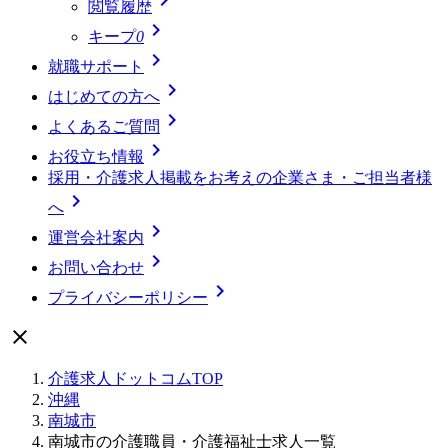
閲覧履歴

キープ
0

就職サポート

はじめての方へ

よくあるご質問

お役立ち情報
採用・介護求人掲載をお考えの企業さま・ご担当者様

へ

運営会社案内

お問い合わせ

プライバシーポリシー

介護求人ドットコムTOP
沖縄
南城市
南城市の介護職員・介護福祉士求人一覧