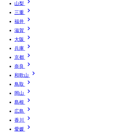

山梨

三重

福井

滋賀

大阪

兵庫

京都

奈良

和歌山

鳥取

岡山

島根

広島

香川

愛媛