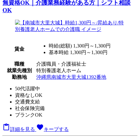
無資格OK｜介護業務経験がある方｜シフト相談
OK
時給(総額)
1,300円～1,300円
賃金
基本時給 1,300円～1,300円
職種
介護職員・介護福祉士
就業先種別
特別養護老人ホーム
勤務地
沖縄県南城市大里大城1392番地
50代活躍中
資格なしOK
交通費支給
社会保険完備
ブランクOK

favorite
詳細を見る
キープする