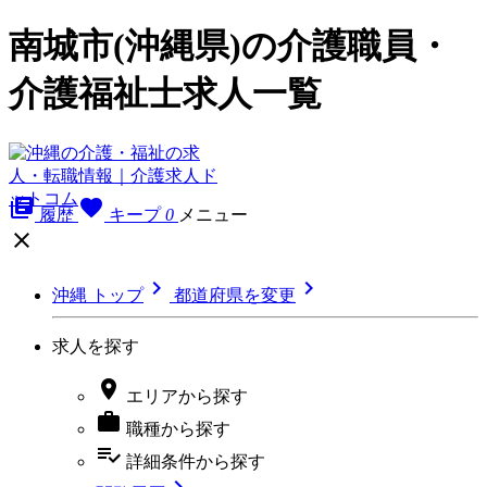
南城市(沖縄県)の介護職員・
介護福祉士求人一覧
library_books
favorite
履歴
キープ
0
メニュー



沖縄 トップ
都道府県を変更
求人を探す

エリア
から探す

職種
から探す
playlist_add_check
詳細条件
から探す
