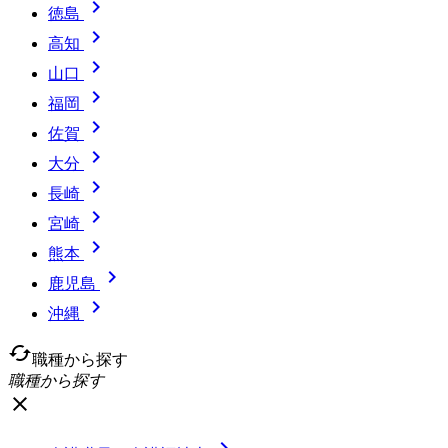

徳島

高知

山口

福岡

佐賀

大分

長崎

宮崎

熊本

鹿児島

沖縄
cached
職種から探す
職種から探す
close