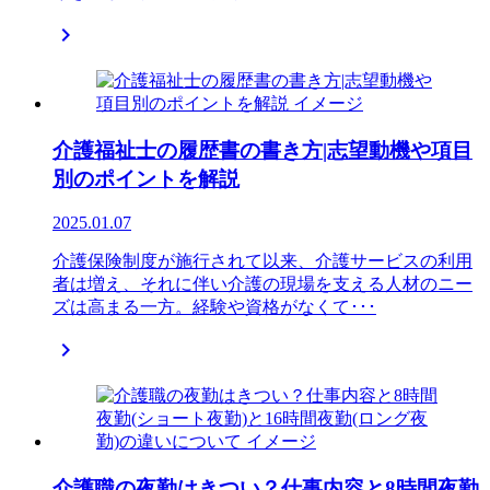

介護福祉士の履歴書の書き方|志望動機や項目
別のポイントを解説
2025.01.07
介護保険制度が施行されて以来、介護サービスの利用
者は増え、それに伴い介護の現場を支える人材のニー
ズは高まる一方。経験や資格がなくて･･･

介護職の夜勤はきつい？仕事内容と8時間夜勤