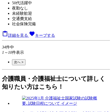
50代活躍中
夜勤なし
未経験歓迎
交通費支給
社会保険完備

favorite
詳細を見る
キープする
34
件中
1～10
件表示
次へ >
介護職員・介護福祉士について詳しく
知りたい方はこちら！