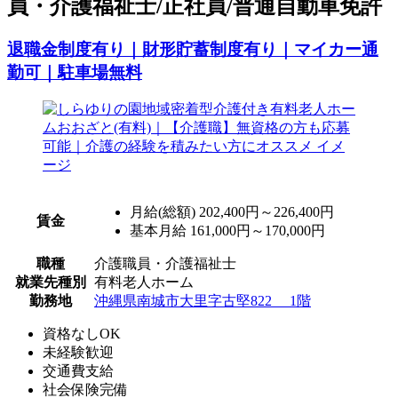
員・介護福祉士/正社員/普通自動車免許
退職金制度有り｜財形貯蓄制度有り｜マイカー通
勤可｜駐車場無料
月給(総額)
202,400円～226,400円
賃金
基本月給 161,000円～170,000円
職種
介護職員・介護福祉士
就業先種別
有料老人ホーム
勤務地
沖縄県南城市大里字古堅822 1階
資格なしOK
未経験歓迎
交通費支給
社会保険完備