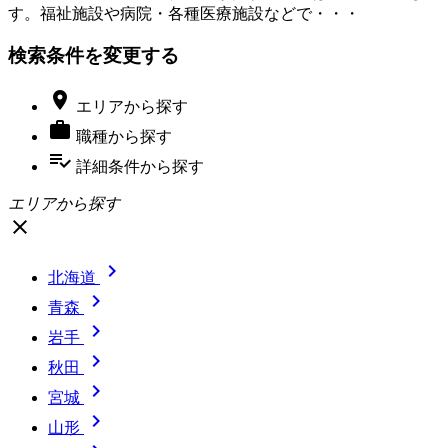
す。福祉施設や病院・各種医療施設などで・・・
検索条件を変更する

エリア
から探す

職種
から探す
playlist_add_check
詳細条件
から探す
エリアから探す
close

北海道

青森

岩手

秋田

宮城

山形