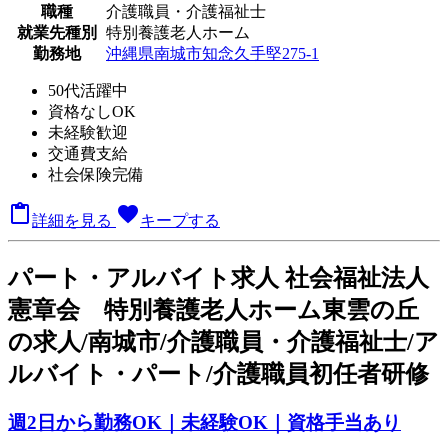
職種
介護職員・介護福祉士
就業先種別
特別養護老人ホーム
勤務地
沖縄県南城市知念久手堅275‐1
50代活躍中
資格なしOK
未経験歓迎
交通費支給
社会保険完備

favorite
詳細を見る
キープする
パート
・アルバイト求人
社会福祉法人
憲章会 特別養護老人ホーム東雲の丘
の求人/南城市/介護職員・介護福祉士/ア
ルバイト・パート/介護職員初任者研修
週2日から勤務OK｜未経験OK｜資格手当あり