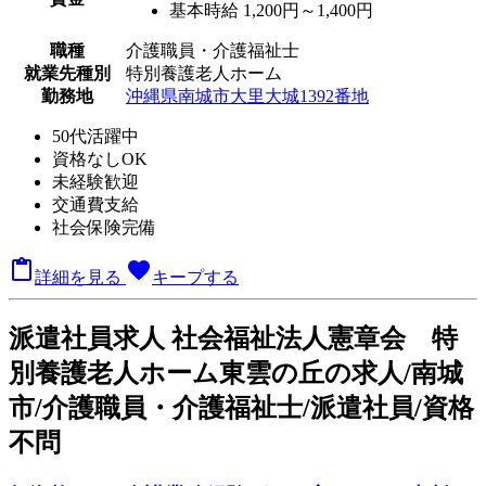
基本時給 1,200円～1,400円
職種
介護職員・介護福祉士
就業先種別
特別養護老人ホーム
勤務地
沖縄県南城市大里大城1392番地
50代活躍中
資格なしOK
未経験歓迎
交通費支給
社会保険完備

favorite
詳細を見る
キープする
派
遣社員求人
社会福祉法人憲章会 特
別養護老人ホーム東雲の丘の求人/南城
市/介護職員・介護福祉士/派遣社員/資格
不問