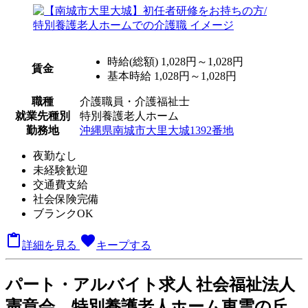
時給(総額)
1,028円～1,028円
賃金
基本時給 1,028円～1,028円
職種
介護職員・介護福祉士
就業先種別
特別養護老人ホーム
勤務地
沖縄県南城市大里大城1392番地
夜勤なし
未経験歓迎
交通費支給
社会保険完備
ブランクOK

favorite
詳細を見る
キープする
パート
・アルバイト求人
社会福祉法人
憲章会 特別養護老人ホーム東雲の丘