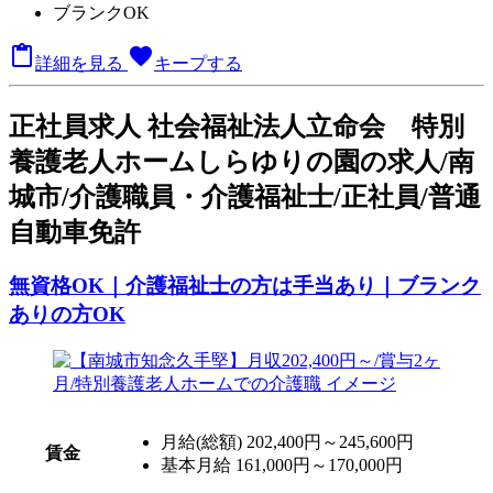
ブランクOK

favorite
詳細を見る
キープする
正
社員求人
社会福祉法人立命会 特別
養護老人ホームしらゆりの園の求人/南
城市/介護職員・介護福祉士/正社員/普通
自動車免許
無資格OK｜介護福祉士の方は手当あり｜ブランク
ありの方OK
月給(総額)
202,400円～245,600円
賃金
基本月給 161,000円～170,000円