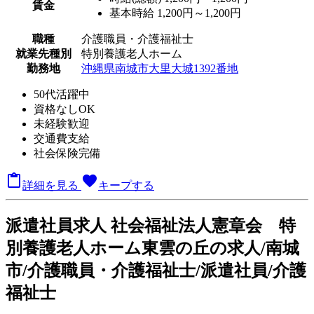
賃金
基本時給 1,200円～1,200円
職種
介護職員・介護福祉士
就業先種別
特別養護老人ホーム
勤務地
沖縄県南城市大里大城1392番地
50代活躍中
資格なしOK
未経験歓迎
交通費支給
社会保険完備

favorite
詳細を見る
キープする
派
遣社員求人
社会福祉法人憲章会 特
別養護老人ホーム東雲の丘の求人/南城
市/介護職員・介護福祉士/派遣社員/介護
福祉士