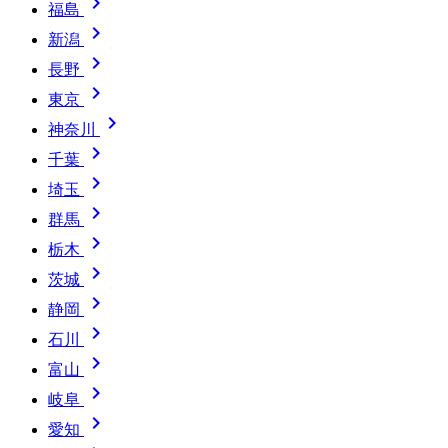

福島

新潟

長野

東京

神奈川

千葉

埼玉

群馬

栃木

茨城

静岡

石川

富山

岐阜

愛知