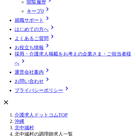
閲覧履歴

キープ
0

就職サポート

はじめての方へ

よくあるご質問

お役立ち情報
採用・介護求人掲載をお考えの企業さま・ご担当者様

へ

運営会社案内

お問い合わせ

プライバシーポリシー

介護求人ドットコムTOP
沖縄
北中城村
北中城村の調理師求人一覧