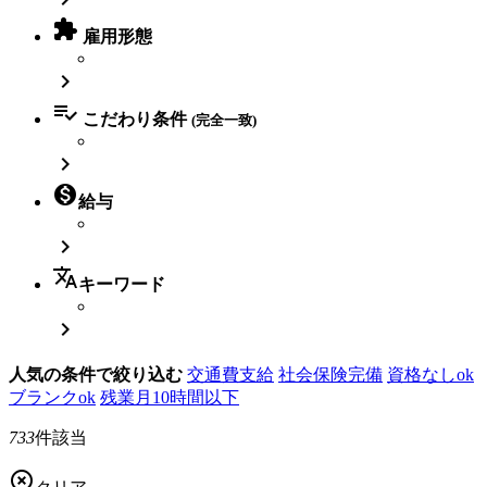

雇用形態


こだわり条件
(完全一致)


給与

translate
キーワード

人気の条件で絞り込む
交通費支給
社会保険完備
資格なしok
ブランクok
残業月10時間以下
733
件該当
