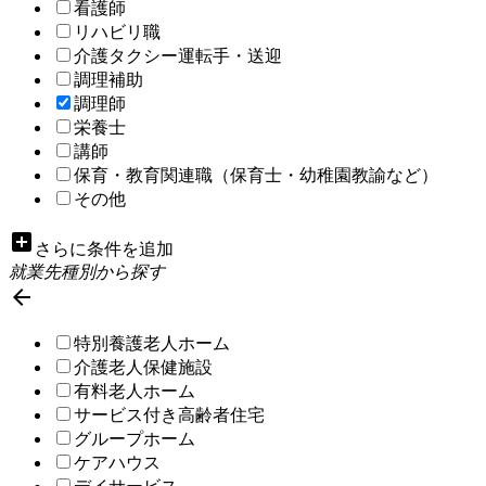
看護師
リハビリ職
介護タクシー運転手・送迎
調理補助
調理師
栄養士
講師
保育・教育関連職（保育士・幼稚園教諭など）
その他
add_box
さらに条件を追加
就業先種別から探す

特別養護老人ホーム
介護老人保健施設
有料老人ホーム
サービス付き高齢者住宅
グループホーム
ケアハウス