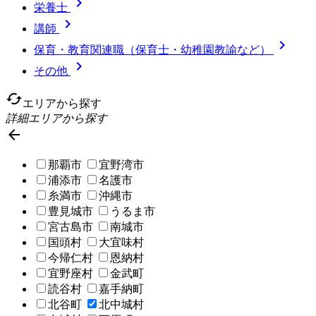

栄養士

講師

保育・教育関連職（保育士・幼稚園教諭など）

その他
cached
エリアから探す
詳細エリアから探す

那覇市
宜野湾市
浦添市
名護市
糸満市
沖縄市
豊見城市
うるま市
宮古島市
南城市
国頭村
大宜味村
今帰仁村
恩納村
宜野座村
金武町
読谷村
嘉手納町
北谷町
北中城村