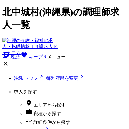
北中城村(沖縄県)の調理師求
人一覧
library_books
favorite
履歴
キープ
0
メニュー



沖縄 トップ
都道府県を変更
求人を探す

エリア
から探す

職種
から探す
playlist_add_check
詳細条件
から探す
