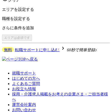
クリア
エリアを
設定する
職種を
設定する
さらに
条件を追加
エリアは
必須です
navigate_next
無料
転職サポートに申し込む
60秒で簡単登録♪
就職サポート
はじめての方へ
よくあるご質問
お役立ち情報
採用・介護求人掲載をお考えの企業さま・ご担当者様
へ
運営会社案内
お問い合わせ