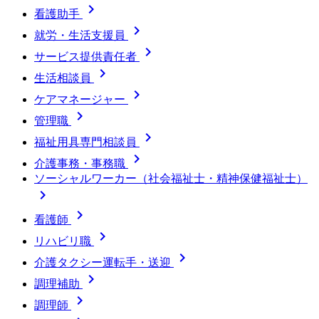

看護助手

就労・生活支援員

サービス提供責任者

生活相談員

ケアマネージャー

管理職

福祉用具専門相談員

介護事務・事務職
ソーシャルワーカー（社会福祉士・精神保健福祉士）


看護師

リハビリ職

介護タクシー運転手・送迎

調理補助

調理師