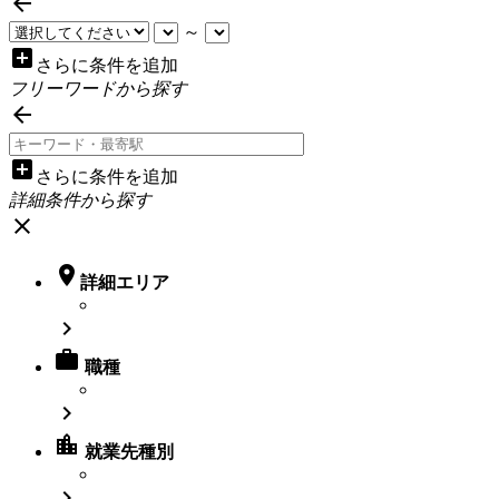

～
add_box
さらに条件を追加
フリーワードから探す

add_box
さらに条件を追加
詳細条件から探す
close

詳細エリア


職種

location_city
就業先種別
