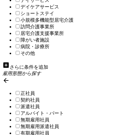
デイサービス
デイケアサービス
ショートステイ
小規模多機能型居宅介護
訪問介護事業所
居宅介護支援事業所
障がい者施設
病院・診療所
その他
add_box
さらに条件を追加
雇用形態から探す

正社員
契約社員
派遣社員
アルバイト・パート
無期雇用社員
無期雇用派遣社員
有期雇用社員