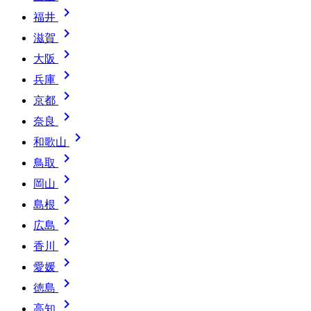

福井

滋賀

大阪

兵庫

京都

奈良

和歌山

鳥取

岡山

島根

広島

香川

愛媛

徳島

高知