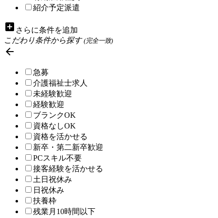
紹介予定派遣
add_box
さらに条件を追加
こだわり条件から探す
(完全一致)

急募
介護福祉士求人
未経験歓迎
経験歓迎
ブランクOK
資格なしOK
資格を活かせる
新卒・第二新卒歓迎
PCスキル不要
接客経験を活かせる
土日祝休み
日祝休み
扶養枠
残業月10時間以下