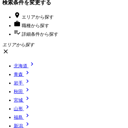
検索条件を変更する

エリア
から探す

職種
から探す
playlist_add_check
詳細条件
から探す
エリアから探す
close

北海道

青森

岩手

秋田

宮城

山形

福島

新潟