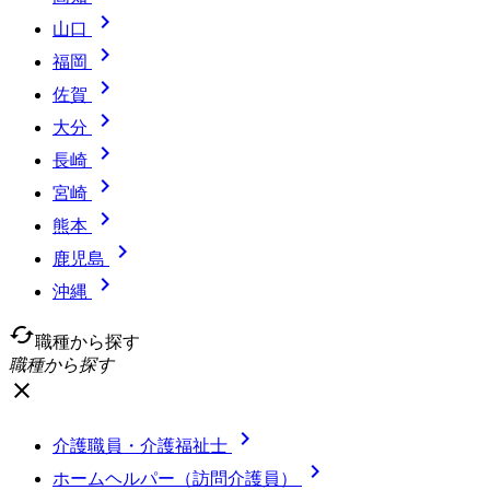

山口

福岡

佐賀

大分

長崎

宮崎

熊本

鹿児島

沖縄
cached
職種から探す
職種から探す
close

介護職員・介護福祉士

ホームヘルパー（訪問介護員）