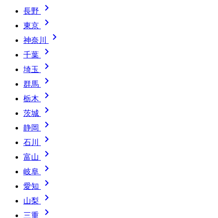

長野

東京

神奈川

千葉

埼玉

群馬

栃木

茨城

静岡

石川

富山

岐阜

愛知

山梨

三重