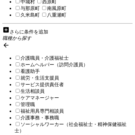
中城村
西原町
与那原町
南風原町
久米島町
八重瀬町
add_box
さらに条件を追加
職種から探す

介護職員・介護福祉士
ホームヘルパー（訪問介護員）
看護助手
就労・生活支援員
サービス提供責任者
生活相談員
ケアマネージャー
管理職
福祉用具専門相談員
介護事務・事務職
ソーシャルワーカー（社会福祉士・精神保健福祉
士）