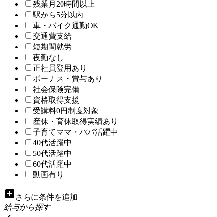
残業月20時間以上
駅から5分以内
車・バイク通勤OK
交通費支給
短期間就労
夜勤なし
正社員登用あり
ボーナス・賞与あり
社会保険完備
資格取得支援
受講料0円制度対象
産休・育休取得実績あり
子育てママ・パパ活躍中
40代活躍中
50代活躍中
60代活躍中
動画有り
add_box
さらに条件を追加
給与から探す