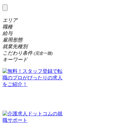
エリア
職種
給与
雇用形態
就業先種別
こだわり条件
(完全一致)
キーワード