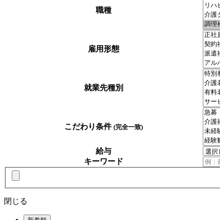
職種
雇用形態
就業先種別
こだわり条件
(完全一致)
給与
キーワード
閉じる