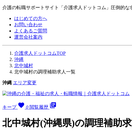
介護の転職サポートサイト「介護求人ドットコム」圧倒的な
はじめての方へ
お問い合わせ
よくあるご質問
運営会社案内
介護求人ドットコムTOP
沖縄
北中城村
北中城村の調理補助求人一覧
沖縄
エリア変更
favorite
library_books
キープ
0
閲覧履歴
北中城村(沖縄県)の調理補助