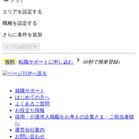
クリア
エリアを
設定する
職種を
設定する
さらに
条件を追加
エリアは
必須です
navigate_next
無料
転職サポートに申し込む
60秒で簡単登録♪
就職サポート
はじめての方へ
よくあるご質問
お役立ち情報
採用・介護求人掲載をお考えの企業さま・ご担当者様
へ
運営会社案内
お問い合わせ