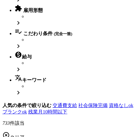

雇用形態


こだわり条件
(完全一致)


給与

translate
キーワード

人気の条件で絞り込む
交通費支給
社会保険完備
資格なしok
ブランクok
残業月10時間以下
733
件該当
