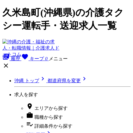
久米島町(沖縄県)の介護タク
シー運転手・送迎求人一覧
library_books
favorite
履歴
キープ
0
メニュー



沖縄 トップ
都道府県を変更
求人を探す

エリア
から探す

職種
から探す
playlist_add_check
詳細条件
から探す
