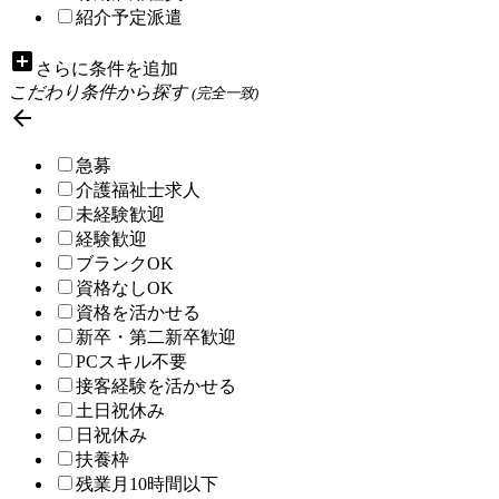
紹介予定派遣
add_box
さらに条件を追加
こだわり条件から探す
(完全一致)

急募
介護福祉士求人
未経験歓迎
経験歓迎
ブランクOK
資格なしOK
資格を活かせる
新卒・第二新卒歓迎
PCスキル不要
接客経験を活かせる
土日祝休み
日祝休み
扶養枠
残業月10時間以下