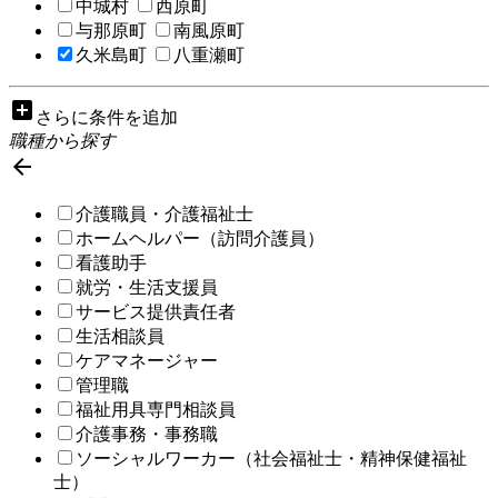
中城村
西原町
与那原町
南風原町
久米島町
八重瀬町
add_box
さらに条件を追加
職種から探す

介護職員・介護福祉士
ホームヘルパー（訪問介護員）
看護助手
就労・生活支援員
サービス提供責任者
生活相談員
ケアマネージャー
管理職
福祉用具専門相談員
介護事務・事務職
ソーシャルワーカー（社会福祉士・精神保健福祉
士）