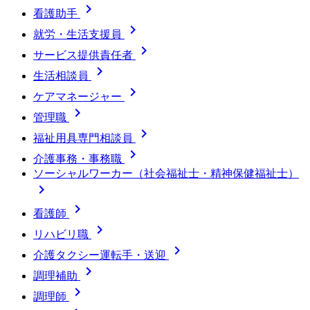

看護助手

就労・生活支援員

サービス提供責任者

生活相談員

ケアマネージャー

管理職

福祉用具専門相談員

介護事務・事務職
ソーシャルワーカー（社会福祉士・精神保健福祉士）


看護師

リハビリ職

介護タクシー運転手・送迎

調理補助

調理師