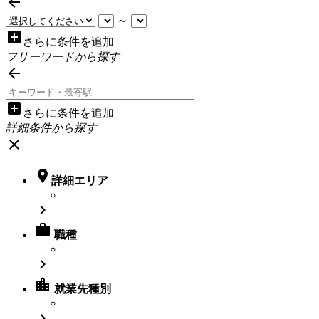

～
add_box
さらに条件を追加
フリーワードから探す

add_box
さらに条件を追加
詳細条件から探す
close

詳細エリア


職種

location_city
就業先種別
