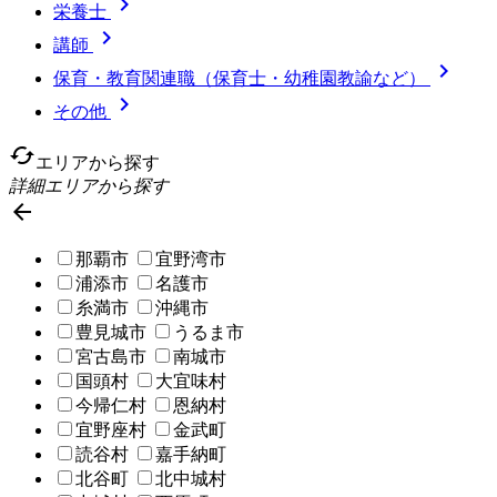

栄養士

講師

保育・教育関連職（保育士・幼稚園教諭など）

その他
cached
エリアから探す
詳細エリアから探す

那覇市
宜野湾市
浦添市
名護市
糸満市
沖縄市
豊見城市
うるま市
宮古島市
南城市
国頭村
大宜味村
今帰仁村
恩納村
宜野座村
金武町
読谷村
嘉手納町
北谷町
北中城村