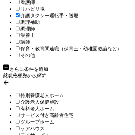
看護師
リハビリ職
介護タクシー運転手・送迎
調理補助
調理師
栄養士
講師
保育・教育関連職（保育士・幼稚園教諭など）
その他
add_box
さらに条件を追加
就業先種別から探す

特別養護老人ホーム
介護老人保健施設
有料老人ホーム
サービス付き高齢者住宅
グループホーム
ケアハウス