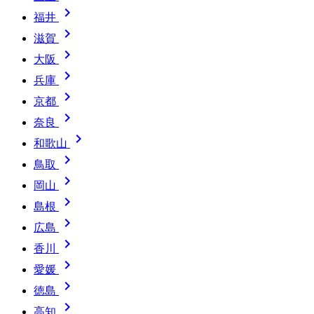

福井

滋賀

大阪

兵庫

京都

奈良

和歌山

鳥取

岡山

島根

広島

香川

愛媛

徳島

高知