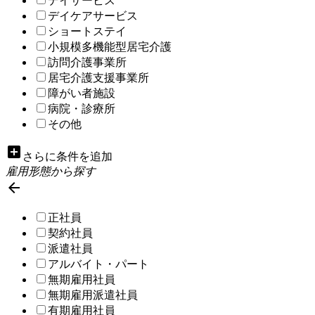
デイサービス
デイケアサービス
ショートステイ
小規模多機能型居宅介護
訪問介護事業所
居宅介護支援事業所
障がい者施設
病院・診療所
その他
add_box
さらに条件を追加
雇用形態から探す

正社員
契約社員
派遣社員
アルバイト・パート
無期雇用社員
無期雇用派遣社員
有期雇用社員