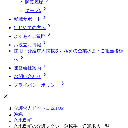
閲覧履歴

キープ
0

就職サポート

はじめての方へ

よくあるご質問

お役立ち情報
採用・介護求人掲載をお考えの企業さま・ご担当者様

へ

運営会社案内

お問い合わせ

プライバシーポリシー

介護求人ドットコムTOP
沖縄
久米島町
久米島町の介護タクシー運転手・送迎求人一覧