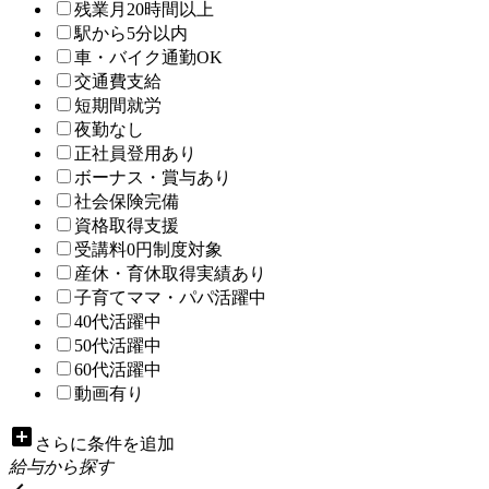
残業月20時間以上
駅から5分以内
車・バイク通勤OK
交通費支給
短期間就労
夜勤なし
正社員登用あり
ボーナス・賞与あり
社会保険完備
資格取得支援
受講料0円制度対象
産休・育休取得実績あり
子育てママ・パパ活躍中
40代活躍中
50代活躍中
60代活躍中
動画有り
add_box
さらに条件を追加
給与から探す