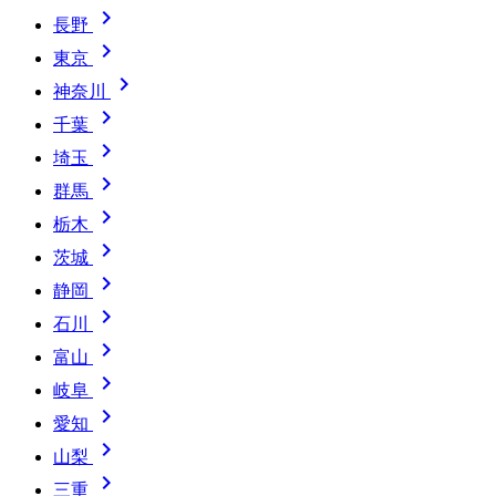

長野

東京

神奈川

千葉

埼玉

群馬

栃木

茨城

静岡

石川

富山

岐阜

愛知

山梨

三重