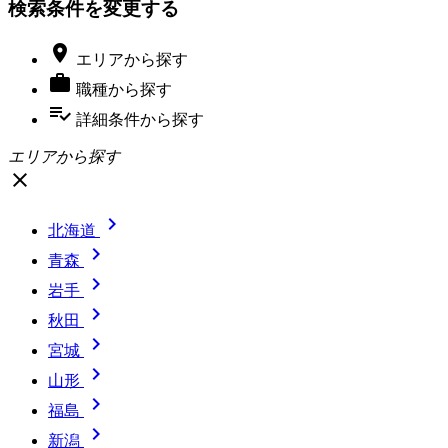
検索条件を変更する

エリア
から探す

職種
から探す
playlist_add_check
詳細条件
から探す
エリアから探す
close

北海道

青森

岩手

秋田

宮城

山形

福島

新潟