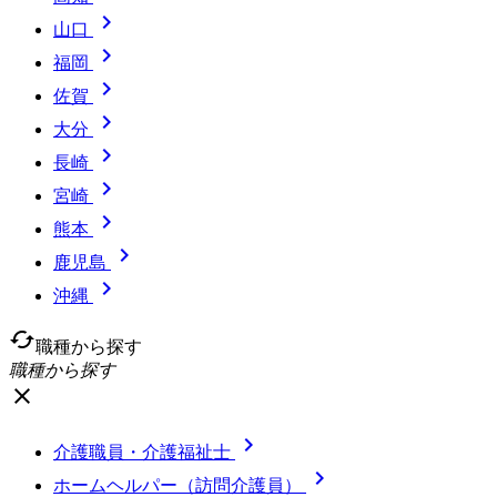

山口

福岡

佐賀

大分

長崎

宮崎

熊本

鹿児島

沖縄
cached
職種から探す
職種から探す
close

介護職員・介護福祉士

ホームヘルパー（訪問介護員）