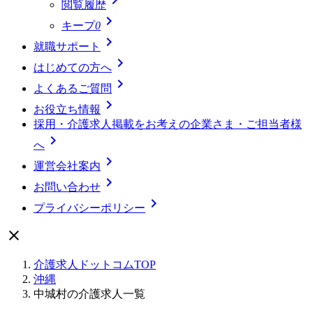
閲覧履歴

キープ
0

就職サポート

はじめての方へ

よくあるご質問

お役立ち情報
採用・介護求人掲載をお考えの企業さま・ご担当者様

へ

運営会社案内

お問い合わせ

プライバシーポリシー

介護求人ドットコムTOP
沖縄
中城村の介護求人一覧