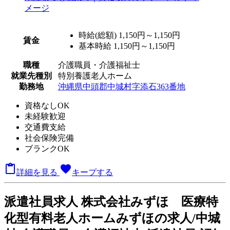
時給(総額)
1,150円～1,150円
賃金
基本時給 1,150円～1,150円
職種
介護職員・介護福祉士
就業先種別
特別養護老人ホーム
勤務地
沖縄県中頭郡中城村字添石363番地
資格なしOK
未経験歓迎
交通費支給
社会保険完備
ブランクOK

favorite
詳細を見る
キープする
派
遣社員求人
株式会社みずほ 医療特
化型有料老人ホームみずほの求人/中城