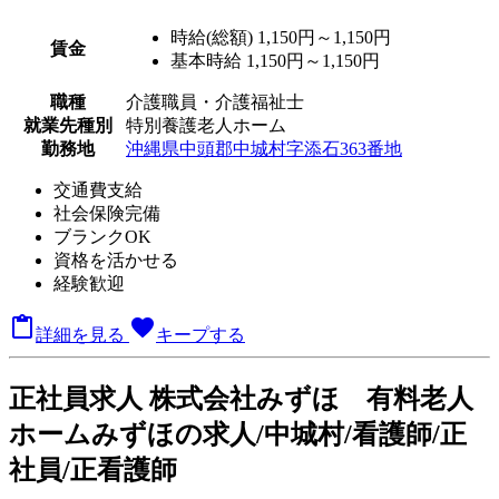
時給(総額)
1,150円～1,150円
賃金
基本時給 1,150円～1,150円
職種
介護職員・介護福祉士
就業先種別
特別養護老人ホーム
勤務地
沖縄県中頭郡中城村字添石363番地
交通費支給
社会保険完備
ブランクOK
資格を活かせる
経験歓迎

favorite
詳細を見る
キープする
正
社員求人
株式会社みずほ 有料老人
ホームみずほの求人/中城村/看護師/正
社員/正看護師