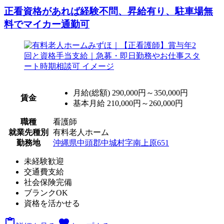
正看資格があれば経験不問、昇給有り、駐車場無
料でマイカー通勤可
月給(総額)
290,000円～350,000円
賃金
基本月給 210,000円～260,000円
職種
看護師
就業先種別
有料老人ホーム
勤務地
沖縄県中頭郡中城村字南上原651
未経験歓迎
交通費支給
社会保険完備
ブランクOK
資格を活かせる

favorite