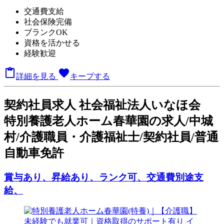
交通費支給
社会保険完備
ブランクOK
資格を活かせる
経験歓迎

favorite
詳細を見る
キープする
契
約社員求人
社会福祉法人いなほ会
特別養護老人ホーム春華園の求人/中城
村/介護職員・介護福祉士/契約社員/普通
自動車免許
賞与あり、昇給あり、ランク可、交通費別途支
給、