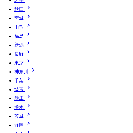
岩手

秋田

宮城

山形

福島

新潟

長野

東京

神奈川

千葉

埼玉

群馬

栃木

茨城

静岡
