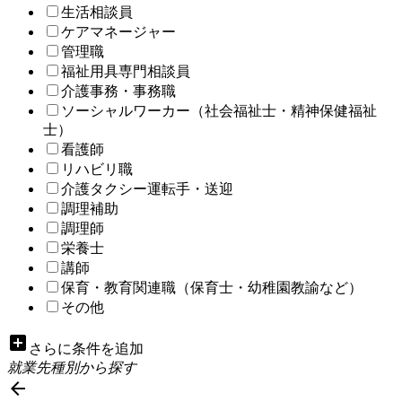
生活相談員
ケアマネージャー
管理職
福祉用具専門相談員
介護事務・事務職
ソーシャルワーカー（社会福祉士・精神保健福祉
士）
看護師
リハビリ職
介護タクシー運転手・送迎
調理補助
調理師
栄養士
講師
保育・教育関連職（保育士・幼稚園教諭など）
その他
add_box
さらに条件を追加
就業先種別から探す
