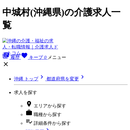
中城村(沖縄県)の介護求人一
覧
library_books
favorite
履歴
キープ
0
メニュー



沖縄 トップ
都道府県を変更
求人を探す

エリア
から探す

職種
から探す
playlist_add_check
詳細条件
から探す
