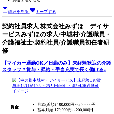

favorite
詳細を見る
キープする
契
約社員求人
株式会社みずほ デイサ
ービスみずほの求人/中城村/介護職員・
介護福祉士/契約社員/介護職員初任者研
修
【マイカー通勤OK／日勤のみ】未経験歓迎の介護
スタッフ＊賞与・昇給・手当充実で長く働ける♪
月給(総額)
190,000円～250,000円
賃金
基本月給 170,000円～200,000円