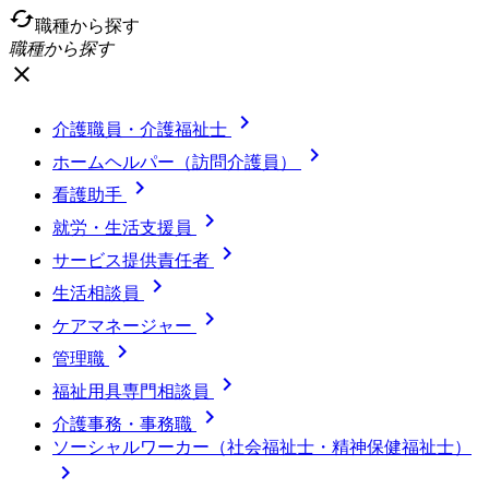
cached
職種から探す
職種から探す
close

介護職員・介護福祉士

ホームヘルパー（訪問介護員）

看護助手

就労・生活支援員

サービス提供責任者

生活相談員

ケアマネージャー

管理職

福祉用具専門相談員

介護事務・事務職
ソーシャルワーカー（社会福祉士・精神保健福祉士）
