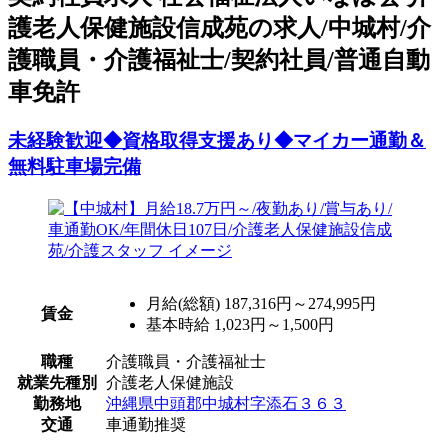
護老人保健施設信成苑の求人/中城村/介
護職員・介護福祉士/契約社員/普通自動
車免許
未経験歓迎◆資格取得支援あり◆マイカー通勤＆
無料駐車場完備
月給(総額)
187,316円～274,995円
賃金
基本時給 1,023円～1,500円
職種
介護職員・介護福祉士
就業先種別
介護老人保健施設
勤務地
沖縄県中頭郡中城村字添石３６３
交通
車通勤推奨