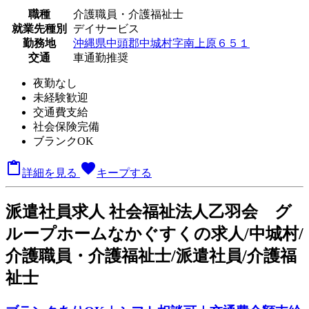
職種
介護職員・介護福祉士
就業先種別
デイサービス
勤務地
沖縄県中頭郡中城村字南上原６５１
交通
車通勤推奨
夜勤なし
未経験歓迎
交通費支給
社会保険完備
ブランクOK

favorite
詳細を見る
キープする
派
遣社員求人
社会福祉法人乙羽会 グ
ループホームなかぐすくの求人/中城村/
介護職員・介護福祉士/派遣社員/介護福
祉士