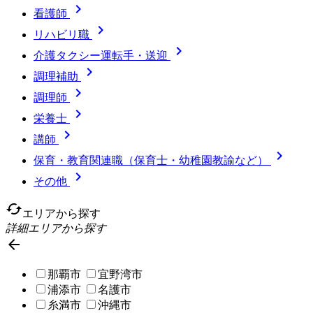

看護師

リハビリ職

介護タクシー運転手・送迎

調理補助

調理師

栄養士

講師

保育・教育関連職（保育士・幼稚園教諭など）

その他
cached
エリアから探す
詳細エリアから探す

那覇市
宜野湾市
浦添市
名護市
糸満市
沖縄市