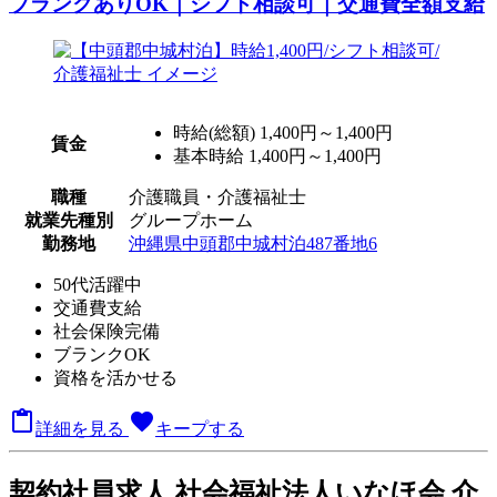
ブランクありOK｜シフト相談可｜交通費全額支給
時給(総額)
1,400円～1,400円
賃金
基本時給 1,400円～1,400円
職種
介護職員・介護福祉士
就業先種別
グループホーム
勤務地
沖縄県中頭郡中城村泊487番地6
50代活躍中
交通費支給
社会保険完備
ブランクOK
資格を活かせる

favorite
詳細を見る
キープする
契
約社員求人
社会福祉法人いなほ会 介