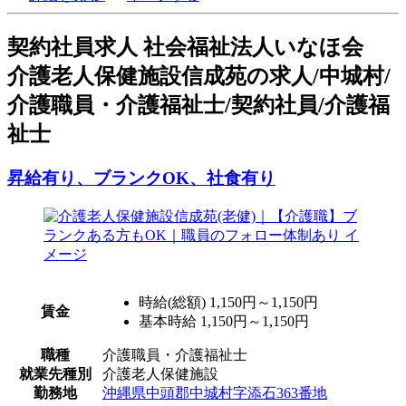
契
約社員求人
社会福祉法人いなほ会
介護老人保健施設信成苑の求人/中城村/
介護職員・介護福祉士/契約社員/介護福
祉士
昇給有り、ブランクOK、社食有り
時給(総額)
1,150円～1,150円
賃金
基本時給 1,150円～1,150円
職種
介護職員・介護福祉士
就業先種別
介護老人保健施設
勤務地
沖縄県中頭郡中城村字添石363番地