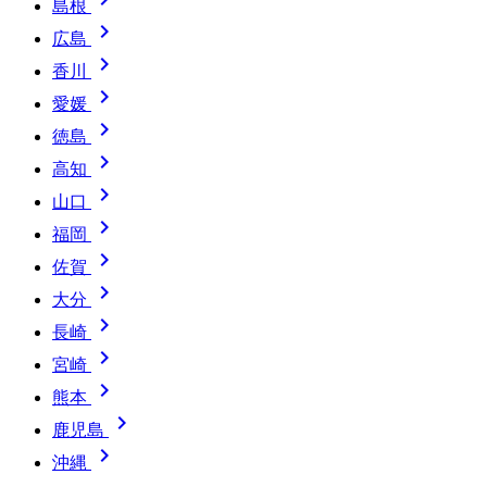
島根

広島

香川

愛媛

徳島

高知

山口

福岡

佐賀

大分

長崎

宮崎

熊本

鹿児島

沖縄