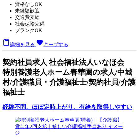
資格なしOK
未経験歓迎
交通費支給
社会保険完備
ブランクOK

favorite
詳細を見る
キープする
契
約社員求人
社会福祉法人いなほ会
特別養護老人ホーム春華園の求人/中城
村/介護職員・介護福祉士/契約社員/介護
福祉士
経験不問、ほぼ定時上がり、有給を取得しやすい