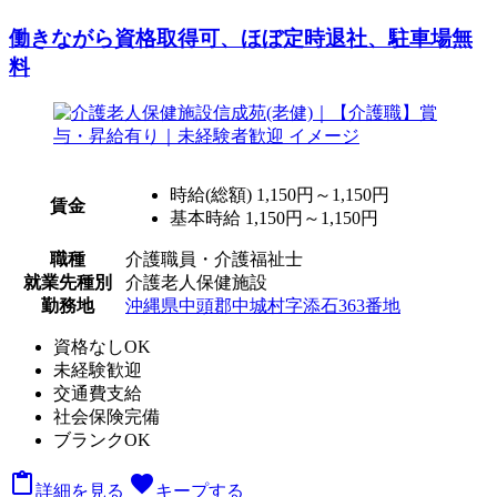
働きながら資格取得可、ほぼ定時退社、駐車場無
料
時給(総額)
1,150円～1,150円
賃金
基本時給 1,150円～1,150円
職種
介護職員・介護福祉士
就業先種別
介護老人保健施設
勤務地
沖縄県中頭郡中城村字添石363番地
資格なしOK
未経験歓迎
交通費支給
社会保険完備
ブランクOK

favorite
詳細を見る
キープする