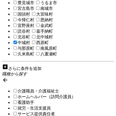
豊見城市
うるま市
宮古島市
南城市
国頭村
大宜味村
今帰仁村
恩納村
宜野座村
金武町
読谷村
嘉手納町
北谷町
北中城村
中城村
西原町
与那原町
南風原町
久米島町
八重瀬町
add_box
さらに条件を追加
職種から探す

介護職員・介護福祉士
ホームヘルパー（訪問介護員）
看護助手
就労・生活支援員
サービス提供責任者