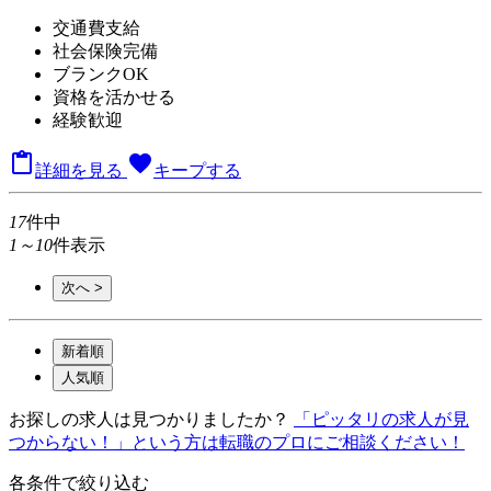
交通費支給
社会保険完備
ブランクOK
資格を活かせる
経験歓迎

favorite
詳細を見る
キープする
17
件中
1～10
件表示
次へ >
新着順
人気順
お探しの求人は見つかりましたか？
「ピッタリの求人が見
つからない！」という方は転職のプロにご相談ください！
各条件で絞り込む