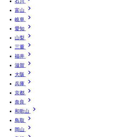
石川

富山

岐阜

愛知

山梨

三重

福井

滋賀

大阪

兵庫

京都

奈良

和歌山

鳥取

岡山
