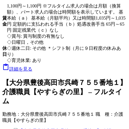
1,100円～1,100円 ※フルタイム求人の場合は月額（換算
額）、パート求人の場合は時間額を表示しています。 基
賃
本給（ａ） 基本給（月額平均）又は時間額1,035円～1,035
金
円 定額的に支払われる手当（ｂ）処遇改善手当 65円～65
円 固定残業代（ｃ）なし
◇賞与: 賞与制度の有無なし
◇日曜日，その他
休
◇週休二日: その他 ＊シフト制（月に９日程度の休みあ
日
り）
◇育児休業: あり

詳細を見る
【大分県豊後高田市呉崎７５５番地１】
介護職員【やすらぎの里】 – フルタイ
ム
勤務地：
大分県豊後高田市呉崎７５５番地１
職 種：
介護
職員【やすらぎの里】