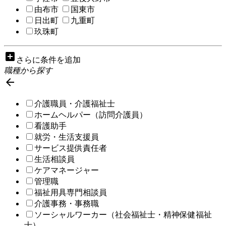
由布市
国東市
日出町
九重町
玖珠町
add_box
さらに条件を追加
職種から探す

介護職員・介護福祉士
ホームヘルパー（訪問介護員）
看護助手
就労・生活支援員
サービス提供責任者
生活相談員
ケアマネージャー
管理職
福祉用具専門相談員
介護事務・事務職
ソーシャルワーカー（社会福祉士・精神保健福祉
士）