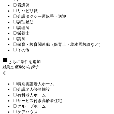
看護師
リハビリ職
介護タクシー運転手・送迎
調理補助
調理師
栄養士
講師
保育・教育関連職（保育士・幼稚園教諭など）
その他
add_box
さらに条件を追加
就業先種別から探す

特別養護老人ホーム
介護老人保健施設
有料老人ホーム
サービス付き高齢者住宅
グループホーム
ケアハウス