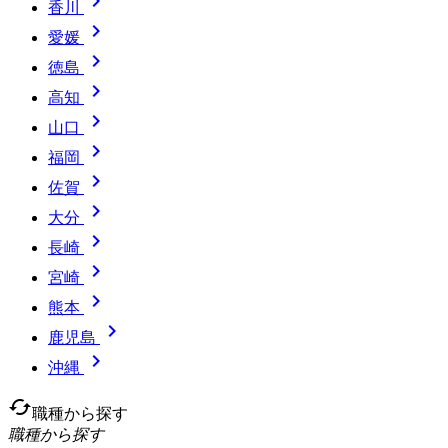

香川

愛媛

徳島

高知

山口

福岡

佐賀

大分

長崎

宮崎

熊本

鹿児島

沖縄
cached
職種から探す
職種から探す