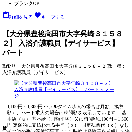
ブランクOK

favorite
詳細を見る
キープする
【大分県豊後高田市大字呉崎３１５８－
２】 入浴介護職員【デイサービス】 –
パート
勤務地：
大分県豊後高田市大字呉崎３１５８－２
職 種：
入浴介護職員【デイサービス】
1,100円～1,300円 ※フルタイム求人の場合は月額（換算
額）、パート求人の場合は時間額を表示しています。 基
本給（ａ） 基本給（月額平均）又は時間額1,100円～1,300
円 定額的に支払われる手当（ｂ）- 固定残業代（ｃ）なし
賃
その他の手当等付記事項（ｄ）時給は経験等を考慮して決