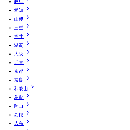
岐阜

愛知

山梨

三重

福井

滋賀

大阪

兵庫

京都

奈良

和歌山

鳥取

岡山

島根

広島