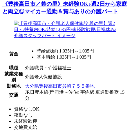
《豊後高田市／希の里》未経験OK♪週2日から家庭
と両立◎マイカー通勤＆賞与ありの介護パート
時給(総額)
1,035円～1,035円
賃金
基本時給 1,035円～1,035円
職種
介護職員・介護福祉士
就業先種
介護老人保健施設
別
勤務地
大分県豊後高田市呉崎７５５番地
JR日豊本線(門司港～佐伯) 宇佐駅 車通勤推奨 15
交通
分
資格なしOK
夜勤なし
未経験歓迎
交通費支給