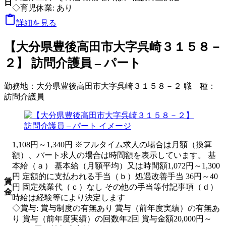
日
◇育児休業: あり

詳細を見る
【大分県豊後高田市大字呉崎３１５８－
２】 訪問介護員 – パート
勤務地：
大分県豊後高田市大字呉崎３１５８－２
職 種：
訪問介護員
1,108円～1,340円 ※フルタイム求人の場合は月額（換算
額）、パート求人の場合は時間額を表示しています。 基
本給（ａ） 基本給（月額平均）又は時間額1,072円～1,300
円 定額的に支払われる手当（ｂ）処遇改善手当 36円～40
賃
円 固定残業代（ｃ）なし その他の手当等付記事項（ｄ）
金
時給は経験等により決定します
◇賞与: 賞与制度の有無あり 賞与（前年度実績）の有無あ
り 賞与（前年度実績）の回数年2回 賞与金額20,000円～