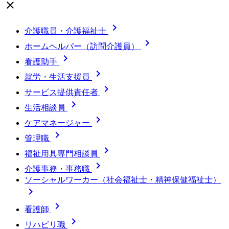
close

介護職員・介護福祉士

ホームヘルパー（訪問介護員）

看護助手

就労・生活支援員

サービス提供責任者

生活相談員

ケアマネージャー

管理職

福祉用具専門相談員

介護事務・事務職
ソーシャルワーカー（社会福祉士・精神保健福祉士）


看護師

リハビリ職