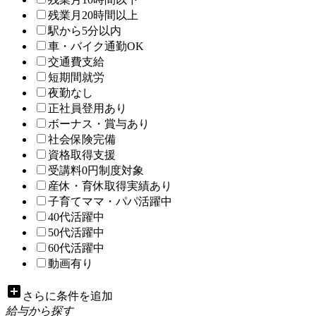
残業月20時間以上
駅から5分以内
車・バイク通勤OK
交通費支給
短期間就労
夜勤なし
正社員登用あり
ボーナス・賞与あり
社会保険完備
資格取得支援
受講料0円制度対象
産休・育休取得実績あり
子育てママ・パパ活躍中
40代活躍中
50代活躍中
60代活躍中
動画有り
add_box
さらに条件を追加
給与から探す