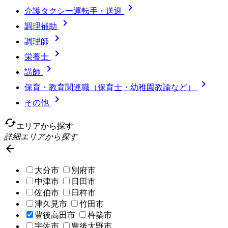

介護タクシー運転手・送迎

調理補助

調理師

栄養士

講師

保育・教育関連職（保育士・幼稚園教諭など）

その他
cached
エリアから探す
詳細エリアから探す

大分市
別府市
中津市
日田市
佐伯市
臼杵市
津久見市
竹田市
豊後高田市
杵築市
宇佐市
豊後大野市