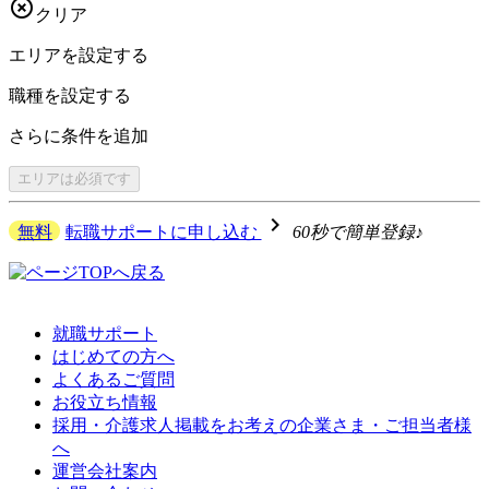

クリア
エリアを
設定する
職種を
設定する
さらに
条件を追加
エリアは
必須です
navigate_next
無料
転職サポートに申し込む
60秒で簡単登録♪
就職サポート
はじめての方へ
よくあるご質問
お役立ち情報
採用・介護求人掲載をお考えの企業さま・ご担当者様
へ
運営会社案内