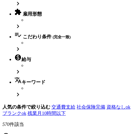


雇用形態


こだわり条件
(完全一致)


給与

translate
キーワード

人気の条件で絞り込む
交通費支給
社会保険完備
資格なしok
ブランクok
残業月10時間以下
570
件該当