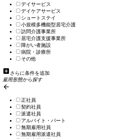
デイサービス
デイケアサービス
ショートステイ
小規模多機能型居宅介護
訪問介護事業所
居宅介護支援事業所
障がい者施設
病院・診療所
その他
add_box
さらに条件を追加
雇用形態から探す

正社員
契約社員
派遣社員
アルバイト・パート
無期雇用社員
無期雇用派遣社員