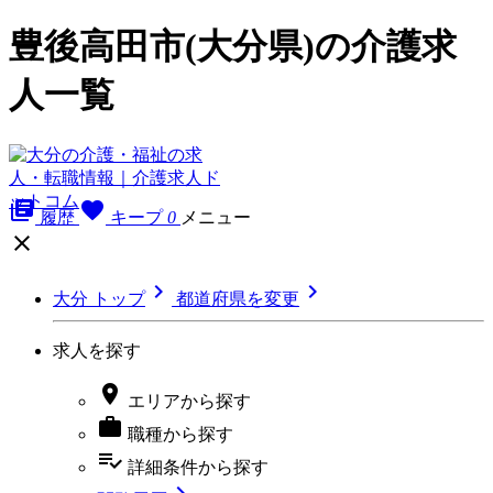
豊後高田市(大分県)の介護求
人一覧
library_books
favorite
履歴
キープ
0
メニュー



大分 トップ
都道府県を変更
求人を探す

エリア
から探す

職種
から探す
playlist_add_check
詳細条件
から探す
