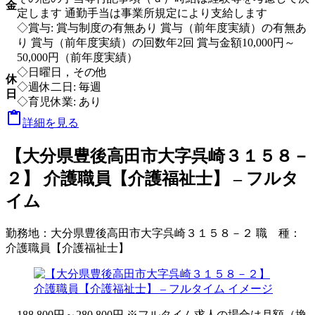
金
定します 通勤手当は事業所規定により支給します
◇賞与: 賞与制度の有無あり 賞与（前年度実績）の有無あ
り 賞与（前年度実績）の回数年2回 賞与金額10,000円～
50,000円（前年度実績）
◇日曜日，その他
休
◇週休二日: 毎週
日
◇育児休業: あり

詳細を見る
【大分県豊後高田市大字呉崎３１５８－
２】 介護職員【介護福祉士】 – フルタ
イム
勤務地：
大分県豊後高田市大字呉崎３１５８－２
職 種：
介護職員【介護福祉士】
188,800円～280,800円 ※フルタイム求人の場合は月額（換