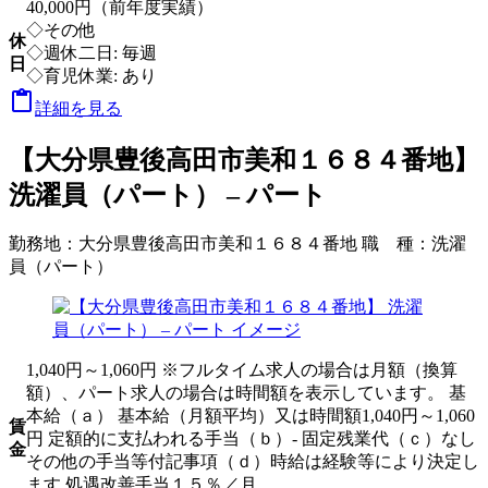
40,000円（前年度実績）
◇その他
休
◇週休二日: 毎週
日
◇育児休業: あり

詳細を見る
【大分県豊後高田市美和１６８４番地】
洗濯員（パート） – パート
勤務地：
大分県豊後高田市美和１６８４番地
職 種：
洗濯
員（パート）
1,040円～1,060円 ※フルタイム求人の場合は月額（換算
額）、パート求人の場合は時間額を表示しています。 基
本給（ａ） 基本給（月額平均）又は時間額1,040円～1,060
賃
円 定額的に支払われる手当（ｂ）- 固定残業代（ｃ）なし
金
その他の手当等付記事項（ｄ）時給は経験等により決定し
ます 処遇改善手当１５％／月