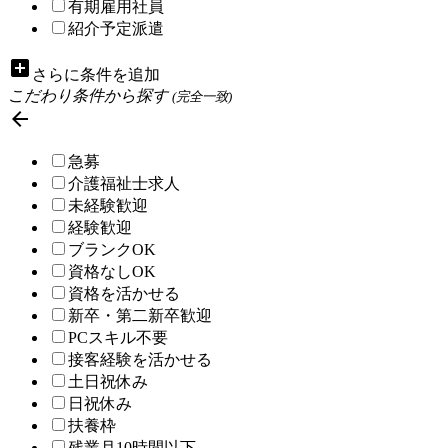
有期雇用社員
紹介予定派遣
add_box
さらに条件を追加
こだわり条件から探す
(完全一致)

急募
介護福祉士求人
未経験歓迎
経験歓迎
ブランクOK
資格なしOK
資格を活かせる
新卒・第二新卒歓迎
PCスキル不要
接客経験を活かせる
土日祝休み
日祝休み
扶養枠
残業月10時間以下