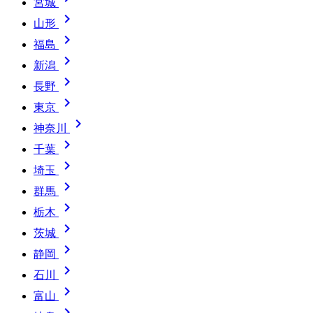
宮城

山形

福島

新潟

長野

東京

神奈川

千葉

埼玉

群馬

栃木

茨城

静岡

石川

富山
