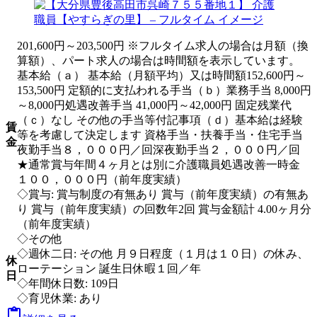
201,600円～203,500円 ※フルタイム求人の場合は月額（換
算額）、パート求人の場合は時間額を表示しています。
基本給（ａ） 基本給（月額平均）又は時間額152,600円～
153,500円 定額的に支払われる手当（ｂ）業務手当 8,000円
～8,000円処遇改善手当 41,000円～42,000円 固定残業代
（ｃ）なし その他の手当等付記事項（ｄ）基本給は経験
賃
等を考慮して決定します 資格手当・扶養手当・住宅手当
金
夜勤手当８，０００円／回深夜勤手当２，０００円／回
★通常賞与年間４ヶ月とは別に介護職員処遇改善一時金
１００，０００円（前年度実績）
◇賞与: 賞与制度の有無あり 賞与（前年度実績）の有無あ
り 賞与（前年度実績）の回数年2回 賞与金額計 4.00ヶ月分
（前年度実績）
◇その他
◇週休二日: その他 月９日程度（１月は１０日）の休み、
休
ローテーション 誕生日休暇１回／年
日
◇年間休日数: 109日
◇育児休業: あり
