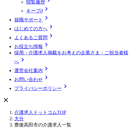
閲覧履歴

キープ
0

就職サポート

はじめての方へ

よくあるご質問

お役立ち情報
採用・介護求人掲載をお考えの企業さま・ご担当者様

へ

運営会社案内

お問い合わせ

プライバシーポリシー

介護求人ドットコムTOP
大分
豊後高田市の介護求人一覧