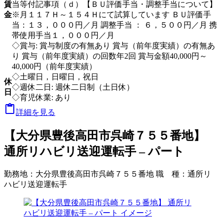
賃
当等付記事項（ｄ）【ＢＵ評価手当・調整手当について】
金
※月１１７Ｈ～１５４Ｈにて試算しています ＢＵ評価手
当：１３，０００円／月 調整手当 ： ６，５００円／月 携
帯使用手当１，０００円／月
◇賞与: 賞与制度の有無あり 賞与（前年度実績）の有無あ
り 賞与（前年度実績）の回数年2回 賞与金額40,000円～
40,000円（前年度実績）
◇土曜日，日曜日，祝日
休
◇週休二日: 週休二日制（土日休）
日
◇育児休業: あり

詳細を見る
【大分県豊後高田市呉崎７５５番地】
通所リハビリ送迎運転手 – パート
勤務地：
大分県豊後高田市呉崎７５５番地
職 種：
通所リ
ハビリ送迎運転手