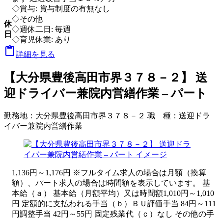
◇賞与: 賞与制度の有無なし
◇その他
休
◇週休二日: 毎週
日
◇育児休業: あり

詳細を見る
【大分県豊後高田市界３７８－２】 送
迎ドライバー兼院内営繕作業 – パート
勤務地：
大分県豊後高田市界３７８－２
職 種：
送迎ドラ
イバー兼院内営繕作業
1,136円～1,176円 ※フルタイム求人の場合は月額（換算
額）、パート求人の場合は時間額を表示しています。 基
本給（ａ） 基本給（月額平均）又は時間額1,010円～1,010
円 定額的に支払われる手当（ｂ）ＢＵ評価手当 84円～111
円調整手当 42円～55円 固定残業代（ｃ）なし その他の手