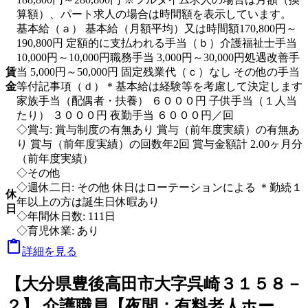
算額）、パート求人の場合は時間額を表示しています。
基本給（ａ） 基本給（月額平均）又は時間額170,800円～
190,800円 定額的に支払われる手当（ｂ）介護福祉士手当
10,000円～10,000円職務手当 3,000円～30,000円処遇改善手
賃
当 5,000円～50,000円 固定残業代（ｃ）なし その他の手当
金
等付記事項（ｄ）＊基本給は経験等を考慮して決定します
家族手当（配偶者・扶養） ６０００円 子供手当（１人当
たり） ３０００円 夜勤手当 ６０００円／回
◇賞与: 賞与制度の有無あり 賞与（前年度実績）の有無あ
り 賞与（前年度実績）の回数年2回 賞与金額計 2.00ヶ月分
（前年度実績）
◇その他
◇週休二日: その他 休日はローテーションによる ＊勤続１
休
年以上の方は誕生日休暇あり
日
◇年間休日数: 111日
◇育児休業: あり

詳細を見る
【大分県豊後高田市大字呉崎３１５８－
２】 介護職員【夜間：有料老人ホー