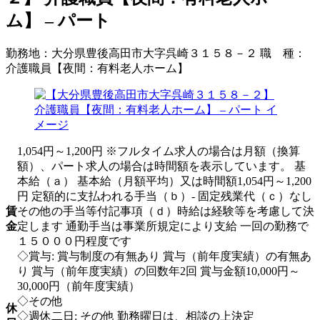
ム】 – パート
勤務地：
大分県豊後高田市大字呉崎３１５８－２
職 種：
介護職員【夜間：有料老人ホーム】
1,054円～1,200円 ※フルタイム求人の場合は月額（換算
額）、パート求人の場合は時間額を表示しています。 基
本給（ａ） 基本給（月額平均）又は時間額1,054円～1,200
円 定額的に支払われる手当（ｂ）- 固定残業代（ｃ）なし
賃
その他の手当等付記事項（ｄ）時給は経験等を考慮して決
金
定します 通勤手当は事業所規定により支給 一回の勤務で
１５０００円程度です
◇賞与: 賞与制度の有無あり 賞与（前年度実績）の有無あ
り 賞与（前年度実績）の回数年2回 賞与金額10,000円～
30,000円（前年度実績）
◇その他
休
◇週休二日: その他 勤務曜日は、相談の上決定