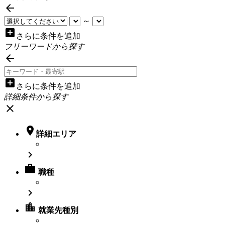

～
add_box
さらに条件を追加
フリーワードから探す

add_box
さらに条件を追加
詳細条件から探す
close

詳細エリア


職種

location_city
就業先種別