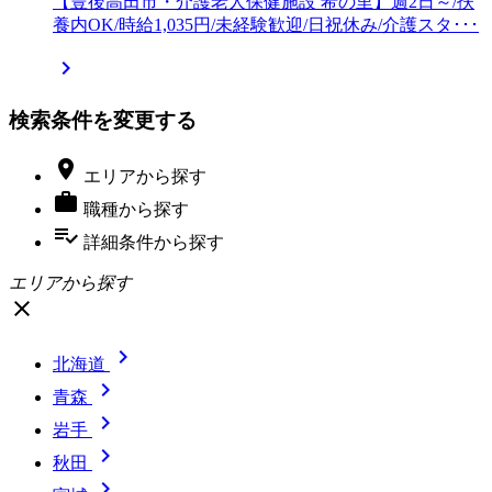
【豊後高田市・介護老人保健施設 希の里】週2日～/扶
養内OK/時給1,035円/未経験歓迎/日祝休み/介護スタ･･･

検索条件を変更する

エリア
から探す

職種
から探す
playlist_add_check
詳細条件
から探す
エリアから探す
close

北海道

青森

岩手

秋田
