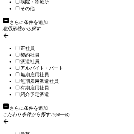
病院・診療所
その他
add_box
さらに条件を追加
雇用形態から探す

正社員
契約社員
派遣社員
アルバイト・パート
無期雇用社員
無期雇用派遣社員
有期雇用社員
紹介予定派遣
add_box
さらに条件を追加
こだわり条件から探す
(完全一致)
