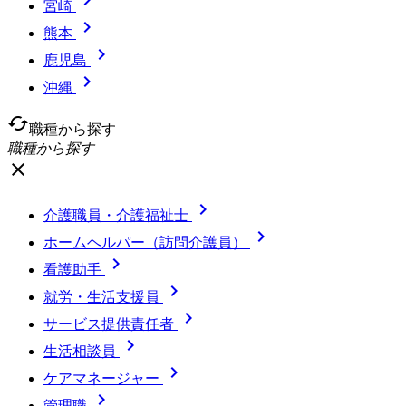

宮崎

熊本

鹿児島

沖縄
cached
職種から探す
職種から探す
close

介護職員・介護福祉士

ホームヘルパー（訪問介護員）

看護助手

就労・生活支援員

サービス提供責任者

生活相談員

ケアマネージャー

管理職