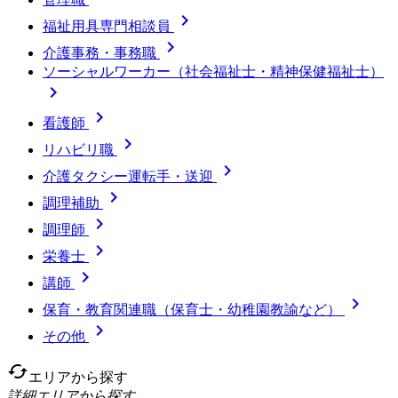

福祉用具専門相談員

介護事務・事務職
ソーシャルワーカー（社会福祉士・精神保健福祉士）


看護師

リハビリ職

介護タクシー運転手・送迎

調理補助

調理師

栄養士

講師

保育・教育関連職（保育士・幼稚園教諭など）

その他
cached
エリアから探す
詳細エリアから探す