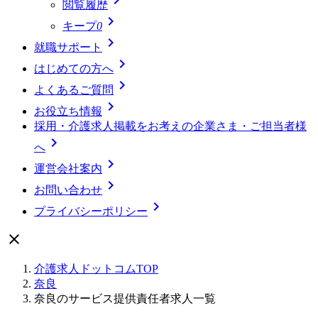
閲覧履歴

キープ
0

就職サポート

はじめての方へ

よくあるご質問

お役立ち情報
採用・介護求人掲載をお考えの企業さま・ご担当者様

へ

運営会社案内

お問い合わせ

プライバシーポリシー

介護求人ドットコムTOP
奈良
奈良のサービス提供責任者求人一覧