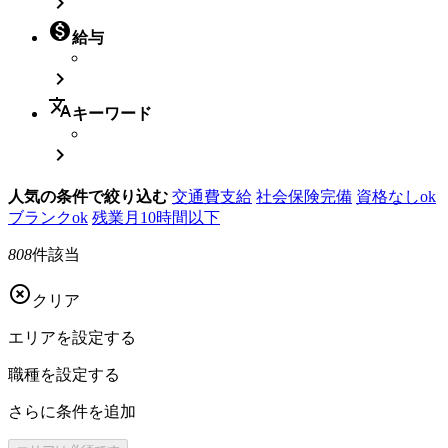


給与

translate
キーワード

人気の条件で絞り込む
交通費支給
社会保険完備
資格なしok
ブランクok
残業月10時間以下
808
件該当

クリア
エリアを
設定する
職種を
設定する
さらに
条件を追加