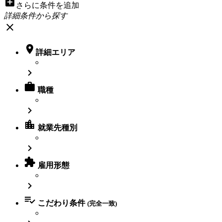
add_box
さらに条件を追加
詳細条件から探す
close

詳細エリア


職種

location_city
就業先種別


雇用形態


こだわり条件
(完全一致)