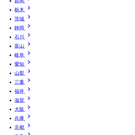
群馬

栃木

茨城

静岡

石川

富山

岐阜

愛知

山梨

三重

福井

滋賀

大阪

兵庫

京都
