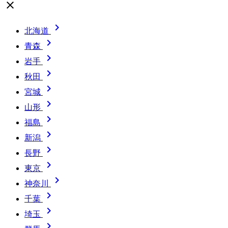
close

北海道

青森

岩手

秋田

宮城

山形

福島

新潟

長野

東京

神奈川

千葉

埼玉
