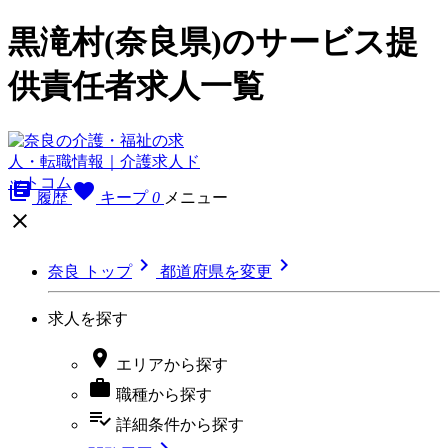
黒滝村(奈良県)のサービス提
供責任者求人一覧
library_books
favorite
履歴
キープ
0
メニュー



奈良 トップ
都道府県を変更
求人を探す

エリア
から探す

職種
から探す
playlist_add_check
詳細条件
から探す
