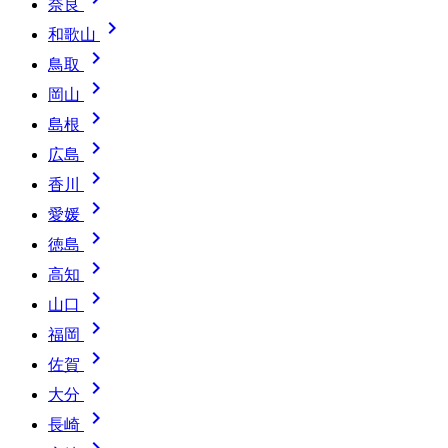
奈良

和歌山

鳥取

岡山

島根

広島

香川

愛媛

徳島

高知

山口

福岡

佐賀

大分

長崎