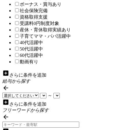
ボーナス・賞与あり
社会保険完備
資格取得支援
受講料0円制度対象
産休・育休取得実績あり
子育てママ・パパ活躍中
40代活躍中
50代活躍中
60代活躍中
動画有り
add_box
さらに条件を追加
給与から探す

～
add_box
さらに条件を追加
フリーワードから探す
