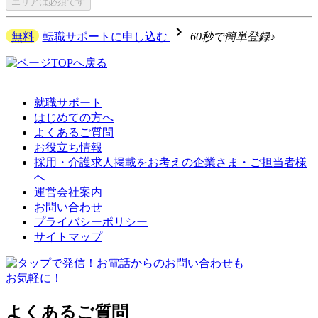
エリアは
必須です
navigate_next
無料
転職サポートに申し込む
60秒で簡単登録♪
就職サポート
はじめての方へ
よくあるご質問
お役立ち情報
採用・介護求人掲載をお考えの企業さま・ご担当者様
へ
運営会社案内
お問い合わせ
プライバシーポリシー
サイトマップ
よくあるご質問