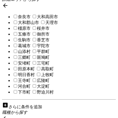

奈良市
大和高田市
大和郡山市
天理市
橿原市
桜井市
五條市
御所市
生駒市
香芝市
葛城市
宇陀市
山添村
平群町
三郷町
斑鳩町
安堵町
三宅町
田原本町
高取町
明日香村
上牧町
王寺町
広陵町
河合町
大淀町
下市町
野迫川村
add_box
さらに条件を追加
職種から探す