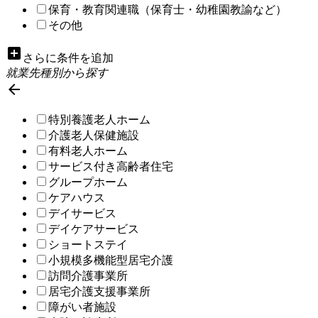
保育・教育関連職（保育士・幼稚園教諭など）
その他
add_box
さらに条件を追加
就業先種別から探す

特別養護老人ホーム
介護老人保健施設
有料老人ホーム
サービス付き高齢者住宅
グループホーム
ケアハウス
デイサービス
デイケアサービス
ショートステイ
小規模多機能型居宅介護
訪問介護事業所
居宅介護支援事業所
障がい者施設