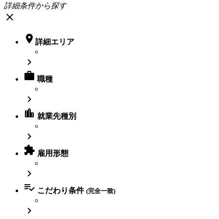
詳細条件から探す
close

詳細エリア


職種

location_city
就業先種別


雇用形態


こだわり条件
(完全一致)
