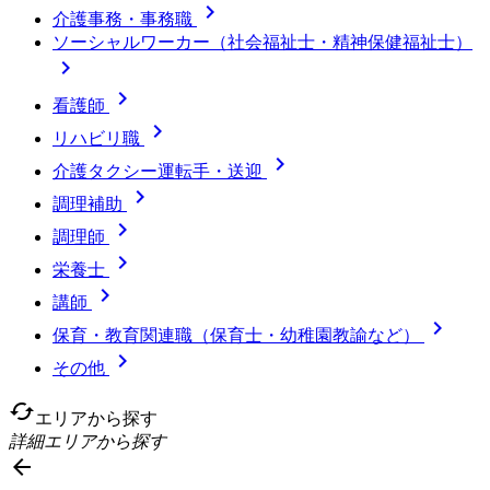

介護事務・事務職
ソーシャルワーカー（社会福祉士・精神保健福祉士）


看護師

リハビリ職

介護タクシー運転手・送迎

調理補助

調理師

栄養士

講師

保育・教育関連職（保育士・幼稚園教諭など）

その他
cached
エリアから探す
詳細エリアから探す
