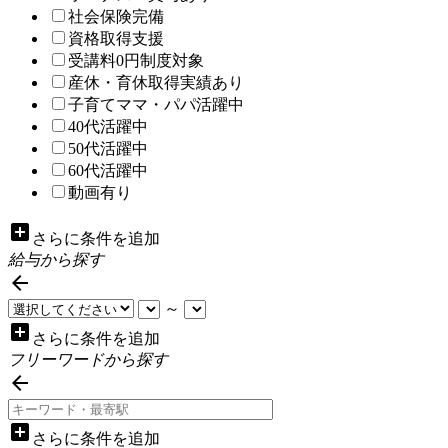
社会保険完備
資格取得支援
受講料0円制度対象
産休・育休取得実績あり
子育てママ・パパ活躍中
40代活躍中
50代活躍中
60代活躍中
動画有り
add_box
さらに条件を追加
給与から探す

～
add_box
さらに条件を追加
フリーワードから探す

add_box
さらに条件を追加