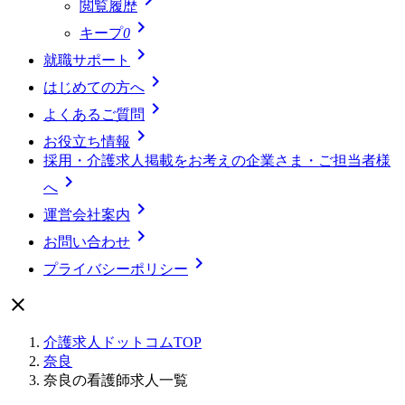
閲覧履歴

キープ
0

就職サポート

はじめての方へ

よくあるご質問

お役立ち情報
採用・介護求人掲載をお考えの企業さま・ご担当者様

へ

運営会社案内

お問い合わせ

プライバシーポリシー

介護求人ドットコムTOP
奈良
奈良の看護師求人一覧