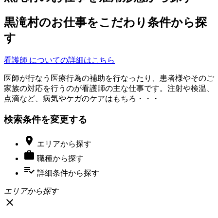
黒滝村のお仕事をこだわり条件から探
す
看護師 についての詳細はこちら
医師が行なう医療行為の補助を行なったり、患者様やそのご
家族の対応を行うのが看護師の主な仕事です。注射や検温、
点滴など、病気やケガのケアはもちろ・・・
検索条件を変更する

エリア
から探す

職種
から探す
playlist_add_check
詳細条件
から探す
エリアから探す
close