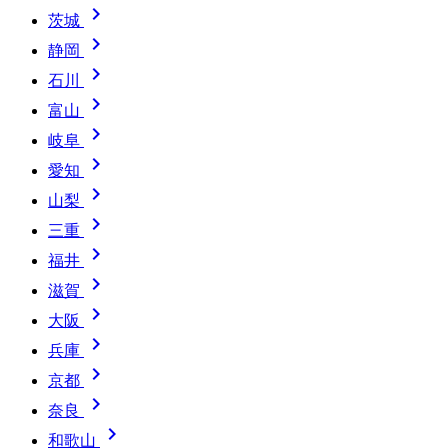

茨城

静岡

石川

富山

岐阜

愛知

山梨

三重

福井

滋賀

大阪

兵庫

京都

奈良

和歌山