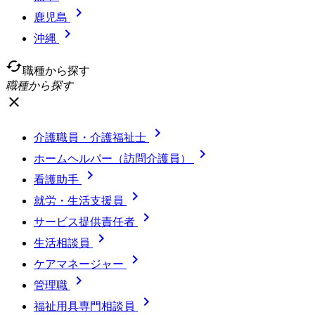

鹿児島

沖縄
cached
職種から探す
職種から探す
close

介護職員・介護福祉士

ホームヘルパー（訪問介護員）

看護助手

就労・生活支援員

サービス提供責任者

生活相談員

ケアマネージャー

管理職

福祉用具専門相談員