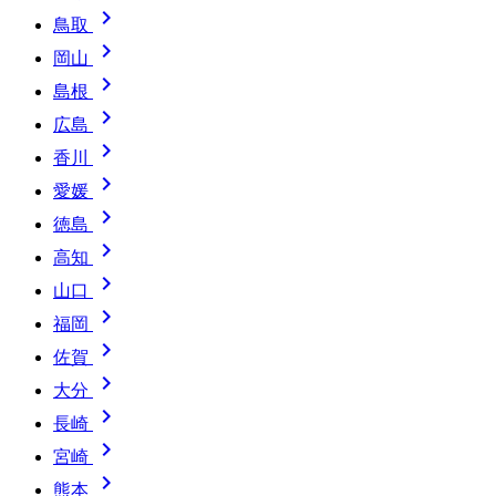

鳥取

岡山

島根

広島

香川

愛媛

徳島

高知

山口

福岡

佐賀

大分

長崎

宮崎

熊本