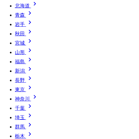

北海道

青森

岩手

秋田

宮城

山形

福島

新潟

長野

東京

神奈川

千葉

埼玉

群馬

栃木