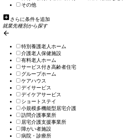
その他
add_box
さらに条件を追加
就業先種別から探す

特別養護老人ホーム
介護老人保健施設
有料老人ホーム
サービス付き高齢者住宅
グループホーム
ケアハウス
デイサービス
デイケアサービス
ショートステイ
小規模多機能型居宅介護
訪問介護事業所
居宅介護支援事業所
障がい者施設
病院・診療所