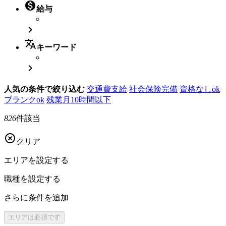

給与

translate
キーワード

人気の条件で絞り込む
交通費支給
社会保険完備
資格なしok
ブランクok
残業月10時間以下
826
件該当

クリア
エリアを
設定する
職種を
設定する
さらに
条件を追加
エリアは
必須です