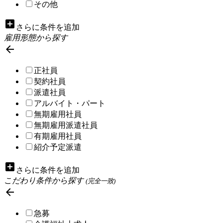
その他
add_box
さらに条件を追加
雇用形態から探す

正社員
契約社員
派遣社員
アルバイト・パート
無期雇用社員
無期雇用派遣社員
有期雇用社員
紹介予定派遣
add_box
さらに条件を追加
こだわり条件から探す
(完全一致)

急募