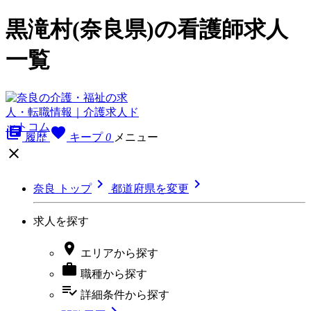
黒滝村(奈良県)の看護師求人
一覧
library_books
favorite
履歴
キープ
0
メニュー



奈良 トップ
都道府県を変更
求人を探す

エリア
から探す

職種
から探す
playlist_add_check
詳細条件
から探す
