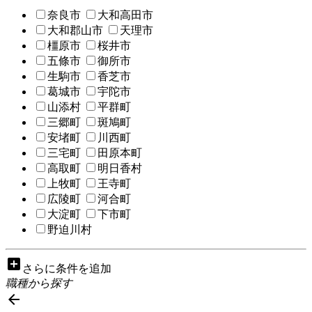
奈良市
大和高田市
大和郡山市
天理市
橿原市
桜井市
五條市
御所市
生駒市
香芝市
葛城市
宇陀市
山添村
平群町
三郷町
斑鳩町
安堵町
川西町
三宅町
田原本町
高取町
明日香村
上牧町
王寺町
広陵町
河合町
大淀町
下市町
野迫川村
add_box
さらに条件を追加
職種から探す
