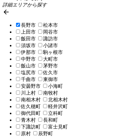
詳細エリアから探す

長野市
松本市
上田市
岡谷市
飯田市
諏訪市
須坂市
小諸市
伊那市
駒ヶ根市
中野市
大町市
飯山市
茅野市
塩尻市
佐久市
千曲市
東御市
安曇野市
小海町
川上村
南牧村
南相木村
北相木村
佐久穂町
軽井沢町
御代田町
立科町
青木村
長和町
下諏訪町
富士見町
原村
辰野町