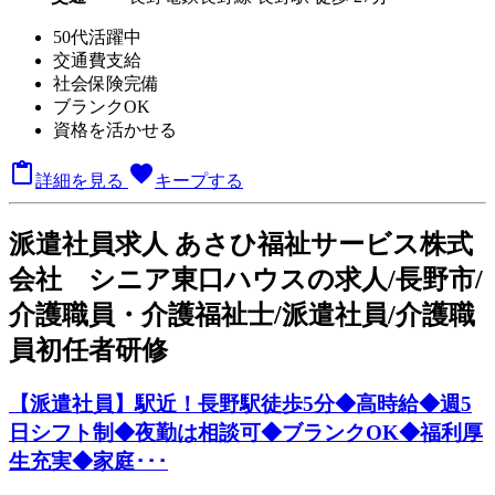
50代活躍中
交通費支給
社会保険完備
ブランクOK
資格を活かせる

favorite
詳細を見る
キープする
派
遣社員求人
あさひ福祉サービス株式
会社 シニア東口ハウスの求人/長野市/
介護職員・介護福祉士/派遣社員/介護職
員初任者研修
【派遣社員】駅近！長野駅徒歩5分◆高時給◆週5
日シフト制◆夜勤は相談可◆ブランクOK◆福利厚
生充実◆家庭･･･