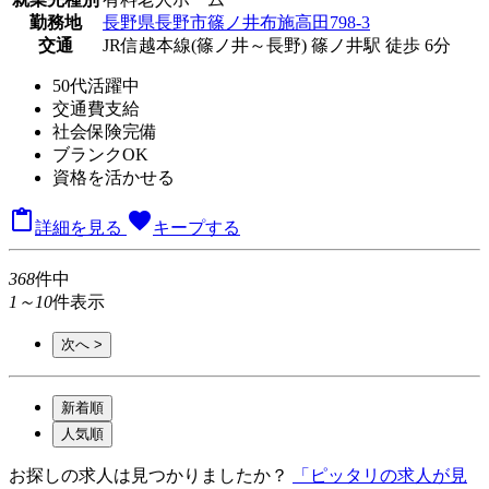
勤務地
長野県長野市篠ノ井布施高田798-3
交通
JR信越本線(篠ノ井～長野) 篠ノ井駅 徒歩 6分
50代活躍中
交通費支給
社会保険完備
ブランクOK
資格を活かせる

favorite
詳細を見る
キープする
368
件中
1～10
件表示
次へ >
新着順
人気順
お探しの求人は見つかりましたか？
「ピッタリの求人が見