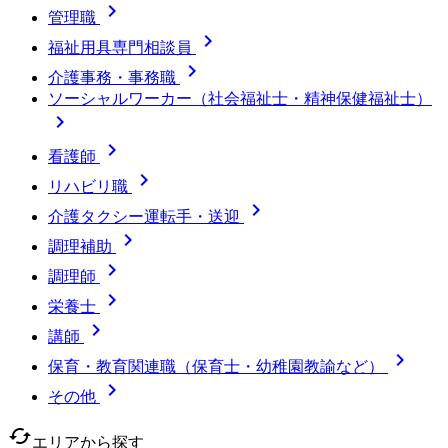

管理職

福祉用具専門相談員

介護事務・事務職
ソーシャルワーカー（社会福祉士・精神保健福祉士）


看護師

リハビリ職

介護タクシー運転手・送迎

調理補助

調理師

栄養士

講師

保育・教育関連職（保育士・幼稚園教諭など）

その他
cached
エリアから探す