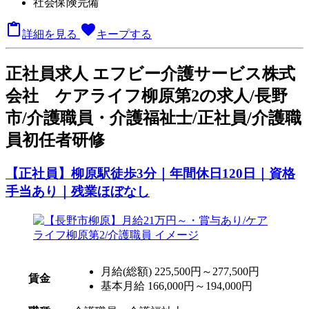
社会保険完備

favorite
詳細を見る
キープする
正
社員求人
エフビー介護サービス株式
会社 ケアライフ柳原第2の求人/長野
市/介護職員・介護福祉士/正社員/介護職
員初任者研修
【正社員】柳原駅徒歩3分｜年間休日120日｜資格
手当あり｜残業ほぼなし
月給(総額)
225,500円～277,500円
賃金
基本月給 166,000円～194,000円