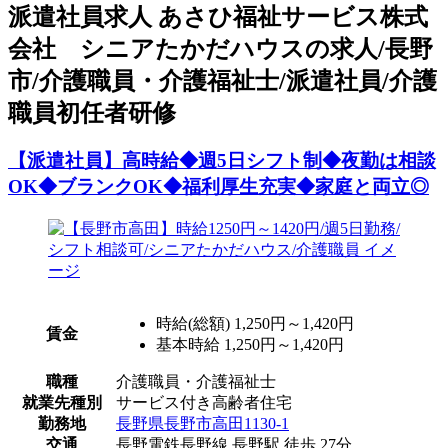
派
遣社員求人
あさひ福祉サービス株式
会社 シニアたかだハウスの求人/長野
市/介護職員・介護福祉士/派遣社員/介護
職員初任者研修
【派遣社員】高時給◆週5日シフト制◆夜勤は相談
OK◆ブランクOK◆福利厚生充実◆家庭と両立◎
時給(総額)
1,250円～1,420円
賃金
基本時給 1,250円～1,420円
職種
介護職員・介護福祉士
就業先種別
サービス付き高齢者住宅
勤務地
長野県長野市高田1130-1
交通
長野電鉄長野線 長野駅 徒歩 27分