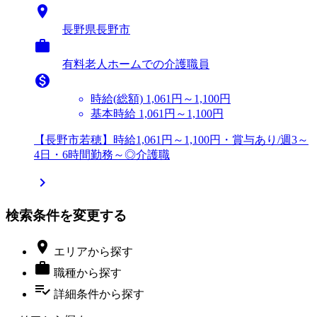

長野県長野市

有料老人ホームでの介護職員

時給(総額)
1,061円～1,100円
基本時給 1,061円～1,100円
【長野市若穂】時給1,061円～1,100円・賞与あり/週3～
4日・6時間勤務～◎介護職

検索条件を変更する

エリア
から探す

職種
から探す
playlist_add_check
詳細条件
から探す