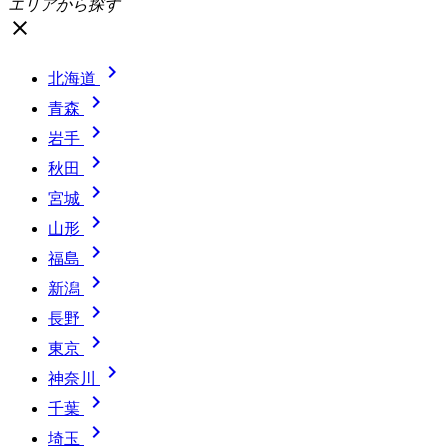
エリアから探す
close

北海道

青森

岩手

秋田

宮城

山形

福島

新潟

長野

東京

神奈川

千葉

埼玉