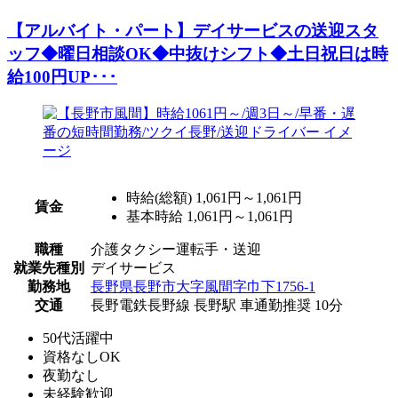
【アルバイト・パート】デイサービスの送迎スタ
ッフ◆曜日相談OK◆中抜けシフト◆土日祝日は時
給100円UP･･･
時給(総額)
1,061円～1,061円
賃金
基本時給 1,061円～1,061円
職種
介護タクシー運転手・送迎
就業先種別
デイサービス
勤務地
長野県長野市大字風間字巾下1756-1
交通
長野電鉄長野線 長野駅 車通勤推奨 10分
50代活躍中
資格なしOK
夜勤なし
未経験歓迎