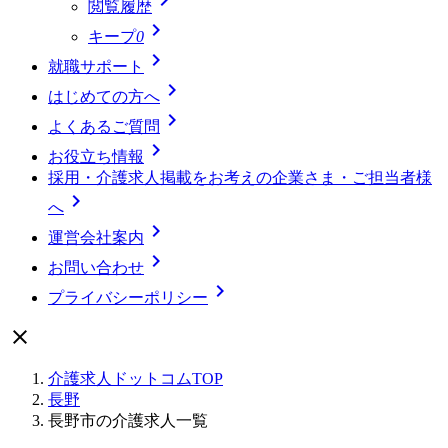
閲覧履歴

キープ
0

就職サポート

はじめての方へ

よくあるご質問

お役立ち情報
採用・介護求人掲載をお考えの企業さま・ご担当者様

へ

運営会社案内

お問い合わせ

プライバシーポリシー

介護求人ドットコムTOP
長野
長野市の介護求人一覧