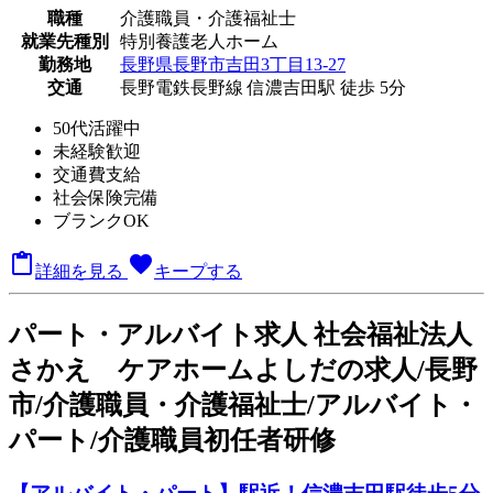
職種
介護職員・介護福祉士
就業先種別
特別養護老人ホーム
勤務地
長野県長野市吉田3丁目13-27
交通
長野電鉄長野線 信濃吉田駅 徒歩 5分
50代活躍中
未経験歓迎
交通費支給
社会保険完備
ブランクOK

favorite
詳細を見る
キープする
パート
・アルバイト求人
社会福祉法人
さかえ ケアホームよしだの求人/長野
市/介護職員・介護福祉士/アルバイト・
パート/介護職員初任者研修