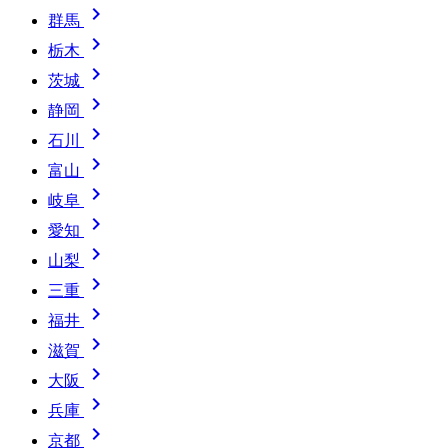

群馬

栃木

茨城

静岡

石川

富山

岐阜

愛知

山梨

三重

福井

滋賀

大阪

兵庫

京都