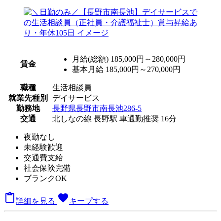
月給(総額)
185,000円～280,000円
賃金
基本月給 185,000円～270,000円
職種
生活相談員
就業先種別
デイサービス
勤務地
長野県長野市南長池286-5
交通
北しなの線 長野駅 車通勤推奨 16分
夜勤なし
未経験歓迎
交通費支給
社会保険完備
ブランクOK

favorite
詳細を見る
キープする