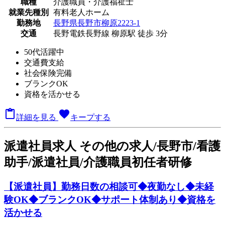
職種
介護職員・介護福祉士
就業先種別
有料老人ホーム
勤務地
長野県長野市柳原2223-1
交通
長野電鉄長野線 柳原駅 徒歩 3分
50代活躍中
交通費支給
社会保険完備
ブランクOK
資格を活かせる

favorite
詳細を見る
キープする
派
遣社員求人
その他の求人/長野市/看護
助手/派遣社員/介護職員初任者研修
【派遣社員】勤務日数の相談可◆夜勤なし◆未経
験OK◆ブランクOK◆サポート体制あり◆資格を
活かせる