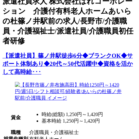
派
遣社員求人
株式会社はれコーポレー
ション 介護付有料老人ホームあいら
の杜篠ノ井駅前の求人/長野市/介護職
員・介護福祉士/派遣社員/介護職員初任
者研修
【派遣社員】篠ノ井駅徒歩6分◆ブランクOK◆サ
ポート体制あり◆20代～50代活躍中◆資格を活か
して高時給･･･
時給(総額)
1,250円～1,420円
賃金
基本時給 1,250円～1,420円
職種
介護職員・介護福祉士
就業先種別
有料老人ホーム