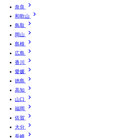

奈良

和歌山

鳥取

岡山

島根

広島

香川

愛媛

徳島

高知

山口

福岡

佐賀

大分

長崎