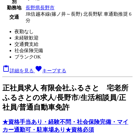
別
勤務地
長野県長野市
JR信越本線(篠ノ井～長野) 北長野駅 車通勤推奨 6
交通
分
夜勤なし
未経験歓迎
交通費支給
社会保険完備
ブランクOK

favorite
詳細を見る
キープする
正
社員求人
有限会社ふるさと 宅老所
ふるさとの求人/長野市/生活相談員/正
社員/普通自動車免許
★資格手当あり・経験不問・社会保険完備・マイ
カー通勤可・駐車場あり★資格必須