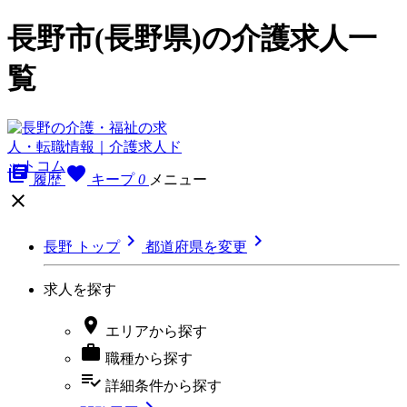
長野市(長野県)の介護求人一
覧
library_books
favorite
履歴
キープ
0
メニュー



長野 トップ
都道府県を変更
求人を探す

エリア
から探す

職種
から探す
playlist_add_check
詳細条件
から探す
