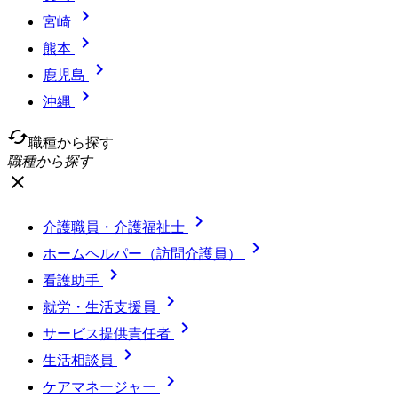

宮崎

熊本

鹿児島

沖縄
cached
職種から探す
職種から探す
close

介護職員・介護福祉士

ホームヘルパー（訪問介護員）

看護助手

就労・生活支援員

サービス提供責任者

生活相談員

ケアマネージャー