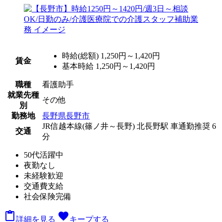
時給(総額)
1,250円～1,420円
賃金
基本時給 1,250円～1,420円
職種
看護助手
就業先種
その他
別
勤務地
長野県長野市
JR信越本線(篠ノ井～長野) 北長野駅 車通勤推奨 6
交通
分
50代活躍中
夜勤なし
未経験歓迎
交通費支給
社会保険完備

favorite
詳細を見る
キープする