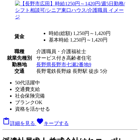
時給(総額)
1,250円～1,420円
賃金
基本時給 1,250円～1,420円
職種
介護職員・介護福祉士
就業先種別
サービス付き高齢者住宅
勤務地
長野県長野市七瀬2番地9
交通
長野電鉄長野線 長野駅 徒歩 5分
50代活躍中
交通費支給
社会保険完備
ブランクOK
資格を活かせる

favorite
詳細を見る
キープする