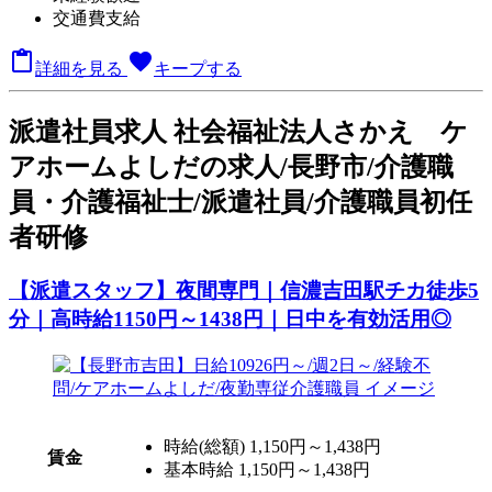
交通費支給

favorite
詳細を見る
キープする
派
遣社員求人
社会福祉法人さかえ ケ
アホームよしだの求人/長野市/介護職
員・介護福祉士/派遣社員/介護職員初任
者研修
【派遣スタッフ】夜間専門｜信濃吉田駅チカ徒歩5
分｜高時給1150円～1438円｜日中を有効活用◎
時給(総額)
1,150円～1,438円
賃金
基本時給 1,150円～1,438円