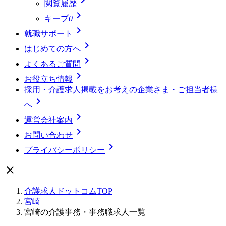
閲覧履歴

キープ
0

就職サポート

はじめての方へ

よくあるご質問

お役立ち情報
採用・介護求人掲載をお考えの企業さま・ご担当者様

へ

運営会社案内

お問い合わせ

プライバシーポリシー

介護求人ドットコムTOP
宮崎
宮崎の介護事務・事務職求人一覧