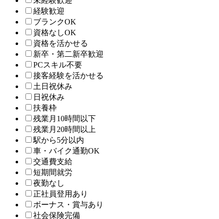
未経験歓迎
経験歓迎
ブランクOK
資格なしOK
資格を活かせる
新卒・第二新卒歓迎
PCスキル不要
接客経験を活かせる
土日祝休み
日祝休み
扶養枠
残業月10時間以下
残業月20時間以上
駅から5分以内
車・バイク通勤OK
交通費支給
短期間就労
夜勤なし
正社員登用あり
ボーナス・賞与あり
社会保険完備