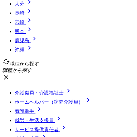

大分

長崎

宮崎

熊本

鹿児島

沖縄
cached
職種から探す
職種から探す
close

介護職員・介護福祉士

ホームヘルパー（訪問介護員）

看護助手

就労・生活支援員

サービス提供責任者
