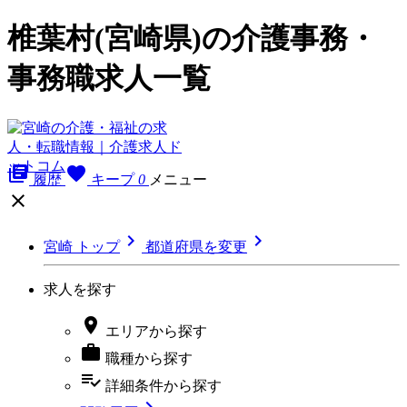
椎葉村(宮崎県)の介護事務・
事務職求人一覧
library_books
favorite
履歴
キープ
0
メニュー



宮崎 トップ
都道府県を変更
求人を探す

エリア
から探す

職種
から探す
playlist_add_check
詳細条件
から探す
