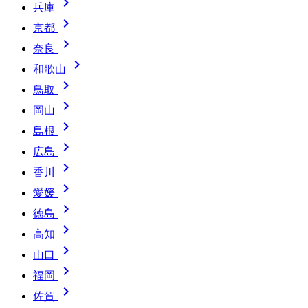

兵庫

京都

奈良

和歌山

鳥取

岡山

島根

広島

香川

愛媛

徳島

高知

山口

福岡

佐賀