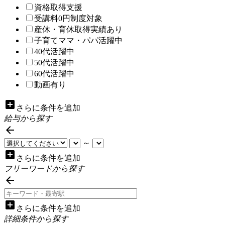
資格取得支援
受講料0円制度対象
産休・育休取得実績あり
子育てママ・パパ活躍中
40代活躍中
50代活躍中
60代活躍中
動画有り
add_box
さらに条件を追加
給与から探す

～
add_box
さらに条件を追加
フリーワードから探す

add_box
さらに条件を追加
詳細条件から探す