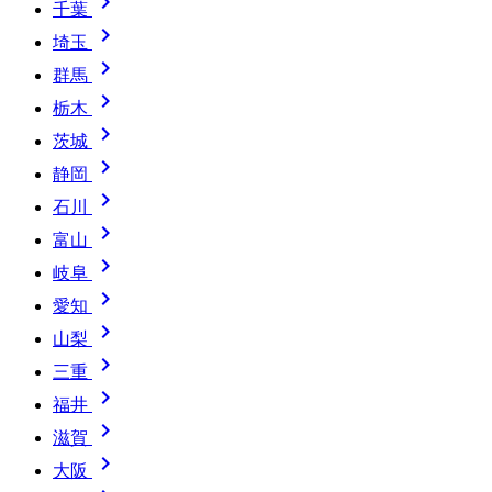

千葉

埼玉

群馬

栃木

茨城

静岡

石川

富山

岐阜

愛知

山梨

三重

福井

滋賀

大阪