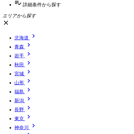
playlist_add_check
詳細条件
から探す
エリアから探す
close

北海道

青森

岩手

秋田

宮城

山形

福島

新潟

長野

東京

神奈川