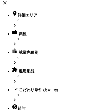
close

詳細エリア


職種

location_city
就業先種別


雇用形態


こだわり条件
(完全一致)


給与