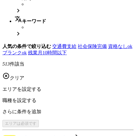

translate
キーワード

人気の条件で絞り込む
交通費支給
社会保険完備
資格なしok
ブランクok
残業月10時間以下
513
件該当

クリア
エリアを
設定する
職種を
設定する
さらに
条件を追加
エリアは
必須です