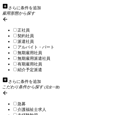
add_box
さらに条件を追加
雇用形態から探す

正社員
契約社員
派遣社員
アルバイト・パート
無期雇用社員
無期雇用派遣社員
有期雇用社員
紹介予定派遣
add_box
さらに条件を追加
こだわり条件から探す
(完全一致)

急募
介護福祉士求人