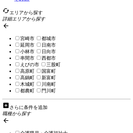
cached
エリアから探す
詳細エリアから探す

宮崎市
都城市
延岡市
日南市
小林市
日向市
串間市
西都市
えびの市
三股町
高原町
国富町
高鍋町
新富町
木城町
川南町
都農町
門川町
add_box
さらに条件を追加
職種から探す
