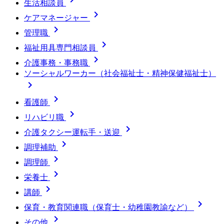
生活相談員

ケアマネージャー

管理職

福祉用具専門相談員

介護事務・事務職
ソーシャルワーカー（社会福祉士・精神保健福祉士）


看護師

リハビリ職

介護タクシー運転手・送迎

調理補助

調理師

栄養士

講師

保育・教育関連職（保育士・幼稚園教諭など）

その他