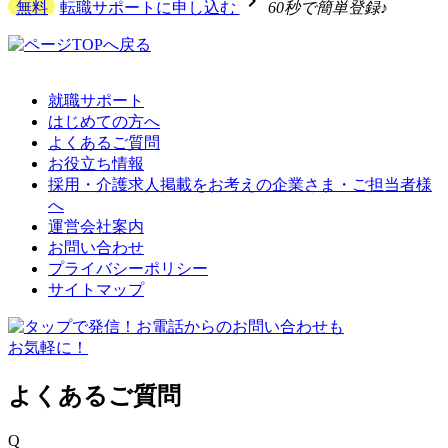
navigate_next
無料
転職サポートに申し込む
60秒で簡単登録♪
就職サポート
はじめての方へ
よくあるご質問
お役立ち情報
採用・介護求人掲載をお考えの企業さま・ご担当者様
へ
運営会社案内
お問い合わせ
プライバシーポリシー
サイトマップ
よくあるご質問
Q