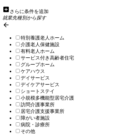
add_box
さらに条件を追加
就業先種別から探す

特別養護老人ホーム
介護老人保健施設
有料老人ホーム
サービス付き高齢者住宅
グループホーム
ケアハウス
デイサービス
デイケアサービス
ショートステイ
小規模多機能型居宅介護
訪問介護事業所
居宅介護支援事業所
障がい者施設
病院・診療所
その他