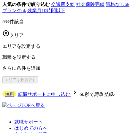
人気の条件で絞り込む
交通費支給
社会保険完備
資格なしok
ブランクok
残業月10時間以下
634
件該当

クリア
エリアを
設定する
職種を
設定する
さらに
条件を追加
エリアは
必須です
navigate_next
無料
転職サポートに申し込む
60秒で簡単登録♪
就職サポート
はじめての方へ