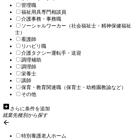
管理職
福祉用具専門相談員
介護事務・事務職
ソーシャルワーカー（社会福祉士・精神保健福祉
士）
看護師
リハビリ職
介護タクシー運転手・送迎
調理補助
調理師
栄養士
講師
保育・教育関連職（保育士・幼稚園教諭など）
その他
add_box
さらに条件を追加
就業先種別から探す

特別養護老人ホーム