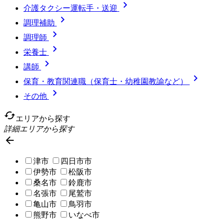

介護タクシー運転手・送迎

調理補助

調理師

栄養士

講師

保育・教育関連職（保育士・幼稚園教諭など）

その他
cached
エリアから探す
詳細エリアから探す

津市
四日市市
伊勢市
松阪市
桑名市
鈴鹿市
名張市
尾鷲市
亀山市
鳥羽市
熊野市
いなべ市