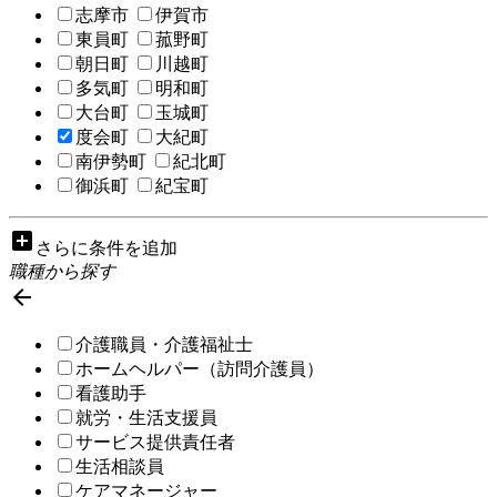
志摩市
伊賀市
東員町
菰野町
朝日町
川越町
多気町
明和町
大台町
玉城町
度会町
大紀町
南伊勢町
紀北町
御浜町
紀宝町
add_box
さらに条件を追加
職種から探す

介護職員・介護福祉士
ホームヘルパー（訪問介護員）
看護助手
就労・生活支援員
サービス提供責任者
生活相談員
ケアマネージャー