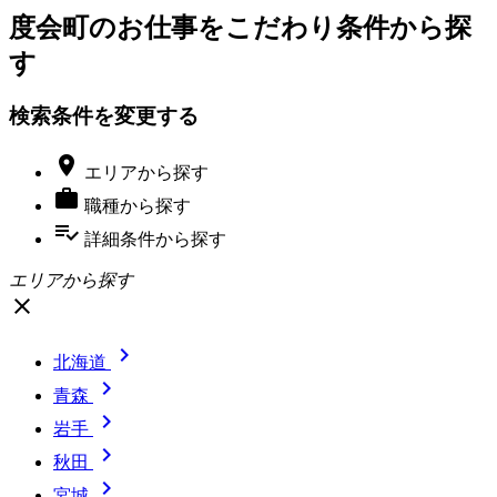
度会町のお仕事をこだわり条件から探
す
検索条件を変更する

エリア
から探す

職種
から探す
playlist_add_check
詳細条件
から探す
エリアから探す
close

北海道

青森

岩手

秋田

宮城