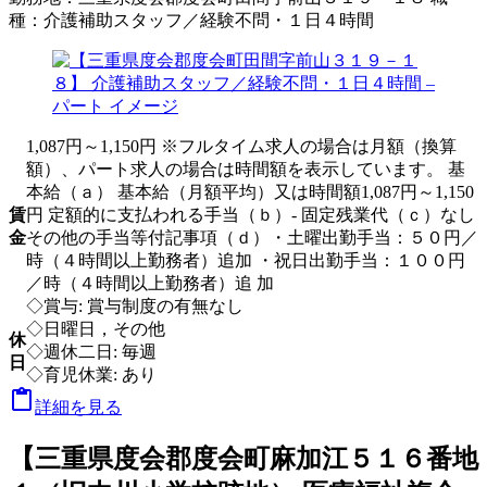
種：
介護補助スタッフ／経験不問・１日４時間
1,087円～1,150円 ※フルタイム求人の場合は月額（換算
額）、パート求人の場合は時間額を表示しています。 基
本給（ａ） 基本給（月額平均）又は時間額1,087円～1,150
賃
円 定額的に支払われる手当（ｂ）- 固定残業代（ｃ）なし
金
その他の手当等付記事項（ｄ）・土曜出勤手当：５０円／
時（４時間以上勤務者）追加 ・祝日出勤手当：１００円
／時（４時間以上勤務者）追 加
◇賞与: 賞与制度の有無なし
◇日曜日，その他
休
◇週休二日: 毎週
日
◇育児休業: あり

詳細を見る
【三重県度会郡度会町麻加江５１６番地