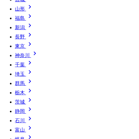

山形

福島

新潟

長野

東京

神奈川

千葉

埼玉

群馬

栃木

茨城

静岡

石川

富山
