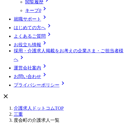
閲覧履歴

キープ
0

就職サポート

はじめての方へ

よくあるご質問

お役立ち情報
採用・介護求人掲載をお考えの企業さま・ご担当者様

へ

運営会社案内

お問い合わせ

プライバシーポリシー

介護求人ドットコムTOP
三重
度会町の介護求人一覧