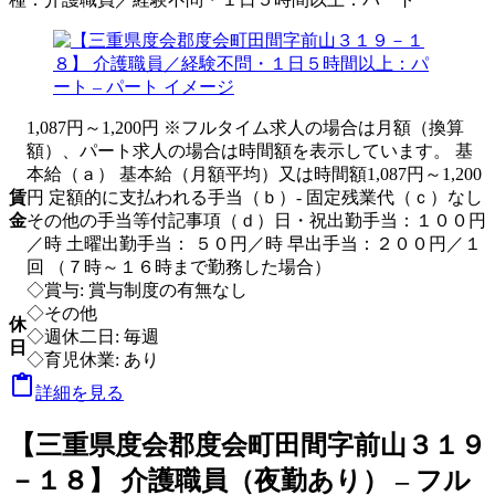
1,087円～1,200円 ※フルタイム求人の場合は月額（換算
額）、パート求人の場合は時間額を表示しています。 基
本給（ａ） 基本給（月額平均）又は時間額1,087円～1,200
賃
円 定額的に支払われる手当（ｂ）- 固定残業代（ｃ）なし
金
その他の手当等付記事項（ｄ）日・祝出勤手当：１００円
／時 土曜出勤手当： ５０円／時 早出手当：２００円／１
回 （７時～１６時まで勤務した場合）
◇賞与: 賞与制度の有無なし
◇その他
休
◇週休二日: 毎週
日
◇育児休業: あり

詳細を見る
【三重県度会郡度会町田間字前山３１９
－１８】 介護職員（夜勤あり） – フル