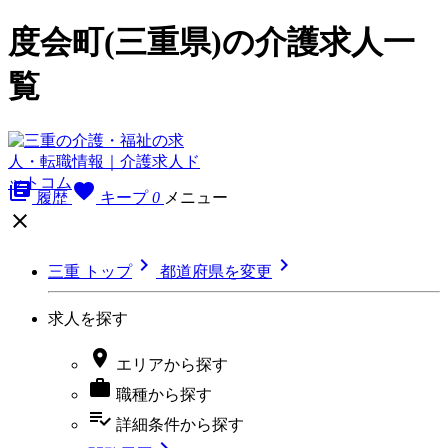
度会町(三重県)の介護求人一
覧
library_books
favorite
履歴
キープ
0
メニュー



三重 トップ
都道府県を変更
求人を探す

エリア
から探す

職種
から探す
playlist_add_check
詳細条件
から探す
