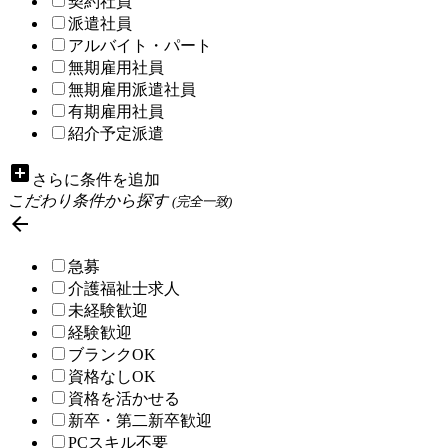
契約社員
派遣社員
アルバイト・パート
無期雇用社員
無期雇用派遣社員
有期雇用社員
紹介予定派遣
add_box
さらに条件を追加
こだわり条件から探す
(完全一致)

急募
介護福祉士求人
未経験歓迎
経験歓迎
ブランクOK
資格なしOK
資格を活かせる
新卒・第二新卒歓迎
PCスキル不要