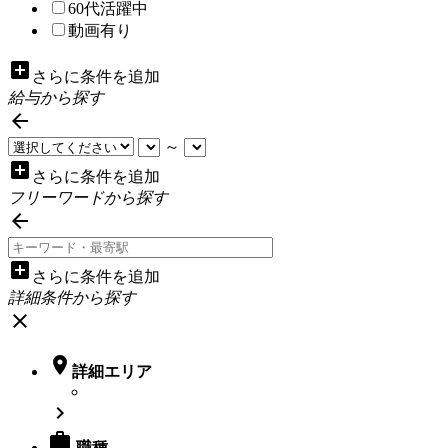
60代活躍中
動画有り
add_box
さらに条件を追加
給与から探す

～
add_box
さらに条件を追加
フリーワードから探す

add_box
さらに条件を追加
詳細条件から探す
close

詳細エリア


職種