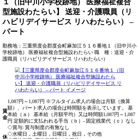
１（旧中川小学校跡地） 医療福祉複合
型施設わたらい】 送迎・介護職員（リ
ハビリデイサービス リハわたらい） –
パート
勤務地：
三重県度会郡度会町麻加江５１６番地１（旧中川小
学校跡地） 医療福祉複合型施設わたらい
職 種：
送迎・介
護職員（リハビリデイサービス リハわたらい）
1,087円～1,087円 ※フルタイム求人の場合は月額（換算
額）、パート求人の場合は時間額を表示しています。 基
賃
本給（ａ） 基本給（月額平均）又は時間額1,087円～1,087
金
円 定額的に支払われる手当（ｂ）- 固定残業代（ｃ）なし
◇賞与: 賞与制度の有無なし
◇水曜日，土曜日，日曜日，祝日，その他
休