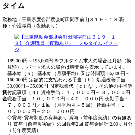
タイム
勤務地：
三重県度会郡度会町田間字前山３１９－１８
職
種：
介護職員（夜勤あり）
189,000円～195,000円 ※フルタイム求人の場合は月額（換
算額）、パート求人の場合は時間額を表示しています。
基本給（ａ） 基本給（月額平均）又は時間額156,000円～
160,000円 定額的に支払われる手当（ｂ）処遇改善手当
33,000円～35,000円 固定残業代（ｃ）なし その他の手当等
賃
付記事項（ｄ）資格手当： １，０００円～ ３，０００円
金
職務手当：１０，０００円～４０，０００円 夜勤手当：
７，０００円／１回 （月平均４～５回） 皆勤手当：１
０，０００円～２０，０００円
◇賞与: 賞与制度の有無あり 賞与（前年度実績）の有無あ
り 賞与（前年度実績）の回数年2回 賞与金額計 2.00ヶ月分
（前年度実績）