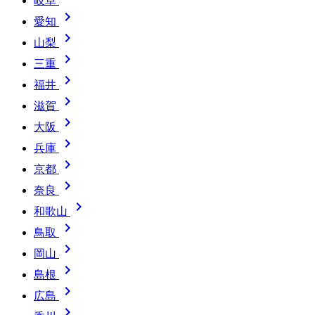
岐阜

愛知

山梨

三重

福井

滋賀

大阪

兵庫

京都

奈良

和歌山

鳥取

岡山

島根

広島
