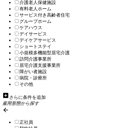
介護老人保健施設
有料老人ホーム
サービス付き高齢者住宅
グループホーム
ケアハウス
デイサービス
デイケアサービス
ショートステイ
小規模多機能型居宅介護
訪問介護事業所
居宅介護支援事業所
障がい者施設
病院・診療所
その他
add_box
さらに条件を追加
雇用形態から探す

正社員