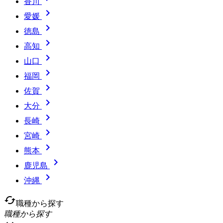
香川

愛媛

徳島

高知

山口

福岡

佐賀

大分

長崎

宮崎

熊本

鹿児島

沖縄
cached
職種から探す
職種から探す