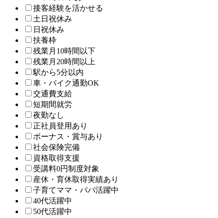
接客経験を活かせる
土日祝休み
日祝休み
扶養枠
残業月10時間以下
残業月20時間以上
駅から5分以内
車・バイク通勤OK
交通費支給
短期間就労
夜勤なし
正社員登用あり
ボーナス・賞与あり
社会保険完備
資格取得支援
受講料0円制度対象
産休・育休取得実績あり
子育てママ・パパ活躍中
40代活躍中
50代活躍中