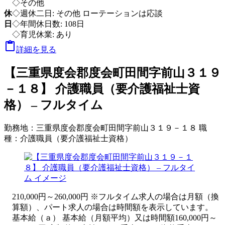
◇その他
休
◇週休二日: その他 ローテーションは応談
日
◇年間休日数: 108日
◇育児休業: あり

詳細を見る
【三重県度会郡度会町田間字前山３１９
－１８】 介護職員（要介護福祉士資
格） – フルタイム
勤務地：
三重県度会郡度会町田間字前山３１９－１８
職
種：
介護職員（要介護福祉士資格）
210,000円～260,000円 ※フルタイム求人の場合は月額（換
算額）、パート求人の場合は時間額を表示しています。
基本給（ａ） 基本給（月額平均）又は時間額160,000円～