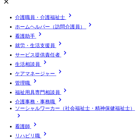
close

介護職員・介護福祉士

ホームヘルパー（訪問介護員）

看護助手

就労・生活支援員

サービス提供責任者

生活相談員

ケアマネージャー

管理職

福祉用具専門相談員

介護事務・事務職
ソーシャルワーカー（社会福祉士・精神保健福祉士）


看護師

リハビリ職