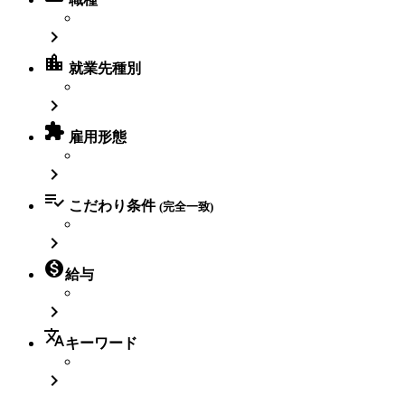

location_city
就業先種別


雇用形態


こだわり条件
(完全一致)


給与

translate
キーワード
