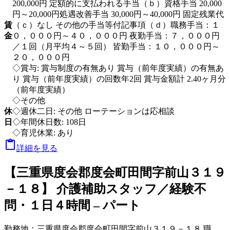
200,000円 定額的に支払われる手当（ｂ）資格手当 20,000
円～20,000円処遇改善手当 30,000円～40,000円 固定残業代
賃
（ｃ）なし その他の手当等付記事項（ｄ）職務手当：１
金
０，０００円～４０，０００円 夜勤手当：７，０００円
／１回（月平均４～５回） 皆勤手当：１０，０００円～
２０，０００円
◇賞与: 賞与制度の有無あり 賞与（前年度実績）の有無あ
り 賞与（前年度実績）の回数年2回 賞与金額計 2.40ヶ月分
（前年度実績）
◇その他
休
◇週休二日: その他 ローテーションは応相談
日
◇年間休日数: 108日
◇育児休業: あり

詳細を見る
【三重県度会郡度会町田間字前山３１９
－１８】 介護補助スタッフ／経験不
問・１日４時間 – パート
勤務地：
三重県度会郡度会町田間字前山３１９－１８
職