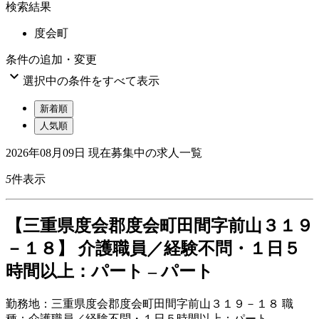
検索結果
度会町
条件の追加・変更

選択中の条件をすべて表示
新着順
人気順
2026年08月09日
現在募集中の求人一覧
5
件表示
【三重県度会郡度会町田間字前山３１９
－１８】 介護職員／経験不問・１日５
時間以上：パート – パート
勤務地：
三重県度会郡度会町田間字前山３１９－１８
職
種：
介護職員／経験不問・１日５時間以上：パート