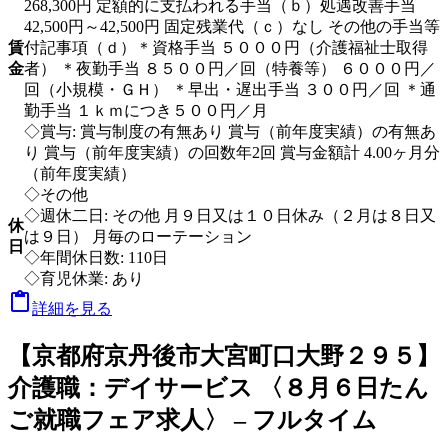
268,300円 定額的に支払われる手当（ｂ）処遇改善手当
42,500円～42,500円 固定残業代（ｃ）なし その他の手当等
賃
付記事項（ｄ）＊資格手当 ５０００円（介護福祉士取得
金
者） ＊夜勤手当 ８５００円／回（特養等） ６０００円／
回（小規模・ＧＨ） ＊早出・遅出手当 ３００円／回 ＊通
勤手当 １ｋｍにつき５００円／月
◇賞与: 賞与制度の有無あり 賞与（前年度実績）の有無あ
り 賞与（前年度実績）の回数年2回 賞与金額計 4.00ヶ月分
（前年度実績）
◇その他
◇週休二日: その他 月９日又は１０日休み（２月は８日又
休
は９日） 月毎のローテーション
日
◇年間休日数: 110日
◇育児休業: あり

詳細を見る
【京都府京丹後市大宮町口大野２９５】
介護職：デイサービス 〈８月６日たん
ご就職フェア求人〉 – フルタイム