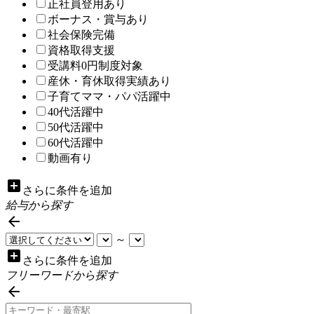
正社員登用あり
ボーナス・賞与あり
社会保険完備
資格取得支援
受講料0円制度対象
産休・育休取得実績あり
子育てママ・パパ活躍中
40代活躍中
50代活躍中
60代活躍中
動画有り
add_box
さらに条件を追加
給与から探す

～
add_box
さらに条件を追加
フリーワードから探す
