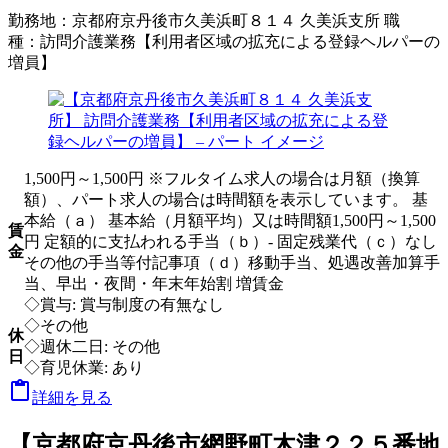
勤務地：
京都府京丹後市久美浜町８１４ 久美浜支所
職
種：
訪問介護業務【利用者区域の拡充による登録ヘルパーの
増員】
1,500円～1,500円 ※フルタイム求人の場合は月額（換算
額）、パート求人の場合は時間額を表示しています。 基
本給（ａ） 基本給（月額平均）又は時間額1,500円～1,500
賃
円 定額的に支払われる手当（ｂ）- 固定残業代（ｃ）なし
金
その他の手当等付記事項（ｄ）移動手当、処遇改善加算手
当、早出・夜間・年末年始割 増賃金
◇賞与: 賞与制度の有無なし
◇その他
休
◇週休二日: その他
日
◇育児休業: あり

詳細を見る
【京都府京丹後市網野町木津２２５番地