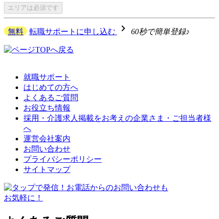
エリアは
必須です
navigate_next
無料
転職サポートに申し込む
60秒で簡単登録♪
就職サポート
はじめての方へ
よくあるご質問
お役立ち情報
採用・介護求人掲載をお考えの企業さま・ご担当者様
へ
運営会社案内
お問い合わせ
プライバシーポリシー
サイトマップ