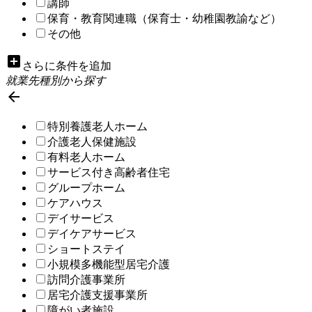
講師
保育・教育関連職（保育士・幼稚園教諭など）
その他
add_box
さらに条件を追加
就業先種別から探す

特別養護老人ホーム
介護老人保健施設
有料老人ホーム
サービス付き高齢者住宅
グループホーム
ケアハウス
デイサービス
デイケアサービス
ショートステイ
小規模多機能型居宅介護
訪問介護事業所
居宅介護支援事業所
障がい者施設