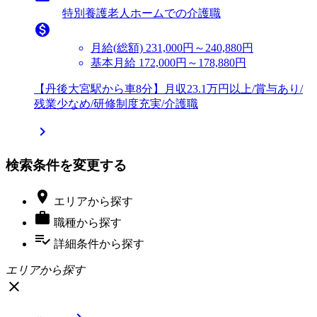
特別養護老人ホームでの介護職

月給(総額)
231,000円～240,880円
基本月給 172,000円～178,880円
【丹後大宮駅から車8分】月収23.1万円以上/賞与あり/
残業少なめ/研修制度充実/介護職

検索条件を変更する

エリア
から探す

職種
から探す
playlist_add_check
詳細条件
から探す
エリアから探す
close