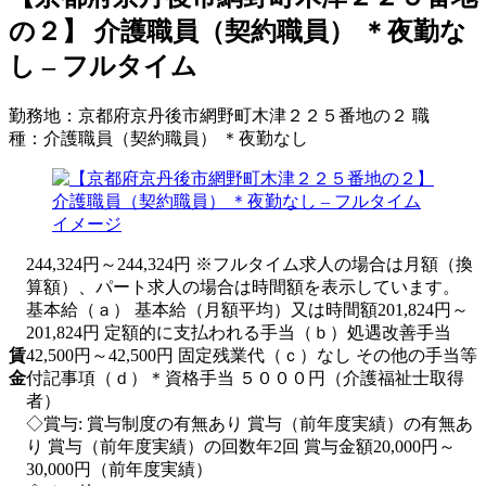
の２】 介護職員（契約職員） ＊夜勤な
し – フルタイム
勤務地：
京都府京丹後市網野町木津２２５番地の２
職
種：
介護職員（契約職員） ＊夜勤なし
244,324円～244,324円 ※フルタイム求人の場合は月額（換
算額）、パート求人の場合は時間額を表示しています。
基本給（ａ） 基本給（月額平均）又は時間額201,824円～
201,824円 定額的に支払われる手当（ｂ）処遇改善手当
賃
42,500円～42,500円 固定残業代（ｃ）なし その他の手当等
金
付記事項（ｄ）＊資格手当 ５０００円（介護福祉士取得
者）
◇賞与: 賞与制度の有無あり 賞与（前年度実績）の有無あ
り 賞与（前年度実績）の回数年2回 賞与金額20,000円～
30,000円（前年度実績）