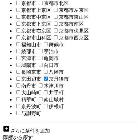
京都市
京都市北区
京都市上京区
京都市左京区
京都市中京区
京都市東山区
京都市下京区
京都市南区
京都市右京区
京都市伏見区
京都市山科区
京都市西京区
福知山市
舞鶴市
綾部市
宇治市
宮津市
亀岡市
城陽市
向日市
長岡京市
八幡市
京田辺市
京丹後市
南丹市
木津川市
大山崎町
井手町
精華町
南山城村
京丹波町
伊根町
与謝野町
add_box
さらに条件を追加
職種から探す