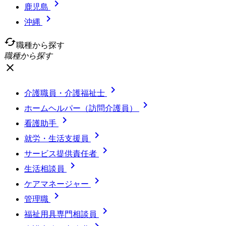

鹿児島

沖縄
cached
職種から探す
職種から探す
close

介護職員・介護福祉士

ホームヘルパー（訪問介護員）

看護助手

就労・生活支援員

サービス提供責任者

生活相談員

ケアマネージャー

管理職

福祉用具専門相談員
