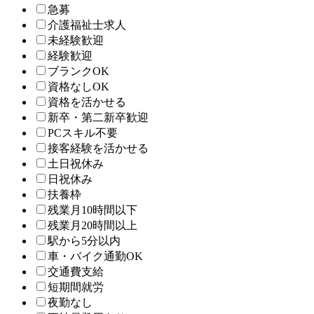
急募
介護福祉士求人
未経験歓迎
経験歓迎
ブランクOK
資格なしOK
資格を活かせる
新卒・第二新卒歓迎
PCスキル不要
接客経験を活かせる
土日祝休み
日祝休み
扶養枠
残業月10時間以下
残業月20時間以上
駅から5分以内
車・バイク通勤OK
交通費支給
短期間就労
夜勤なし