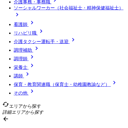
介護事務・事務職
ソーシャルワーカー（社会福祉士・精神保健福祉士）


看護師

リハビリ職

介護タクシー運転手・送迎

調理補助

調理師

栄養士

講師

保育・教育関連職（保育士・幼稚園教諭など）

その他
cached
エリアから探す
詳細エリアから探す
