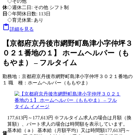
◇その他
休
◇週休二日: その他 シフト制
日
◇年間休日数: 113日
◇育児休業: あり

詳細を見る
【京都府京丹後市網野町島津小字仲坪３
０２１番地の１】 ホームヘルパー（も
もやま） – フルタイム
勤務地：
京都府京丹後市網野町島津小字仲坪３０２１番地の
１
職 種：
ホームヘルパー（ももやま）
177,613円～177,613円 ※フルタイム求人の場合は月額（換
算額）、パート求人の場合は時間額を表示しています。
基本給（ａ） 基本給（月額平均）又は時間額177,613円～
賃