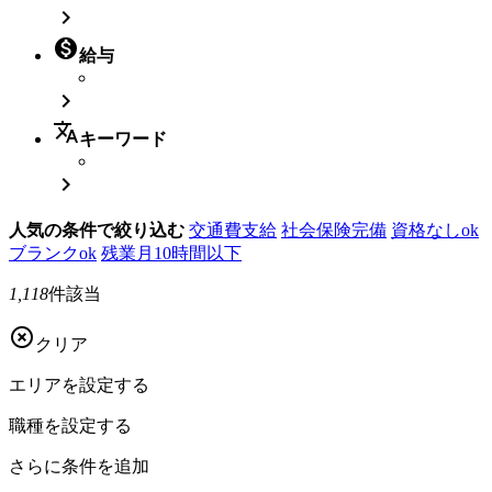


給与

translate
キーワード

人気の条件で絞り込む
交通費支給
社会保険完備
資格なしok
ブランクok
残業月10時間以下
1,118
件該当

クリア
エリアを
設定する
職種を
設定する
さらに
条件を追加