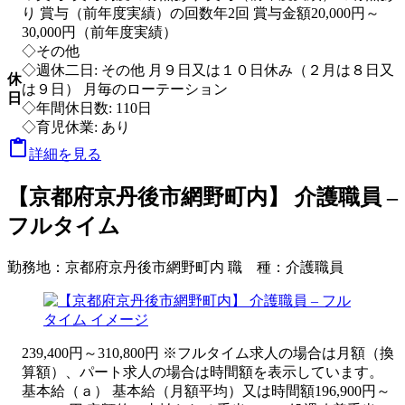
り 賞与（前年度実績）の回数年2回 賞与金額20,000円～
30,000円（前年度実績）
◇その他
◇週休二日: その他 月９日又は１０日休み（２月は８日又
休
は９日） 月毎のローテーション
日
◇年間休日数: 110日
◇育児休業: あり

詳細を見る
【京都府京丹後市網野町内】 介護職員 –
フルタイム
勤務地：
京都府京丹後市網野町内
職 種：
介護職員
239,400円～310,800円 ※フルタイム求人の場合は月額（換
算額）、パート求人の場合は時間額を表示しています。
基本給（ａ） 基本給（月額平均）又は時間額196,900円～