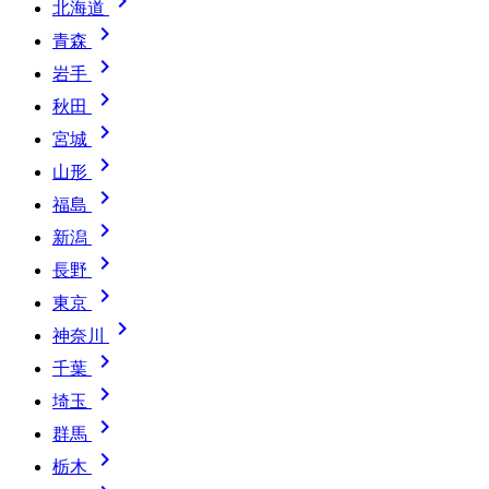

北海道

青森

岩手

秋田

宮城

山形

福島

新潟

長野

東京

神奈川

千葉

埼玉

群馬

栃木