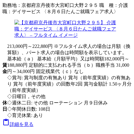
勤務地：
京都府京丹後市大宮町口大野２９５
職 種：
介護
職：デイサービス 〈８月６日たんご就職フェア求人〉
213,000円～222,880円 ※フルタイム求人の場合は月額（換
算額）、パート求人の場合は時間額を表示しています。
基本給（ａ） 基本給（月額平均）又は時間額182,000円～
賃
188,880円 定額的に支払われる手当（ｂ）職務手当 31,000
金
円～34,000円 固定残業代（ｃ）なし
◇賞与: 賞与制度の有無あり 賞与（前年度実績）の有無あ
り 賞与（前年度実績）の回数年2回 賞与金額計 1.50ヶ月分
（前年度実績）
◇日曜日，その他
休
◇週休二日: その他 ローテーション 月９日休み
日
◇年間休日数: 108日
◇育児休業: あり

詳細を見る