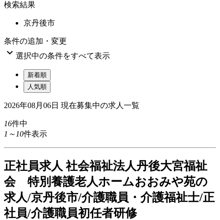
検索結果
京丹後市
条件の追加・変更

選択中の条件をすべて表示
新着順
人気順
2026年08月06日
現在募集中の求人一覧
16
件中
1～10
件表示
正
社員求人
社会福祉法人丹後大宮福祉
会 特別養護老人ホームおおみや苑の
求人/京丹後市/介護職員・介護福祉士/正
社員/介護職員初任者研修