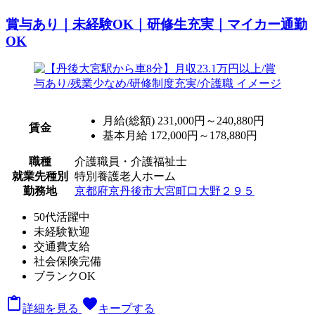
賞与あり｜未経験OK｜研修生充実｜マイカー通勤
OK
月給(総額)
231,000円～240,880円
賃金
基本月給 172,000円～178,880円
職種
介護職員・介護福祉士
就業先種別
特別養護老人ホーム
勤務地
京都府京丹後市大宮町口大野２９５
50代活躍中
未経験歓迎
交通費支給
社会保険完備
ブランクOK

favorite
詳細を見る
キープする