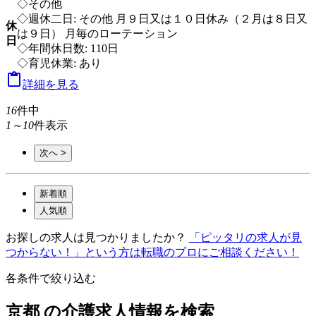
◇その他
◇週休二日: その他 月９日又は１０日休み（２月は８日又
休
は９日） 月毎のローテーション
日
◇年間休日数: 110日
◇育児休業: あり

詳細を見る
16
件中
1～10
件表示
次へ >
新着順
人気順
お探しの求人は見つかりましたか？
「ピッタリの求人が見
つからない！」という方は転職のプロにご相談ください！
各条件で絞り込む
京都 の介護求人情報を検索