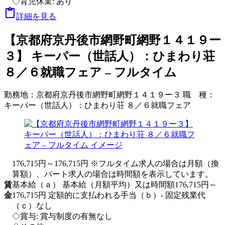
◇育児休業: あり

詳細を見る
【京都府京丹後市網野町網野１４１９ー
３】 キーパー（世話人）：ひまわり荘
８／６就職フェア – フルタイム
勤務地：
京都府京丹後市網野町網野１４１９ー３
職 種：
キーパー（世話人）：ひまわり荘 ８／６就職フェア
176,715円～176,715円 ※フルタイム求人の場合は月額（換
算額）、パート求人の場合は時間額を表示しています。
賃
基本給（ａ） 基本給（月額平均）又は時間額176,715円～
金
176,715円 定額的に支払われる手当（ｂ）- 固定残業代
（ｃ）なし
◇賞与: 賞与制度の有無なし