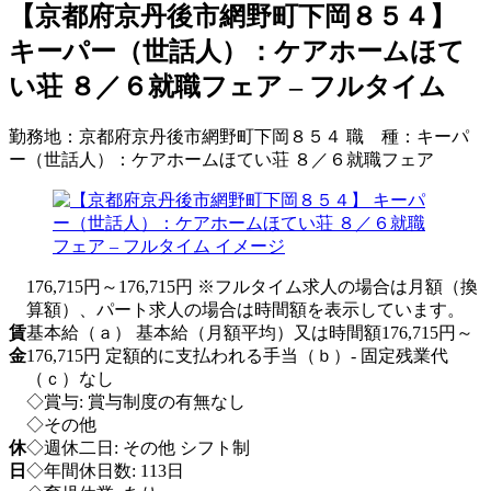
【京都府京丹後市網野町下岡８５４】
キーパー（世話人）：ケアホームほて
い荘 ８／６就職フェア – フルタイム
勤務地：
京都府京丹後市網野町下岡８５４
職 種：
キーパ
ー（世話人）：ケアホームほてい荘 ８／６就職フェア
176,715円～176,715円 ※フルタイム求人の場合は月額（換
算額）、パート求人の場合は時間額を表示しています。
賃
基本給（ａ） 基本給（月額平均）又は時間額176,715円～
金
176,715円 定額的に支払われる手当（ｂ）- 固定残業代
（ｃ）なし
◇賞与: 賞与制度の有無なし
◇その他
休
◇週休二日: その他 シフト制
日
◇年間休日数: 113日