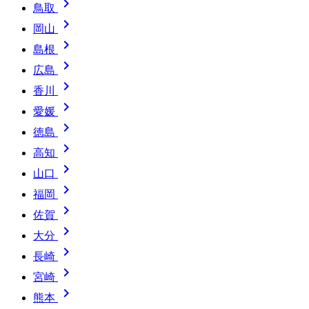

鳥取

岡山

島根

広島

香川

愛媛

徳島

高知

山口

福岡

佐賀

大分

長崎

宮崎

熊本