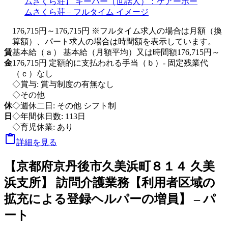
176,715円～176,715円 ※フルタイム求人の場合は月額（換
算額）、パート求人の場合は時間額を表示しています。
賃
基本給（ａ） 基本給（月額平均）又は時間額176,715円～
金
176,715円 定額的に支払われる手当（ｂ）- 固定残業代
（ｃ）なし
◇賞与: 賞与制度の有無なし
◇その他
休
◇週休二日: その他 シフト制
日
◇年間休日数: 113日
◇育児休業: あり

詳細を見る
【京都府京丹後市久美浜町８１４ 久美
浜支所】 訪問介護業務【利用者区域の
拡充による登録ヘルパーの増員】 – パ
ート