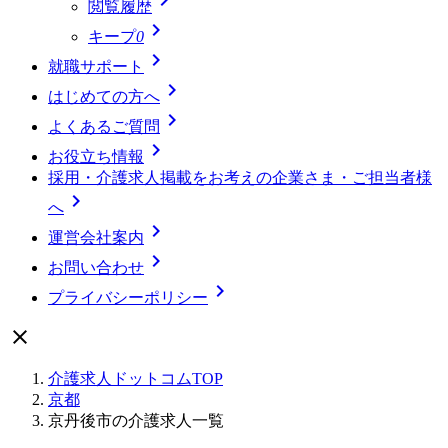
閲覧履歴

キープ
0

就職サポート

はじめての方へ

よくあるご質問

お役立ち情報
採用・介護求人掲載をお考えの企業さま・ご担当者様

へ

運営会社案内

お問い合わせ

プライバシーポリシー

介護求人ドットコムTOP
京都
京丹後市の介護求人一覧