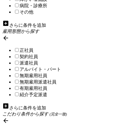
病院・診療所
その他
add_box
さらに条件を追加
雇用形態から探す

正社員
契約社員
派遣社員
アルバイト・パート
無期雇用社員
無期雇用派遣社員
有期雇用社員
紹介予定派遣
add_box
さらに条件を追加
こだわり条件から探す
(完全一致)
