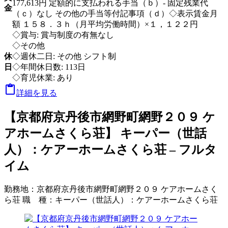
177,613円 定額的に支払われる手当（ｂ）- 固定残業代
金
（ｃ）なし その他の手当等付記事項（ｄ）◇表示賃金月
額 １５８．３ｈ（月平均労働時間）×１，１２２円
◇賞与: 賞与制度の有無なし
◇その他
休
◇週休二日: その他 シフト制
日
◇年間休日数: 113日
◇育児休業: あり

詳細を見る
【京都府京丹後市網野町網野２０９ ケ
アホームさくら荘】 キーパー（世話
人）：ケアーホームさくら荘 – フルタ
イム
勤務地：
京都府京丹後市網野町網野２０９ ケアホームさく
ら荘
職 種：
キーパー（世話人）：ケアーホームさくら荘