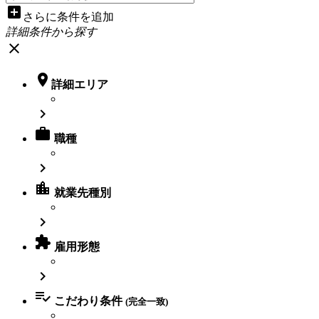
add_box
さらに条件を追加
詳細条件から探す
close

詳細エリア


職種

location_city
就業先種別


雇用形態


こだわり条件
(完全一致)