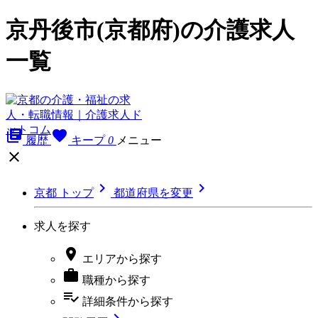
京丹後市(京都府)の介護求人
一覧
library_books
favorite
履歴
キープ
0
メニュー



京都 トップ
都道府県を変更
求人を探す

エリア
から探す

職種
から探す
playlist_add_check
詳細条件
から探す
