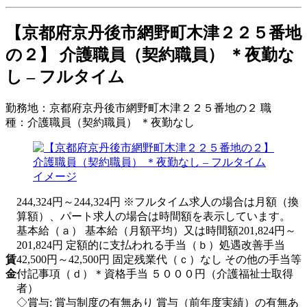
【京都府京丹後市網野町木津２２５番地
の２】 介護職員（契約職員） ＊夜勤な
し – フルタイム
勤務地：
京都府京丹後市網野町木津２２５番地の２
職
種：
介護職員（契約職員） ＊夜勤なし
244,324円～244,324円 ※フルタイム求人の場合は月額（換
算額）、パート求人の場合は時間額を表示しています。
基本給（ａ） 基本給（月額平均）又は時間額201,824円～
201,824円 定額的に支払われる手当（ｂ）処遇改善手当
賃
42,500円～42,500円 固定残業代（ｃ）なし その他の手当等
金
付記事項（ｄ）＊資格手当 ５０００円（介護福祉士取得
者）
◇賞与: 賞与制度の有無あり 賞与（前年度実績）の有無あ