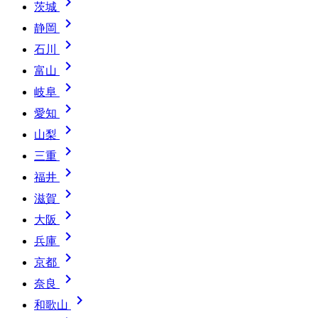

茨城

静岡

石川

富山

岐阜

愛知

山梨

三重

福井

滋賀

大阪

兵庫

京都

奈良

和歌山