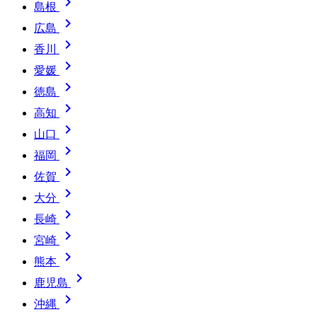

島根

広島

香川

愛媛

徳島

高知

山口

福岡

佐賀

大分

長崎

宮崎

熊本

鹿児島

沖縄