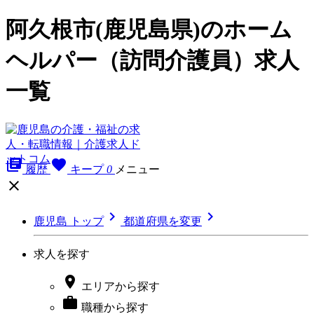
阿久根市(鹿児島県)のホーム
ヘルパー（訪問介護員）求人
一覧
library_books
favorite
履歴
キープ
0
メニュー



鹿児島 トップ
都道府県を変更
求人を探す

エリア
から探す

職種
から探す