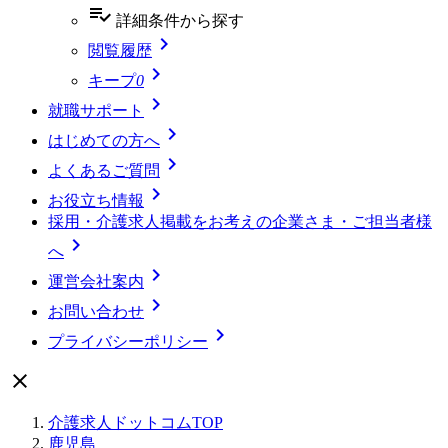
playlist_add_check
詳細条件
から探す

閲覧履歴

キープ
0

就職サポート

はじめての方へ

よくあるご質問

お役立ち情報
採用・介護求人掲載をお考えの企業さま・ご担当者様

へ

運営会社案内

お問い合わせ

プライバシーポリシー

介護求人ドットコムTOP
鹿児島