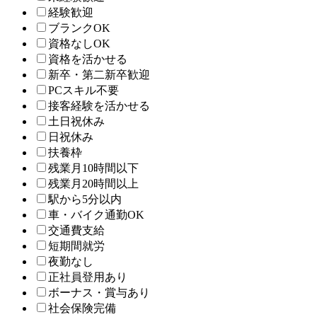
経験歓迎
ブランクOK
資格なしOK
資格を活かせる
新卒・第二新卒歓迎
PCスキル不要
接客経験を活かせる
土日祝休み
日祝休み
扶養枠
残業月10時間以下
残業月20時間以上
駅から5分以内
車・バイク通勤OK
交通費支給
短期間就労
夜勤なし
正社員登用あり
ボーナス・賞与あり
社会保険完備