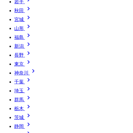
岩手

秋田

宮城

山形

福島

新潟

長野

東京

神奈川

千葉

埼玉

群馬

栃木

茨城

静岡