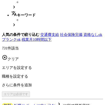

translate
キーワード

人気の条件で絞り込む
交通費支給
社会保険完備
資格なしok
ブランクok
残業月10時間以下
731
件該当

クリア
エリアを
設定する
職種を
設定する
さらに
条件を追加
エリアは
必須です
navigate_next