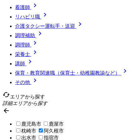

看護師

リハビリ職

介護タクシー運転手・送迎

調理補助

調理師

栄養士

講師

保育・教育関連職（保育士・幼稚園教諭など）

その他
cached
エリアから探す
詳細エリアから探す

鹿児島市
鹿屋市
枕崎市
阿久根市
出水市
指宿市