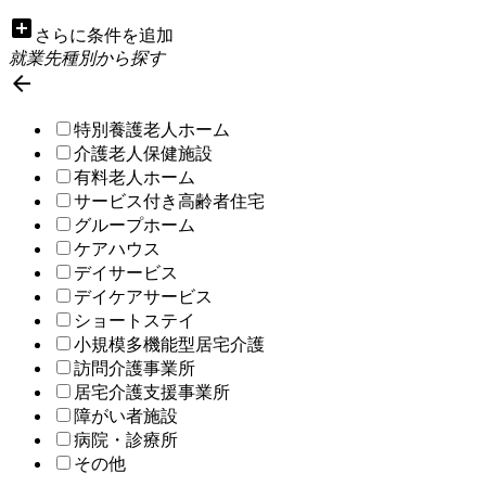
add_box
さらに条件を追加
就業先種別から探す

特別養護老人ホーム
介護老人保健施設
有料老人ホーム
サービス付き高齢者住宅
グループホーム
ケアハウス
デイサービス
デイケアサービス
ショートステイ
小規模多機能型居宅介護
訪問介護事業所
居宅介護支援事業所
障がい者施設
病院・診療所
その他