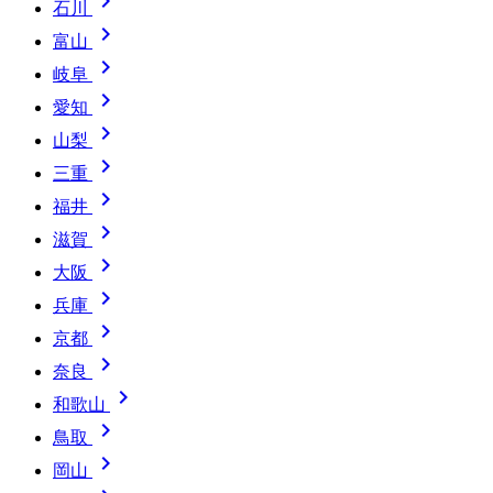

石川

富山

岐阜

愛知

山梨

三重

福井

滋賀

大阪

兵庫

京都

奈良

和歌山

鳥取

岡山