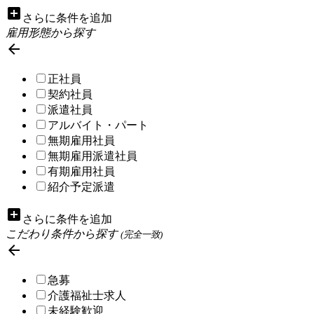
add_box
さらに条件を追加
雇用形態から探す

正社員
契約社員
派遣社員
アルバイト・パート
無期雇用社員
無期雇用派遣社員
有期雇用社員
紹介予定派遣
add_box
さらに条件を追加
こだわり条件から探す
(完全一致)

急募
介護福祉士求人
未経験歓迎