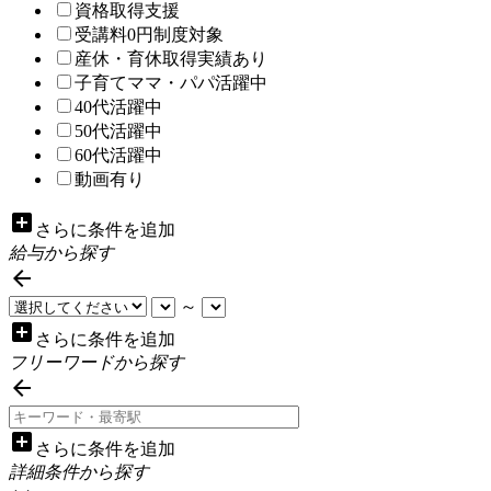
資格取得支援
受講料0円制度対象
産休・育休取得実績あり
子育てママ・パパ活躍中
40代活躍中
50代活躍中
60代活躍中
動画有り
add_box
さらに条件を追加
給与から探す

～
add_box
さらに条件を追加
フリーワードから探す

add_box
さらに条件を追加
詳細条件から探す