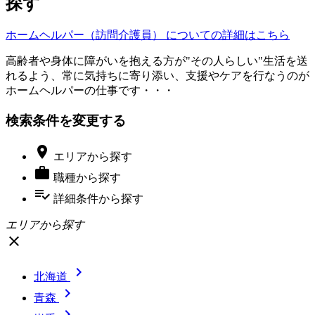
探す
ホームヘルパー（訪問介護員） についての詳細はこちら
高齢者や身体に障がいを抱える方が"その人らしい"生活を送
れるよう、常に気持ちに寄り添い、支援やケアを行なうのが
ホームヘルパーの仕事です・・・
検索条件を変更する

エリア
から探す

職種
から探す
playlist_add_check
詳細条件
から探す
エリアから探す
close

北海道

青森
