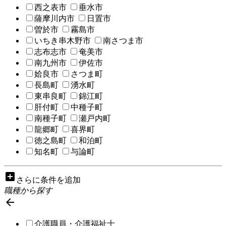
西之表市
垂水市
薩摩川内市
日置市
曽於市
霧島市
いちき串木野市
南さつま市
志布志市
奄美市
南九州市
伊佐市
姶良市
さつま町
長島町
湧水町
東串良町
錦江町
肝付町
中種子町
南種子町
瀬戸内町
龍郷町
喜界町
徳之島町
和泊町
知名町
与論町
add_box
さらに条件を追加
職種から探す

介護職員・介護福祉士