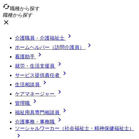
cached
職種から探す
職種から探す
close

介護職員・介護福祉士

ホームヘルパー（訪問介護員）

看護助手

就労・生活支援員

サービス提供責任者

生活相談員

ケアマネージャー

管理職

福祉用具専門相談員

介護事務・事務職
ソーシャルワーカー（社会福祉士・精神保健福祉士）
