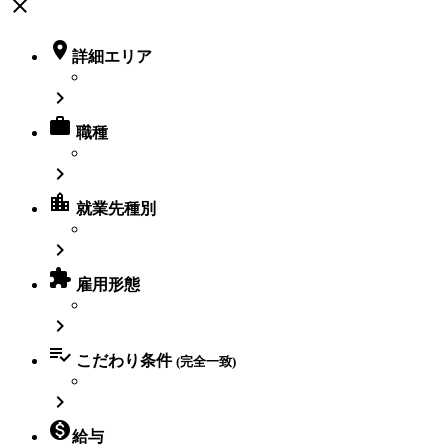
close

詳細エリア


職種

location_city
就業先種別


雇用形態


こだわり条件
(完全一致)


給与