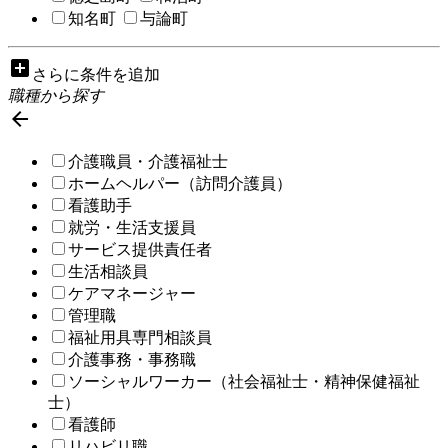
知名町
与論町
add_box
さらに条件を追加
職種から探す

介護職員・介護福祉士
ホームヘルパー（訪問介護員）
看護助手
就労・生活支援員
サービス提供責任者
生活相談員
ケアマネージャー
管理職
福祉用具専門相談員
介護事務・事務職
ソーシャルワーカー（社会福祉士・精神保健福祉
士）
看護師
リハビリ職