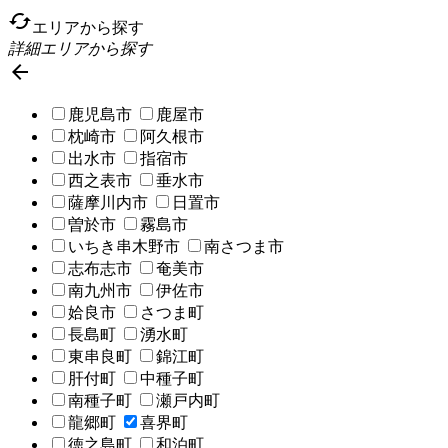
cached
エリアから探す
詳細エリアから探す

鹿児島市
鹿屋市
枕崎市
阿久根市
出水市
指宿市
西之表市
垂水市
薩摩川内市
日置市
曽於市
霧島市
いちき串木野市
南さつま市
志布志市
奄美市
南九州市
伊佐市
姶良市
さつま町
長島町
湧水町
東串良町
錦江町
肝付町
中種子町
南種子町
瀬戸内町
龍郷町
喜界町
徳之島町
和泊町