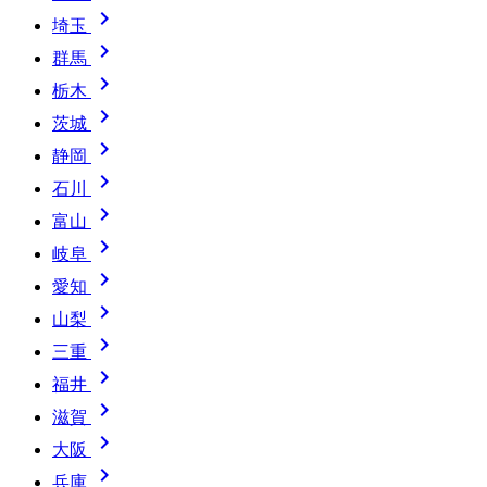

埼玉

群馬

栃木

茨城

静岡

石川

富山

岐阜

愛知

山梨

三重

福井

滋賀

大阪

兵庫