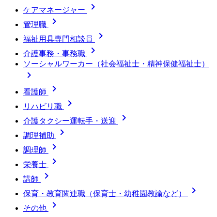

ケアマネージャー

管理職

福祉用具専門相談員

介護事務・事務職
ソーシャルワーカー（社会福祉士・精神保健福祉士）


看護師

リハビリ職

介護タクシー運転手・送迎

調理補助

調理師

栄養士

講師

保育・教育関連職（保育士・幼稚園教諭など）

その他