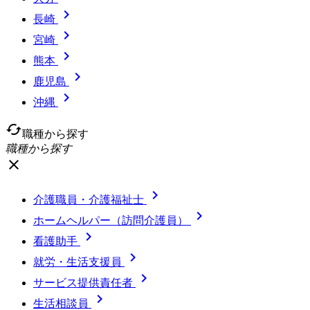

長崎

宮崎

熊本

鹿児島

沖縄
cached
職種から探す
職種から探す
close

介護職員・介護福祉士

ホームヘルパー（訪問介護員）

看護助手

就労・生活支援員

サービス提供責任者

生活相談員