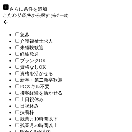
add_box
さらに条件を追加
こだわり条件から探す
(完全一致)

急募
介護福祉士求人
未経験歓迎
経験歓迎
ブランクOK
資格なしOK
資格を活かせる
新卒・第二新卒歓迎
PCスキル不要
接客経験を活かせる
土日祝休み
日祝休み
扶養枠
残業月10時間以下
残業月20時間以上
駅から5分以内