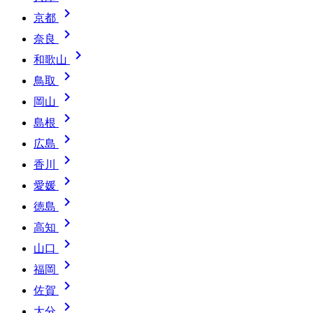

京都

奈良

和歌山

鳥取

岡山

島根

広島

香川

愛媛

徳島

高知

山口

福岡

佐賀

大分