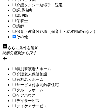
介護タクシー運転手・送迎
調理補助
調理師
栄養士
講師
保育・教育関連職（保育士・幼稚園教諭など）
その他
add_box
さらに条件を追加
就業先種別から探す

特別養護老人ホーム
介護老人保健施設
有料老人ホーム
サービス付き高齢者住宅
グループホーム
ケアハウス
デイサービス
デイケアサービス