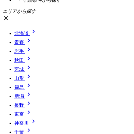
詳細条件
から探す
エリアから探す
close

北海道

青森

岩手

秋田

宮城

山形

福島

新潟

長野

東京

神奈川

千葉