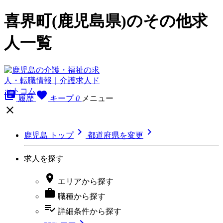
喜界町(鹿児島県)のその他求
人一覧
library_books
favorite
履歴
キープ
0
メニュー



鹿児島 トップ
都道府県を変更
求人を探す

エリア
から探す

職種
から探す
playlist_add_check
詳細条件
から探す
