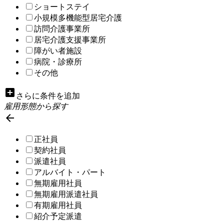
ショートステイ
小規模多機能型居宅介護
訪問介護事業所
居宅介護支援事業所
障がい者施設
病院・診療所
その他
add_box
さらに条件を追加
雇用形態から探す

正社員
契約社員
派遣社員
アルバイト・パート
無期雇用社員
無期雇用派遣社員
有期雇用社員
紹介予定派遣