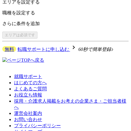
エリアを
設定する
職種を
設定する
さらに
条件を追加
エリアは
必須です
navigate_next
無料
転職サポートに申し込む
60秒で簡単登録♪
就職サポート
はじめての方へ
よくあるご質問
お役立ち情報
採用・介護求人掲載をお考えの企業さま・ご担当者様
へ
運営会社案内
お問い合わせ
プライバシーポリシー