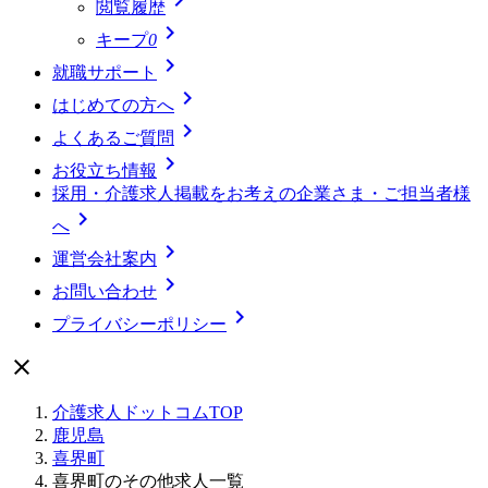
閲覧履歴

キープ
0

就職サポート

はじめての方へ

よくあるご質問

お役立ち情報
採用・介護求人掲載をお考えの企業さま・ご担当者様

へ

運営会社案内

お問い合わせ

プライバシーポリシー

介護求人ドットコムTOP
鹿児島
喜界町
喜界町のその他求人一覧