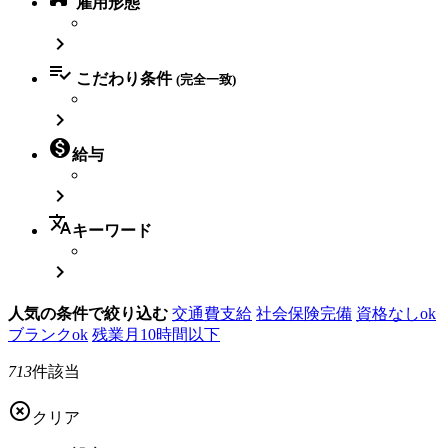
雇用形態


こだわり条件
(完全一致)


給与

translate
キーワード

人気の条件で絞り込む
交通費支給
社会保険完備
資格なしok
ブランクok
残業月10時間以下
713
件該当

クリア