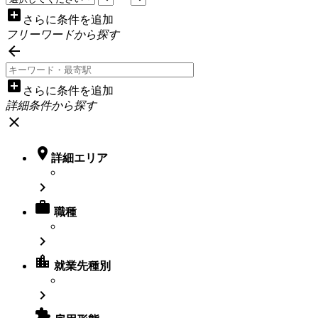
add_box
さらに条件を追加
フリーワードから探す

add_box
さらに条件を追加
詳細条件から探す
close

詳細エリア


職種

location_city
就業先種別

