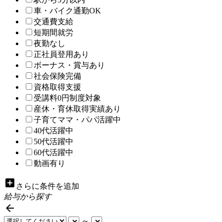
車・バイク通勤OK
交通費支給
短期間就労
夜勤なし
正社員登用あり
ボーナス・賞与あり
社会保険完備
資格取得支援
受講料0円制度対象
産休・育休取得実績あり
子育てママ・パパ活躍中
40代活躍中
50代活躍中
60代活躍中
動画有り
add_box
さらに条件を追加
給与から探す

～