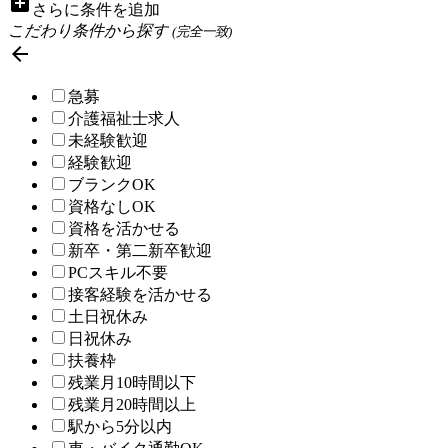
add_box
さらに条件を追加
こだわり条件から探す
(完全一致)

急募
介護福祉士求人
未経験歓迎
経験歓迎
ブランクOK
資格なしOK
資格を活かせる
新卒・第二新卒歓迎
PCスキル不要
接客経験を活かせる
土日祝休み
日祝休み
扶養枠
残業月10時間以下
残業月20時間以上
駅から5分以内