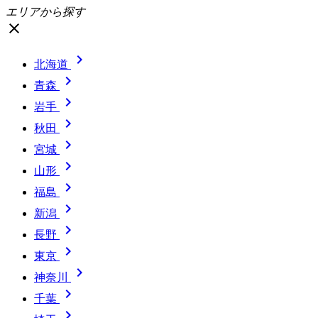
エリアから探す
close

北海道

青森

岩手

秋田

宮城

山形

福島

新潟

長野

東京

神奈川

千葉
