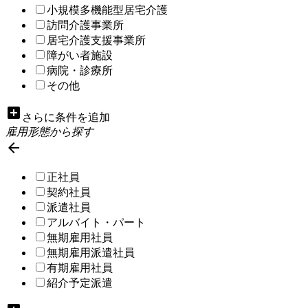
小規模多機能型居宅介護
訪問介護事業所
居宅介護支援事業所
障がい者施設
病院・診療所
その他
add_box
さらに条件を追加
雇用形態から探す

正社員
契約社員
派遣社員
アルバイト・パート
無期雇用社員
無期雇用派遣社員
有期雇用社員
紹介予定派遣