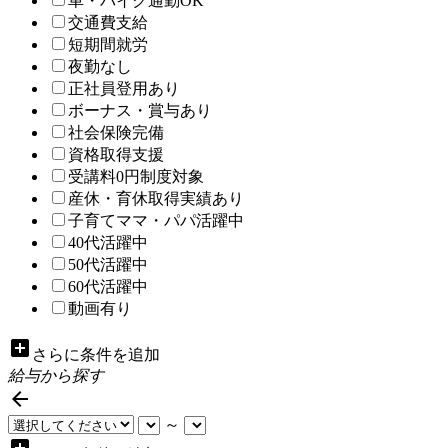
車・バイク通勤OK
交通費支給
短期間就労
夜勤なし
正社員登用あり
ボーナス・賞与あり
社会保険完備
資格取得支援
受講料0円制度対象
産休・育休取得実績あり
子育てママ・パパ活躍中
40代活躍中
50代活躍中
60代活躍中
動画有り
add_box
さらに条件を追加
給与から探す

～
add_box