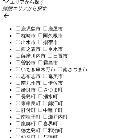
エリアから探す
詳細エリアから探す

鹿児島市
鹿屋市
枕崎市
阿久根市
出水市
指宿市
西之表市
垂水市
薩摩川内市
日置市
曽於市
霧島市
いちき串木野市
南さつま市
志布志市
奄美市
南九州市
伊佐市
姶良市
さつま町
長島町
湧水町
東串良町
錦江町
肝付町
中種子町
南種子町
瀬戸内町
龍郷町
喜界町
徳之島町
和泊町
知名町
与論町