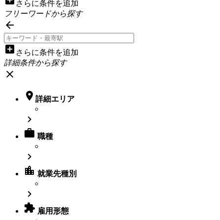
さらに条件を追加
フリーワードから探す

add_box
さらに条件を追加
詳細条件から探す
close

詳細エリア


職種

location_city
就業先種別


雇用形態