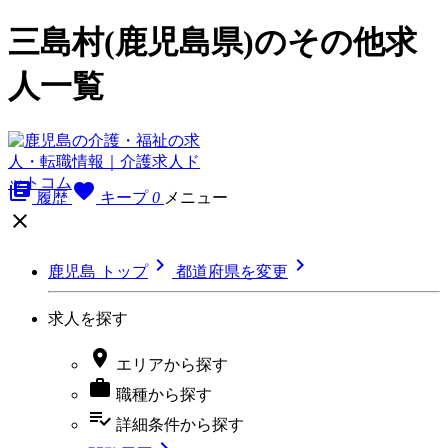
三島村(鹿児島県)のその他求
人一覧
library_books
favorite
履歴
キープ
0
メニュー



鹿児島 トップ
都道府県を変更
求人を探す

エリア
から探す

職種
から探す
playlist_add_check
詳細条件
から探す
