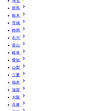
埼玉

群馬

栃木

茨城

静岡

石川

富山

岐阜

愛知

山梨

三重

福井

滋賀

大阪

兵庫
