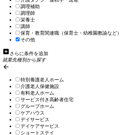
調理補助
調理師
栄養士
講師
保育・教育関連職（保育士・幼稚園教諭など）
その他
add_box
さらに条件を追加
就業先種別から探す

特別養護老人ホーム
介護老人保健施設
有料老人ホーム
サービス付き高齢者住宅
グループホーム
ケアハウス
デイサービス
デイケアサービス
ショートステイ