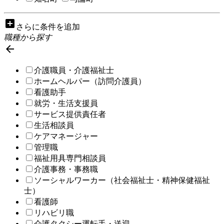
add_box
さらに条件を追加
職種から探す

介護職員・介護福祉士
ホームヘルパー（訪問介護員）
看護助手
就労・生活支援員
サービス提供責任者
生活相談員
ケアマネージャー
管理職
福祉用具専門相談員
介護事務・事務職
ソーシャルワーカー（社会福祉士・精神保健福祉
士）
看護師
リハビリ職
介護タクシー運転手・送迎