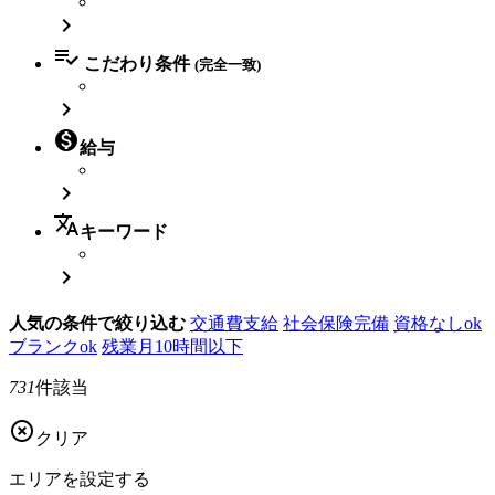


こだわり条件
(完全一致)


給与

translate
キーワード

人気の条件で絞り込む
交通費支給
社会保険完備
資格なしok
ブランクok
残業月10時間以下
731
件該当

クリア
エリアを
設定する