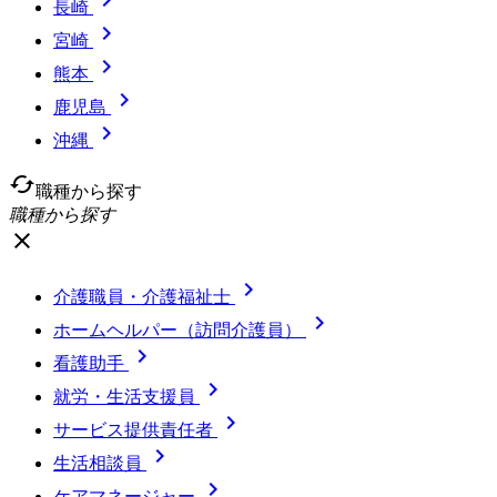
長崎

宮崎

熊本

鹿児島

沖縄
cached
職種から探す
職種から探す
close

介護職員・介護福祉士

ホームヘルパー（訪問介護員）

看護助手

就労・生活支援員

サービス提供責任者

生活相談員

ケアマネージャー