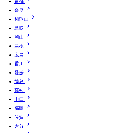
京都

奈良

和歌山

鳥取

岡山

島根

広島

香川

愛媛

徳島

高知

山口

福岡

佐賀

大分
