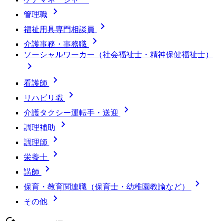

管理職

福祉用具専門相談員

介護事務・事務職
ソーシャルワーカー（社会福祉士・精神保健福祉士）


看護師

リハビリ職

介護タクシー運転手・送迎

調理補助

調理師

栄養士

講師

保育・教育関連職（保育士・幼稚園教諭など）

その他
cached