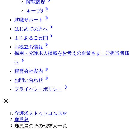
閲覧履歴

キープ
0

就職サポート

はじめての方へ

よくあるご質問

お役立ち情報
採用・介護求人掲載をお考えの企業さま・ご担当者様

へ

運営会社案内

お問い合わせ

プライバシーポリシー

介護求人ドットコムTOP
鹿児島
鹿児島のその他求人一覧