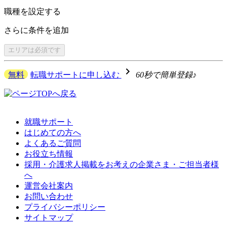
職種を
設定する
さらに
条件を追加
エリアは
必須です
navigate_next
無料
転職サポートに申し込む
60秒で簡単登録♪
就職サポート
はじめての方へ
よくあるご質問
お役立ち情報
採用・介護求人掲載をお考えの企業さま・ご担当者様
へ
運営会社案内
お問い合わせ
プライバシーポリシー
サイトマップ